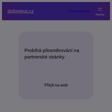
Přeskočit
na
do5minut.cz
Získat peníze
obsah
Probíhá přesměrování na
partnerské stránky.
Přejít na web