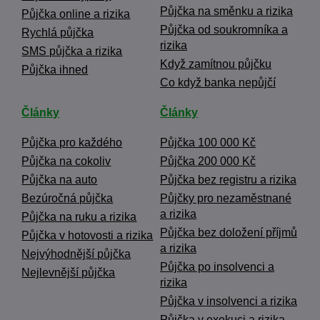
Půjčka na směnku a rizika
Půjčka online a rizika
Půjčka od soukromníka a
Rychlá půjčka
rizika
SMS půjčka a rizika
Když zamítnou půjčku
Půjčka ihned
Co když banka nepůjčí
Články
Články
Půjčka pro každého
Půjčka 100 000 Kč
Půjčka na cokoliv
Půjčka 200 000 Kč
Půjčka na auto
Půjčka bez registru a rizika
Bezúročná půjčka
Půjčky pro nezaměstnané
a rizika
Půjčka na ruku a rizika
Půjčka bez doložení příjmů
Půjčka v hotovosti a rizika
a rizika
Nejvýhodnější půjčka
Půjčka po insolvenci a
Nejlevnější půjčka
rizika
Půjčka v insolvenci a rizika
Půjčka v exekuci a rizika