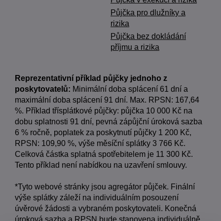
Půjčka pro dlužníky a
rizika
Půjčka bez dokládání
příjmu a rizika
Reprezentativní příklad půjčky jednoho z
poskytovatelů:
Minimální doba splácení 61 dní a
maximální doba splácení 91 dní. Max. RPSN: 167,64
%. Příklad třísplátkové půjčky: půjčka 10 000 Kč na
dobu splatnosti 91 dní, pevná zápůjční úroková sazba
6 % ročně, poplatek za poskytnutí půjčky 1 200 Kč,
RPSN: 109,90 %, výše měsíční splátky 3 766 Kč.
Celková částka splatná spotřebitelem je 11 300 Kč.
Tento příklad není nabídkou na uzavření smlouvy.
*Tyto webové stránky jsou agregátor půjček. Finální
výše splátky záleží na individuálním posouzení
úvěrové žádosti a vybraném poskytovateli. Konečná
úroková sazba a RPSN bude stanovena individuálně