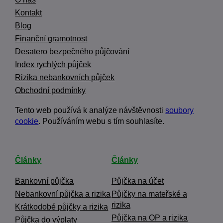
Kontakt
Blog
Finanční gramotnost
Desatero bezpečného půjčování
Index rychlých půjček
Rizika nebankovních půjček
Obchodní podmínky
Tento web používá k analýze návštěvnosti
soubory
cookie
. Používáním webu s tím souhlasíte.
Články
Články
Bankovní půjčka
Půjčka na účet
Nebankovní půjčka a rizika
Půjčky na mateřské a
rizika
Krátkodobé půjčky a rizika
Půjčka na OP a rizika
Půjčka do výplaty