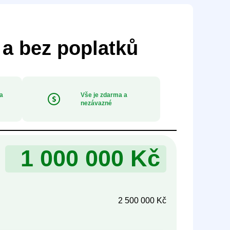
 a bez poplatků
 a
Vše je zdarma a
nezávazné
2 500 000 Kč