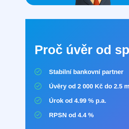
Proč úvěr od sp
Stabilní bankovní partner
Úvěry od 2 000 Kč do 2.5 m
Úrok od 4.99 % p.a.
RPSN od 4.4 %