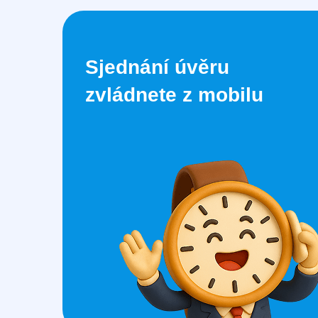
Sjednání úvěru
zvládnete z mobilu