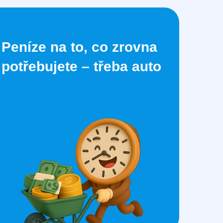
Peníze na to, co zrovna
potřebujete – třeba auto