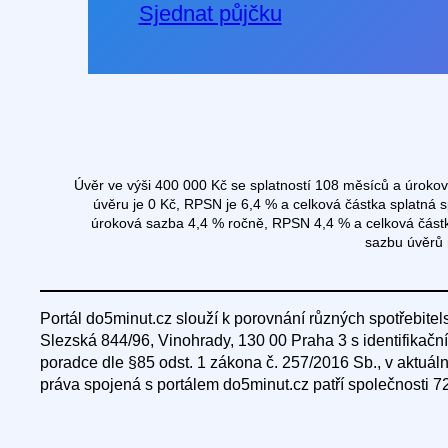
Sjednat půjčku
Úvěr ve výši 400 000 Kč se splatností 108 měsíců a úroko
úvěru je 0 Kč, RPSN je 6,4 % a celková částka splatná
úroková sazba 4,4 % ročně, RPSN 4,4 % a celková částk
sazbu úvěrů 
Portál do5minut.cz slouží k porovnání různých spotřebitel
Slezská 844/96, Vinohrady, 130 00 Praha 3 s identifikačn
poradce dle §85 odst. 1 zákona č. 257/2016 Sb., v aktuá
práva spojená s portálem do5minut.cz patří společnosti 72