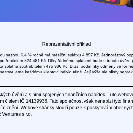
Reprezentativní příklad
vou sazbou 6,4 % ročně má měsíční splátku 4 857 Kč. Jednorázový popla
 spotřebitelem 524 481 Kč. Díky řádnému splácení bude u tohoto úvěru 
a splatná spotřebitelem 475 986 Kč. Bližší podmínky odměny ve formě
nastavujeme každému klientovi individuálně. Její výše ale nikdy nepřek
ských úvěrů a s nimi spojených finančních nabídek. Tuto webovo
ím číslem IČ 14139936. Tato společnost však nenabízí tyto finan
lním znění. Webové stránky slouží pouze k poskytování obecných
 Ventures s.r.o.