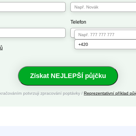
Telefon
jů
Získat NEJLEPŠÍ půjčku
kračováním potvrzuji zpracování poptávky /
Reprezentativní příklad půj