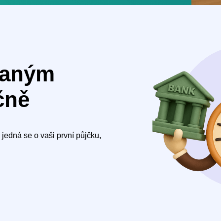
vaným
čně
jedná se o vaši první půjčku,