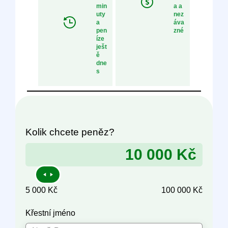
min
a a
uty
nez
a
áva
pen
zné
íze
ješt
ě
dne
s
Kolik chcete peněz?
5 000 Kč
100 000 Kč
Křestní jméno