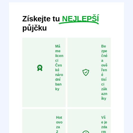
Získejte tu
NEJLEPŠÍ
půjčku
Má
Be
me
zpe
licen
čné
ci
a
Čes
ově
ké
řen
náro
é
dní
tisí
ban
ci
ky
zák
azn
íky
Hot
Vš
ovo
e je
za
zda
2
rm