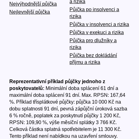
a rizika
Nejvýhodnější půjčka
Půjčka po insolvenci a
Nejlevnější půjčka
rizika
Půjčka v insolvenci a rizika
Půjčka v exekuci a rizika
Půjčka pro dlužníky a
rizika
Půjčka bez dokládání
příjmu a rizika
Reprezentativní příklad půjčky jednoho z
poskytovatelů:
Minimální doba splácení 61 dní a
maximální doba splácení 91 dní. Max. RPSN: 167,64
%. Příklad třísplátkové půjčky: půjčka 10 000 Kč na
dobu splatnosti 91 dní, pevná zápůjční úroková sazba
6 % ročně, poplatek za poskytnutí půjčky 1 200 Kč,
RPSN: 109,90 %, výše měsíční splátky 3 766 Kč.
Celková částka splatná spotřebitelem je 11 300 Kč.
Tento příklad není nabídkou na uzavření smlouvy.