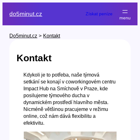
Přeskočit
na
do5minut.cz
Získat peníze
obsah
Do5minut.cz
>
Kontakt
Kontakt
Kdykoli je to potřeba, naše týmová
setkání se konají v coworkingovém centru
Impact Hub na Smíchově v Praze, kde
posilujeme týmového ducha v
dynamickém prostředí hlavního města.
Nicméně většinou pracujeme v režimu
online, což nám dává flexibilitu a
efektivitu.