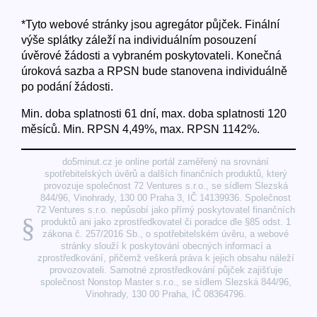
*Tyto webové stránky jsou agregátor půjček. Finální
výše splátky záleží na individuálním posouzení
úvěrové žádosti a vybraném poskytovateli. Konečná
úroková sazba a RPSN bude stanovena individuálně
po podání žádosti.
Min. doba splatnosti 61 dní, max. doba splatnosti 120
měsíců. Min. RPSN 4,49%, max. RPSN 1142%.
do5minut.cz je online portál zaměřený na srovnání
spotřebitelských úvěrů a dalších finančních produktů, který
provozuje společnost 72 Ventures s.r.o., se sídlem Slezská
844/96, Vinohrady, 130 00 Praha 3, IČ 14139936. Společnost
72 Ventures s.r.o. nepůsobí jako přímý poskytovatel finančních
§
produktů ani jako zprostředkovatel či poradce dle §85 odst. 1
zákona č. 257/2016 Sb., o spotřebitelském úvěru, a webové
stránky slouží k poskytování obecných informací a
zprostředkování, přičemž veškerá práva k jejich obsahu náleží
provozovateli. Samotné zprostředkování půjček zajišťuje
společnost Nonstop Master s.r.o., se sídlem Slezská 844/96,
Vinohrady, 130 00 Praha, IČ 08364796.