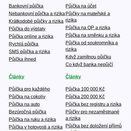
Bankovní půjčka
Půjčka na účet
Nebankovní půjčka a rizika
Půjčky na mateřské a
rizika
Krátkodobé půjčky a rizika
Půjčka na OP a rizika
Půjčka do výplaty
Půjčka na směnku a rizika
Půjčka online a rizika
Půjčka od soukromníka a
Rychlá půjčka
rizika
SMS půjčka a rizika
Když zamítnou půjčku
Půjčka ihned
Co když banka nepůjčí
Články
Články
Půjčka pro každého
Půjčka 100 000 Kč
Půjčka na cokoliv
Půjčka 200 000 Kč
Půjčka na auto
Půjčka bez registru a rizika
Bezúročná půjčka
Půjčky pro nezaměstnané
a rizika
Půjčka na ruku a rizika
Půjčka bez doložení příjmů
Půjčka v hotovosti a rizika