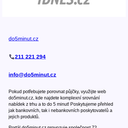
do5minut.cz
211 221 294
info@do5minut.cz
Pokud potřebujete porovnat půjčky, využijte web
do5minut.cz, kde najdete komplexní srovnání
nabídek z trhu a to do 5 minut! Poskytujeme přehled
jak bankovních, tak i nebankovních poskytovatelů a
jejich produktů.
Portál do5minut.cz provozuje společnost 72