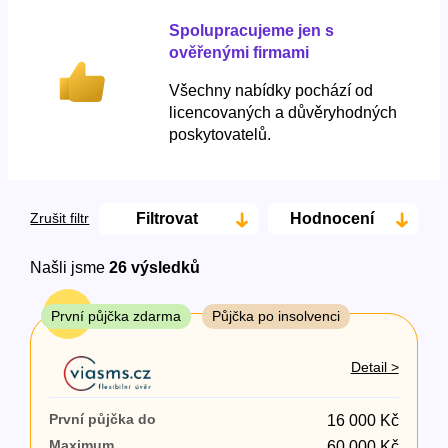
Spolupracujeme jen s
ověřenými firmami
Všechny nabídky pochází od
licencovaných a důvěryhodných
poskytovatelů.
Filtrovat
Hodnocení
Zrušit filtr
Našli jsme
26
výsledků
Cena
TOP
První půjčka zdarma
Půjčka po insolvenci
Od
Do
Detail >
První půjčka zdarma
První půjčka do
16 000 Kč
–
Maximum
60 000 Kč