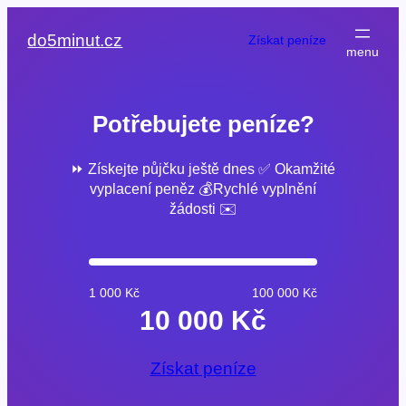
do5minut.cz
Získat peníze
Potřebujete peníze?
⏩ Získejte půjčku ještě dnes ✅ Okamžité
vyplacení peněz 💰Rychlé vyplnění
žádosti ✉️
1 000 Kč
100 000 Kč
10 000 Kč
Získat peníze