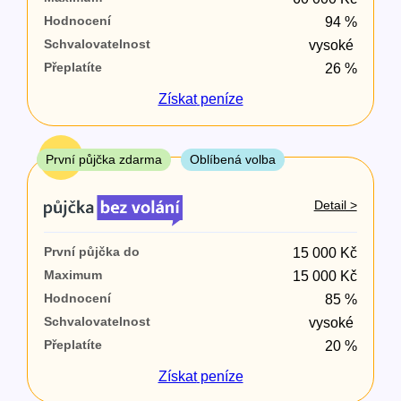
Hodnocení
94 %
ano
Schvalovatelnost
vysoké
ne
Přeplatíte
26 %
Ve zkušebce
Získat
peníze
ano
ne
TOP
První půjčka zdarma
Oblíbená volba
V exekuci
Detail >
ano
První půjčka do
15 000 Kč
ne
Maximum
15 000 Kč
Hodnocení
85 %
Po insolvenci
Schvalovatelnost
vysoké
ano
Přeplatíte
20 %
ne
Získat
peníze