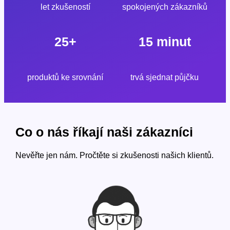
let zkušeností
spokojených zákazníků
25
+
15 minut
produktů ke srovnání
trvá sjednat půjčku
Co o nás říkají naši zákazníci
Nevěřte jen nám. Pročtěte si zkušenosti našich klientů.