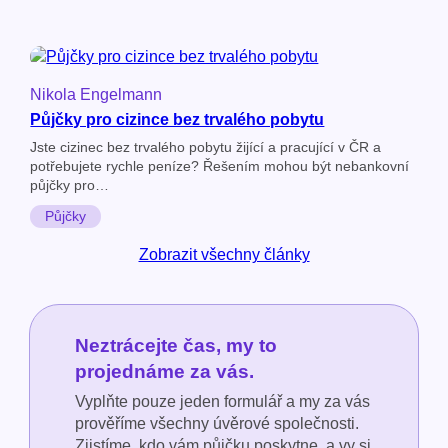
Nikola Engelmann
Půjčky pro cizince bez trvalého pobytu
Jste cizinec bez trvalého pobytu žijící a pracující v ČR a
potřebujete rychle peníze? Řešením mohou být nebankovní
půjčky pro…
Půjčky
Zobrazit všechny články
Neztrácejte čas, my to
projednáme za vás.
Vyplňte pouze jeden formulář a my za vás
prověříme všechny úvěrové společnosti.
Zjistíme, kdo vám půjčku poskytne, a vy si