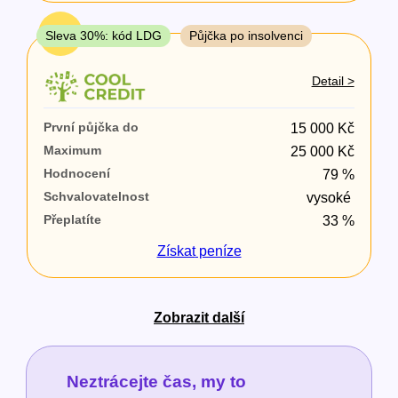
V hotovosti
ano
TOP
Sleva 30%: kód LDG
Půjčka po insolvenci
ne
Detail >
První půjčka do
15 000 Kč
Maximum
25 000 Kč
Hodnocení
79 %
Schvalovatelnost
vysoké
Přeplatíte
33 %
Získat
peníze
Zobrazit další
Neztrácejte čas, my to