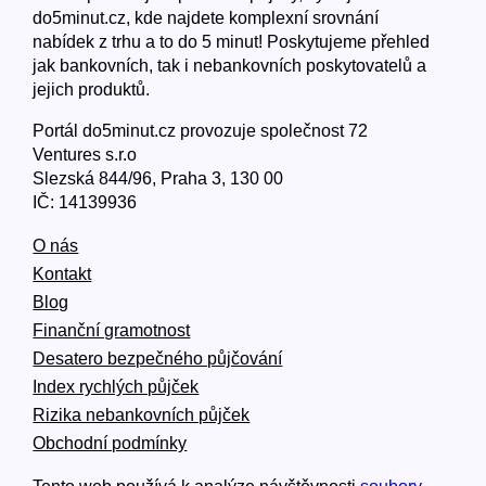
do5minut.cz, kde najdete komplexní srovnání
nabídek z trhu a to do 5 minut! Poskytujeme přehled
jak bankovních, tak i nebankovních poskytovatelů a
jejich produktů.
Portál do5minut.cz provozuje společnost 72
Ventures s.r.o
Slezská 844/96, Praha 3, 130 00
IČ: 14139936
O nás
Kontakt
Blog
Finanční gramotnost
Desatero bezpečného půjčování
Index rychlých půjček
Rizika nebankovních půjček
Obchodní podmínky