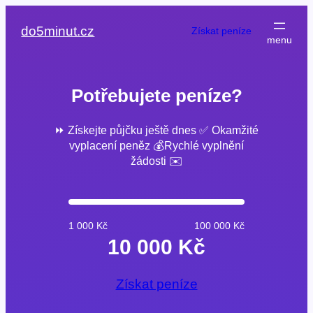
Přeskočit
na
do5minut.cz
Získat peníze
obsah
Potřebujete peníze?
⏩ Získejte půjčku ještě dnes ✅ Okamžité
vyplacení peněz 💰Rychlé vyplnění
žádosti ✉️
1 000 Kč
100 000 Kč
10 000 Kč
Získat peníze