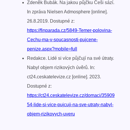
Zdeněk Bubák. Na jakou půjčku Češi sází.
In zpráva Nielsen Admosphere [online].
26.8.2019. Dostupné z:
https://finparada.cz/5849-Temer-polovina-
Cechu-ma-v-soucasnosti-pujcene-
penize.aspx?mobile=full
Redakce. Lidé si více půjčují na své útraty.
Nabyl objem rizikových úvěrů. In:
ct24.ceskatelevize.cz [online]. 2023.
Dostupné z:
https://ct24.ceskatelevize.cz/domaci/35909
54-lide-si-vice-pujcuji-na-sve-utraty-nabyl-
objem-rizikovych-uveru