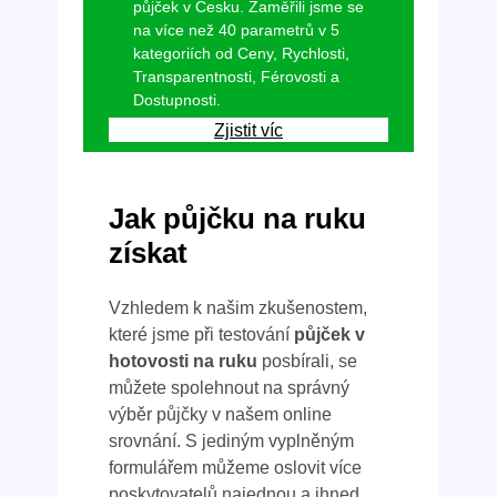
půjček v Česku. Zaměřili jsme se
na více než 40 parametrů v 5
kategoriích od Ceny, Rychlosti,
Transparentnosti, Férovosti a
Dostupnosti.
Zjistit víc
Jak půjčku na ruku
získat
Vzhledem k našim zkušenostem,
které jsme při testování
půjček v
hotovosti na ruku
posbírali, se
můžete spolehnout na správný
výběr půjčky v našem online
srovnání. S jediným vyplněným
formulářem můžeme oslovit více
poskytovatelů najednou a ihned