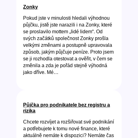
Zonky
Pokud jste v minulosti hledali výhodnou
půjčku, jistě jste narazili i na Zonky, které
se proslavilo mottem „lidé lidem“. Od
svých začátků společnost Zonky prošla
velkými změnami a postupně upravovala
způsob, jakým půjčuje peníze. Proto jsem
se ji rozhodla otestovat a ověřit, v čem se
změnila a zda je pořád stejně výhodná
jako dříve. Mé…
Půjčka pro podnikatele bez registru a
rizika
Chcete rozvíjet a rozšiřovat své podnikání
a potřebujete k tomu nové finance, které
aktuálně nemáte k dispozici? Nemáte čas