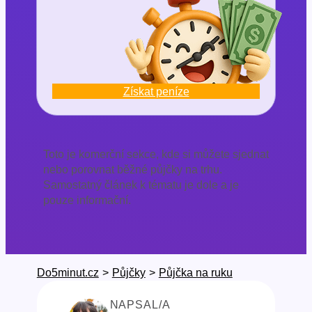
Získat peníze
Toto je komerční sekce, kde si můžete sjednat
nebo porovnat běžné půjčky na trhu.
Samostatný článek k tématu je dole a je
pouze informační.
Do5minut.cz
>
Půjčky
>
Půjčka na ruku
NAPSAL/A