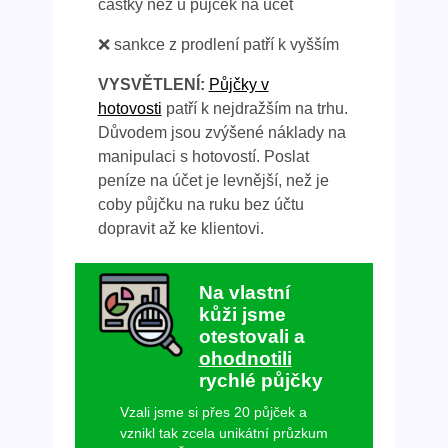
částky než u půjček na účet
❌ sankce z prodlení patří k vyšším
VYSVĚTLENÍ:
Půjčky v
hotovosti
patří k nejdražším na trhu.
Důvodem jsou zvýšené náklady na
manipulaci s hotovostí. Poslat
peníze na účet je levnější, než je
coby půjčku na ruku bez účtu
dopravit až ke klientovi.
Na vlastní
kůži jsme
otestovali a
ohodnotili
rychlé půjčky
Vzali jsme si přes 20 půjček a
vznikl tak zcela unikátní průzkum