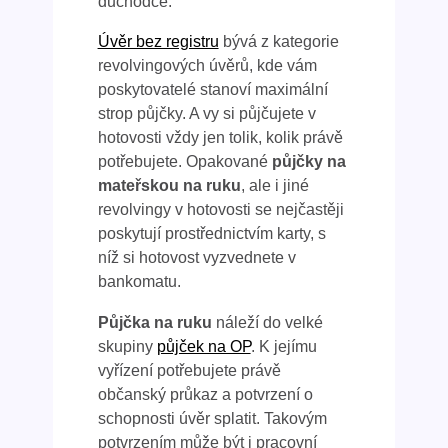
důchodce.
Úvěr bez registru
bývá z kategorie
revolvingových úvěrů, kde vám
poskytovatelé stanoví maximální
strop půjčky. A vy si půjčujete v
hotovosti vždy jen tolik, kolik právě
potřebujete. Opakované
půjčky na
mateřskou na ruku
, ale i jiné
revolvingy v hotovosti se nejčastěji
poskytují prostřednictvím karty, s
níž si hotovost vyzvednete v
bankomatu.
Půjčka na ruku
náleží do velké
skupiny
půjček na OP
. K jejímu
vyřízení potřebujete právě
občanský průkaz a potvrzení o
schopnosti úvěr splatit. Takovým
potvrzením může být i pracovní