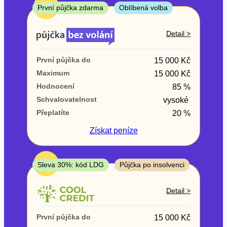
ne
TOP
První půjčka zdarma
Oblíbená volba
V exekuci
Detail >
ano
První půjčka do
15 000 Kč
ne
Maximum
15 000 Kč
Hodnocení
85 %
Po insolvenci
Schvalovatelnost
vysoké
ano
Přeplatíte
20 %
ne
Získat
peníze
V hotovosti
ano
TOP
Sleva 30%: kód LDG
Půjčka po insolvenci
ne
Detail >
První půjčka do
15 000 Kč