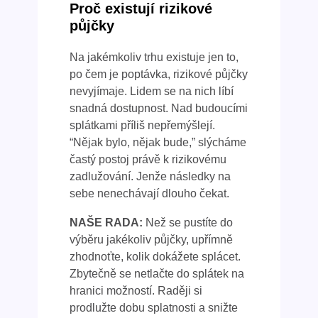
Proč existují rizikové
půjčky
Na jakémkoliv trhu existuje jen to,
po čem je poptávka, rizikové půjčky
nevyjímaje. Lidem se na nich líbí
snadná dostupnost. Nad budoucími
splátkami příliš nepřemýšlejí.
“Nějak bylo, nějak bude,” slýcháme
častý postoj právě k rizikovému
zadlužování. Jenže následky na
sebe nenechávají dlouho čekat.
NAŠE RADA:
Než se pustíte do
výběru jakékoliv půjčky, upřímně
zhodnoťte, kolik dokážete splácet.
Zbytečně se netlačte do splátek na
hranici možností. Raději si
prodlužte dobu splatnosti a snižte