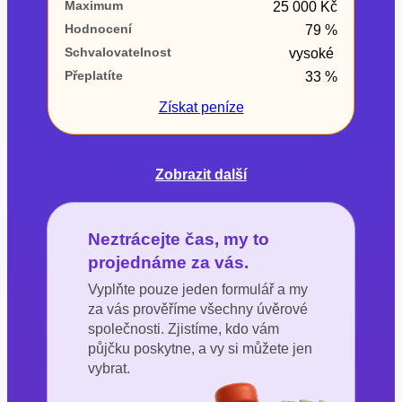
Maximum
25 000 Kč
Hodnocení
79 %
Schvalovatelnost
vysoké
Přeplatíte
33 %
Získat
peníze
Zobrazit další
Neztrácejte čas, my to
projednáme za vás.
Vyplňte pouze jeden formulář a my
za vás prověříme všechny úvěrové
společnosti. Zjistíme, kdo vám
půjčku poskytne, a vy si můžete jen
vybrat.