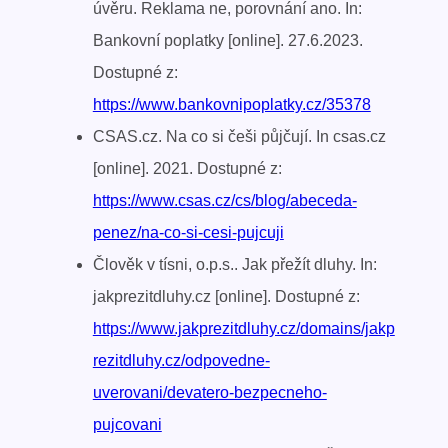
úvěru. Reklama ne, porovnání ano. In:
Bankovní poplatky [online]. 27.6.2023.
Dostupné z:
https://www.bankovnipoplatky.cz/35378
CSAS.cz. Na co si češi půjčují. In csas.cz
[online]. 2021. Dostupné z:
https://www.csas.cz/cs/blog/abeceda-
penez/na-co-si-cesi-pujcuji
Člověk v tísni, o.p.s.. Jak přežít dluhy. In:
jakprezitdluhy.cz [online]. Dostupné z:
https://www.jakprezitdluhy.cz/domains/jakp
rezitdluhy.cz/odpovedne-
uverovani/devatero-bezpecneho-
pujcovani