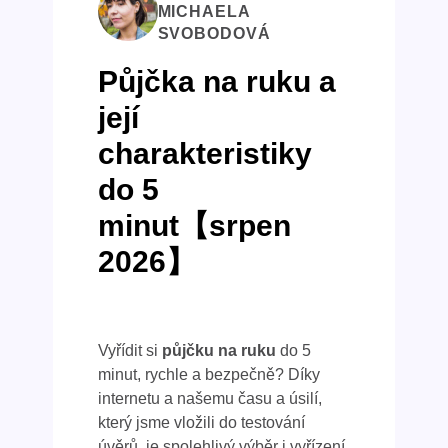
MICHAELA
SVOBODOVÁ
Půjčka na ruku a
její
charakteristiky
do 5
minut【srpen
2026】
Vyřídit si
půjčku na ruku
do 5
minut, rychle a bezpečně? Díky
internetu a našemu času a úsilí,
který jsme vložili do testování
úvěrů, je spolehlivý výběr i vyřízení