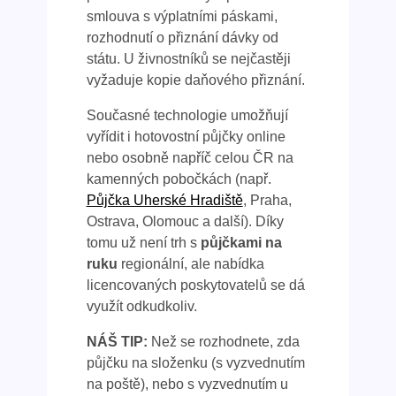
smlouva s výplatními páskami,
rozhodnutí o přiznání dávky od
státu. U živnostníků se nejčastěji
vyžaduje kopie daňového přiznání.
Současné technologie umožňují
vyřídit i hotovostní půjčky online
nebo osobně napříč celou ČR na
kamenných pobočkách (např.
Půjčka Uherské Hradiště
, Praha,
Ostrava, Olomouc a další). Díky
tomu už není trh s
půjčkami na
ruku
regionální, ale nabídka
licencovaných poskytovatelů se dá
využít odkudkoliv.
NÁŠ TIP:
Než se rozhodnete, zda
půjčku na složenku (s vyzvednutím
na poště), nebo s vyzvednutím u