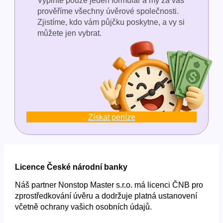
Vyplňte pouze jeden formulář a my za vás
prověříme všechny úvěrové společnosti.
Zjistíme, kdo vám půjčku poskytne, a vy si
můžete jen vybrat.
Získat peníze
Licence České národní banky
Náš partner Nonstop Master s.r.o. má licenci ČNB pro
zprostředkování úvěru a dodržuje platná ustanovení
včetně ochrany vašich osobních údajů.