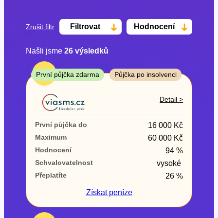
Filtrovat
Hodnocení
Zrušit filtr
Našli jsme
26
výsledků
Cena
TOP
První půjčka zdarma
Půjčka po insolvenci
Od
Do
Detail >
První půjčka zdarma
První půjčka do
16 000 Kč
–
Maximum
60 000 Kč
Hodnocení
94 %
ano
Schvalovatelnost
vysoké
ne
Přeplatíte
26 %
Ve zkušebce
Získat
peníze
ano