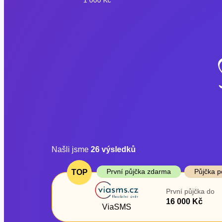
Našli jsme
26
výsledků
Cena
První půjčka z
První půjčka zdarma
Půjčka p
TOP
Od
–
První půjčka do
ano
16 000 Kč
Do
ViaSMS
ne