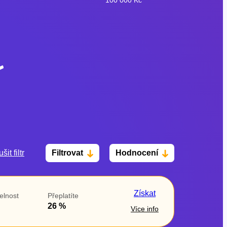
šit filtr
Filtrovat
Hodnocení
Po insolvenci
V hotovosti
ano
ano
Získat
elnost
Přeplatíte
ne
ne
26 %
Více info