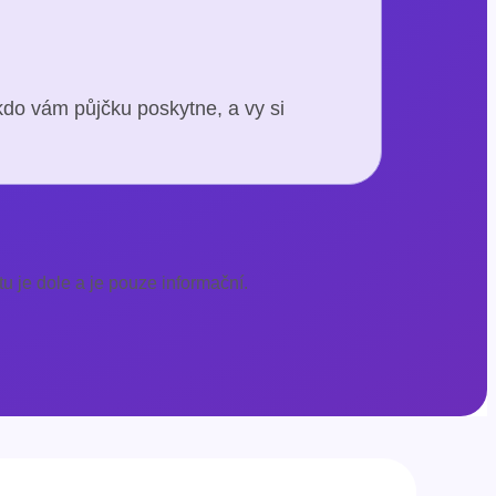
kdo vám půjčku poskytne, a vy si
u je dole a je pouze informační.