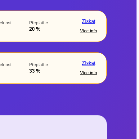
Získat
elnost
Přeplatíte
20 %
Více info
Získat
elnost
Přeplatíte
33 %
Více info