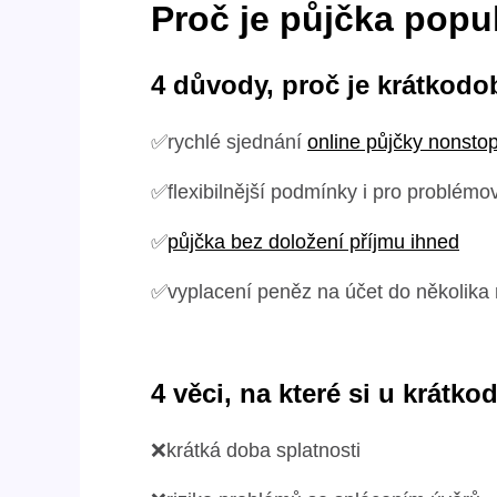
Proč je půjčka popu
4 důvody, proč je krátkodo
✅rychlé sjednání
online půjčky nonsto
✅flexibilnější podmínky i pro problémov
✅
půjčka bez doložení příjmu ihned
✅vyplacení peněz na účet do několika 
4 věci, na které si u krátk
❌krátká doba splatnosti