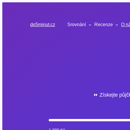
Přeskočit
na
obsah
do5minut.cz
Srovnání
Recenze
O n
⏩ Získejte půjč
1 000 Kč