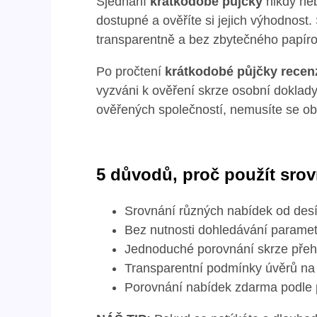
Sjednání
krátkodobé půjčky
nikdy neb
dostupné a ověříte si jejich výhodnost.
transparentně a bez zbytečného papíro
Po pročtení
krátkodobé půjčky recen
vyzváni k ověření skrze osobní doklady
ověřených společností, nemusíte se ob
5 důvodů, proč použít sro
Srovnání různých nabídek od desí
Bez nutnosti dohledávání paramet
Jednoduché porovnání skrze přehl
Transparentní podmínky úvěrů na
Porovnání nabídek zdarma podle p