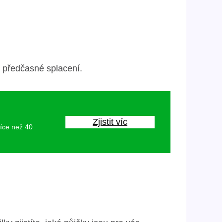
a předčasné splacení.
Zjistit víc
více než 40