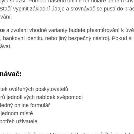
ylo snazší. Pomocí našeho online formuláře během chvilky
 Stačí vyplnit základní údaje a srovnávač se pustí do pr
vání.
ze
a zvolení vhodné varianty budete přesměrování k úvěr
, bankovní identitu nebo jiný bezpečný nástroj. Pokud 
ávat.
vnávač:
tek ověřených poskytovatelů
rů jednotlivých nabídek svépomocí
edný online formulář
 jednom místě
otřeb uživatele