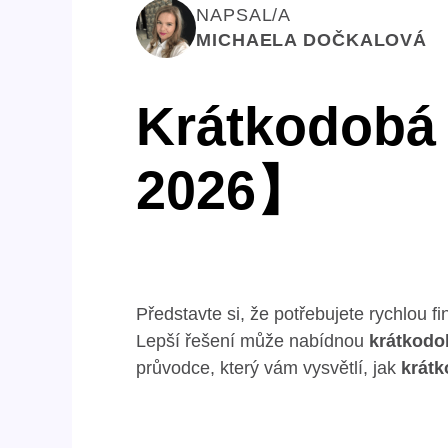
NAPSAL/A
MICHAELA DOČKALOVÁ
Krátkodobá
2026】
Představte si, že potřebujete rychlou f
Lepší řešení může nabídnou
krátkodo
průvodce, který vám vysvětlí, jak
krátk