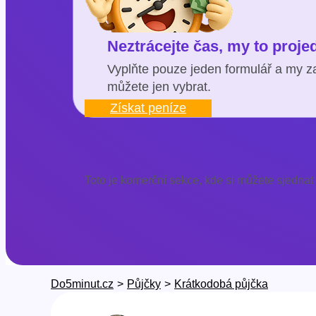
Neztrácejte čas, my to proj
Vyplňte pouze jeden formulář a my za
můžete jen vybrat.
Získat peníze
Toto je komerční sekce, kde si můžete sjednat
Do5minut.cz
>
Půjčky
>
Krátkodobá půjčka