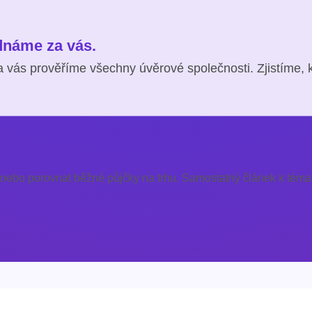
ednáme za vás.
 vás prověříme všechny úvěrové společnosti. Zjistíme, 
 nebo porovnat běžné půjčky na trhu. Samostatný článek k témat