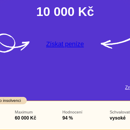
10 000 Kč
Získat peníze
Zru
darma
Ve zkušebce
V exekuci
o insolvenci
ano
ano
Maximum
Hodnocení
Schvalovat
ne
ne
60 000 Kč
94 %
vysoké