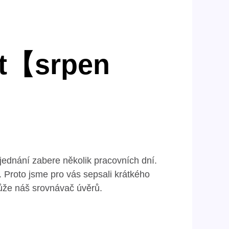
ut【srpen
sjednání zabere několik pracovních dní.
. Proto jsme pro vás sepsali krátkého
ůže náš srovnávač úvěrů.