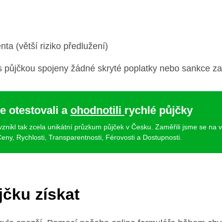
ta (větší riziko předlužení)
 s půjčkou spojeny žádné skryté poplatky nebo sankce z
e otestovali a
ohodnotili
rychlé půjčky
 vznikl tak zcela unikátní průzkum půjček v Česku. Zaměřili jsme se na 
eny, Rychlosti, Transparentnosti, Férovosti a Dostupnosti.
čku získat