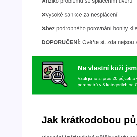
❌riziko problémů se splácením úvěrů
❌vysoké sankce za nesplácení
❌bez podrobného porovnání bonity klien
DOPORUČENÍ:
Ověřte si, zda nejsou
Na vlastní kůži jsm
Vzali jsme si přes 20 půjček a
parametrů v 5 kategoriích od C
Jak krátkodobou půj