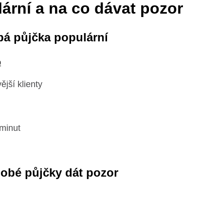
lární a na co dávat pozor
bá půjčka populární
p
ější klienty
minut
odobé půjčky dát pozor