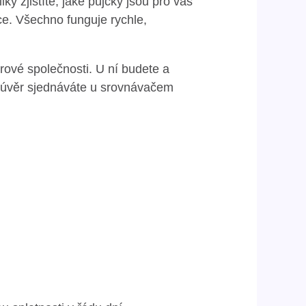
 zjistíte, jaké půjčky jsou pro vás
áce. Všechno funguje rychle,
ové společnosti. U ní budete a
si úvěr sjednáváte u srovnávačem