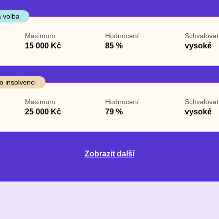
 volba
Maximum
Hodnocení
Schvalovat
15 000 Kč
85 %
vysoké
o insolvenci
Maximum
Hodnocení
Schvalovat
25 000 Kč
79 %
vysoké
Zobrazit další