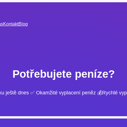
ás
Kontakt
Blog
Potřebujete peníze?
ku ještě dnes ✅ Okamžité vyplacení peněz 💰Rychlé vyp