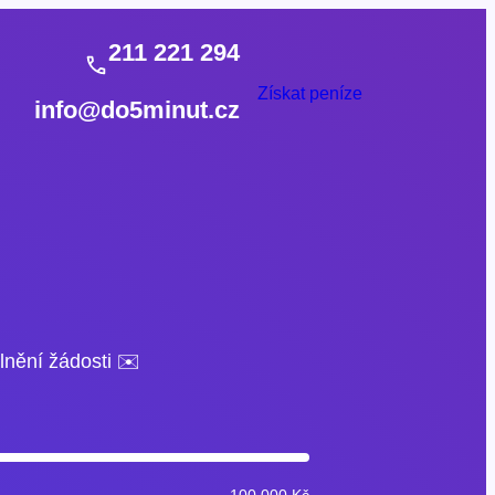
211 221 294
Získat peníze
info@do5minut.cz
lnění žádosti ✉️
100 000 Kč