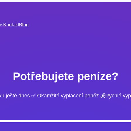
ás
Kontakt
Blog
Potřebujete peníze?
ku ještě dnes ✅ Okamžité vyplacení peněz 💰Rychlé vyp