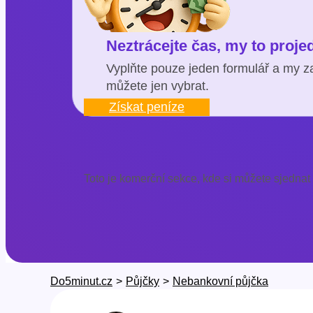
Neztrácejte čas, my to proj
Vyplňte pouze jeden formulář a my za
můžete jen vybrat.
Získat peníze
Toto je komerční sekce, kde si můžete sjednat
Do5minut.cz
>
Půjčky
>
Nebankovní půjčka