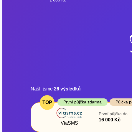
Našli jsme
26
výsledků
Cena
První půjčka z
První půjčka zdarma
Půjčka p
TOP
Od
–
První půjčka do
ano
16 000 Kč
Do
ViaSMS
ne