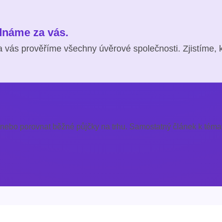
ednáme za vás.
 vás prověříme všechny úvěrové společnosti. Zjistíme, 
 nebo porovnat běžné půjčky na trhu. Samostatný článek k témat