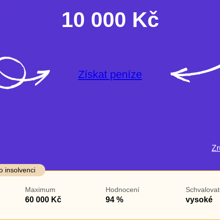
10 000 Kč
Získat peníze
Zru
darma
Ve zkušebce
V exekuci
o insolvenci
ano
ano
Maximum
Hodnocení
Schvalovat
ne
ne
60 000 Kč
94 %
vysoké