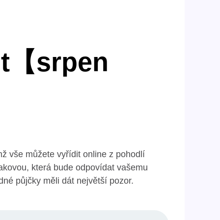
ut【srpen
emž vše můžete vyřídit online z pohodlí
takovou, která bude odpovídat vašemu
né půjčky měli dát největší pozor.