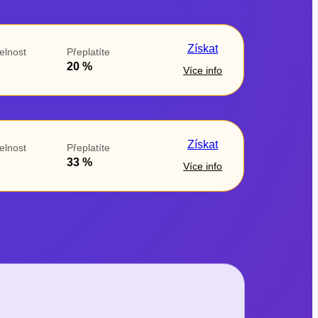
Získat
elnost
Přeplatíte
20 %
Více info
Získat
elnost
Přeplatíte
33 %
Více info