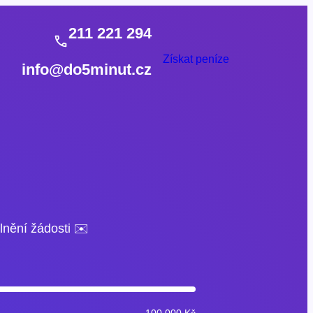
211 221 294
Získat peníze
info@do5minut.cz
lnění žádosti ✉️
100 000 Kč