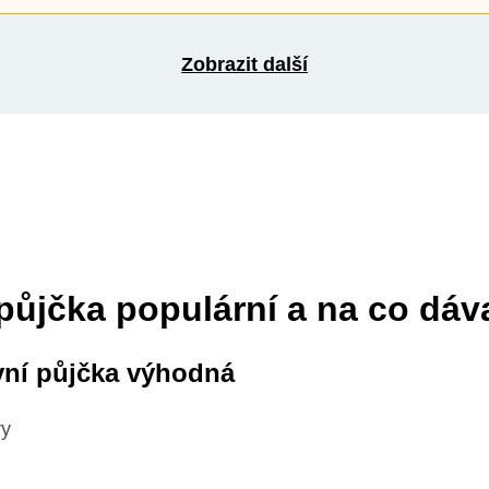
Zobrazit další
půjčka populární a na co dáv
vní půjčka výhodná
ry