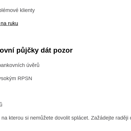
blémové klienty
 na ruku
kovní půjčky dát pozor
bankovních úvěrů
 vysokým RPSN
ů
 na kterou si nemůžete dovolit splácet. Zažádejte raději o