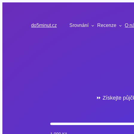
Přeskočit
na
obsah
do5minut.cz
Srovnání
Recenze
O n
⏩ Získejte půjč
1 000 Kč