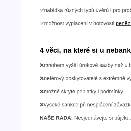
✅nabídka různých typů úvěrů i pro pro
✅možnost vyplacení v hotovosti
peněz
4 věci, na které si u neban
❌mnohem vyšší úrokové sazby než u 
❌neférový poskytovatelé s extrémně
❌možné skryté poplatky i podmínky
❌vysoké sankce při nesplácení závazk
NAŠE RADA:
Nesjednávejte si půjčku,