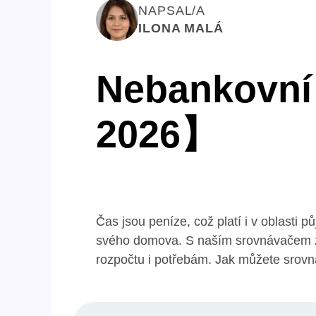
NAPSAL/A
ILONA MALÁ
Nebankovní
2026】
Čas jsou peníze, což platí i v oblasti pů
svého domova. S naším srovnávačem 
rozpočtu i potřebám. Jak můžete srovná