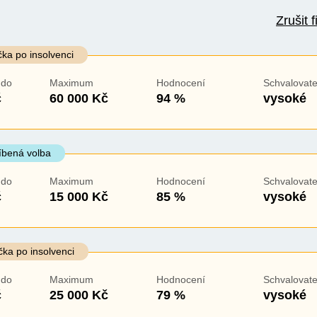
Zrušit fi
a zdarma
Ve zkušebce
V exekuci
P
čka po insolvenci
ano
ano
 do
Maximum
Hodnocení
Schvalovate
ne
ne
č
60 000 Kč
94 %
vysoké
íbená volba
 do
Maximum
Hodnocení
Schvalovate
č
15 000 Kč
85 %
vysoké
čka po insolvenci
 do
Maximum
Hodnocení
Schvalovate
č
25 000 Kč
79 %
vysoké