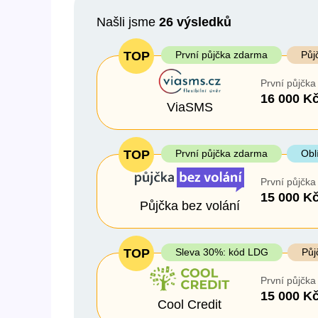
Našli jsme
26
výsledků
Cena
První půjčk
TOP
První půjčka zdarma
Půj
Od
–
První půjčka
Do
ano
16 000 K
ViaSMS
ne
TOP
První půjčka zdarma
Obl
První půjčka
15 000 K
Půjčka bez volání
TOP
Sleva 30%: kód LDG
Půj
První půjčka
15 000 K
Cool Credit