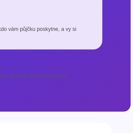
kdo vám půjčku poskytne, a vy si
u je dole a je pouze informační.