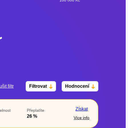
šit filtr
Filtrovat
Hodnocení
Po insolvenci
V hotovosti
ano
ano
Získat
elnost
Přeplatíte
ne
ne
26 %
Více info