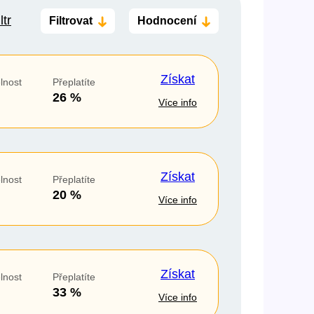
ltr
Filtrovat
Hodnocení
o insolvenci
V hotovosti
ano
ano
Získat
lnost
Přeplatíte
ne
ne
26 %
Více info
Získat
lnost
Přeplatíte
20 %
Více info
Získat
lnost
Přeplatíte
33 %
Více info