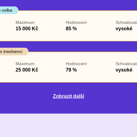
 volba
Maximum
Hodnocení
Schvalovat
15 000 Kč
85 %
vysoké
o insolvenci
Maximum
Hodnocení
Schvalovat
25 000 Kč
79 %
vysoké
Zobrazit další