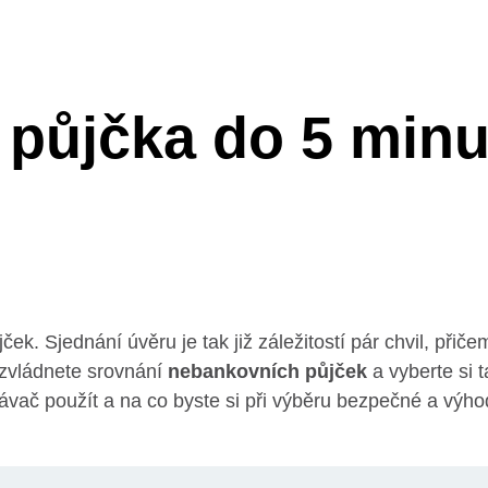
 půjčka do 5 min
jček. Sjednání úvěru je tak již záležitostí pár chvil, přič
zvládnete srovnání
nebankovních půjček
a vyberte si 
vač použít a na co byste si při výběru bezpečné a výhod