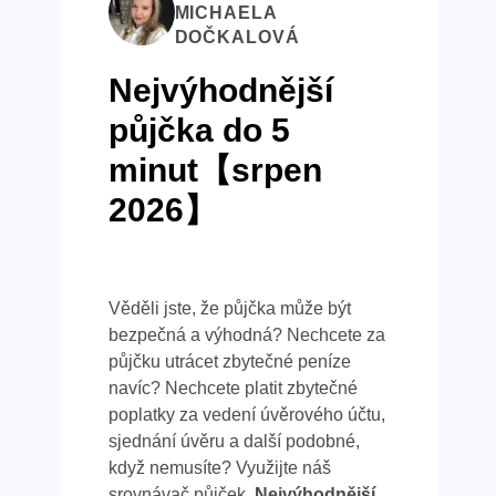
MICHAELA
DOČKALOVÁ
Nejvýhodnější
půjčka do 5
minut【srpen
2026】
Věděli jste, že půjčka může být
bezpečná a výhodná? Nechcete za
půjčku utrácet zbytečné peníze
navíc? Nechcete platit zbytečné
poplatky za vedení úvěrového účtu,
sjednání úvěru a další podobné,
když nemusíte? Využijte náš
srovnávač půjček.
Nejvýhodnější