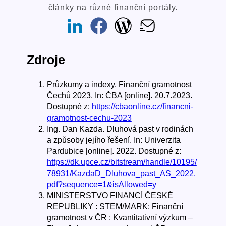
články na různé finanční portály.
Zdroje
Průzkumy a indexy. Finanční gramotnost
Čechů 2023. In: ČBA [online]. 20.7.2023.
Dostupné z:
https://cbaonline.cz/financni-
gramotnost-cechu-2023
Ing. Dan Kazda. Dluhová past v rodinách
a způsoby jejího řešení. In: Univerzita
Pardubice [online]. 2022. Dostupné z:
https://dk.upce.cz/bitstream/handle/10195/
78931/KazdaD_Dluhova_past_AS_2022.
pdf?sequence=1&isAllowed=y
MINISTERSTVO FINANCÍ ČESKÉ
REPUBLIKY : STEM/MARK: Finanční
gramotnost v ČR : Kvantitativní výzkum –