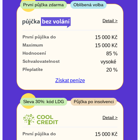
ne
TOP
První půjčka zdarma
Oblíbená volba
V exekuci
Detail >
ano
První půjčka do
15 000 Kč
ne
Maximum
15 000 Kč
Hodnocení
85 %
Po insolvenci
Schvalovatelnost
vysoké
ano
Přeplatíte
20 %
ne
Získat
peníze
V hotovosti
ano
TOP
Sleva 30%: kód LDG
Půjčka po insolvenci
ne
Detail >
První půjčka do
15 000 Kč