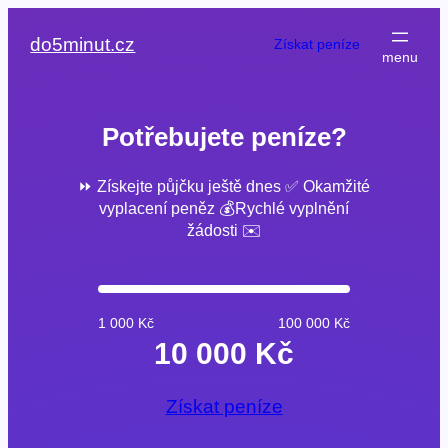
Přeskočit
na
do5minut.cz
Získat peníze
obsah
Potřebujete peníze?
⏩ Získejte půjčku ještě dnes ✅ Okamžité
vyplacení peněz 💰Rychlé vyplnění
žádosti ✉️
1 000 Kč
100 000 Kč
10 000 Kč
Získat peníze