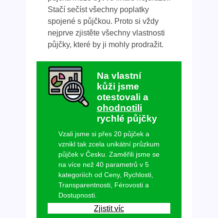
Stačí sečíst všechny poplatky
spojené s půjčkou. Proto si vždy
nejprve zjistěte všechny vlastnosti
půjčky, které by ji mohly prodražit.
Na vlastní
kůži jsme
otestovali a
ohodnotili
rychlé půjčky
Vzali jsme si přes 20 půjček a
vznikl tak zcela unikátní průzkum
půjček v Česku. Zaměřili jsme se
na více než 40 parametrů v 5
kategoriích od Ceny, Rychlosti,
Transparentnosti, Férovosti a
Dostupnosti.
Zjistit víc