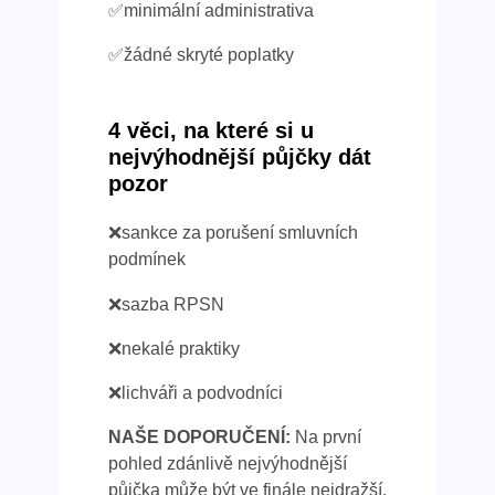
✅minimální administrativa
✅žádné skryté poplatky
4 věci, na které si u
nejvýhodnější půjčky dát
pozor
❌sankce za porušení smluvních
podmínek
❌sazba RPSN
❌nekalé praktiky
❌lichváři a podvodníci
NAŠE DOPORUČENÍ:
Na první
pohled zdánlivě nejvýhodnější
půjčka může být ve finále nejdražší.