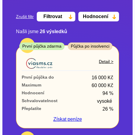
Filtrovat
Hodnocení
Zrušit filtr
Našli jsme
26
výsledků
Cena
TOP
První půjčka zdarma
Půjčka po insolvenci
Od
Do
Detail >
První půjčka zdarma
První půjčka do
16 000 Kč
–
Maximum
60 000 Kč
Hodnocení
94 %
ano
Schvalovatelnost
vysoké
ne
Přeplatíte
26 %
Ve zkušebce
Získat
peníze
ano