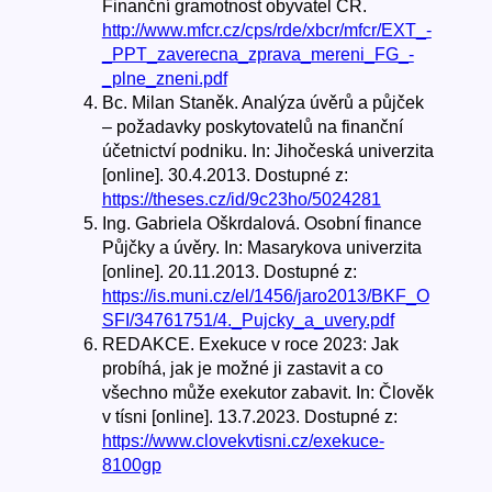
Finanční gramotnost obyvatel ČR.
http://www.mfcr.cz/cps/rde/xbcr/mfcr/EXT_-
_PPT_zaverecna_zprava_mereni_FG_-
_plne_zneni.pdf
Bc. Milan Staněk. Analýza úvěrů a půjček
– požadavky poskytovatelů na finanční
účetnictví podniku. In: Jihočeská univerzita
[online]. 30.4.2013. Dostupné z:
https://theses.cz/id/9c23ho/5024281
Ing. Gabriela Oškrdalová. Osobní finance
Půjčky a úvěry. In: Masarykova univerzita
[online]. 20.11.2013. Dostupné z:
https://is.muni.cz/el/1456/jaro2013/BKF_O
SFI/34761751/4._Pujcky_a_uvery.pdf
REDAKCE. Exekuce v roce 2023: Jak
probíhá, jak je možné ji zastavit a co
všechno může exekutor zabavit. In: Člověk
v tísni [online]. 13.7.2023. Dostupné z:
https://www.clovekvtisni.cz/exekuce-
8100gp