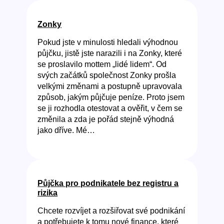
Zonky
Pokud jste v minulosti hledali výhodnou
půjčku, jistě jste narazili i na Zonky, které
se proslavilo mottem „lidé lidem“. Od
svých začátků společnost Zonky prošla
velkými změnami a postupně upravovala
způsob, jakým půjčuje peníze. Proto jsem
se ji rozhodla otestovat a ověřit, v čem se
změnila a zda je pořád stejně výhodná
jako dříve. Mé…
Půjčka pro podnikatele bez registru a
rizika
Chcete rozvíjet a rozšiřovat své podnikání
a potřebujete k tomu nové finance, které