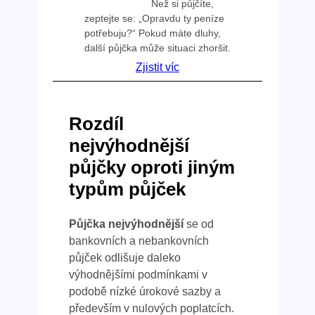
Než si půjčíte,
zeptejte se: „Opravdu ty peníze
potřebuju?“ Pokud máte dluhy,
další půjčka může situaci zhoršit.
Zjistit víc
Rozdíl
nejvýhodnější
půjčky oproti jiným
typům půjček
Půjčka nejvýhodnější
se od
bankovních a nebankovních
půjček odlišuje daleko
výhodnějšími podmínkami v
podobě nízké úrokové sazby a
především v nulových poplatcích.