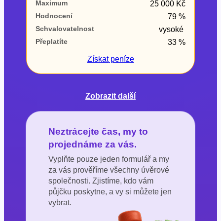
Maximum
25 000 Kč
Hodnocení
79 %
Schvalovatelnost
vysoké
Přeplatíte
33 %
Získat
peníze
Zobrazit další
Neztrácejte čas, my to
projednáme za vás.
Vyplňte pouze jeden formulář a my
za vás prověříme všechny úvěrové
společnosti. Zjistíme, kdo vám
půjčku poskytne, a vy si můžete jen
vybrat.