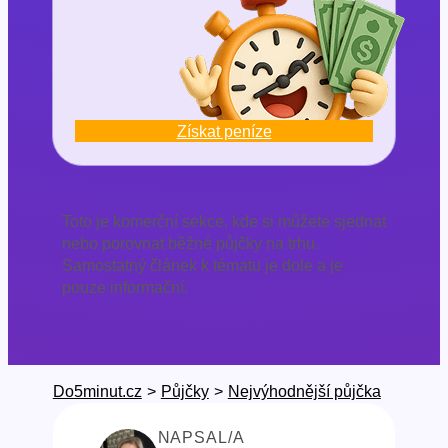
Získat peníze
Toto je komerční sekce, kde si můžete sjednat
nebo porovnat běžné půjčky na trhu.
Samostatný článek k tématu je dole a je
pouze informační.
Do5minut.cz
>
Půjčky
>
Nejvýhodnější půjčka
NAPSAL/A