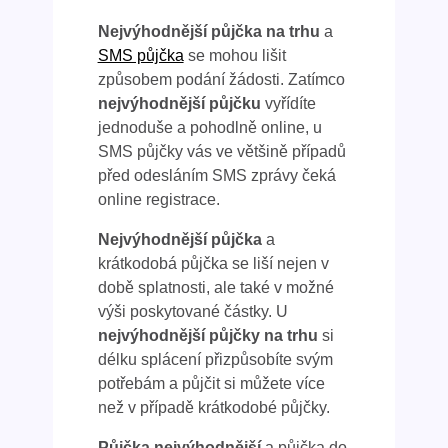
Nejvýhodnější půjčka na trhu
a
SMS půjčka
se mohou lišit
způsobem podání žádosti. Zatímco
nejvýhodnější půjčku
vyřídíte
jednoduše a pohodlně online, u
SMS půjčky vás ve většině případů
před odesláním SMS zprávy čeká
online registrace.
Nejvýhodnější půjčka
a
krátkodobá půjčka se liší nejen v
době splatnosti, ale také v možné
výši poskytované částky. U
nejvýhodnější půjčky na trhu
si
délku splácení přizpůsobíte svým
potřebám a půjčit si můžete více
než v případě krátkodobé půjčky.
Půjčka nejvýhodnější
a půjčka do