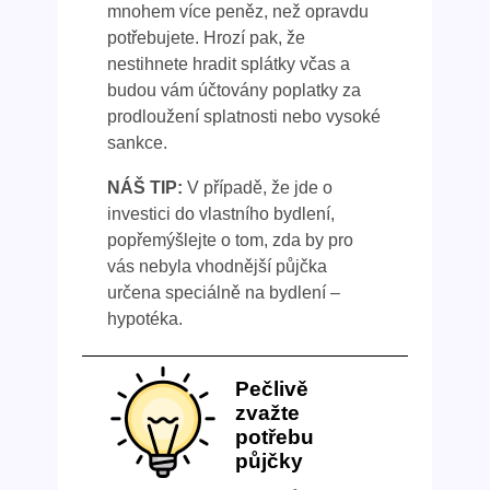
mnohem více peněz, než opravdu
potřebujete. Hrozí pak, že
nestihnete hradit splátky včas a
budou vám účtovány poplatky za
prodloužení splatnosti nebo vysoké
sankce.
NÁŠ TIP:
V případě, že jde o
investici do vlastního bydlení,
popřemýšlejte o tom, zda by pro
vás nebyla vhodnější půjčka
určena speciálně na bydlení –
hypotéka.
Pečlivě
zvažte
potřebu
půjčky