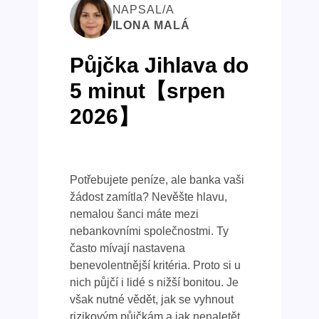
NAPSAL/A
ILONA MALÁ
Půjčka Jihlava do
5 minut【srpen
2026】
Potřebujete peníze, ale banka vaši
žádost zamítla? Nevěšte hlavu,
nemalou šanci máte mezi
nebankovními společnostmi. Ty
často mívají nastavena
benevolentnější kritéria. Proto si u
nich půjčí i lidé s nižší bonitou. Je
však nutné vědět, jak se vyhnout
rizikovým půjčkám a jak nenaletět