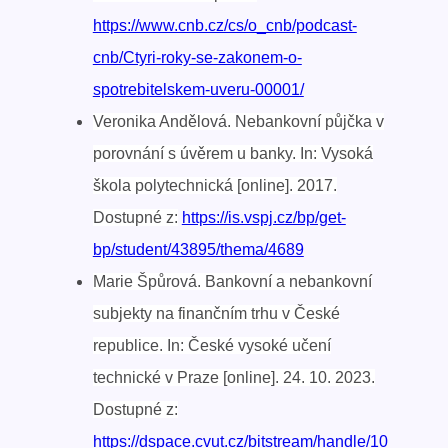
https://www.cnb.cz/cs/o_cnb/podcast-
cnb/Ctyri-roky-se-zakonem-o-
spotrebitelskem-uveru-00001/
Veronika Andělová. Nebankovní půjčka v
porovnání s úvěrem u banky. In: Vysoká
škola polytechnická [online]. 2017.
Dostupné z:
https://is.vspj.cz/bp/get-
bp/student/43895/thema/4689
Marie Špůrová. Bankovní a nebankovní
subjekty na finančním trhu v České
republice. In: České vysoké učení
technické v Praze [online]. 24. 10. 2023.
Dostupné z:
https://dspace.cvut.cz/bitstream/handle/10