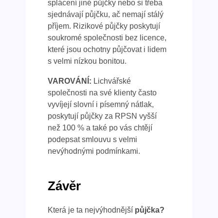
splácení jiné půjčky nebo si třeba
sjednávají půjčku, ač nemají stálý
příjem. Rizikové půjčky poskytují
soukromé společnosti bez licence,
které jsou ochotny půjčovat i lidem
s velmi nízkou bonitou.
VAROVÁNÍ:
Lichvářské
společnosti na své klienty často
vyvíjejí slovní i písemný nátlak,
poskytují půjčky za RPSN vyšší
než 100 % a také po vás chtějí
podepsat smlouvu s velmi
nevýhodnými podmínkami.
Závěr
Která je ta nejvýhodnější
půjčka?