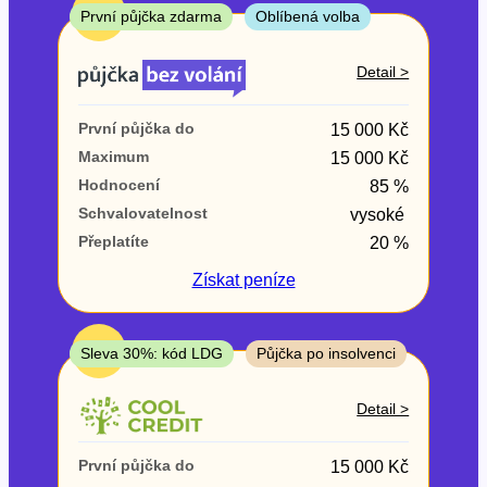
ne
TOP
První půjčka zdarma
Oblíbená volba
V exekuci
Detail >
ano
První půjčka do
15 000 Kč
ne
Maximum
15 000 Kč
Hodnocení
85 %
Po insolvenci
Schvalovatelnost
vysoké
ano
Přeplatíte
20 %
ne
Získat
peníze
V hotovosti
ano
TOP
Sleva 30%: kód LDG
Půjčka po insolvenci
ne
Detail >
První půjčka do
15 000 Kč