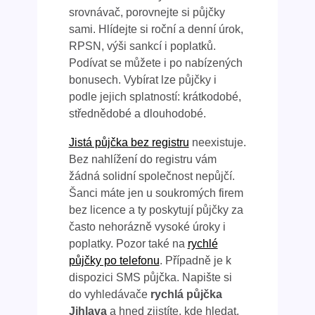
srovnávač, porovnejte si půjčky
sami. Hlídejte si roční a denní úrok,
RPSN, výši sankcí i poplatků.
Podívat se můžete i po nabízených
bonusech. Vybírat lze půjčky i
podle jejich splatností: krátkodobé,
střednědobé a dlouhodobé.
Jistá půjčka bez registru
neexistuje.
Bez nahlížení do registru vám
žádná solidní společnost nepůjčí.
Šanci máte jen u soukromých firem
bez licence a ty poskytují půjčky za
často nehorázně vysoké úroky i
poplatky. Pozor také na
rychlé
půjčky po telefonu
. Případně je k
dispozici SMS půjčka. Napište si
do vyhledávače
rychlá půjčka
Jihlava
a hned zjistíte, kde hledat.