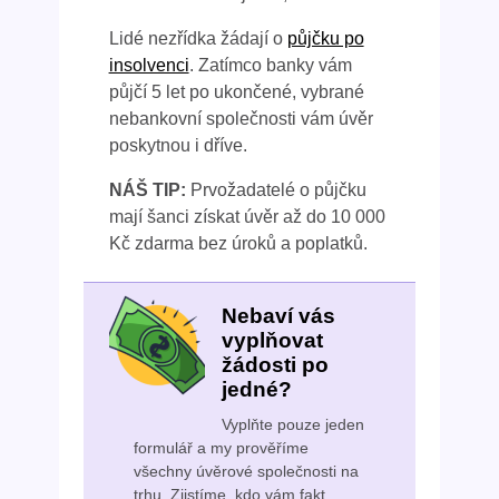
Lidé nezřídka žádají o
půjčku po
insolvenci
. Zatímco banky vám
půjčí 5 let po ukončené, vybrané
nebankovní společnosti vám úvěr
poskytnou i dříve.
NÁŠ TIP:
Prvožadatelé o půjčku
mají šanci získat úvěr až do 10 000
Kč zdarma bez úroků a poplatků.
Nebaví vás
vyplňovat
žádosti po
jedné?
Vyplňte pouze jeden
formulář a my prověříme
všechny úvěrové společnosti na
trhu. Zjistíme, kdo vám fakt