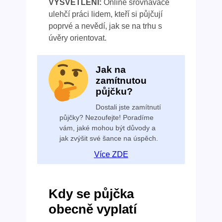
VYSVĚTLENÍ:
Online srovnávače
ulehčí práci lidem, kteří si půjčují
poprvé a nevědí, jak se na trhu s
úvěry orientovat.
Jak na
zamítnutou
půjčku?
Dostali jste zamítnutí
půjčky? Nezoufejte! Poradíme
vám, jaké mohou být důvody a
jak zvýšit své šance na úspěch.
Více ZDE
Kdy se půjčka
obecně vyplatí