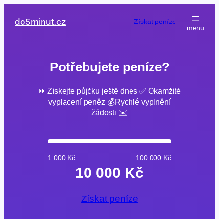
Přeskočit
na
do5minut.cz
Získat peníze
obsah
Potřebujete peníze?
⏩ Získejte půjčku ještě dnes ✅ Okamžité
vyplacení peněz 💰Rychlé vyplnění
žádosti ✉️
1 000 Kč
100 000 Kč
10 000 Kč
Získat peníze