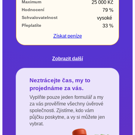
Maximum
25 000 Kč
Hodnocení
79 %
Schvalovatelnost
vysoké
Přeplatíte
33 %
Získat
peníze
Zobrazit další
Neztrácejte čas, my to
projednáme za vás.
Vyplňte pouze jeden formulář a my
za vás prověříme všechny úvěrové
společnosti. Zjistíme, kdo vám
půjčku poskytne, a vy si můžete jen
vybrat.