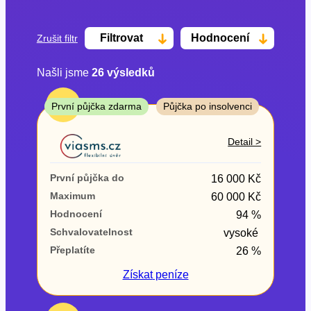
Filtrovat
Hodnocení
Zrušit filtr
Našli jsme
26
výsledků
Cena
TOP
První půjčka zdarma
Půjčka po insolvenci
Od
Do
Detail >
První půjčka zdarma
První půjčka do
16 000 Kč
–
Maximum
60 000 Kč
Hodnocení
94 %
ano
Schvalovatelnost
vysoké
ne
Přeplatíte
26 %
Ve zkušebce
Získat
peníze
ano