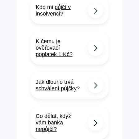
Kdo mi
půjčí v
insolvenci?
K čemu je
ověřovací
poplatek 1 Kč?
Jak dlouho trvá
schválení půjčky
?
Co dělat, když
vám
banka
nepůjčí?