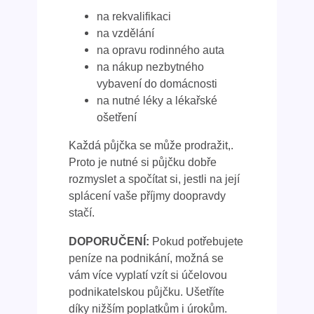
na rekvalifikaci
na vzdělání
na opravu rodinného auta
na nákup nezbytného
vybavení do domácnosti
na nutné léky a lékařské
ošetření
Každá půjčka se může prodražit,.
Proto je nutné si půjčku dobře
rozmyslet a spočítat si, jestli na její
splácení vaše příjmy doopravdy
stačí.
DOPORUČENÍ:
Pokud potřebujete
peníze na podnikání, možná se
vám více vyplatí vzít si účelovou
podnikatelskou půjčku. Ušetříte
díky nižším poplatkům i úrokům.