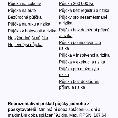
Půjčka na cokoliv
Půjčka 200 000 Kč
Půjčka na auto
Půjčka bez registru a rizika
Bezúročná půjčka
Půjčky pro nezaměstnané
a rizika
Půjčka na ruku a rizika
Půjčka bez doložení příjmů
Půjčka v hotovosti a rizika
a rizika
Nejvýhodnější půjčka
Půjčka po insolvenci a
Nejlevnější půjčka
rizika
Půjčka v insolvenci a rizika
Půjčka v exekuci a rizika
Půjčka pro dlužníky a
rizika
Půjčka bez dokládání
příjmu a rizika
Reprezentativní příklad půjčky jednoho z
poskytovatelů:
Minimální doba splácení 61 dní a
maximální doba splácení 91 dní. Max. RPSN: 167,64