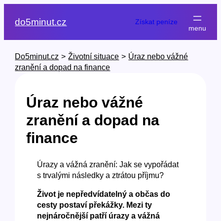
Přeskočit
na
do5minut.cz
Získat peníze
obsah
Do5minut.cz
>
Životní situace
>
Úraz nebo vážné
zranění a dopad na finance
Úraz nebo vážné
zranění a dopad na
finance
Úrazy a vážná zranění: Jak se vypořádat
s trvalými následky a ztrátou příjmu?
Život je nepředvídatelný a občas do
cesty postaví překážky. Mezi ty
nejnáročnější patří úrazy a vážná