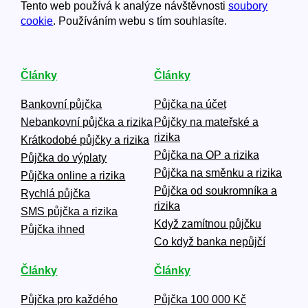
Tento web používá k analýze návštěvnosti
soubory
cookie
. Používáním webu s tím souhlasíte.
Články
Články
Bankovní půjčka
Půjčka na účet
Nebankovní půjčka a rizika
Půjčky na mateřské a
rizika
Krátkodobé půjčky a rizika
Půjčka na OP a rizika
Půjčka do výplaty
Půjčka na směnku a rizika
Půjčka online a rizika
Půjčka od soukromníka a
Rychlá půjčka
rizika
SMS půjčka a rizika
Když zamítnou půjčku
Půjčka ihned
Co když banka nepůjčí
Články
Články
Půjčka pro každého
Půjčka 100 000 Kč