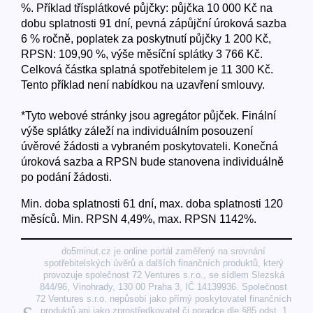
%. Příklad třísplátkové půjčky: půjčka 10 000 Kč na
dobu splatnosti 91 dní, pevná zápůjční úroková sazba
6 % ročně, poplatek za poskytnutí půjčky 1 200 Kč,
RPSN: 109,90 %, výše měsíční splátky 3 766 Kč.
Celková částka splatná spotřebitelem je 11 300 Kč.
Tento příklad není nabídkou na uzavření smlouvy.
*Tyto webové stránky jsou agregátor půjček. Finální
výše splátky záleží na individuálním posouzení
úvěrové žádosti a vybraném poskytovateli. Konečná
úroková sazba a RPSN bude stanovena individuálně
po podání žádosti.
Min. doba splatnosti 61 dní, max. doba splatnosti 120
měsíců. Min. RPSN 4,49%, max. RPSN 1142%.
do5minut.cz je online portál zaměřený na srovnání
spotřebitelských úvěrů a dalších finančních produktů, který
provozuje společnost 72 Ventures s.r.o., se sídlem Slezská
844/96, Vinohrady, 130 00 Praha 3, IČ 14139936. Společnost
72 Ventures s.r.o. nepůsobí jako přímý poskytovatel finančních
produktů ani jako zprostředkovatel či poradce dle §85 odst. 1