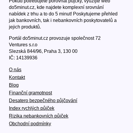
Pokud potřebujete porovnat půjčky, využijte web
do5minut.cz, kde najdete komplexní srovnání
nabídek z trhu a to do 5 minut! Poskytujeme přehled
jak bankovních, tak i nebankovních poskytovatelů a
jejich produktů.
Portál do5minut.cz provozuje společnost 72
Ventures s.r.o
Slezská 844/96, Praha 3, 130 00
IČ: 14139936
O nás
Kontakt
Blog
Finanční gramotnost
Desatero bezpečného půjčování
Index rychlých půjček
Rizika nebankovních půjček
Obchodní podmínky