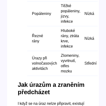
Těžké
popáleniny,
Popáleniny
Nízká
jizvy,
infekce
Hluboké
Řezné
rány, ztráta
Nízká
rány
krve,
infekce
Zlomeniny,
Úrazy při
vyvrtnutí,
volnočasových
Střední
otřes
aktivitách
mozku
Jak úrazům a zraněním
předcházet
I když se na úraz nelze připravit, existují