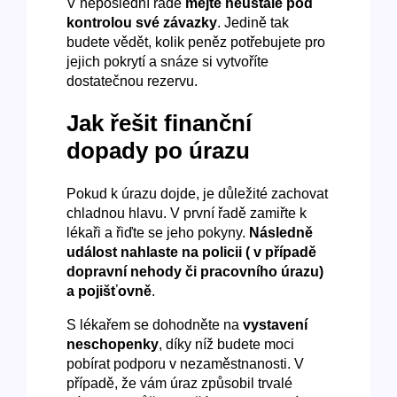
V neposlední řadě
mějte neustále pod
kontrolou své závazky
. Jedině tak
budete vědět, kolik peněz potřebujete pro
jejich pokrytí a snáze si vytvoříte
dostatečnou rezervu.
Jak řešit finanční
dopady po úrazu
Pokud k úrazu dojde, je důležité zachovat
chladnou hlavu. V první řadě zamiřte k
lékaři a řiďte se jeho pokyny.
Následně
událost nahlaste na policii ( v případě
dopravní nehody či pracovního úrazu)
a pojišťovně
.
S lékařem se dohodněte na
vystavení
neschopenky
, díky níž budete moci
pobírat podporu v nezaměstnanosti. V
případě, že vám úraz způsobil trvalé