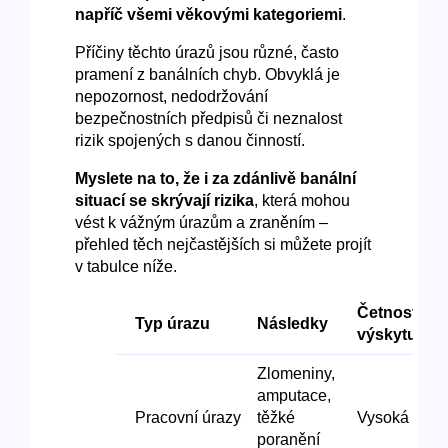
napříč všemi věkovými kategoriemi
.
Příčiny těchto úrazů jsou různé, často
pramení z banálních chyb. Obvyklá je
nepozornost, nedodržování
bezpečnostních předpisů či neznalost
rizik spojených s danou činností.
Myslete na to, že i za zdánlivě banální
situací se skrývají rizika
, která mohou
vést k vážným úrazům a zraněním –⁠⁠⁠⁠⁠⁠
přehled těch nejčastějších si můžete projít
v tabulce níže.
Četnost
Typ úrazu
Následky
výskytu
Zlomeniny,
amputace,
Pracovní úrazy
těžké
Vysoká
poranění