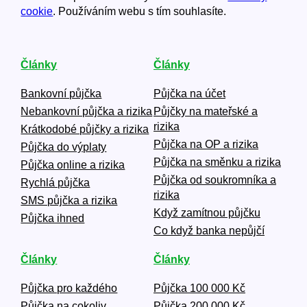
cookie
. Používáním webu s tím souhlasíte.
Články
Články
Bankovní půjčka
Půjčka na účet
Nebankovní půjčka a rizika
Půjčky na mateřské a
rizika
Krátkodobé půjčky a rizika
Půjčka na OP a rizika
Půjčka do výplaty
Půjčka na směnku a rizika
Půjčka online a rizika
Půjčka od soukromníka a
Rychlá půjčka
rizika
SMS půjčka a rizika
Když zamítnou půjčku
Půjčka ihned
Co když banka nepůjčí
Články
Články
Půjčka pro každého
Půjčka 100 000 Kč
Půjčka na cokoliv
Půjčka 200 000 Kč