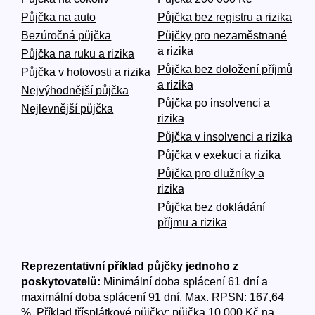
Půjčka na auto
Půjčka bez registru a rizika
Bezúročná půjčka
Půjčky pro nezaměstnané
a rizika
Půjčka na ruku a rizika
Půjčka bez doložení příjmů
Půjčka v hotovosti a rizika
a rizika
Nejvýhodnější půjčka
Půjčka po insolvenci a
Nejlevnější půjčka
rizika
Půjčka v insolvenci a rizika
Půjčka v exekuci a rizika
Půjčka pro dlužníky a
rizika
Půjčka bez dokládání
příjmu a rizika
Reprezentativní příklad půjčky jednoho z
poskytovatelů:
Minimální doba splácení 61 dní a
maximální doba splácení 91 dní. Max. RPSN: 167,64
%. Příklad třísplátkové půjčky: půjčka 10 000 Kč na