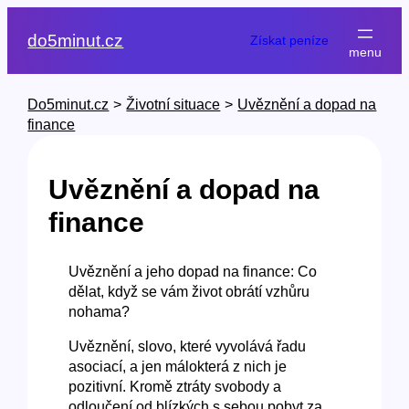
Přeskočit
na
do5minut.cz
Získat peníze
obsah
Do5minut.cz
>
Životní situace
>
Uvěznění a dopad na
finance
Uvěznění a dopad na
finance
Uvěznění a jeho dopad na finance: Co
dělat, když se vám život obrátí vzhůru
nohama?
Uvěznění, slovo, které vyvolává řadu
asociací, a jen málokterá z nich je
pozitivní. Kromě ztráty svobody a
odloučení od blízkých s sebou pobyt za