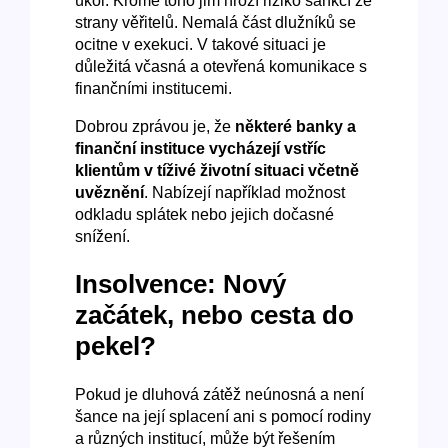
úkol. Kromě toho jim hrozí riziko sankcí ze
strany věřitelů. Nemalá část dlužníků se
ocitne v exekuci. V takové situaci je
důležitá včasná a otevřená komunikace s
finančními institucemi.
Dobrou zprávou je, že
některé banky a
finanční instituce vycházejí vstříc
klientům v tíživé životní situaci včetně
uvěznění
. Nabízejí například možnost
odkladu splátek nebo jejich dočasné
snížení.
Insolvence: Nový
začátek, nebo cesta do
pekel?
Pokud je dluhová zátěž neúnosná a není
šance na její splacení ani s pomocí rodiny
a různých institucí, může být řešením