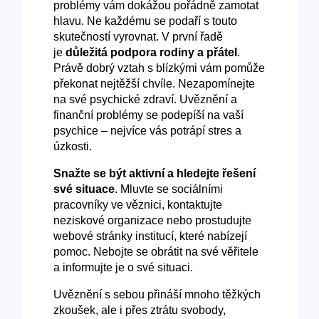
problémy vám dokážou pořádně zamotat
hlavu. Ne každému se podaří s touto
skutečností vyrovnat. V první řadě
je
důležitá podpora rodiny a přátel
.
Právě dobrý vztah s blízkými vám pomůže
překonat nejtěžší chvíle. Nezapomínejte
na své psychické zdraví. Uvěznění a
finanční problémy se podepíší na vaší
psychice –⁠⁠⁠⁠⁠⁠ nejvíce vás potrápí stres a
úzkosti.
Snažte se být aktivní a hledejte řešení
své situace
. Mluvte se sociálními
pracovníky ve věznici, kontaktujte
neziskové organizace nebo prostudujte
webové stránky institucí, které nabízejí
pomoc. Nebojte se obrátit na své věřitele
a informujte je o své situaci.
Uvěznění s sebou přináší mnoho těžkých
zkoušek, ale i přes ztrátu svobody,