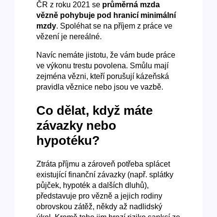
ČR z roku 2021 se
průměrná mzda
vězně pohybuje pod hranicí minimální
mzdy
. Spoléhat se na příjem z práce ve
vězení je nereálné.
Navíc nemáte jistotu, že vám bude práce
ve výkonu trestu povolena. Smůlu mají
zejména vězni, kteří porušují kázeňská
pravidla věznice nebo jsou ve vazbě.
Co dělat, když máte
závazky nebo
hypotéku?
Ztráta příjmu a zároveň potřeba splácet
existující finanční závazky (např. splátky
půjček, hypoték a dalších dluhů),
představuje pro vězně a jejich rodiny
obrovskou zátěž, někdy až nadlidský