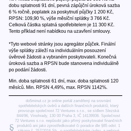
dobu splatnosti 91 dní, pevná zápůjční úroková sazba
6 % ročně, poplatek za poskytnutí půjčky 1 200 Kč,
RPSN: 109,90 %, výše měsíční splátky 3 766 Kč.
Celková částka splatná spotřebitelem je 11 300 Kč.
Tento příklad není nabídkou na uzavření smlouvy.
*Tyto webové stránky jsou agregátor půjček. Finální
výše splátky záleží na individuálním posouzení
úvěrové žádosti a vybraném poskytovateli. Konečná
úroková sazba a RPSN bude stanovena individuálně
po podání žádosti.
Min. doba splatnosti 61 dní, max. doba splatnosti 120
měsíců. Min. RPSN 4,49%, max. RPSN 1142%.
do5minut.cz je online portál zaměřený na srovnání
spotřebitelských úvěrů a dalších finančních produktů, který
provozuje společnost 72 Ventures s.r.o., se sídlem Slezská
844/96, Vinohrady, 130 00 Praha 3, IČ 14139936. Společnost
72 Ventures s.r.o. nepůsobí jako přímý poskytovatel finančních
§
produktů ani jako zprostředkovatel či poradce dle §85 odst. 1
zákona č. 257/2016 Sb., o spotřebitelském úvěru, a webové