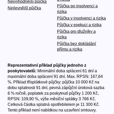
Nejvýhodnější půjčka
Půjčka po insolvenci a
Nejlevnější půjčka
rizika
Půjčka v insolvenci a rizika
Půjčka v exekuci a rizika
Půjčka pro dlužníky a
rizika
Půjčka bez dokládání
příjmu a rizika
Reprezentativní příklad půjčky jednoho z
poskytovatelů:
Minimální doba splácení 61 dní a
maximální doba splácení 91 dní. Max. RPSN: 167,64
%. Příklad třísplátkové půjčky: půjčka 10 000 Kč na
dobu splatnosti 91 dní, pevná zápůjční úroková sazba
6 % ročně, poplatek za poskytnutí půjčky 1 200 Kč,
RPSN: 109,90 %, výše měsíční splátky 3 766 Kč.
Celková částka splatná spotřebitelem je 11 300 Kč.
Tento příklad není nabídkou na uzavření smlouvy.