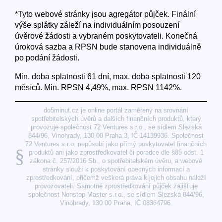
*Tyto webové stránky jsou agregátor půjček. Finální
výše splátky záleží na individuálním posouzení
úvěrové žádosti a vybraném poskytovateli. Konečná
úroková sazba a RPSN bude stanovena individuálně
po podání žádosti.
Min. doba splatnosti 61 dní, max. doba splatnosti 120
měsíců. Min. RPSN 4,49%, max. RPSN 1142%.
do5minut.cz je online portál zaměřený na srovnání
spotřebitelských úvěrů a dalších finančních produktů, který
provozuje společnost 72 Ventures s.r.o., se sídlem Slezská
844/96, Vinohrady, 130 00 Praha 3, IČ 14139936. Společnost
72 Ventures s.r.o. nepůsobí jako přímý poskytovatel finančních
§
produktů ani jako zprostředkovatel či poradce dle §85 odst. 1
zákona č. 257/2016 Sb., o spotřebitelském úvěru, a webové
stránky slouží k poskytování obecných informací a
zprostředkování, přičemž veškerá práva k jejich obsahu náleží
provozovateli. Samotné zprostředkování půjček zajišťuje
společnost Nonstop Master s.r.o., se sídlem Slezská 844/96,
Vinohrady, 130 00 Praha, IČ 08364796.