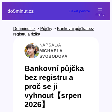
Přeskočit
na
do5minut.cz
Získat peníze
obsah
Do5minut.cz
>
Půjčky
>
Bankovní půjčka bez
registru a rizika
NAPSAL/A
MICHAELA
SVOBODOVÁ
Bankovní půjčka
bez registru a
proč se ji
vyhnout【srpen
2026】