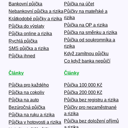
Bankovní půjčka
Půjčka na účet
Nebankovní půjčka a rizika
Půjčky na mateřské a
rizika
Krátkodobé půjčky a rizika
Půjčka na OP a rizika
Půjčka do výplaty
Půjčka na směnku a rizika
Půjčka online a rizika
Půjčka od soukromníka a
Rychlá půjčka
rizika
SMS půjčka a rizika
Když zamítnou půjčku
Půjčka ihned
Co když banka nepůjčí
Články
Články
Půjčka pro každého
Půjčka 100 000 Kč
Půjčka na cokoliv
Půjčka 200 000 Kč
Půjčka na auto
Půjčka bez registru a rizika
Bezúročná půjčka
Půjčky pro nezaměstnané
a rizika
Půjčka na ruku a rizika
Půjčka bez doložení příjmů
Půjčka v hotovosti a rizika
a rizika