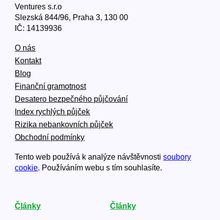
Ventures s.r.o
Slezská 844/96, Praha 3, 130 00
IČ: 14139936
O nás
Kontakt
Blog
Finanční gramotnost
Desatero bezpečného půjčování
Index rychlých půjček
Rizika nebankovních půjček
Obchodní podmínky
Tento web používá k analýze návštěvnosti
soubory
cookie
. Používáním webu s tím souhlasíte.
Články
Články