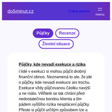
Přeskočit
na
do5minut.cz
Získat peníze
obsah
Půjčky
Recenze
Životní situace
Půjčky, kde nevadí exekuce a rizika
I lidé v exekuci si mohou půjčit drobný
finanční obnos. Neznamená to ale, že jde
o půjčky, kde nevadí exekuce ani trochu.
Exekuce vždy půjčovanou částku navýší
a ne málo. Věřitelé se tak chrání před
nedostatečnou bonitou klienta a tím
pádem vyššího rizika nesplácení půjčky.
Přesto si půjčit určitým způsobem lze a