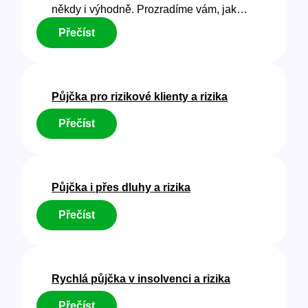
někdy i výhodně. Prozradíme vám, jak…
:
Přečíst
Půjčky,
kde
nevadí
exekuce
Půjčka pro rizikové klienty a rizika
a
rizika
:
Přečíst
Půjčka
pro
rizikové
klienty
Půjčka i přes dluhy a rizika
a
rizika
:
Přečíst
Půjčka
i
přes
dluhy
Rychlá půjčka v insolvenci a rizika
a
rizika
:
Přečíst