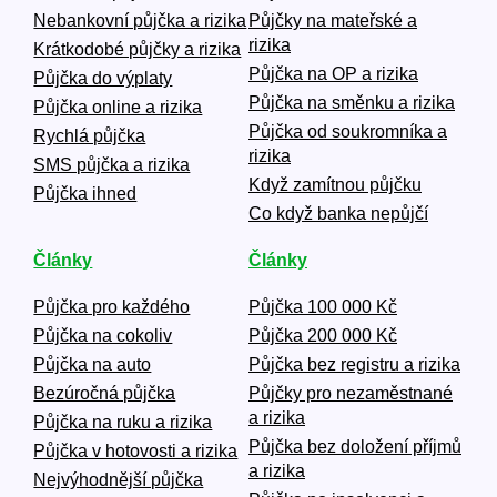
Nebankovní půjčka a rizika
Půjčky na mateřské a
rizika
Krátkodobé půjčky a rizika
Půjčka na OP a rizika
Půjčka do výplaty
Půjčka na směnku a rizika
Půjčka online a rizika
Půjčka od soukromníka a
Rychlá půjčka
rizika
SMS půjčka a rizika
Když zamítnou půjčku
Půjčka ihned
Co když banka nepůjčí
Články
Články
Půjčka pro každého
Půjčka 100 000 Kč
Půjčka na cokoliv
Půjčka 200 000 Kč
Půjčka na auto
Půjčka bez registru a rizika
Bezúročná půjčka
Půjčky pro nezaměstnané
a rizika
Půjčka na ruku a rizika
Půjčka bez doložení příjmů
Půjčka v hotovosti a rizika
a rizika
Nejvýhodnější půjčka