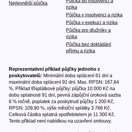
Půjčka po insolvenci a
Nejlevnější půjčka
rizika
Půjčka v insolvenci a rizika
Půjčka v exekuci a rizika
Půjčka pro dlužníky a
rizika
Půjčka bez dokládání
příjmu a rizika
Reprezentativní příklad půjčky jednoho z
poskytovatelů:
Minimální doba splácení 61 dní a
maximální doba splácení 91 dní. Max. RPSN: 167,64
%. Příklad třísplátkové půjčky: půjčka 10 000 Kč na
dobu splatnosti 91 dní, pevná zápůjční úroková sazba
6 % ročně, poplatek za poskytnutí půjčky 1 200 Kč,
RPSN: 109,90 %, výše měsíční splátky 3 766 Kč.
Celková částka splatná spotřebitelem je 11 300 Kč.
Tento příklad není nabídkou na uzavření smlouvy.