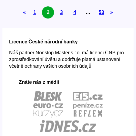
pro
«
1
2
3
4
…
53
»
nezaměstnané
Licence České národní banky
Náš partner Nonstop Master s.r.o. má licenci ČNB pro
zprostředkování úvěru a dodržuje platná ustanovení
včetně ochrany vašich osobních údajů.
Znáte nás z médií