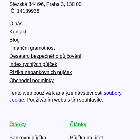
Slezská 844/96, Praha 3, 130 00
IČ: 14139936
O nás
Kontakt
Blog
Finanční gramotnost
Desatero bezpečného půjčování
Index rychlých půjček
Rizika nebankovních půjček
Obchodní podmínky
Tento web používá k analýze návštěvnosti
soubory
cookie
. Používáním webu s tím souhlasíte.
Články
Články
Bankovní půjčka
Půjčka na účet