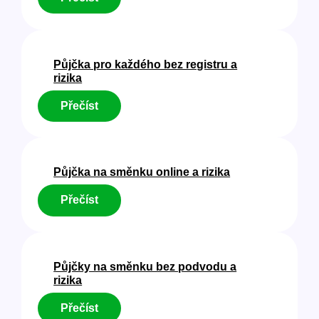
Rychlá
půjčka
v
insolvenci
Půjčka pro každého bez registru a
a
rizika
rizika
:
Přečíst
Půjčka
pro
každého
bez
Půjčka na směnku online a rizika
registru
a
:
Přečíst
rizika
Půjčka
na
směnku
online
Půjčky na směnku bez podvodu a
a
rizika
rizika
:
Přečíst