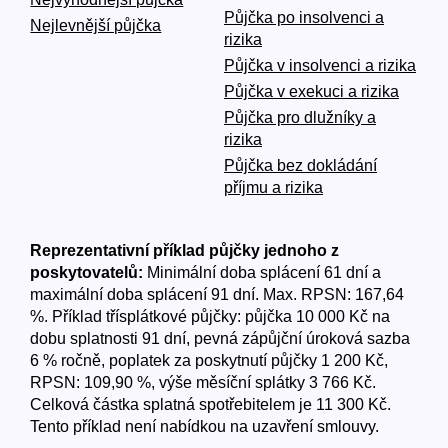
Půjčka po insolvenci a
Nejlevnější půjčka
rizika
Půjčka v insolvenci a rizika
Půjčka v exekuci a rizika
Půjčka pro dlužníky a
rizika
Půjčka bez dokládání
příjmu a rizika
Reprezentativní příklad půjčky jednoho z
poskytovatelů:
Minimální doba splácení 61 dní a
maximální doba splácení 91 dní. Max. RPSN: 167,64
%. Příklad třísplátkové půjčky: půjčka 10 000 Kč na
dobu splatnosti 91 dní, pevná zápůjční úroková sazba
6 % ročně, poplatek za poskytnutí půjčky 1 200 Kč,
RPSN: 109,90 %, výše měsíční splátky 3 766 Kč.
Celková částka splatná spotřebitelem je 11 300 Kč.
Tento příklad není nabídkou na uzavření smlouvy.