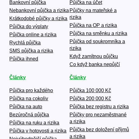
Bankovní půjčka
Půjčka na účet
Nebankovní půjčka a rizika
Půjčky na mateřské a
rizika
Krátkodobé půjčky a rizika
Půjčka na OP a rizika
Půjčka do výplaty
Půjčka na směnku a rizika
Půjčka online a rizika
Půjčka od soukromníka a
Rychlá půjčka
rizika
SMS půjčka a rizika
Když zamítnou půjčku
Půjčka ihned
Co když banka nepůjčí
Články
Články
Půjčka pro každého
Půjčka 100 000 Kč
Půjčka na cokoliv
Půjčka 200 000 Kč
Půjčka na auto
Půjčka bez registru a rizika
Bezúročná půjčka
Půjčky pro nezaměstnané
a rizika
Půjčka na ruku a rizika
Půjčka bez doložení příjmů
Půjčka v hotovosti a rizika
a rizika
Nejvýhodnější půjčka