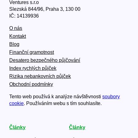
Ventures s.r.o
Slezská 844/96, Praha 3, 130 00
IČ: 14139936
O nás
Kontakt
Blog
Finanční gramotnost
Desatero bezpečného půjčování
Index rychlých půjček
Rizika nebankovních půjček
Obchodní podmínky
Tento web používá k analýze návštěvnosti
soubory
cookie
. Používáním webu s tím souhlasíte.
Články
Články