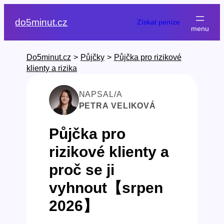
Přeskočit
na
do5minut.cz
Získat peníze
obsah
Do5minut.cz
>
Půjčky
>
Půjčka pro rizikové
klienty a rizika
NAPSAL/A
PETRA VELIKOVÁ
Půjčka pro
rizikové klienty a
proč se ji
vyhnout【srpen
2026】