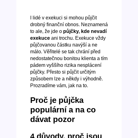
I lidé v exekuci si mohou půjčit
drobný finanční obnos. Neznamená
to ale, že jde o
půjčky, kde nevadí
exekuce
ani trochu. Exekuce vždy
půjčovanou částku navýší a ne
málo. Věřitelé se tak chrání před
nedostatečnou bonitou klienta a tím
pádem vyššího rizika nesplácení
půjčky. Přesto si půjčit určitým
způsobem lze a někdy i výhodně.
Prozradíme vám, jak na to.
Proč je půjčka
populární a na co
dávat pozor
4 důvody, proč jsou