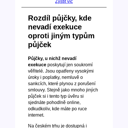
Zjistit víc
Rozdíl půjčky, kde
nevadí exekuce
oproti jiným typům
půjček
Půjčky, u nichž nevadí
exekuce
poskytují jen soukromí
věřitelé. Jsou opatřeny vysokými
úroky i poplatky, nemluvě o
sankcích, které plynou z porušení
smlouvy. Stejně jako mnoho jiných
půjček si i tento typ úvěru si
sjednáte pohodlně online,
odkudkoliv, kde máte po ruce
internet.
Na českém trhu je dostupná i