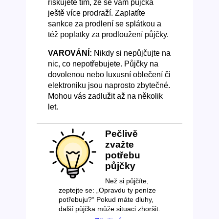
riskujete tím, že se vám půjčka
ještě více prodraží. Zaplatíte
sankce za prodlení se splátkou a
též poplatky za prodloužení půjčky.
VAROVÁNÍ:
Nikdy si nepůjčujte na
nic, co nepotřebujete. Půjčky na
dovolenou nebo luxusní oblečení či
elektroniku jsou naprosto zbytečné.
Mohou vás zadlužit až na několik
let.
Pečlivě
zvažte
potřebu
půjčky
Než si půjčíte,
zeptejte se: „Opravdu ty peníze
potřebuju?“ Pokud máte dluhy,
další půjčka může situaci zhoršit.