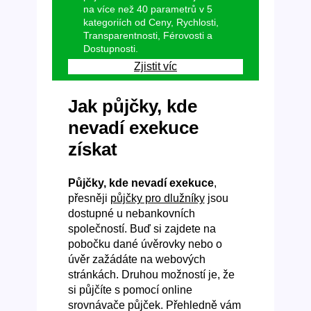
na více než 40 parametrů v 5
kategoriích od Ceny, Rychlosti,
Transparentnosti, Férovosti a
Dostupnosti.
Zjistit víc
Jak půjčky, kde
nevadí exekuce
získat
Půjčky, kde nevadí exekuce
,
přesněji
půjčky pro dlužníky
jsou
dostupné u nebankovních
společností. Buď si zajdete na
pobočku dané úvěrovky nebo o
úvěr zažádáte na webových
stránkách. Druhou možností je, že
si půjčíte s pomocí online
srovnávače půjček. Přehledně vám