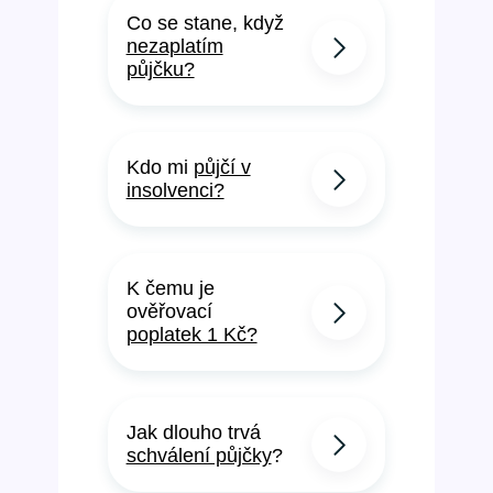
Co se stane, když
nezaplatím
půjčku?
Kdo mi
půjčí v
insolvenci?
K čemu je
ověřovací
poplatek 1 Kč?
Jak dlouho trvá
schválení půjčky
?