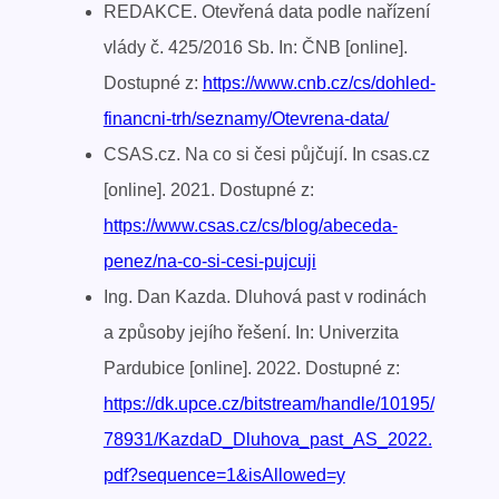
REDAKCE. Otevřená data podle nařízení
vlády č. 425/2016 Sb. In: ČNB [online].
Dostupné z:
https://www.cnb.cz/cs/dohled-
financni-trh/seznamy/Otevrena-data/
CSAS.cz. Na co si česi půjčují. In csas.cz
[online]. 2021. Dostupné z:
https://www.csas.cz/cs/blog/abeceda-
penez/na-co-si-cesi-pujcuji
Ing. Dan Kazda. Dluhová past v rodinách
a způsoby jejího řešení. In: Univerzita
Pardubice [online]. 2022. Dostupné z:
https://dk.upce.cz/bitstream/handle/10195/
78931/KazdaD_Dluhova_past_AS_2022.
pdf?sequence=1&isAllowed=y