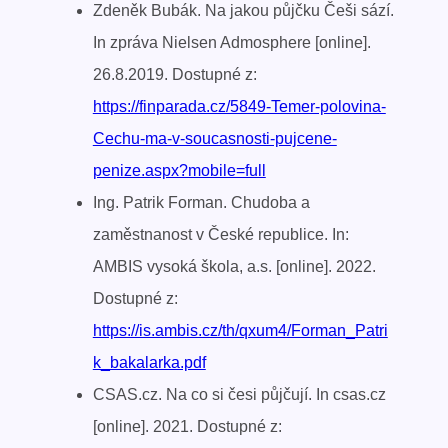
Zdeněk Bubák. Na jakou půjčku Češi sází.
In zpráva Nielsen Admosphere [online].
26.8.2019. Dostupné z:
https://finparada.cz/5849-Temer-polovina-
Cechu-ma-v-soucasnosti-pujcene-
penize.aspx?mobile=full
Ing. Patrik Forman. Chudoba a
zaměstnanost v České republice. In:
AMBIS vysoká škola, a.s. [online]. 2022.
Dostupné z:
https://is.ambis.cz/th/qxum4/Forman_Patri
k_bakalarka.pdf
CSAS.cz. Na co si česi půjčují. In csas.cz
[online]. 2021. Dostupné z: