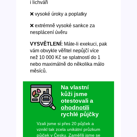
i lichváři
❌ vysoké úroky a poplatky
❌ extrémně vysoké sankce za
nesplácení úvěru
VYSVĚTLENÍ:
Máte-li exekuci, pak
vám obvykle věřitel nepůjčí více
než 10 000 Kč se splatností do 1
nebo maximálně do několika málo
měsíců.
Na vlastní
kůži jsme
otestovali a
ohodnotili
rychlé půjčky
Vzali jsme si přes 20 půjček a
vznikl tak zcela unikátní průzkum
půjček v Česku. Zaměřili jsme se