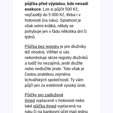
půjčka před výplatou, kde nevadí
exekuce
. Lze si půjčit 500 Kč,
nejčastěji do 5 000 Kč, třeba i v
hotovosti (na ruku). Splatnost je
však velmi krátká, někdy se
pohybuje jen v řádu několika dní či
týdnů.
Půjčka bez registru
je pro dlužníky
též vhodná. Věřitel si vás
nekontroluje skrze registry dlužníků
a tudíž ho nezajímá, jestli dlužíte
nebo nedlužíte jinde. Toto však je
častou praktikou zejména
lichvářských společností. Ty vám
půjčí jen za extrémně vysoký úrok.
Půjčky pro zadlužené
ihned
vyplacené v hotovosti nebo
také
půjčka ihned
vyplacená na
ruku či na bankovní účet mají jednu