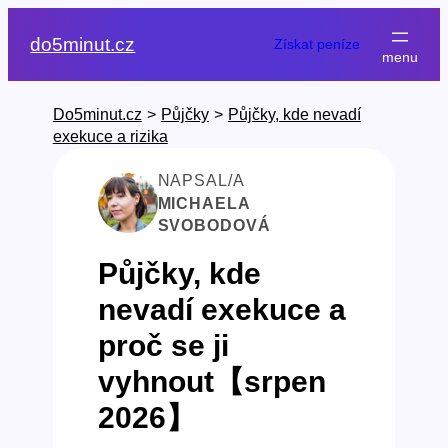
Přeskočit
na
do5minut.cz
Získat peníze
obsah
Do5minut.cz
>
Půjčky
>
Půjčky, kde nevadí
exekuce a rizika
NAPSAL/A
MICHAELA
SVOBODOVÁ
Půjčky, kde
nevadí exekuce a
proč se ji
vyhnout【srpen
2026】