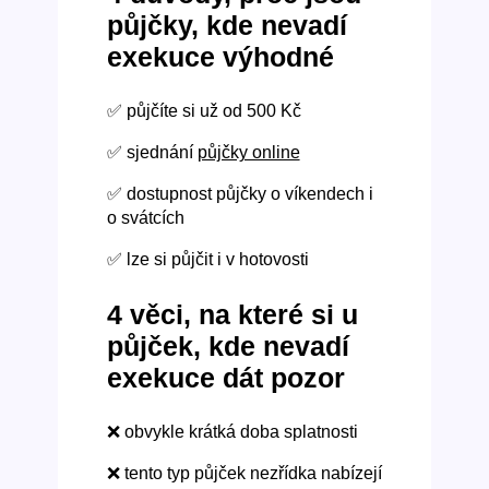
půjčky, kde nevadí
exekuce výhodné
✅ půjčíte si už od 500 Kč
✅ sjednání
půjčky online
✅ dostupnost půjčky o víkendech i
o svátcích
✅ lze si půjčit i v hotovosti
4 věci, na které si u
půjček, kde nevadí
exekuce dát pozor
❌ obvykle krátká doba splatnosti
❌ tento typ půjček nezřídka nabízejí