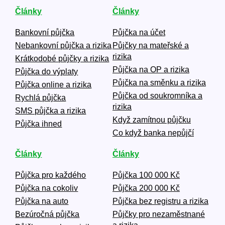
Články
Články
Bankovní půjčka
Půjčka na účet
Nebankovní půjčka a rizika
Půjčky na mateřské a
rizika
Krátkodobé půjčky a rizika
Půjčka na OP a rizika
Půjčka do výplaty
Půjčka na směnku a rizika
Půjčka online a rizika
Půjčka od soukromníka a
Rychlá půjčka
rizika
SMS půjčka a rizika
Když zamítnou půjčku
Půjčka ihned
Co když banka nepůjčí
Články
Články
Půjčka pro každého
Půjčka 100 000 Kč
Půjčka na cokoliv
Půjčka 200 000 Kč
Půjčka na auto
Půjčka bez registru a rizika
Bezúročná půjčka
Půjčky pro nezaměstnané