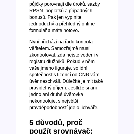
půjčky porovnají dle úroků, sazby
RPSN, poplatků a případných
bonusů. Pak jen vyplníte
jednoduchý a přehledný online
formulář a máte hotovo.
Nyní přichází na řadu kontrola
věřitelem. Samozřejmě musí
zkontrolovat, zda nejste vedeni v
registru dlužníků. Pokud v něm
vaše jméno figuruje, solidní
společnost s licencí od ČNB vám
úvěr neschválí. Důležité je mít také
pravidelný příjem. Jestliže si ani
jedno ani druhé úvěrovka
nekontroluje, s největší
pravděpodobností jde o lichváře.
5 důvodů, proč
použít srovnávač: