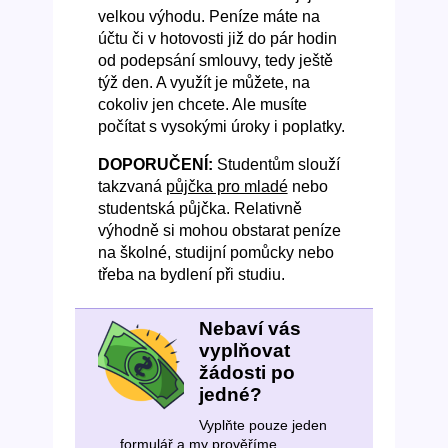
velkou výhodu. Peníze máte na
účtu či v hotovosti již do pár hodin
od podepsání smlouvy, tedy ještě
týž den. A využít je můžete, na
cokoliv jen chcete. Ale musíte
počítat s vysokými úroky i poplatky.
DOPORUČENÍ:
Studentům slouží
takzvaná
půjčka pro mladé
nebo
studentská půjčka. Relativně
výhodně si mohou obstarat peníze
na školné, studijní pomůcky nebo
třeba na bydlení při studiu.
Nebaví vás
vyplňovat
žádosti po
jedné?
Vyplňte pouze jeden
formulář a my prověříme