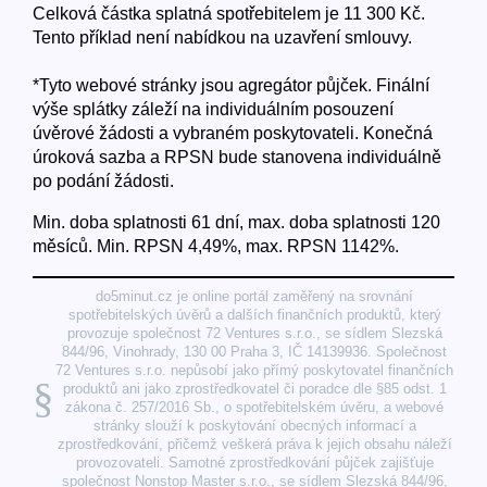
Celková částka splatná spotřebitelem je 11 300 Kč.
Tento příklad není nabídkou na uzavření smlouvy.
*Tyto webové stránky jsou agregátor půjček. Finální
výše splátky záleží na individuálním posouzení
úvěrové žádosti a vybraném poskytovateli. Konečná
úroková sazba a RPSN bude stanovena individuálně
po podání žádosti.
Min. doba splatnosti 61 dní, max. doba splatnosti 120
měsíců. Min. RPSN 4,49%, max. RPSN 1142%.
do5minut.cz je online portál zaměřený na srovnání
spotřebitelských úvěrů a dalších finančních produktů, který
provozuje společnost 72 Ventures s.r.o., se sídlem Slezská
844/96, Vinohrady, 130 00 Praha 3, IČ 14139936. Společnost
72 Ventures s.r.o. nepůsobí jako přímý poskytovatel finančních
§
produktů ani jako zprostředkovatel či poradce dle §85 odst. 1
zákona č. 257/2016 Sb., o spotřebitelském úvěru, a webové
stránky slouží k poskytování obecných informací a
zprostředkování, přičemž veškerá práva k jejich obsahu náleží
provozovateli. Samotné zprostředkování půjček zajišťuje
společnost Nonstop Master s.r.o., se sídlem Slezská 844/96,