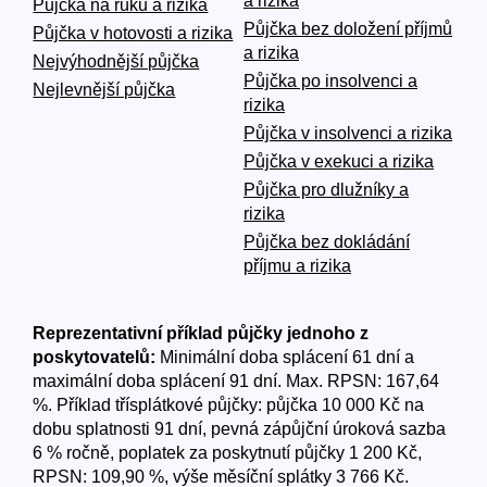
a rizika
Půjčka na ruku a rizika
Půjčka bez doložení příjmů
Půjčka v hotovosti a rizika
a rizika
Nejvýhodnější půjčka
Půjčka po insolvenci a
Nejlevnější půjčka
rizika
Půjčka v insolvenci a rizika
Půjčka v exekuci a rizika
Půjčka pro dlužníky a
rizika
Půjčka bez dokládání
příjmu a rizika
Reprezentativní příklad půjčky jednoho z
poskytovatelů:
Minimální doba splácení 61 dní a
maximální doba splácení 91 dní. Max. RPSN: 167,64
%. Příklad třísplátkové půjčky: půjčka 10 000 Kč na
dobu splatnosti 91 dní, pevná zápůjční úroková sazba
6 % ročně, poplatek za poskytnutí půjčky 1 200 Kč,
RPSN: 109,90 %, výše měsíční splátky 3 766 Kč.