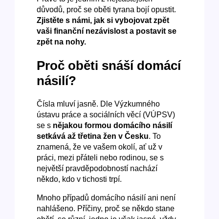
důvodů, proč se oběti tyrana bojí opustit.
Zjistěte s námi, jak si vybojovat zpět
vaši finanční nezávislost a postavit se
zpět na nohy.
Proč oběti snáší domácí
násilí?
Čísla mluví jasně. Dle Výzkumného
ústavu práce a sociálních věcí (VÚPSV)
se s
nějakou formou domácího násilí
setkává až třetina žen v Česku
. To
znamená, že ve vašem okolí, ať už v
práci, mezi přáteli nebo rodinou, se s
největší pravděpodobností nachází
někdo, kdo v tichosti trpí.
Mnoho případů domácího násilí ani není
nahlášeno. Příčiny, proč se někdo stane