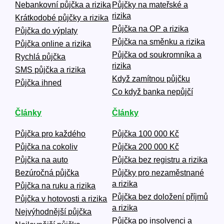
Nebankovní půjčka a rizika
Půjčky na mateřské a
rizika
Krátkodobé půjčky a rizika
Půjčka na OP a rizika
Půjčka do výplaty
Půjčka na směnku a rizika
Půjčka online a rizika
Půjčka od soukromníka a
Rychlá půjčka
rizika
SMS půjčka a rizika
Když zamítnou půjčku
Půjčka ihned
Co když banka nepůjčí
Články
Články
Půjčka pro každého
Půjčka 100 000 Kč
Půjčka na cokoliv
Půjčka 200 000 Kč
Půjčka na auto
Půjčka bez registru a rizika
Bezúročná půjčka
Půjčky pro nezaměstnané
a rizika
Půjčka na ruku a rizika
Půjčka bez doložení příjmů
Půjčka v hotovosti a rizika
a rizika
Nejvýhodnější půjčka
Půjčka po insolvenci a