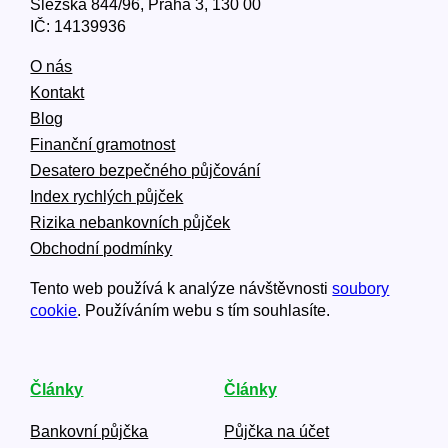
Slezská 844/96, Praha 3, 130 00
IČ: 14139936
O nás
Kontakt
Blog
Finanční gramotnost
Desatero bezpečného půjčování
Index rychlých půjček
Rizika nebankovních půjček
Obchodní podmínky
Tento web používá k analýze návštěvnosti
soubory
cookie
. Používáním webu s tím souhlasíte.
Články
Články
Bankovní půjčka
Půjčka na účet