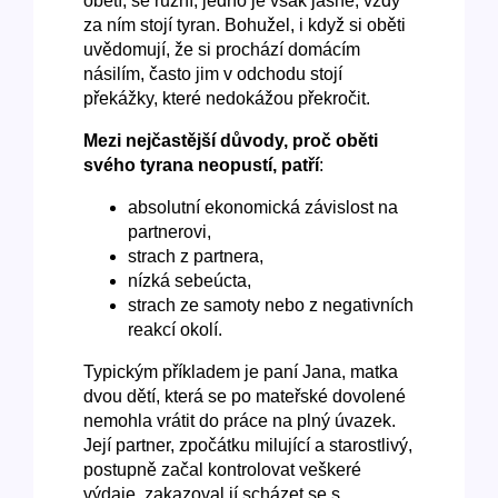
obětí, se různí, jedno je však jasné, vždy
za ním stojí tyran. Bohužel, i když si oběti
uvědomují, že si prochází domácím
násilím, často jim v odchodu stojí
překážky, které nedokážou překročit.
Mezi nejčastější důvody, proč oběti
svého tyrana neopustí, patří
:
absolutní ekonomická závislost na
partnerovi,
strach z partnera,
nízká sebeúcta,
strach ze samoty nebo z negativních
reakcí okolí.
Typickým příkladem je paní Jana, matka
dvou dětí, která se po mateřské dovolené
nemohla vrátit do práce na plný úvazek.
Její partner, zpočátku milující a starostlivý,
postupně začal kontrolovat veškeré
výdaje, zakazoval jí scházet se s