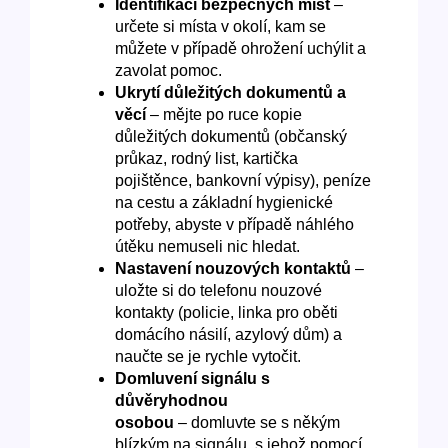
Identifikaci bezpečných míst
–⁠⁠⁠⁠⁠⁠
určete si místa v okolí, kam se
můžete v případě ohrožení uchýlit a
zavolat pomoc.
Ukrytí důležitých dokumentů a
věcí
–⁠⁠⁠⁠⁠⁠ mějte po ruce kopie
důležitých dokumentů (občanský
průkaz, rodný list, kartička
pojištěnce, bankovní výpisy), peníze
na cestu a základní hygienické
potřeby, abyste v případě náhlého
útěku nemuseli nic hledat.
Nastavení nouzových kontaktů
–⁠⁠⁠⁠⁠⁠
uložte si do telefonu nouzové
kontakty (policie, linka pro oběti
domácího násilí, azylový dům) a
naučte se je rychle vytočit.
Domluvení signálu s
důvěryhodnou
osobou
–⁠⁠⁠⁠⁠⁠ domluvte se s někým
blízkým na signálu, s jehož pomocí