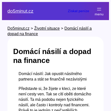
Přeskočit
na
do5minut.cz
Získat peníze
obsah
Do5minut.cz
>
Životní situace
>
Domácí násilí a
dopad na finance
Domácí násilí a dopad
na finance
Domácí násilí: Jak opustit násilného
partnera a stát se finančně nezávislými
Představte si, že žijete v kleci, ze které
není cesty ven. Tak se cítí oběti domácího
násilí. Ta má podobu nejen fyzického
násilí, ale často i kontroly nad financemi.
Právě to je jedním z nejčastějších