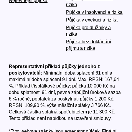
Nejlevnější půjčka
rizika
Půjčka v insolvenci a rizika
Půjčka v exekuci a rizika
Půjčka pro dlužníky a
rizika
Půjčka bez dokládání
příjmu a rizika
Reprezentativní příklad půjčky jednoho z
poskytovatelů:
Minimální doba splácení 61 dní a
maximální doba splácení 91 dní. Max. RPSN: 167,64
%. Příklad třísplátkové půjčky: půjčka 10 000 Kč na
dobu splatnosti 91 dní, pevná zápůjční úroková sazba
6 % ročně, poplatek za poskytnutí půjčky 1 200 Kč,
RPSN: 109,90 %, výše měsíční splátky 3 766 Kč.
Celková částka splatná spotřebitelem je 11 300 Kč.
Tento příklad není nabídkou na uzavření smlouvy.
*Tyto webové stránky jsou agregátor půjček. Finální