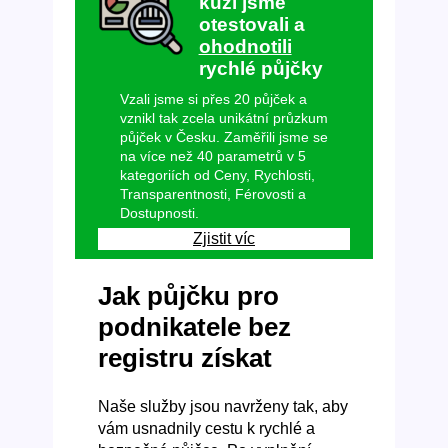
kůži jsme
otestovali a
ohodnotili
rychlé půjčky
Vzali jsme si přes 20 půjček a
vznikl tak zcela unikátní průzkum
půjček v Česku. Zaměřili jsme se
na více než 40 parametrů v 5
kategoriích od Ceny, Rychlosti,
Transparentnosti, Férovosti a
Dostupnosti.
Zjistit víc
Jak půjčku pro
podnikatele bez
registru získat
Naše služby jsou navrženy tak, aby
vám usnadnily cestu k rychlé a