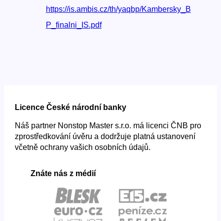
https://is.ambis.cz/th/yaqbp/Kambersky_B
P_finalni_IS.pdf
Licence České národní banky
Náš partner Nonstop Master s.r.o. má licenci ČNB pro
zprostředkování úvěru a dodržuje platná ustanovení
včetně ochrany vašich osobních údajů.
Znáte nás z médií