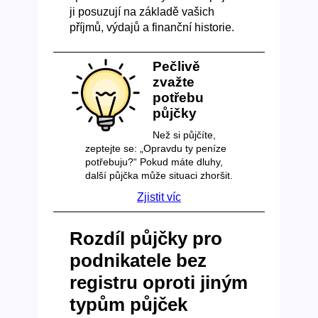
ji posuzují na základě vašich
příjmů, výdajů a finanční historie.
Pečlivě
zvažte
potřebu
půjčky
Než si půjčíte,
zeptejte se: „Opravdu ty peníze
potřebuju?“ Pokud máte dluhy,
další půjčka může situaci zhoršit.
Zjistit víc
Rozdíl půjčky pro
podnikatele bez
registru oproti jiným
typům půjček