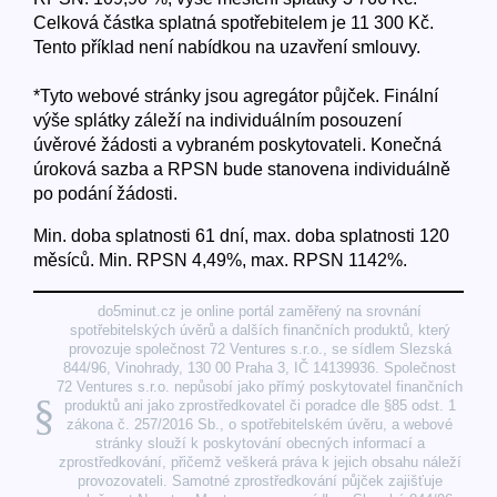
Celková částka splatná spotřebitelem je 11 300 Kč.
Tento příklad není nabídkou na uzavření smlouvy.
*Tyto webové stránky jsou agregátor půjček. Finální
výše splátky záleží na individuálním posouzení
úvěrové žádosti a vybraném poskytovateli. Konečná
úroková sazba a RPSN bude stanovena individuálně
po podání žádosti.
Min. doba splatnosti 61 dní, max. doba splatnosti 120
měsíců. Min. RPSN 4,49%, max. RPSN 1142%.
do5minut.cz je online portál zaměřený na srovnání
spotřebitelských úvěrů a dalších finančních produktů, který
provozuje společnost 72 Ventures s.r.o., se sídlem Slezská
844/96, Vinohrady, 130 00 Praha 3, IČ 14139936. Společnost
72 Ventures s.r.o. nepůsobí jako přímý poskytovatel finančních
§
produktů ani jako zprostředkovatel či poradce dle §85 odst. 1
zákona č. 257/2016 Sb., o spotřebitelském úvěru, a webové
stránky slouží k poskytování obecných informací a
zprostředkování, přičemž veškerá práva k jejich obsahu náleží
provozovateli. Samotné zprostředkování půjček zajišťuje