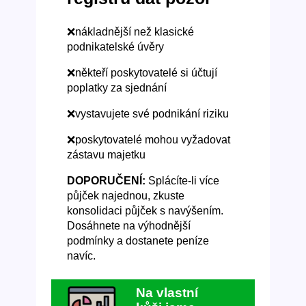
❌nákladnější než klasické
podnikatelské úvěry
❌někteří poskytovatelé si účtují
poplatky za sjednání
❌vystavujete své podnikání riziku
❌poskytovatelé mohou vyžadovat
zástavu majetku
DOPORUČENÍ:
Splácíte-li více
půjček najednou, zkuste
konsolidaci půjček s navýšením.
Dosáhnete na výhodnější
podmínky a dostanete peníze
navíc.
Na vlastní