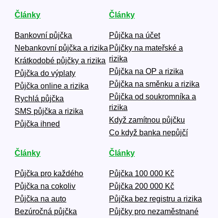
Články
Články
Bankovní půjčka
Půjčka na účet
Nebankovní půjčka a rizika
Půjčky na mateřské a
rizika
Krátkodobé půjčky a rizika
Půjčka na OP a rizika
Půjčka do výplaty
Půjčka na směnku a rizika
Půjčka online a rizika
Půjčka od soukromníka a
Rychlá půjčka
rizika
SMS půjčka a rizika
Když zamítnou půjčku
Půjčka ihned
Co když banka nepůjčí
Články
Články
Půjčka pro každého
Půjčka 100 000 Kč
Půjčka na cokoliv
Půjčka 200 000 Kč
Půjčka na auto
Půjčka bez registru a rizika
Bezúročná půjčka
Půjčky pro nezaměstnané