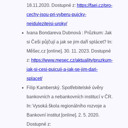
18.11.2020. Dostupné z:
https://faei.cz/pro-
cechy-jsou-pri-vyberu-pujcky-
nejdulezitejsi-uroky/
Ivana Bondareva Dubnová : Průzkum: Jak
si Češi půjčují a jak se jim daří splácet? In:
Měšec.cz [online]. 30. 11. 2023. Dostupné
z:
https://www.mesec.cz/aktuality/pruzkum-
jak-si-cesi-pujcuji-a-jak-se-jim-dari-
splacet/
Filip Kamberský. Spotřebitelské úvěry
bankovních a nebankovních institucí v ČR.
In: Vysoká škola regionálního rozvoje a
Bankovní institut [online]. 2. 5. 2020.
Dostupné z: