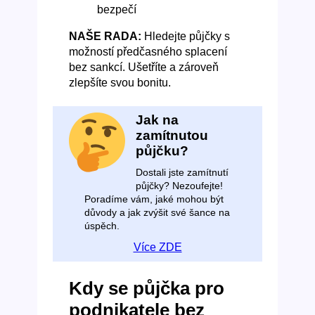
bezpečí
NAŠE RADA:
Hledejte půjčky s
možností předčasného splacení
bez sankcí. Ušetříte a zároveň
zlepšíte svou bonitu.
Jak na
zamítnutou
půjčku?
Dostali jste zamítnutí
půjčky? Nezoufejte!
Poradíme vám, jaké mohou být
důvody a jak zvýšit své šance na
úspěch.
Více ZDE
Kdy se půjčka pro
podnikatele bez