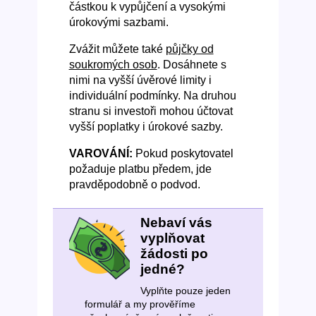
částkou k vypůjčení a vysokými
úrokovými sazbami.
Zvážit můžete také
půjčky od
soukromých osob
. Dosáhnete s
nimi na vyšší úvěrové limity i
individuální podmínky. Na druhou
stranu si investoři mohou účtovat
vyšší poplatky i úrokové sazby.
VAROVÁNÍ:
Pokud poskytovatel
požaduje platbu předem, jde
pravděpodobně o podvod.
Nebaví vás
vyplňovat
žádosti po
jedné?
Vyplňte pouze jeden
formulář a my prověříme