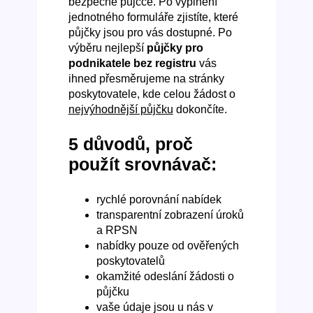
bezpečné půjčce. Po vyplnění
jednotného formuláře zjistíte, které
půjčky jsou pro vás dostupné. Po
výběru nejlepší
půjčky pro
podnikatele bez registru
vás
ihned přesměrujeme na stránky
poskytovatele, kde celou žádost o
nejvýhodnější půjčku
dokončíte.
5 důvodů, proč
použít srovnávač:
rychlé porovnání nabídek
transparentní zobrazení úroků
a RPSN
nabídky pouze od ověřených
poskytovatelů
okamžité odeslání žádosti o
půjčku
vaše údaje jsou u nás v