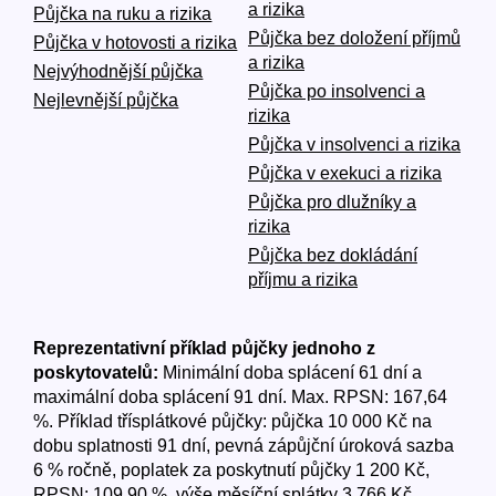
a rizika
Půjčka na ruku a rizika
Půjčka bez doložení příjmů
Půjčka v hotovosti a rizika
a rizika
Nejvýhodnější půjčka
Půjčka po insolvenci a
Nejlevnější půjčka
rizika
Půjčka v insolvenci a rizika
Půjčka v exekuci a rizika
Půjčka pro dlužníky a
rizika
Půjčka bez dokládání
příjmu a rizika
Reprezentativní příklad půjčky jednoho z
poskytovatelů:
Minimální doba splácení 61 dní a
maximální doba splácení 91 dní. Max. RPSN: 167,64
%. Příklad třísplátkové půjčky: půjčka 10 000 Kč na
dobu splatnosti 91 dní, pevná zápůjční úroková sazba
6 % ročně, poplatek za poskytnutí půjčky 1 200 Kč,
RPSN: 109,90 %, výše měsíční splátky 3 766 Kč.