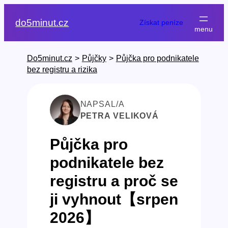
Přeskočit
na
do5minut.cz
Získat peníze
obsah
Do5minut.cz
>
Půjčky
>
Půjčka pro podnikatele
bez registru a rizika
NAPSAL/A
PETRA VELIKOVÁ
Půjčka pro
podnikatele bez
registru a proč se
ji vyhnout【srpen
2026】