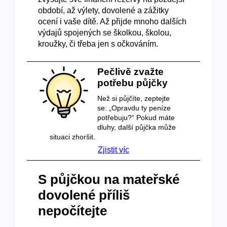
období, až výlety, dovolené a zážitky
ocení i vaše dítě. Až přijde mnoho dalších
výdajů spojených se školkou, školou,
kroužky, či třeba jen s očkováním.
Pečlivě zvažte
potřebu půjčky
Než si půjčíte, zeptejte
se: „Opravdu ty peníze
potřebuju?“ Pokud máte
dluhy, další půjčka může
situaci zhoršit.
Zjistit víc
S půjčkou na mateřské
dovolené příliš
nepočítejte