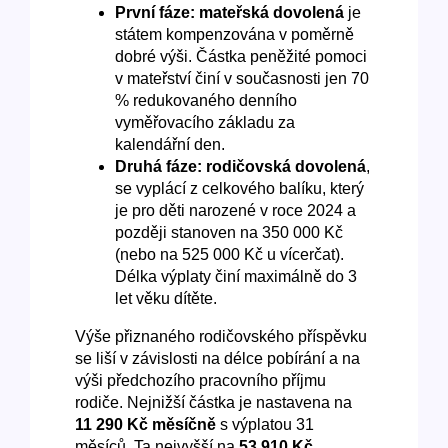
První fáze: mateřská dovolená
je
státem kompenzována v poměrně
dobré výši. Částka peněžité pomoci
v mateřství činí v současnosti jen 70
% redukovaného denního
vyměřovacího základu za
kalendářní den.
Druhá fáze: rodičovská dovolená
,
se vyplácí z celkového balíku, který
je pro děti narozené v roce 2024 a
později stanoven na 350 000 Kč
(nebo na 525 000 Kč u vícerčat).
Délka výplaty činí maximálně do 3
let věku dítěte.
Výše přiznaného rodičovského příspěvku
se liší v závislosti na délce pobírání a na
výši předchozího pracovního příjmu
rodiče. Nejnižší částka je nastavena na
11 290 Kč měsíčně
s výplatou 31
měsíců. Ta nejvyšší na
53 910 Kč