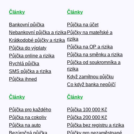
Články
Články
Bankovní půjčka
Půjčka na účet
Nebankovní půjčka a rizika
Půjčky na mateřské a
rizika
Krátkodobé půjčky a rizika
Půjčka na OP a rizika
Půjčka do výplaty
Půjčka na směnku a rizika
Půjčka online a rizika
Půjčka od soukromníka a
Rychlá půjčka
rizika
SMS půjčka a rizika
Když zamítnou půjčku
Půjčka ihned
Co když banka nepůjčí
Články
Články
Půjčka pro každého
Půjčka 100 000 Kč
Půjčka na cokoliv
Půjčka 200 000 Kč
Půjčka na auto
Půjčka bez registru a rizika
Bezúročná půjčka
Půjčky pro nezaměstnané