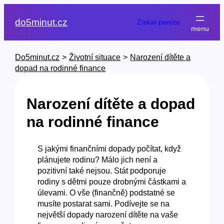
Přeskočit
na
do5minut.cz
Získat peníze
obsah
Do5minut.cz
>
Životní situace
>
Narození dítěte a
dopad na rodinné finance
Narození dítěte a dopad
na rodinné finance
S jakými finančními dopady počítat, když
plánujete rodinu? Málo jich není a
pozitivní také nejsou. Stát podporuje
rodiny s dětmi pouze drobnými částkami a
úlevami. O vše (finančně) podstatné se
musíte postarat sami. Podívejte se na
největší dopady narození dítěte na vaše