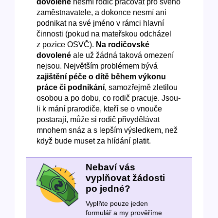
dovolené
nesmí rodič pracovat pro svého
zaměstnavatele, a dokonce nesmí ani
podnikat na své jméno v rámci hlavní
činnosti (pokud na mateřskou odcházel
z pozice OSVČ).
Na rodičovské
dovolené
ale už žádná taková omezení
nejsou. Největším problémem bývá
zajištění péče o dítě během výkonu
práce či podnikání
, samozřejmě zletilou
osobou a po dobu, co rodič pracuje. Jsou-
li k mání prarodiče, kteří se o vnouče
postarají, může si rodič přivydělávat
mnohem snáz a s lepším výsledkem, než
když bude muset za hlídání platit.
Nebaví vás
vyplňovat žádosti
po jedné?
Vyplňte pouze jeden
formulář a my prověříme