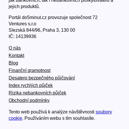
jak bankovních, tak i nebankovních poskytovatelů a
jejich produktů.
Portál do5minut.cz provozuje společnost 72
Ventures s.r.o
Slezská 844/96, Praha 3, 130 00
IČ: 14139936
O nás
Kontakt
Blog
Finanční gramotnost
Desatero bezpečného půjčování
Index rychlých půjček
Rizika nebankovních půjček
Obchodní podmínky
Tento web používá k analýze návštěvnosti
soubory
cookie
. Používáním webu s tím souhlasíte.