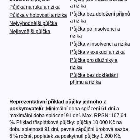
a rizika
Půjčka na ruku a rizika
Půjčka bez doložení příjmů
Půjčka v hotovosti a rizika
a rizika
Nejvýhodnější půjčka
Půjčka po insolvenci a
Nejlevnější půjčka
rizika
Půjčka v insolvenci a rizika
Půjčka v exekuci a rizika
Půjčka pro dlužníky a
rizika
Půjčka bez dokládání
příjmu a rizika
Reprezentativní příklad půjčky jednoho z
poskytovatelů:
Minimální doba splácení 61 dní a
maximální doba splácení 91 dní. Max. RPSN: 167,64
%. Příklad třísplátkové půjčky: půjčka 10 000 Kč na
dobu splatnosti 91 dní, pevná zápůjční úroková sazba
6 % ročně, poplatek za poskytnutí půjčky 1 200 Kč,