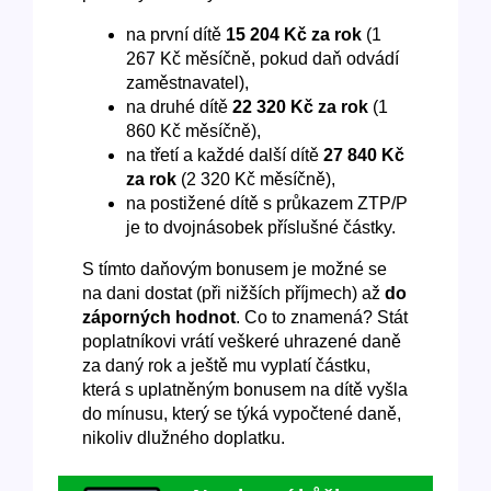
na první dítě
15 204 Kč za rok
(1
267 Kč měsíčně, pokud daň odvádí
zaměstnavatel),
na druhé dítě
22 320 Kč za rok
(1
860 Kč měsíčně),
na třetí a každé další dítě
27 840 Kč
za rok
(2 320 Kč měsíčně),
na postižené dítě s průkazem ZTP/P
je to dvojnásobek příslušné částky.
S tímto daňovým bonusem je možné se
na dani dostat (při nižších příjmech) až
do
záporných hodnot
. Co to znamená? Stát
poplatníkovi vrátí veškeré uhrazené daně
za daný rok a ještě mu vyplatí částku,
která s uplatněným bonusem na dítě vyšla
do mínusu, který se týká vypočtené daně,
nikoliv dlužného doplatku.