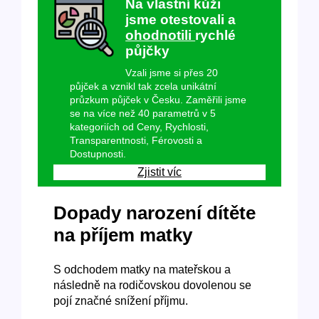
Na vlastní kůži
jsme otestovali a
ohodnotili
rychlé
půjčky
Vzali jsme si přes 20
půjček a vznikl tak zcela unikátní
průzkum půjček v Česku. Zaměřili jsme
se na více než 40 parametrů v 5
kategoriích od Ceny, Rychlosti,
Transparentnosti, Férovosti a
Dostupnosti.
Zjistit víc
Dopady narození dítěte
na příjem matky
S odchodem matky na mateřskou a
následně na rodičovskou dovolenou se
pojí značné snížení příjmu.