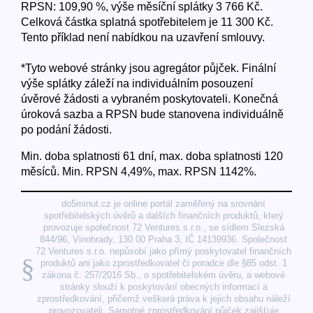
RPSN: 109,90 %, výše měsíční splátky 3 766 Kč.
Celková částka splatná spotřebitelem je 11 300 Kč.
Tento příklad není nabídkou na uzavření smlouvy.
*Tyto webové stránky jsou agregátor půjček. Finální
výše splátky záleží na individuálním posouzení
úvěrové žádosti a vybraném poskytovateli. Konečná
úroková sazba a RPSN bude stanovena individuálně
po podání žádosti.
Min. doba splatnosti 61 dní, max. doba splatnosti 120
měsíců. Min. RPSN 4,49%, max. RPSN 1142%.
do5minut.cz je online portál zaměřený na srovnání
spotřebitelských úvěrů a dalších finančních produktů, který
provozuje společnost 72 Ventures s.r.o., se sídlem Slezská
844/96, Vinohrady, 130 00 Praha 3, IČ 14139936. Společnost
72 Ventures s.r.o. nepůsobí jako přímý poskytovatel finančních
§
produktů ani jako zprostředkovatel či poradce dle §85 odst. 1
zákona č. 257/2016 Sb., o spotřebitelském úvěru, a webové
stránky slouží k poskytování obecných informací a
zprostředkování, přičemž veškerá práva k jejich obsahu náleží
provozovateli. Samotné zprostředkování půjček zajišťuje