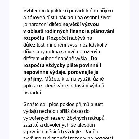
Vzhledem k poklesu pravidelného příjmu
a zároveň růstu nákladů na osobní život,
je narození dítěte
největší výzvou
v oblasti rodinných financí a plánování
rozpočtu
. Rozpočet nabývá na
důležitosti mnohem vyšší než kdykoliv
dříve, aby rodina s nově narozeným
dítětem vůbec finančně vyšla.
Do
rozpočtu vždycky pište povinné i
nepovinné výdaje, porovnejte je
s příjmy
. Můžete k tomu využít různé
aplikace, které vám sledování výdajů
usnadní.
Snažte se i přes pokles příjmů a růst
výdajů nechodit příliš často do
vytvořených rezerv. Zbytných nákupů,
zážitků a dovolených se alespoň
v prvních měsících vzdejte. Raději
zvyšujte své finanční rezervy na pozdější