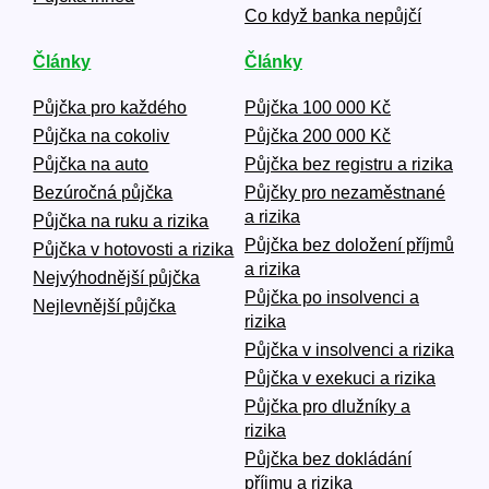
Co když banka nepůjčí
Články
Články
Půjčka pro každého
Půjčka 100 000 Kč
Půjčka na cokoliv
Půjčka 200 000 Kč
Půjčka na auto
Půjčka bez registru a rizika
Bezúročná půjčka
Půjčky pro nezaměstnané
a rizika
Půjčka na ruku a rizika
Půjčka bez doložení příjmů
Půjčka v hotovosti a rizika
a rizika
Nejvýhodnější půjčka
Půjčka po insolvenci a
Nejlevnější půjčka
rizika
Půjčka v insolvenci a rizika
Půjčka v exekuci a rizika
Půjčka pro dlužníky a
rizika
Půjčka bez dokládání
příjmu a rizika