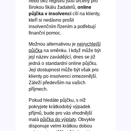
nebo bez registru jsou určeny pro
širokou škálu žadatelů,
online
půjčka v insolvenci
cílí na klienty,
kteří si nedávno prošli
insolvenčním řízením a potřebují
finanční pomoc.
Možnou alternativou je
nejrychlejší
půjčka
na směnku. I když může být
její název zavádějící, dnes se již
jedná o standardní online půjčku.
Její dostupnost může být však pro
klienty po insolvenci omezenější.
Záleží především na vašich
příjmech.
Pokud hledáte půjčku, s níž
pokryjete krátkodobý výpadek
příjmů, bude pro vás vhodnější
malá
půjčka do výplaty
. Obvykle
disponuje velmi krátkou dobou