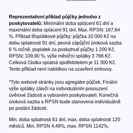
Reprezentativní příklad půjčky jednoho z
poskytovatelů:
Minimální doba splácení 61 dní a
maximální doba splácení 91 dní. Max. RPSN: 167,64
%. Příklad třísplátkové půjčky: půjčka 10 000 Kč na
dobu splatnosti 91 dní, pevná zápůjční úroková sazba
6 % ročně, poplatek za poskytnutí půjčky 1 200 Kč,
RPSN: 109,90 %, výše měsíční splátky 3 766 Kč.
Celková částka splatná spotřebitelem je 11 300 Kč.
Tento příklad není nabídkou na uzavření smlouvy.
*Tyto webové stránky jsou agregátor půjček. Finální
výše splátky záleží na individuálním posouzení
úvěrové žádosti a vybraném poskytovateli. Konečná
úroková sazba a RPSN bude stanovena individuálně
po podání žádosti.
Min. doba splatnosti 61 dní, max. doba splatnosti 120
měsíců. Min. RPSN 4,49%, max. RPSN 1142%.