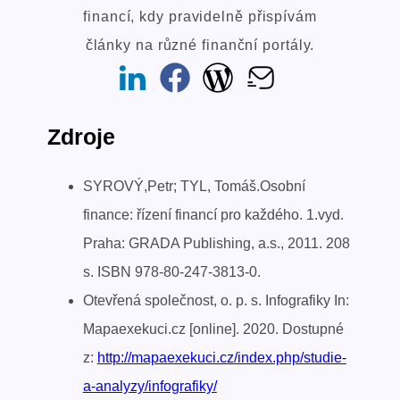
financí, kdy pravidelně přispívám
články na různé finanční portály.
Zdroje
SYROVÝ,Petr; TYL, Tomáš.Osobní
finance: řízení financí pro každého. 1.vyd.
Praha: GRADA Publishing, a.s., 2011. 208
s. ISBN 978-80-247-3813-0.
Otevřená společnost, o. p. s. Infografiky In:
Mapaexekuci.cz [online]. 2020. Dostupné
z:
http://mapaexekuci.cz/index.php/studie-
a-analyzy/infografiky/