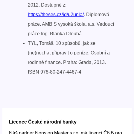
2012. Dostupné z:
https://theses.cz/id/u2unla/
. Diplomová
práce. AMBIS vysoká škola, a.s. Vedoucí
práce Ing. Blanka Dlouhá.
TYL, Tomáš. 10 způsobů, jak se
(ne)nechat připravit o peníze. Osobní a
rodinné finance. Praha: Grada, 2013.
ISBN 978-80-247-4467-4.
Licence České národní banky
Náš partner Nonstop Master s.r.o. má licenci ČNB pro