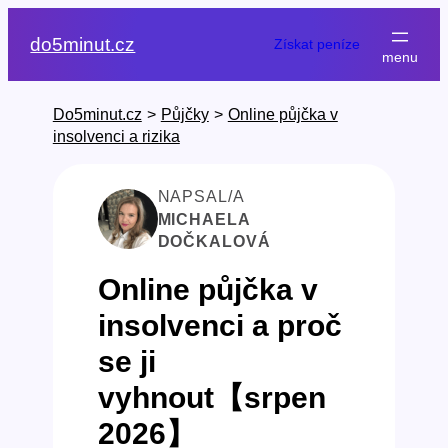
Přeskočit
na
do5minut.cz
Získat peníze
obsah
Do5minut.cz
>
Půjčky
>
Online půjčka v
insolvenci a rizika
NAPSAL/A
MICHAELA
DOČKALOVÁ
Online půjčka v
insolvenci a proč
se ji
vyhnout【srpen
2026】