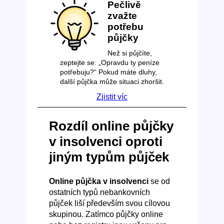
Pečlivě
zvažte
potřebu
půjčky
Než si půjčíte,
zeptejte se: „Opravdu ty peníze
potřebuju?“ Pokud máte dluhy,
další půjčka může situaci zhoršit.
Zjistit víc
Rozdíl online půjčky
v insolvenci oproti
jiným typům půjček
Online půjčka v insolvenci
se od
ostatních typů nebankovních
půjček liší především svou cílovou
skupinou. Zatímco půjčky online