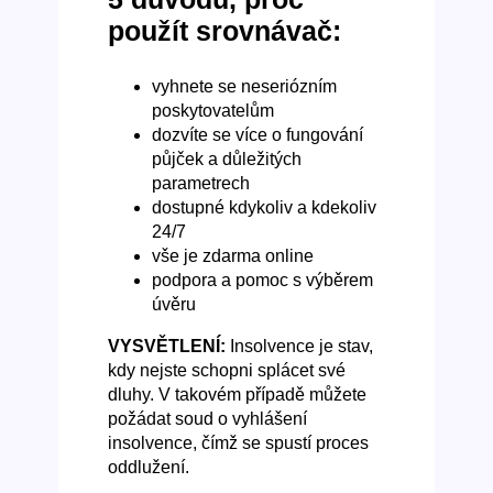
použít srovnávač:
vyhnete se neseriózním
poskytovatelům
dozvíte se více o fungování
půjček a důležitých
parametrech
dostupné kdykoliv a kdekoliv
24/7
vše je zdarma online
podpora a pomoc s výběrem
úvěru
VYSVĚTLENÍ:
Insolvence je stav,
kdy nejste schopni splácet své
dluhy. V takovém případě můžete
požádat soud o vyhlášení
insolvence, čímž se spustí proces
oddlužení.