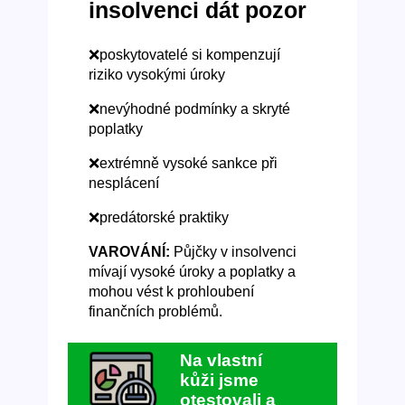
insolvenci dát pozor
❌poskytovatelé si kompenzují
riziko vysokými úroky
❌nevýhodné podmínky a skryté
poplatky
❌extrémně vysoké sankce při
nesplácení
❌predátorské praktiky
VAROVÁNÍ:
Půjčky v insolvenci
mívají vysoké úroky a poplatky a
mohou vést k prohloubení
finančních problémů.
Na vlastní
kůži jsme
otestovali a