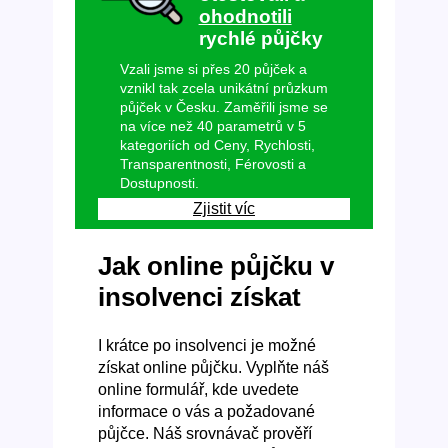
ohodnotili
rychlé půjčky
Vzali jsme si přes 20 půjček a
vznikl tak zcela unikátní průzkum
půjček v Česku. Zaměřili jsme se
na více než 40 parametrů v 5
kategoriích od Ceny, Rychlosti,
Transparentnosti, Férovosti a
Dostupnosti.
Zjistit víc
Jak online půjčku v
insolvenci získat
I krátce po insolvenci je možné
získat online půjčku. Vyplňte náš
online formulář, kde uvedete
informace o vás a požadované
půjčce. Náš srovnávač prověří