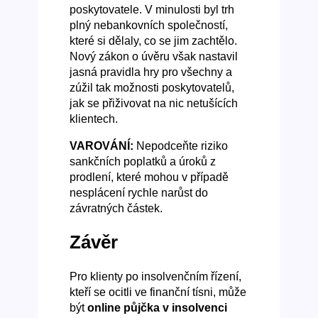
poskytovatele. V minulosti byl trh
plný nebankovních společností,
které si dělaly, co se jim zachtělo.
Nový zákon o úvěru však nastavil
jasná pravidla hry pro všechny a
zúžil tak možnosti poskytovatelů,
jak se přiživovat na nic netušících
klientech.
VAROVÁNÍ:
Nepodceňte riziko
sankčních poplatků a úroků z
prodlení, které mohou v případě
nesplácení rychle narůst do
závratných částek.
Závěr
Pro klienty po insolvenčním řízení,
kteří se ocitli ve finanční tísni, může
být
online půjčka v insolvenci