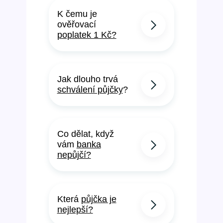
K čemu je
ověřovací
poplatek 1 Kč?
Jak dlouho trvá
schválení půjčky
?
Co dělat, když
vám
banka
nepůjčí?
Která
půjčka je
nejlepší?