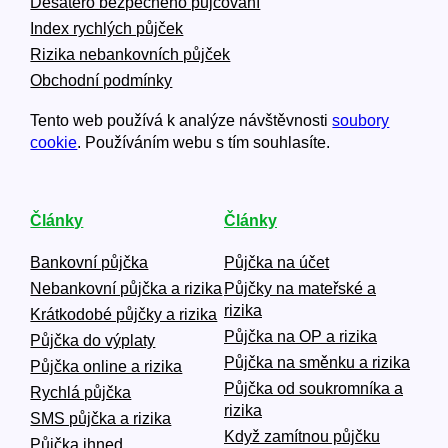
Desatero bezpečného půjčování
Index rychlých půjček
Rizika nebankovních půjček
Obchodní podmínky
Tento web používá k analýze návštěvnosti
soubory
cookie
. Používáním webu s tím souhlasíte.
Články
Články
Bankovní půjčka
Půjčka na účet
Nebankovní půjčka a rizika
Půjčky na mateřské a
rizika
Krátkodobé půjčky a rizika
Půjčka na OP a rizika
Půjčka do výplaty
Půjčka na směnku a rizika
Půjčka online a rizika
Půjčka od soukromníka a
Rychlá půjčka
rizika
SMS půjčka a rizika
Když zamítnou půjčku
Půjčka ihned