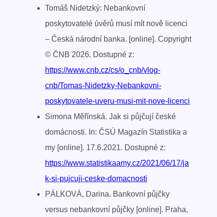
Tomáš Nidetzký: Nebankovní
poskytovatelé úvěrů musí mít nově licenci
– Česká národní banka. [online]. Copyright
© ČNB 2026. Dostupné z:
https://www.cnb.cz/cs/o_cnb/vlog-
cnb/Tomas-Nidetzky-Nebankovni-
poskytovatele-uveru-musi-mit-nove-licenci
Simona Měřínská. Jak si půjčují české
domácnosti. In: ČSÚ Magazín Statistika a
my [online]. 17.6.2021. Dostupné z:
https://www.statistikaamy.cz/2021/06/17/ja
k-si-pujcuji-ceske-domacnosti
PÁLKOVÁ, Darina. Bankovní půjčky
versus nebankovní půjčky [online]. Praha,