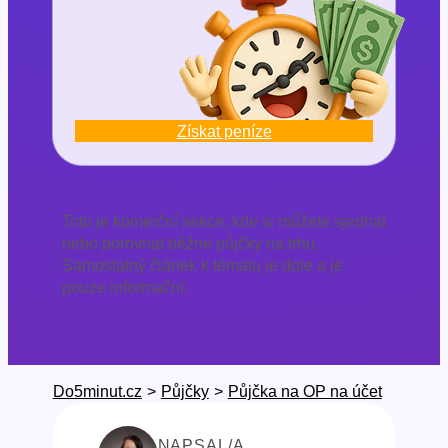
Získat peníze
Toto je komerční sekce, kde si můžete sjednat
nebo porovnat běžné půjčky na trhu.
Samostatný článek k tématu je dole a je
pouze informační.
Do5minut.cz
>
Půjčky
>
Půjčka na OP na účet
NAPSAL/A