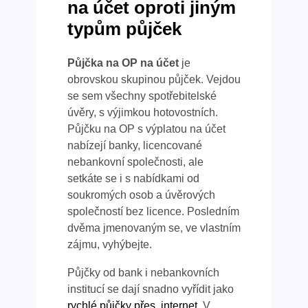
na účet oproti jiným
typům půjček
Půjčka na OP na účet
je
obrovskou skupinou půjček. Vejdou
se sem všechny spotřebitelské
úvěry, s výjimkou hotovostních.
Půjčku na OP s výplatou na účet
nabízejí banky, licencované
nebankovní společnosti, ale
setkáte se i s nabídkami od
soukromých osob a úvěrových
společností bez licence. Posledním
dvěma jmenovaným se, ve vlastním
zájmu, vyhýbejte.
Půjčky od bank i nebankovních
institucí se dají snadno vyřídit jako
rychlé půjčky přes internet
. V