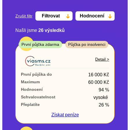
Filtrovat
Hodnocení
Zrušit filtr
Našli jsme
26
výsledků
Cena
TOP
První půjčka zdarma
Půjčka po insolvenci
Od
Do
Detail >
První půjčka zdarma
První půjčka do
16 000 Kč
–
Maximum
60 000 Kč
Hodnocení
94 %
ano
Schvalovatelnost
vysoké
ne
Přeplatíte
26 %
Ve zkušebce
Získat
peníze
ano