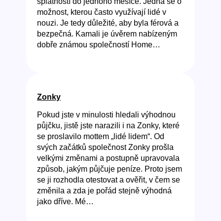
splatností do jednoho měsíce. Jedná se o
možnost, kterou často využívají lidé v
nouzi. Je tedy důležité, aby byla férová a
bezpečná. Kamali je úvěrem nabízeným
dobře známou společností Home…
Zonky
Pokud jste v minulosti hledali výhodnou
půjčku, jistě jste narazili i na Zonky, které
se proslavilo mottem „lidé lidem“. Od
svých začátků společnost Zonky prošla
velkými změnami a postupně upravovala
způsob, jakým půjčuje peníze. Proto jsem
se ji rozhodla otestovat a ověřit, v čem se
změnila a zda je pořád stejně výhodná
jako dříve. Mé…