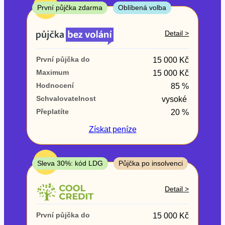
ne
TOP
První půjčka zdarma
Oblíbená volba
V exekuci
Detail >
ano
První půjčka do
15 000 Kč
ne
Maximum
15 000 Kč
Hodnocení
85 %
Po insolvenci
Schvalovatelnost
vysoké
ano
Přeplatíte
20 %
ne
Získat
peníze
V hotovosti
ano
TOP
Sleva 30%: kód LDG
Půjčka po insolvenci
ne
Detail >
První půjčka do
15 000 Kč