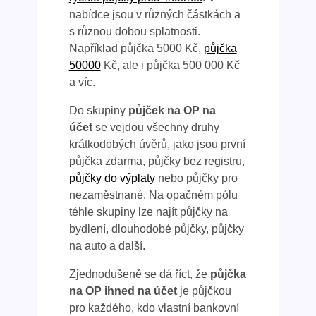
nabídce jsou v různých částkách a
s různou dobou splatnosti.
Například půjčka 5000 Kč,
půjčka
50000
Kč, ale i půjčka 500 000 Kč
a víc.
Do skupiny
půjček na OP na
účet
se vejdou všechny druhy
krátkodobých úvěrů, jako jsou první
půjčka zdarma, půjčky bez registru,
půjčky do výplaty
nebo půjčky pro
nezaměstnané. Na opačném pólu
téhle skupiny lze najít půjčky na
bydlení, dlouhodobé půjčky, půjčky
na auto a další.
Zjednodušeně se dá říct, že
půjčka
na OP ihned na účet
je půjčkou
pro každého, kdo vlastní bankovní