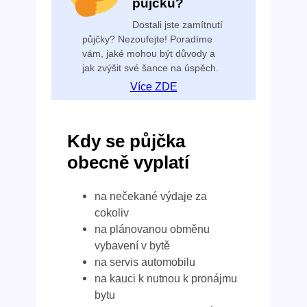
půjčku?
Dostali jste zamítnutí
půjčky? Nezoufejte! Poradíme
vám, jaké mohou být důvody a
jak zvýšit své šance na úspěch.
Více ZDE
Kdy se půjčka
obecně vyplatí
na nečekané výdaje za
cokoliv
na plánovanou obměnu
vybavení v bytě
na servis automobilu
na kauci k nutnou k pronájmu
bytu