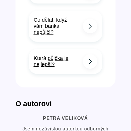
Co dělat, když
vám
banka
nepůjčí?
Která
půjčka je
nejlepší?
O autorovi
PETRA VELIKOVÁ
Jsem nezávislou autorkou odborných