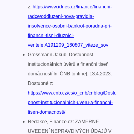
z:
https://www.idnes.cz/finance/financni-
radce/oddluzeni-nova-pravidla-
insolvence-osobni-bankrot-poradna-pri-
financni-tisni-dluznici-
veritele.A191209_160807_viteze_sov
Grossmann Jakub. Dostupnost
institucionálních úvěrů a finanční tíseň
domácností In: ČNB [online]. 13.4.2023.
Dostupné z:
https://www.cnb.cz/cs/o_cnb/cnblog/Dostu
pnost-institucionalnich-uveru-a-financni-
tisen-domacnosti/
Redakce, Finance.cz: ZÁMĚRNÉ
UVEDENÍ NEPRAVDIVÝCH ÚDAJŮ V