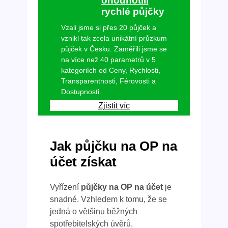
ohodnotili
rychlé půjčky
Vzali jsme si přes 20 půjček a
vznikl tak zcela unikátní průzkum
půjček v Česku. Zaměřili jsme se
na více než 40 parametrů v 5
kategoriích od Ceny, Rychlosti,
Transparentnosti, Férovosti a
Dostupnosti.
Zjistit víc
Jak půjčku na OP na
účet získat
Vyřízení
půjčky na OP na účet
je
snadné. Vzhledem k tomu, že se
jedná o většinu běžných
spotřebitelských úvěrů,