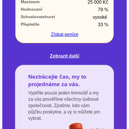
Maximum
25 000 Kč
Hodnocení
79 %
Schvalovatelnost
vysoké
Přeplatíte
33 %
Získat
peníze
Zobrazit další
Neztrácejte čas, my to
projednáme za vás.
Vyplňte pouze jeden formulář a my
za vás prověříme všechny úvěrové
společnosti. Zjistíme, kdo vám
půjčku poskytne, a vy si můžete jen
vybrat.