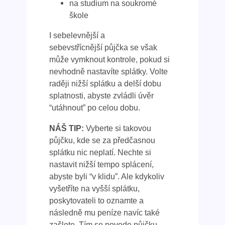
na studium na soukromé
škole
I sebelevnější a
sebevstřícnější půjčka se však
může vymknout kontrole, pokud si
nevhodně nastavíte splátky. Volte
raději nižší splátku a delší dobu
splatnosti, abyste zvládli úvěr
“utáhnout” po celou dobu.
NÁŠ TIP:
Vyberte si takovou
půjčku, kde se za předčasnou
splátku nic neplatí. Nechte si
nastavit nižší tempo splácení,
abyste byli “v klidu”. Ale kdykoliv
vyšetříte na vyšší splátku,
poskytovateli to oznamte a
následně mu peníze navíc také
zašlete. Tím se povede půjčku