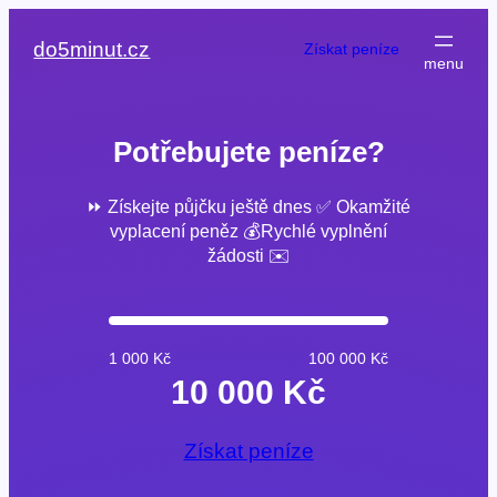
Přeskočit
na
do5minut.cz
Získat peníze
obsah
Potřebujete peníze?
⏩ Získejte půjčku ještě dnes ✅ Okamžité
vyplacení peněz 💰Rychlé vyplnění
žádosti ✉️
1 000 Kč
100 000 Kč
10 000 Kč
Získat peníze