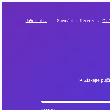
Přeskočit
na
obsah
do5minut.cz
Srovnání
Recenze
O n
⏩ Získejte půjč
1 000 Kč