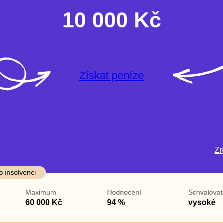
10 000 Kč
Získat peníze
Zru
darma
Ve zkušebce
V exekuci
o insolvenci
ano
ano
Maximum
Hodnocení
Schvalovat
ne
ne
60 000 Kč
94 %
vysoké