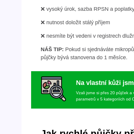
❌ vysoký úrok, sazba RPSN a poplatk
❌ nutnost doložit stálý příjem
❌ nesmíte být vedeni v registrech dluž
NÁŠ TIP:
Pokud si sjednáváte mikropůj
půjčky bývá stanovena do 1 měsíce.
Na vlastní kůži jsm
Vzali jsme si přes 20 půjček a
parametrů v 5 kategoriích od C
Jak rychlé půjčky př