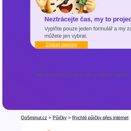
Neztrácejte čas, my to proj
Vyplňte pouze jeden formulář a my za
můžete jen vybrat.
Získat peníze
Toto je komerční sekce, kde si můžete sjednat
Do5minut.cz
>
Půjčky
>
Rychlé půjčky přes internet