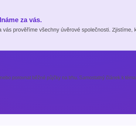
ednáme za vás.
 vás prověříme všechny úvěrové společnosti. Zjistíme, 
 nebo porovnat běžné půjčky na trhu. Samostatný článek k témat