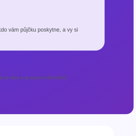
kdo vám půjčku poskytne, a vy si
u je dole a je pouze informační.