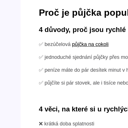
Proč je půjčka popu
4 důvody, proč jsou rychlé
✅ bezúčelová
půjčka na cokoli
✅ jednoduché sjednání půjčky přes mob
✅ peníze máte do pár desítek minut v 
✅ půjčíte si pár stovek, ale i tisíce neb
4 věci, na které si u rychlý
❌ krátká doba splatnosti