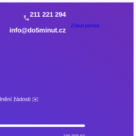
211 221 294
Získat peníze
info@do5minut.cz
lnění žádosti ✉️
100 000 Kč