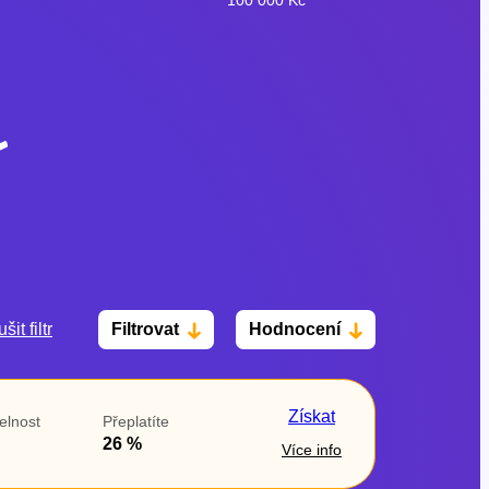
šit filtr
Filtrovat
Hodnocení
Po insolvenci
V hotovosti
ano
ano
Získat
elnost
Přeplatíte
ne
ne
26 %
Více info