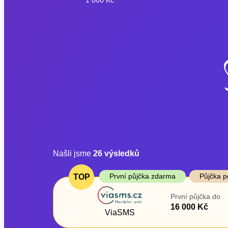
Našli jsme
26
výsledků
Cena
První půjčka z
První půjčka zdarma
Půjčka p
TOP
Od
–
První půjčka do
ano
16 000 Kč
Do
ViaSMS
ne