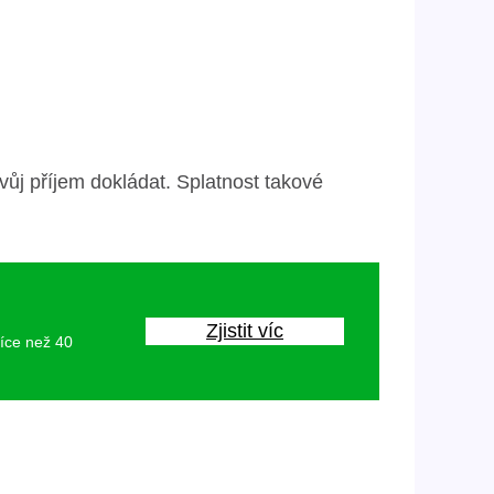
vůj příjem dokládat. Splatnost takové
Zjistit víc
více než 40