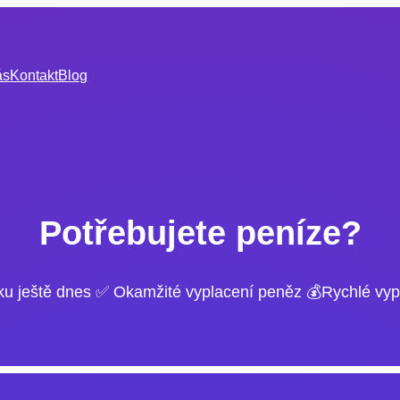
ás
Kontakt
Blog
Potřebujete peníze?
ku ještě dnes ✅ Okamžité vyplacení peněz 💰Rychlé vyp