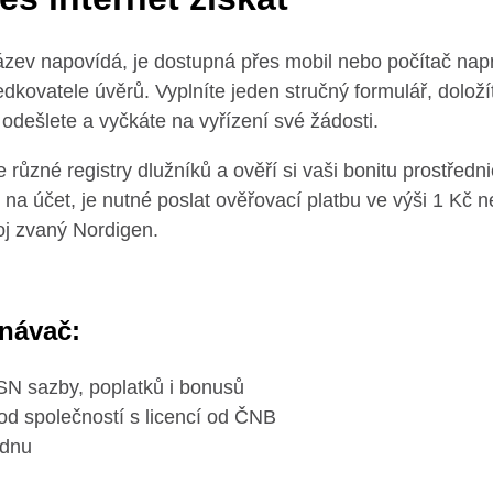
 název napovídá, je dostupná přes mobil nebo počítač napr
dkovatele úvěrů. Vyplníte jeden stručný formulář, doložít
odešlete a vyčkáte na vyřízení své žádosti.
 různé registry dlužníků a ověří si vaši bonitu prostředn
na účet, je nutné poslat ověřovací platbu ve výši 1 Kč n
roj zvaný Nordigen.
vnávač:
SN sazby, poplatků i bonusů
 od společností s licencí od ČNB
ýdnu