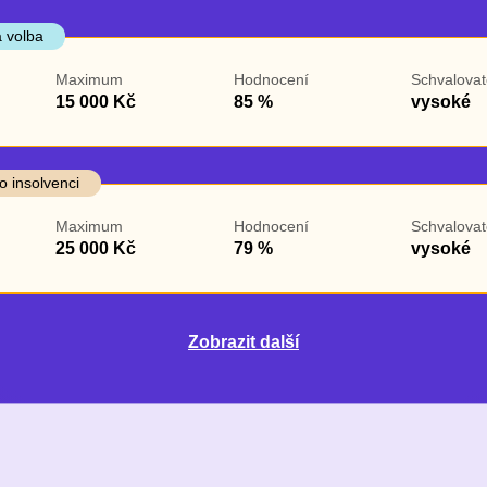
 volba
Maximum
Hodnocení
Schvalovat
15 000 Kč
85 %
vysoké
o insolvenci
Maximum
Hodnocení
Schvalovat
25 000 Kč
79 %
vysoké
Zobrazit další