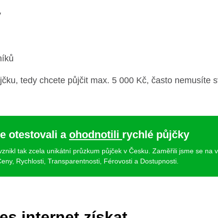
y
níků
čku, tedy chcete půjčit max. 5 000 Kč, často nemusíte s
e otestovali a
ohodnotili
rychlé půjčky
 vznikl tak zcela unikátní průzkum půjček v Česku. Zaměřili jsme se na 
eny, Rychlosti, Transparentnosti, Férovosti a Dostupnosti.
es internet získat