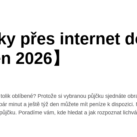
y přes internet d
en 2026】
tolik oblíbené? Protože si vybranou půjčku sjednáte ob
a pár minut a ještě týž den můžete mít peníze k dispozic
ůjčku. Poradíme vám, kde hledat a jak rozpoznat lichváře