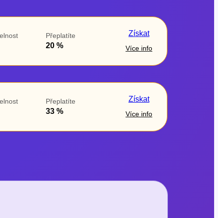
Získat
elnost
Přeplatíte
20 %
Více info
Získat
elnost
Přeplatíte
33 %
Více info