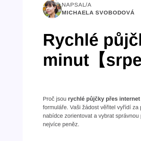
NAPSAL/A
MICHAELA SVOBODOVÁ
Rychlé půjčk
minut【srp
Proč jsou
rychlé půjčky přes internet
formuláře. Vaši žádost věřitel vyřídí z
nabídce zorientovat a vybrat správnou p
nejvíce peněz.