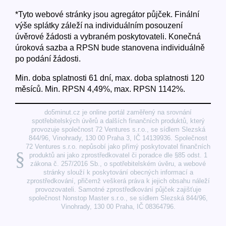
*Tyto webové stránky jsou agregátor půjček. Finální
výše splátky záleží na individuálním posouzení
úvěrové žádosti a vybraném poskytovateli. Konečná
úroková sazba a RPSN bude stanovena individuálně
po podání žádosti.
Min. doba splatnosti 61 dní, max. doba splatnosti 120
měsíců. Min. RPSN 4,49%, max. RPSN 1142%.
do5minut.cz je online portál zaměřený na srovnání
spotřebitelských úvěrů a dalších finančních produktů, který
provozuje společnost 72 Ventures s.r.o., se sídlem Slezská
844/96, Vinohrady, 130 00 Praha 3, IČ 14139936. Společnost
72 Ventures s.r.o. nepůsobí jako přímý poskytovatel finančních
§
produktů ani jako zprostředkovatel či poradce dle §85 odst. 1
zákona č. 257/2016 Sb., o spotřebitelském úvěru, a webové
stránky slouží k poskytování obecných informací a
zprostředkování, přičemž veškerá práva k jejich obsahu náleží
provozovateli. Samotné zprostředkování půjček zajišťuje
společnost Nonstop Master s.r.o., se sídlem Slezská 844/96,
Vinohrady, 130 00 Praha, IČ 08364796.