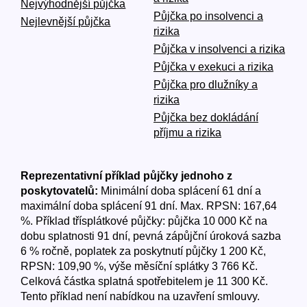
Nejvýhodnější půjčka
Půjčka po insolvenci a
Nejlevnější půjčka
rizika
Půjčka v insolvenci a rizika
Půjčka v exekuci a rizika
Půjčka pro dlužníky a
rizika
Půjčka bez dokládání
příjmu a rizika
Reprezentativní příklad půjčky jednoho z
poskytovatelů:
Minimální doba splácení 61 dní a
maximální doba splácení 91 dní. Max. RPSN: 167,64
%. Příklad třísplátkové půjčky: půjčka 10 000 Kč na
dobu splatnosti 91 dní, pevná zápůjční úroková sazba
6 % ročně, poplatek za poskytnutí půjčky 1 200 Kč,
RPSN: 109,90 %, výše měsíční splátky 3 766 Kč.
Celková částka splatná spotřebitelem je 11 300 Kč.
Tento příklad není nabídkou na uzavření smlouvy.