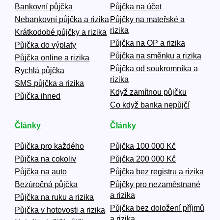
Bankovní půjčka
Půjčka na účet
Nebankovní půjčka a rizika
Půjčky na mateřské a
rizika
Krátkodobé půjčky a rizika
Půjčka na OP a rizika
Půjčka do výplaty
Půjčka na směnku a rizika
Půjčka online a rizika
Půjčka od soukromníka a
Rychlá půjčka
rizika
SMS půjčka a rizika
Když zamítnou půjčku
Půjčka ihned
Co když banka nepůjčí
Články
Články
Půjčka pro každého
Půjčka 100 000 Kč
Půjčka na cokoliv
Půjčka 200 000 Kč
Půjčka na auto
Půjčka bez registru a rizika
Bezúročná půjčka
Půjčky pro nezaměstnané
a rizika
Půjčka na ruku a rizika
Půjčka bez doložení příjmů
Půjčka v hotovosti a rizika
a rizika