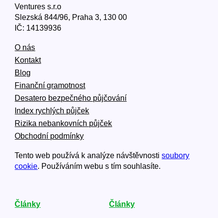
Ventures s.r.o
Slezská 844/96, Praha 3, 130 00
IČ: 14139936
O nás
Kontakt
Blog
Finanční gramotnost
Desatero bezpečného půjčování
Index rychlých půjček
Rizika nebankovních půjček
Obchodní podmínky
Tento web používá k analýze návštěvnosti
soubory
cookie
. Používáním webu s tím souhlasíte.
Články
Články