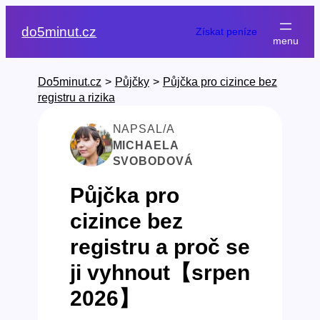
Přeskočit
na
do5minut.cz
Získat peníze
obsah
Do5minut.cz
>
Půjčky
>
Půjčka pro cizince bez
registru a rizika
NAPSAL/A
MICHAELA
SVOBODOVÁ
Půjčka pro
cizince bez
registru a proč se
ji vyhnout【srpen
2026】