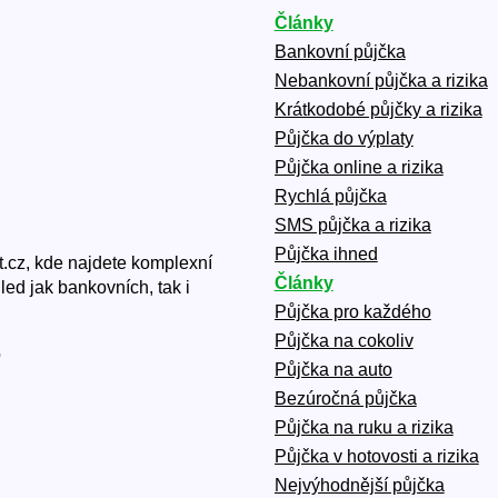
Články
Bankovní půjčka
Nebankovní půjčka a rizika
Krátkodobé půjčky a rizika
Půjčka do výplaty
Půjčka online a rizika
Rychlá půjčka
SMS půjčka a rizika
Půjčka ihned
t.cz, kde najdete komplexní
Články
led jak bankovních, tak i
Půjčka pro každého
Půjčka na cokoliv
o
Půjčka na auto
Bezúročná půjčka
Půjčka na ruku a rizika
Půjčka v hotovosti a rizika
Nejvýhodnější půjčka