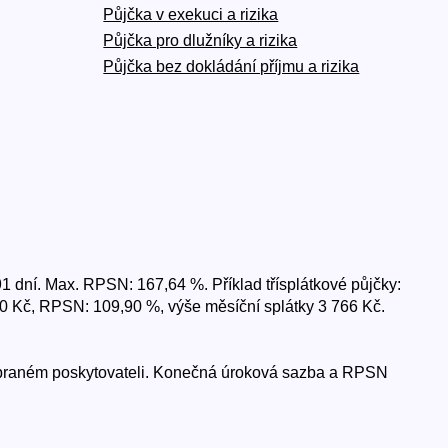
Půjčka v exekuci a rizika
Půjčka pro dlužníky a rizika
Půjčka bez dokládání příjmu a rizika
1 dní. Max. RPSN: 167,64 %. Příklad třísplátkové půjčky:
00 Kč, RPSN: 109,90 %, výše měsíční splátky 3 766 Kč.
 vybraném poskytovateli. Konečná úroková sazba a RPSN