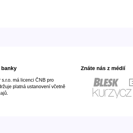
 banky
Znáte nás z médií
s.r.o. má licenci ČNB pro
držuje platná ustanovení včetně
ajů.