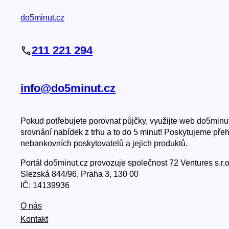
do5minut.cz
211 221 294
info@do5minut.cz
Pokud potřebujete porovnat půjčky, využijte web do5minu
srovnání nabídek z trhu a to do 5 minut! Poskytujeme přeh
nebankovních poskytovatelů a jejich produktů.
Portál do5minut.cz provozuje společnost 72 Ventures s.r.
Slezská 844/96, Praha 3, 130 00
IČ: 14139936
O nás
Kontakt