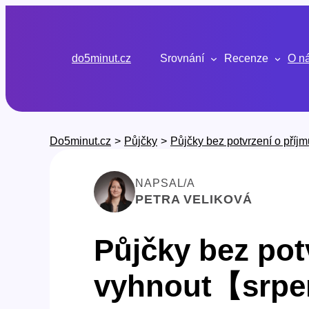
Přeskočit
na
obsah
do5minut.cz
Srovnání
Recenze
O n
Do5minut.cz
>
Půjčky
>
Půjčky bez potvrzení o příjm
NAPSAL/A
PETRA VELIKOVÁ
Půjčky bez potv
vyhnout【srpe