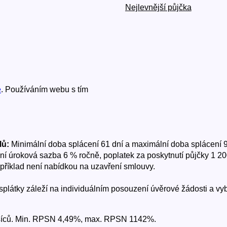
Nejlevnější půjčka
e
. Používáním webu s tím
lů:
Minimální doba splácení 61 dní a maximální doba splácení 9
ční úroková sazba 6 % ročně, poplatek za poskytnutí půjčky 1 2
 příklad není nabídkou na uzavření smlouvy.
e splátky záleží na individuálním posouzení úvěrové žádosti a
měsíců. Min. RPSN 4,49%, max. RPSN 1142%.