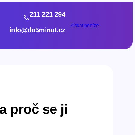
211 221 294
Získat peníze
info@do5minut.cz
 proč se ji