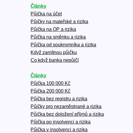
Články
Půjčka na účet
Půjčky na mateřské a rizika
Půjčka na OP a rizika
Půjčka na směnku a rizika
Půjčka od soukromníka a rizika
Když zamítnou půjčku
Co když banka nepůjčí
Články
Půjčka 100 000 Kč
Půjčka 200 000 Kč
Půjčka bez registru a rizika
Půjčky pro nezaměstnané a rizika
Půjčka bez doložení příjmů a rizika
Půjčka po insolvenci a rizika
Půjčka v insolvenci a rizika