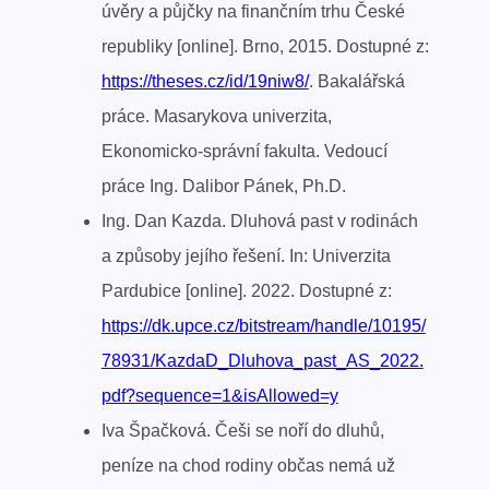
úvěry a půjčky na finančním trhu České
republiky [online]. Brno, 2015. Dostupné z:
https://theses.cz/id/19niw8/
. Bakalářská
práce. Masarykova univerzita,
Ekonomicko-správní fakulta. Vedoucí
práce Ing. Dalibor Pánek, Ph.D.
Ing. Dan Kazda. Dluhová past v rodinách
a způsoby jejího řešení. In: Univerzita
Pardubice [online]. 2022. Dostupné z:
https://dk.upce.cz/bitstream/handle/10195/
78931/KazdaD_Dluhova_past_AS_2022.
pdf?sequence=1&isAllowed=y
Iva Špačková. Češi se noří do dluhů,
peníze na chod rodiny občas nemá už