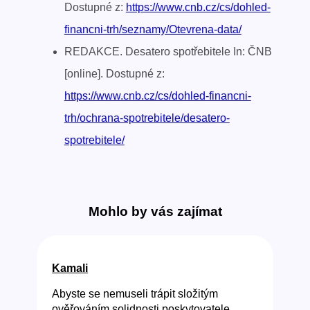
Dostupné z:
https://www.cnb.cz/cs/dohled-
financni-trh/seznamy/Otevrena-data/
REDAKCE. Desatero spotřebitele In: ČNB
[online]. Dostupné z:
https://www.cnb.cz/cs/dohled-financni-
trh/ochrana-spotrebitele/desatero-
spotrebitele/
Mohlo by vás zajímat
Kamali
Abyste se nemuseli trápit složitým
ověřováním solidnosti poskytovatele,