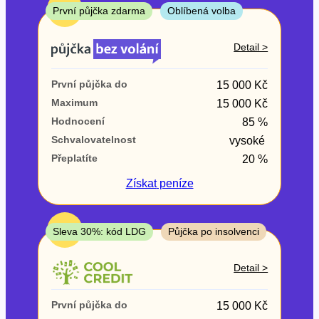
ne
TOP
První půjčka zdarma
Oblíbená volba
V exekuci
Detail >
ano
První půjčka do
15 000 Kč
ne
Maximum
15 000 Kč
Hodnocení
85 %
Po insolvenci
Schvalovatelnost
vysoké
ano
Přeplatíte
20 %
ne
Získat
peníze
V hotovosti
ano
TOP
Sleva 30%: kód LDG
Půjčka po insolvenci
ne
Detail >
První půjčka do
15 000 Kč