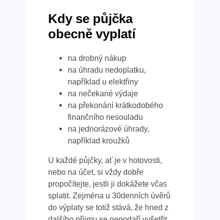
Kdy se půjčka
obecně vyplatí
na drobný nákup
na úhradu nedoplatku,
například u elektřiny
na nečekané výdaje
na překonání krátkodobého
finančního nesouladu
na jednorázové úhrady,
například kroužků
U každé půjčky, ať je v hotovosti,
nebo na účet, si vždy dobře
propočítejte, jestli ji dokážete včas
splatit. Zejména u 30denních úvěrů
do výplaty se totiž stává, že hned z
dalšího příjmu se nepodaří vyšetřit