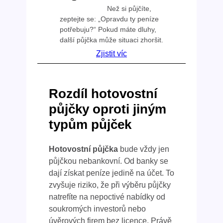
Než si půjčíte,
zeptejte se: „Opravdu ty peníze
potřebuju?“ Pokud máte dluhy,
další půjčka může situaci zhoršit.
Zjistit víc
Rozdíl hotovostní
půjčky oproti jiným
typům půjček
Hotovostní půjčka
bude vždy jen
půjčkou nebankovní. Od banky se
dají získat peníze jedině na účet. To
zvyšuje riziko, že při výběru půjčky
natrefíte na nepoctivé nabídky od
soukromých investorů nebo
úvěrových firem bez licence. Právě