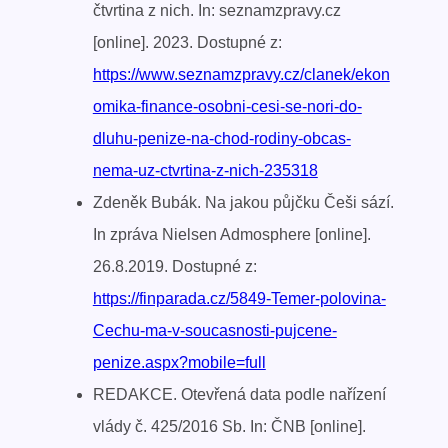
čtvrtina z nich. In: seznamzpravy.cz
[online]. 2023. Dostupné z:
https://www.seznamzpravy.cz/clanek/ekon
omika-finance-osobni-cesi-se-nori-do-
dluhu-penize-na-chod-rodiny-obcas-
nema-uz-ctvrtina-z-nich-235318
Zdeněk Bubák. Na jakou půjčku Češi sází.
In zpráva Nielsen Admosphere [online].
26.8.2019. Dostupné z:
https://finparada.cz/5849-Temer-polovina-
Cechu-ma-v-soucasnosti-pujcene-
penize.aspx?mobile=full
REDAKCE. Otevřená data podle nařízení
vlády č. 425/2016 Sb. In: ČNB [online].