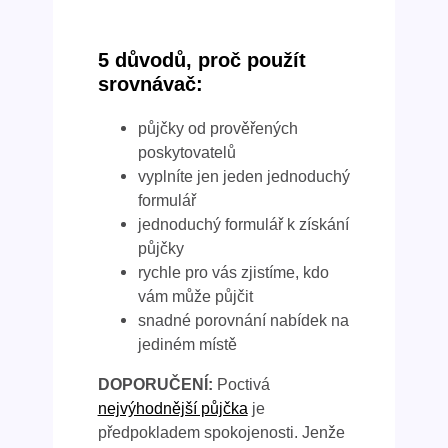
5 důvodů, proč použít
srovnávač:
půjčky od prověřených
poskytovatelů
vyplníte jen jeden jednoduchý
formulář
jednoduchý formulář k získání
půjčky
rychle pro vás zjistíme, kdo
vám může půjčit
snadné porovnání nabídek na
jediném místě
DOPORUČENÍ:
Poctivá
nejvýhodnější půjčka
je
předpokladem spokojenosti. Jenže