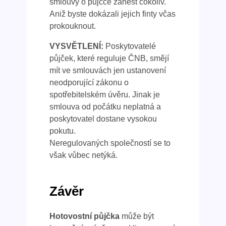
smlouvy o půjčce zanést cokoliv.
Aniž byste dokázali jejich finty včas
prokouknout.
VYSVĚTLENÍ:
Poskytovatelé
půjček, které reguluje ČNB, smějí
mít ve smlouvách jen ustanovení
neodporující zákonu o
spotřebitelském úvěru. Jinak je
smlouva od počátku neplatná a
poskytovatel dostane vysokou
pokutu.
Neregulovaných společností se to
však vůbec netýká.
Závěr
Hotovostní půjčka
může být