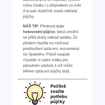
celou částku i s přeplatkem za úvěr.
A to pak zbytečně zvedá náklady
půjčky.
NÁŠ TIP:
Přednost dejte
hotovostní půjčce
, která umožní
ne příliš drahý odklad splátky. Že
předem myslíte na možnost
prodloužení splácení, neznamená
nic špatného. Právě naopak:
chystáte si zadní vrátka pro
jakoukoliv událost, k níž může
během splácení půjčky dojít.
Pečlivě
zvažte
potřebu
půjčky