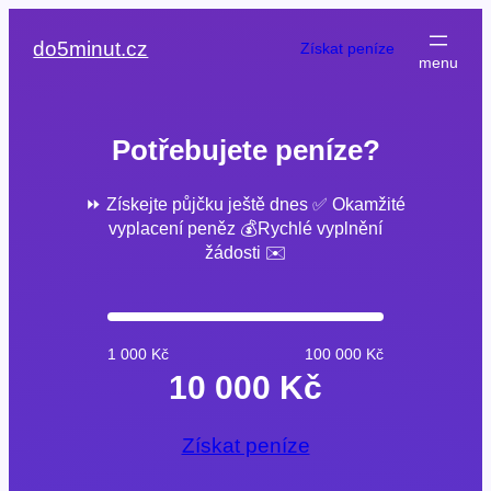
Přeskočit
na
do5minut.cz
Získat peníze
obsah
Potřebujete peníze?
⏩ Získejte půjčku ještě dnes ✅ Okamžité
vyplacení peněz 💰Rychlé vyplnění
žádosti ✉️
1 000 Kč
100 000 Kč
10 000 Kč
Získat peníze