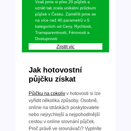
Vzali jsme si přes 20 půjček a
vznikl tak zcela unikátní průzkum
půjček v Česku. Zaměřili jsme se
na více než 40 parametrů v 5
kategoriích od Ceny, Rychlosti,
Transparentnosti, Férovosti a
Dostupnosti.
Zjistit víc
Jak hotovostní
půjčku získat
Půjčku na cokoliv
v hotovosti si lze
vyřídit několika způsoby. Osobně,
online na stránkách poskytovatele
nebo nejrychlejší a nejpohodlnější
cestou v online srovnání půjček.
Proč právě ve srovnávači? Vyplníte