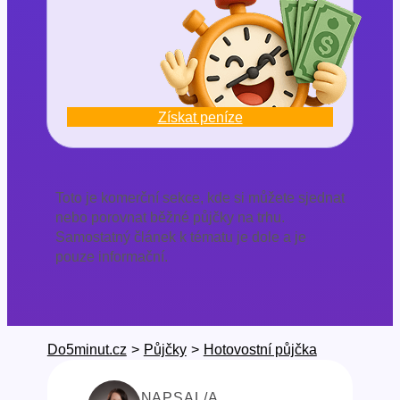
Získat peníze
Toto je komerční sekce, kde si můžete sjednat
nebo porovnat běžné půjčky na trhu.
Samostatný článek k tématu je dole a je
pouze informační.
Do5minut.cz
>
Půjčky
>
Hotovostní půjčka
NAPSAL/A