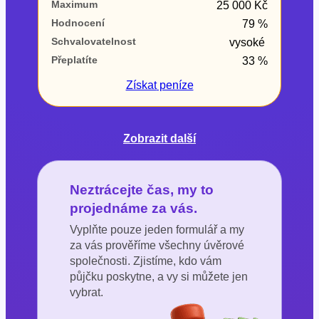
Maximum
25 000 Kč
Hodnocení
79 %
Schvalovatelnost
vysoké
Přeplatíte
33 %
Získat
peníze
Zobrazit další
Neztrácejte čas, my to
projednáme za vás.
Vyplňte pouze jeden formulář a my
za vás prověříme všechny úvěrové
společnosti. Zjistíme, kdo vám
půjčku poskytne, a vy si můžete jen
vybrat.