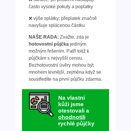
často vysoké pokuty a poplatky
❌ výše splátky: přeplatek značně
navyšuje splácenou částku
NAŠE RADA:
Zvažte, zda je
hotovostní půjčka
jediným
možným řešením. Patří totiž k
půjčkám s nejvyšší cenou.
Bezhotovostní úvěry mohou být
mnohem levnější, zejména když se
soustředíte na první půjčku zdarma.
Na vlastní
kůži jsme
otestovali a
ohodnotili
rychlé půjčky