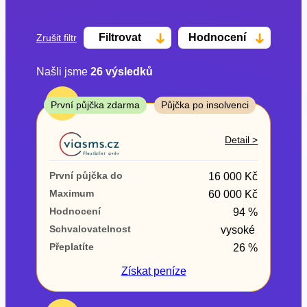
Filtrovat
Hodnocení
Zrušit filtr
Našli jsme
26
výsledků
Cena
TOP
První půjčka zdarma
Půjčka po insolvenci
Od
Do
Detail >
První půjčka zdarma
První půjčka do
16 000 Kč
–
Maximum
60 000 Kč
Hodnocení
94 %
ano
Schvalovatelnost
vysoké
ne
Přeplatíte
26 %
Ve zkušebce
Získat
peníze
ano