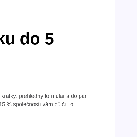
čku do 5
e krátký, přehledný formulář a do pár
 15 % společností vám půjčí i o