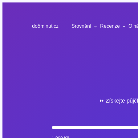
Přeskočit
na
obsah
do5minut.cz
Srovnání
Recenze
O n
⏩ Získejte půjč
1 000 Kč