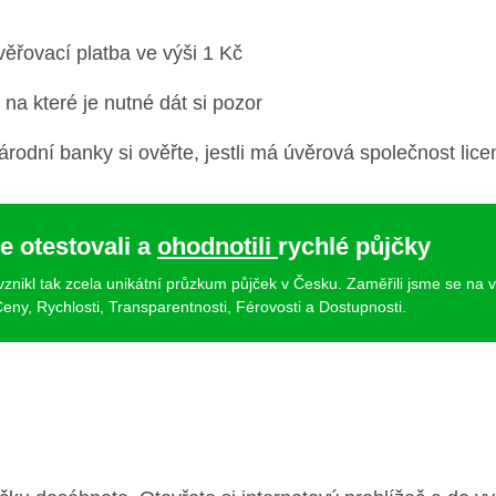
věřovací platba ve výši 1 Kč
 na které je nutné dát si pozor
odní banky si ověřte, jestli má úvěrová společnost lice
e otestovali a
ohodnotili
rychlé půjčky
 vznikl tak zcela unikátní průzkum půjček v Česku. Zaměřili jsme se na 
eny, Rychlosti, Transparentnosti, Férovosti a Dostupnosti.