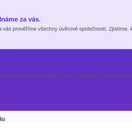
ednáme za vás.
 vás prověříme všechny úvěrové společnosti. Zjistíme, 
 nebo porovnat běžné půjčky na trhu. Samostatný článek k témat
čku