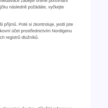
 vyhledávače zadejte online porovnání
ůjčku následně požádáte, vyčkejte
příjmů. Poté si zkontroluje, jestli jste
nkovní účet prostřednictvím Nordigenu
h registrů dlužníků.