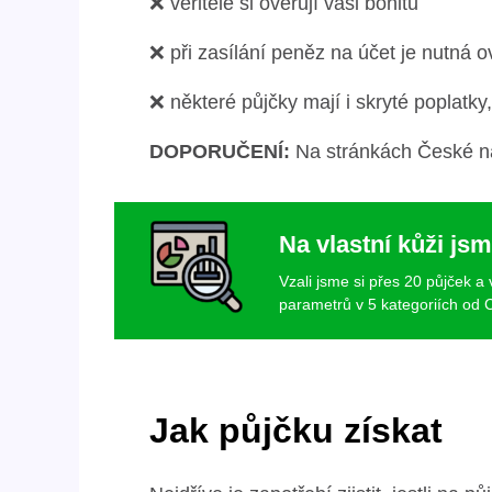
❌ věřitelé si ověřují vaši bonitu
❌ při zasílání peněz na účet je nutná o
❌ některé půjčky mají i skryté poplatky,
DOPORUČENÍ:
Na stránkách České nár
Na vlastní kůži jsm
Vzali jsme si přes 20 půjček a
parametrů v 5 kategoriích od C
Jak půjčku získat