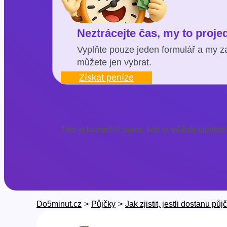
Neztrácejte čas, my to proj
Vyplňte pouze jeden formulář a my za
můžete jen vybrat.
Získat peníze
Toto je komerční sekce, kde si můžete sjednat
Do5minut.cz
>
Půjčky
>
Jak zjistit, jestli dostanu půj