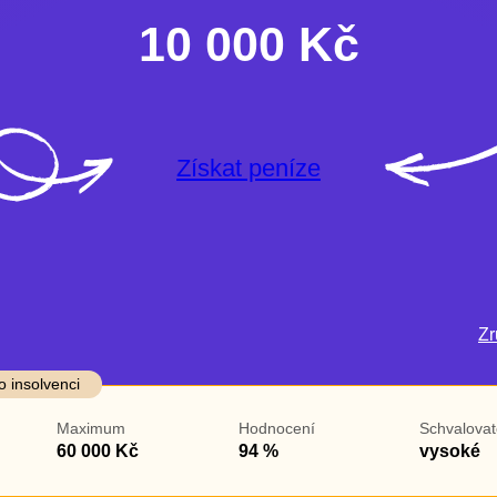
10 000 Kč
Získat peníze
Zru
darma
Ve zkušebce
V exekuci
o insolvenci
ano
ano
Maximum
Hodnocení
Schvalovat
ne
ne
60 000 Kč
94 %
vysoké