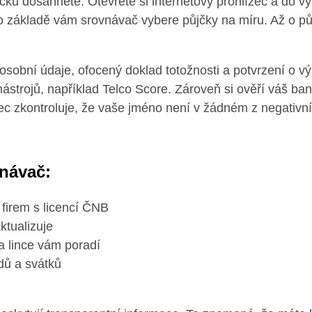
 půjčku dosáhnete. Otevřete si internetový prohlížeč a do
ho základě vám srovnávač vybere půjčky na míru. Až o p
obní údaje, ofocený doklad totožnosti a potvrzení o výši 
strojů, například Telco Score. Zároveň si ověří váš ba
 zkontroluje, že vaše jméno není v žádném z negativníc
vnávač:
firem s licencí ČNB
ktualizuje
a lince vám poradí
dů a svátků