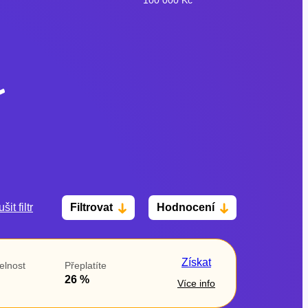
šit filtr
Filtrovat
Hodnocení
Po insolvenci
V hotovosti
ano
ano
Získat
elnost
Přeplatíte
ne
ne
26 %
Více info