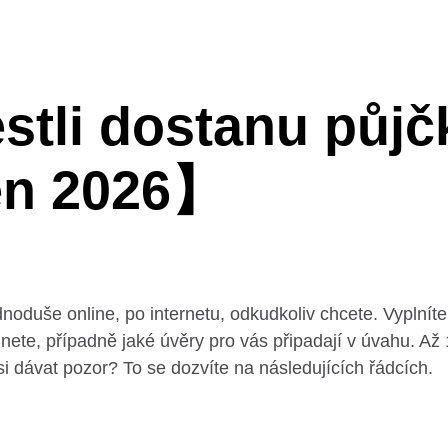
jestli dostanu půj
en 2026】
ednoduše online, po internetu, odkudkoliv chcete. Vyplnít
hnete, případně jaké úvěry pro vás připadají v úvahu. Až
si dávat pozor? To se dozvíte na následujících řádcích.