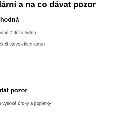
lární a na co dávat pozor
výhodná
denně 7 dní v týdnu
tek či stovek tisíc korun
 dát pozor
za vysoké úroky a poplatky