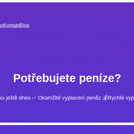
ás
Kontakt
Blog
Potřebujete peníze?
ku ještě dnes ✅ Okamžité vyplacení peněz 💰Rychlé vyp