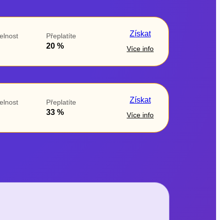
Získat
elnost
Přeplatíte
20 %
Více info
Získat
elnost
Přeplatíte
33 %
Více info