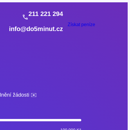
211 221 294
Získat peníze
info@do5minut.cz
lnění žádosti ✉️
100 000 Kč