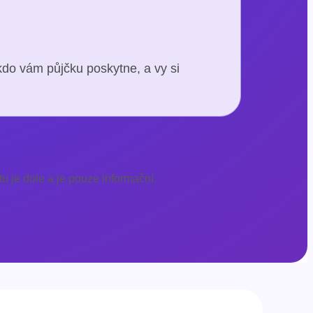
kdo vám půjčku poskytne, a vy si
u je dole a je pouze informační.