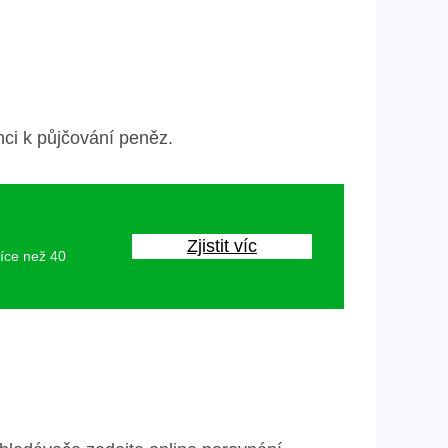
nci k půjčování peněz.
Zjistit víc
více než 40