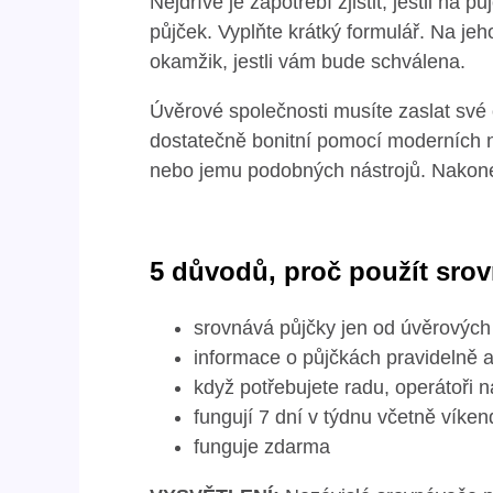
Nejdříve je zapotřebí zjistit, jestli na
půjček. Vyplňte krátký formulář. Na je
okamžik, jestli vám bude schválena.
Úvěrové společnosti musíte zaslat své os
dostatečně bonitní pomocí moderních ná
nebo jemu podobných nástrojů. Nakonec
5 důvodů, proč použít sro
srovnává půjčky jen od úvěrových 
informace o půjčkách pravidelně a
když potřebujete radu, operátoři n
fungují 7 dní v týdnu včetně víken
funguje zdarma