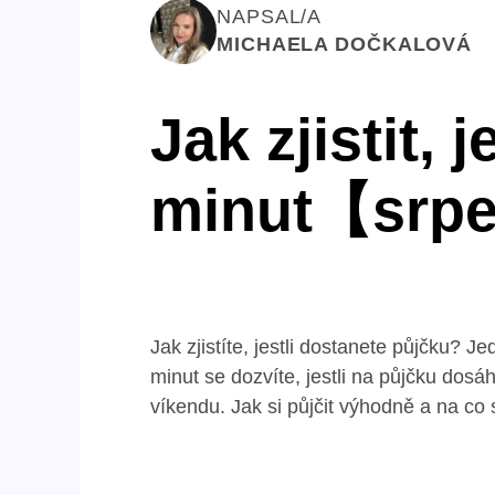
NAPSAL/A
MICHAELA DOČKALOVÁ
Jak zjistit, 
minut【srp
Jak zjistíte, jestli dostanete půjčku? J
minut se dozvíte, jestli na půjčku dosá
víkendu. Jak si půjčit výhodně a na co 