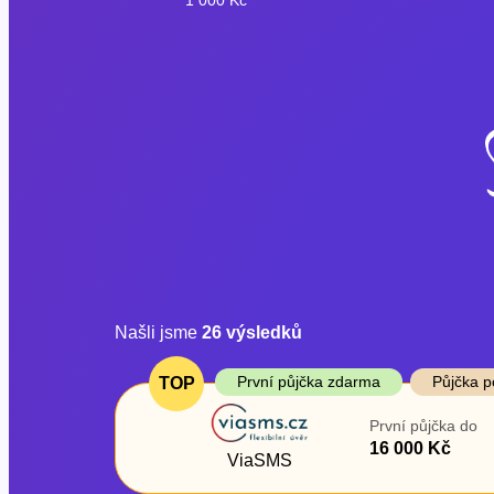
Našli jsme
26
výsledků
Cena
První půjčka z
První půjčka zdarma
Půjčka p
TOP
Od
–
První půjčka do
ano
16 000 Kč
Do
ViaSMS
ne