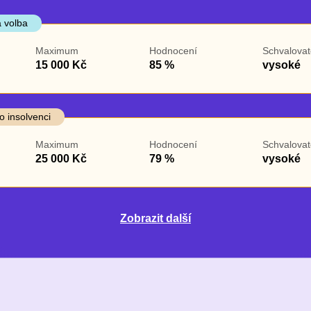
 volba
Maximum
Hodnocení
Schvalovat
15 000 Kč
85 %
vysoké
o insolvenci
Maximum
Hodnocení
Schvalovat
25 000 Kč
79 %
vysoké
Zobrazit další