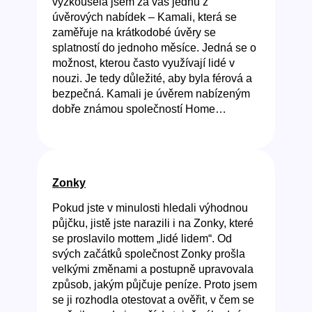
vyzkoušela jsem za vás jednu z
úvěrových nabídek – Kamali, která se
zaměřuje na krátkodobé úvěry se
splatností do jednoho měsíce. Jedná se o
možnost, kterou často využívají lidé v
nouzi. Je tedy důležité, aby byla férová a
bezpečná. Kamali je úvěrem nabízeným
dobře známou společností Home…
Zonky
Pokud jste v minulosti hledali výhodnou
půjčku, jistě jste narazili i na Zonky, které
se proslavilo mottem „lidé lidem“. Od
svých začátků společnost Zonky prošla
velkými změnami a postupně upravovala
způsob, jakým půjčuje peníze. Proto jsem
se ji rozhodla otestovat a ověřit, v čem se