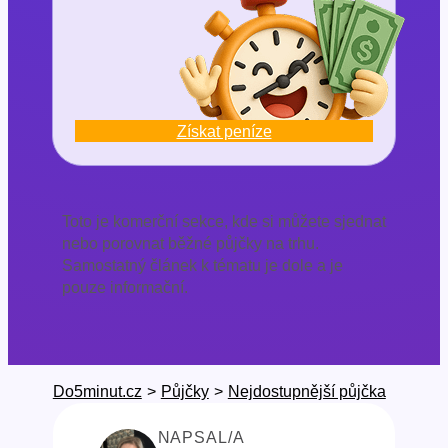
Získat peníze
Toto je komerční sekce, kde si můžete sjednat
nebo porovnat běžné půjčky na trhu.
Samostatný článek k tématu je dole a je
pouze informační.
Do5minut.cz
>
Půjčky
>
Nejdostupnější půjčka
NAPSAL/A