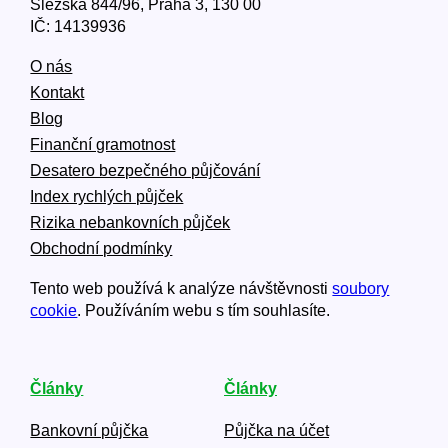
Slezská 844/96, Praha 3, 130 00
IČ: 14139936
O nás
Kontakt
Blog
Finanční gramotnost
Desatero bezpečného půjčování
Index rychlých půjček
Rizika nebankovních půjček
Obchodní podmínky
Tento web používá k analýze návštěvnosti
soubory
cookie
. Používáním webu s tím souhlasíte.
Články
Články
Bankovní půjčka
Půjčka na účet