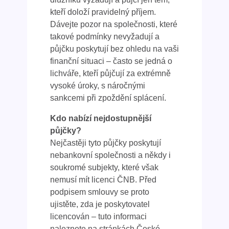
kteří doloží pravidelný příjem.
Dávejte pozor na společnosti, které
takové podmínky nevyžadují a
půjčku poskytují bez ohledu na vaši
finanční situaci – často se jedná o
lichváře, kteří půjčují za extrémně
vysoké úroky, s náročnými
sankcemi při zpoždění splácení.
Kdo nabízí nejdostupnější
půjčky?
Nejčastěji tyto půjčky poskytují
nebankovní společnosti a někdy i
soukromé subjekty, které však
nemusí mít licenci ČNB. Před
podpisem smlouvy se proto
ujistěte, zda je poskytovatel
licencován – tuto informaci
naleznete na stránkách České