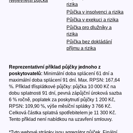
Nejlevnější půjčka
rizika
Půjčka v insolvenci a rizika
Půjčka v exekuci a rizika
Půjčka pro dlužníky a
rizika
Půjčka bez dokládání
příjmu a rizika
Reprezentativní příklad půjčky jednoho z
poskytovatelů:
Minimální doba splácení 61 dní a
maximální doba splácení 91 dní. Max. RPSN: 167,64
%. Příklad třísplátkové půjčky: půjčka 10 000 Kč na
dobu splatnosti 91 dní, pevná zápůjční úroková sazba
6 % ročně, poplatek za poskytnutí půjčky 1 200 Kč,
RPSN: 109,90 %, výše měsíční splátky 3 766 Kč.
Celková částka splatná spotřebitelem je 11 300 Kč.
Tento příklad není nabídkou na uzavření smlouvy.
*Tyto webové stránky jsou agregátor půjček. Finální