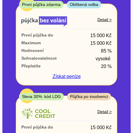
ne
TOP
První půjčka zdarma
Oblíbená volba
V exekuci
Detail >
ano
První půjčka do
15 000 Kč
ne
Maximum
15 000 Kč
Hodnocení
85 %
Po insolvenci
Schvalovatelnost
vysoké
ano
Přeplatíte
20 %
ne
Získat
peníze
V hotovosti
ano
TOP
Sleva 30%: kód LDG
Půjčka po insolvenci
ne
Detail >
První půjčka do
15 000 Kč