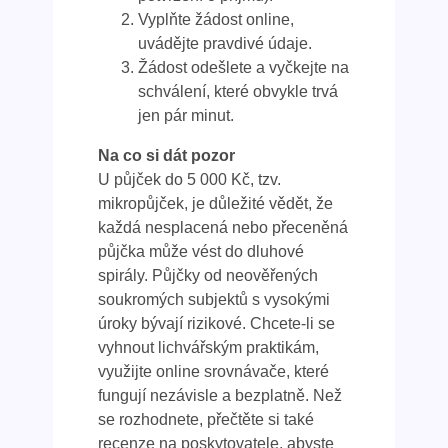
Vyplňte žádost online,
uvádějte pravdivé údaje.
Žádost odešlete a vyčkejte na
schválení, které obvykle trvá
jen pár minut.
Na co si dát pozor
U půjček do 5 000 Kč, tzv.
mikropůjček, je důležité vědět, že
každá nesplacená nebo přeceněná
půjčka může vést do dluhové
spirály. Půjčky od neověřených
soukromých subjektů s vysokými
úroky bývají rizikové. Chcete-li se
vyhnout lichvářským praktikám,
využijte online srovnávače, které
fungují nezávisle a bezplatně. Než
se rozhodnete, přečtěte si také
recenze na poskytovatele, abyste