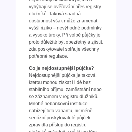
vyhýbají se ověřování přes registry
dlužníků. Taková snadná
dostupnost však může znamenat i
vyšší riziko – nevýhodné podmínky
a vysoké úroky. Při volbě půjčky je
proto důležité být obezřetný a zjistit,
zda poskytovatel splňuje všechny
potřebné regulace.
Co je nejdostupnější půjčka?
Nejdostupnější půjčka je taková,
kterou mohou získat i lidé bez
stabilního příjmu, zaměstnání nebo
se záznamem v registru dlužníků.
Mnohé nebankovní instituce
nabízejí tuto variantu, nicméně
seriózní poskytovatelé půjček
zpravidla přístup do registru
dlužníků vyžadují a půjčí jen těm,