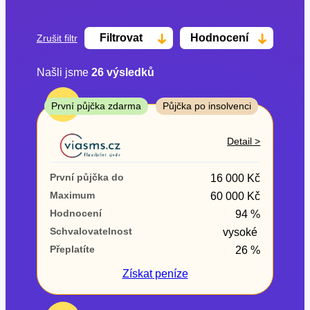
Filtrovat
Hodnocení
Zrušit filtr
Našli jsme
26
výsledků
Cena
TOP
První půjčka zdarma
Půjčka po insolvenci
Od
Do
Detail >
První půjčka zdarma
První půjčka do
16 000 Kč
–
Maximum
60 000 Kč
Hodnocení
94 %
ano
Schvalovatelnost
vysoké
ne
Přeplatíte
26 %
Ve zkušebce
Získat
peníze
ano