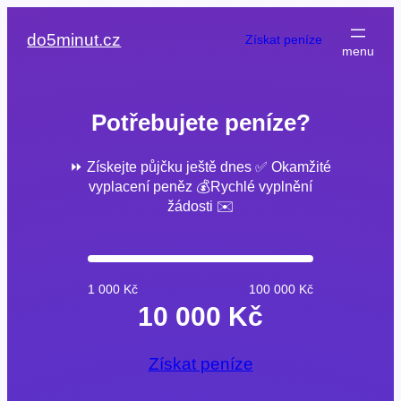
Přeskočit
na
do5minut.cz
Získat peníze
obsah
Potřebujete peníze?
⏩ Získejte půjčku ještě dnes ✅ Okamžité
vyplacení peněz 💰Rychlé vyplnění
žádosti ✉️
1 000 Kč
100 000 Kč
10 000 Kč
Získat peníze