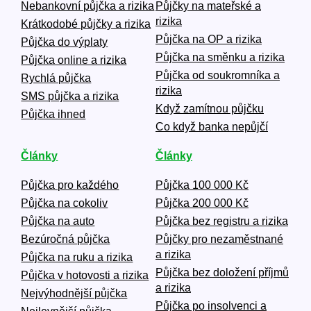
Nebankovní půjčka a rizika
Půjčky na mateřské a
rizika
Krátkodobé půjčky a rizika
Půjčka na OP a rizika
Půjčka do výplaty
Půjčka na směnku a rizika
Půjčka online a rizika
Půjčka od soukromníka a
Rychlá půjčka
rizika
SMS půjčka a rizika
Když zamítnou půjčku
Půjčka ihned
Co když banka nepůjčí
Články
Články
Půjčka pro každého
Půjčka 100 000 Kč
Půjčka na cokoliv
Půjčka 200 000 Kč
Půjčka na auto
Půjčka bez registru a rizika
Bezúročná půjčka
Půjčky pro nezaměstnané
a rizika
Půjčka na ruku a rizika
Půjčka bez doložení příjmů
Půjčka v hotovosti a rizika
a rizika
Nejvýhodnější půjčka
Půjčka po insolvenci a