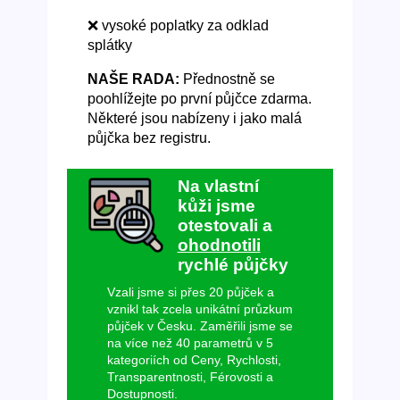
❌ vysoké poplatky za odklad
splátky
NAŠE RADA:
Přednostně se
poohlížejte po první půjčce zdarma.
Některé jsou nabízeny i jako malá
půjčka bez registru.
Na vlastní
kůži jsme
otestovali a
ohodnotili
rychlé půjčky
Vzali jsme si přes 20 půjček a
vznikl tak zcela unikátní průzkum
půjček v Česku. Zaměřili jsme se
na více než 40 parametrů v 5
kategoriích od Ceny, Rychlosti,
Transparentnosti, Férovosti a
Dostupnosti.