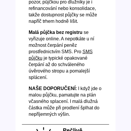
pozor, půjčkou pro dlužníky je i
refinancování nebo konsolidace,
takže dostupnost půjčky se může
napříč trhem hodně lišit.
Malá půjčka bez registru
se
vyřizuje online. A nepotkáte u ní
možnost čerpání peněz
prostřednictvím SMS. Pro
SMS
půjčku
je typické opakované
čerpání až do schváleného
úvěrového stropu a pomalejší
splácení.
NAŠE DOPORUČENÍ:
I když jde o
malou půjčku, pamatujte na plán
včasného splacení. I malá dlužná
částka může při prodlení šplhat do
nepříjemných výšin.
Pečlivě