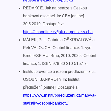
neuspesne-zadosti-o-pujcku
REDAKCE. Jak na peníze s Českou
bankovní asociací. In: ČBA [online].
30.5.2019. Dostupné z:
https://cbaonline.cz/jak-na-penize-s-cba
MÁLEK, Petr, Gabriela OŠKRDALOVÁ a
Petr VALOUCH. Osobní finance. 1. vyd.
Brno: ESF MU, Brno, 2010. 203 s. Osobní
finance, 1. ISBN 978-80-210-5157-7.
Institut prevence a řešení předlužení, z.ú..
OSOBNÍ BANKROTY In: Institut
předlužení [online]. Dostupné z:
https://www.institut-predluzeni.cz/mapy-a-
statistiky/osobni-bankroty/