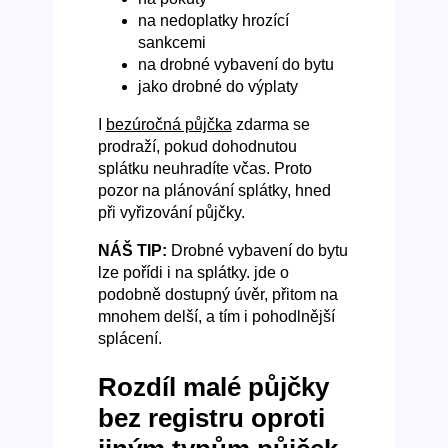
na nedoplatky hrozící
sankcemi
na drobné vybavení do bytu
jako drobné do výplaty
I
bezúročná půjčka
zdarma se
prodraží, pokud dohodnutou
splátku neuhradíte včas. Proto
pozor na plánování splátky, hned
při vyřizování půjčky.
NÁŠ TIP:
Drobné vybavení do bytu
lze pořídi i na splátky. jde o
podobně dostupný úvěr, přitom na
mnohem delší, a tím i pohodlnější
splácení.
Rozdíl malé půjčky
bez registru oproti