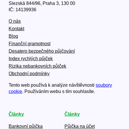
Slezská 844/96, Praha 3, 130 00
IČ: 14139936
O nás
Kontakt
Blog
Finanční gramotnost
Desatero bezpečného půjčování
Index rychlých půjček
Rizika nebankovních půjček
Obchodní podmínky
Tento web používá k analýze návštěvnosti
soubory
cookie
. Používáním webu s tím souhlasíte.
Články
Články
Bankovní půjčka
Půjčka na účet