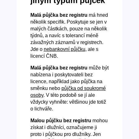
jiným typům půjček
Malá půjčka bez registru
má hned
několik specifik. Poskytuje se jen v
malých částkách, pouze na několik
týdnů, a navíc s tolerancí méně
závažných záznamů v registrech.
Jde o
nebankovní půjčku
, ale s
licencí ČNB.
Malá půjčka bez registru
může být
nabízena i poskytovateli bez
licence, například jako půjčka na
směnku nebo
půjčka od soukromé
osoby
. V této podobě se jí ale
vždycky vyhněte: většinou jde totiž
o lichváře.
Malou půjčku bez registru
mohou
získat i dlužníci, označujeme ji
proto i půjčkou pro dlužníky. Jen