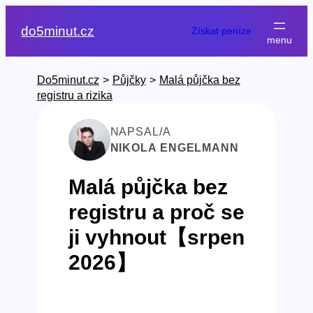
Přeskočit
na
do5minut.cz
Získat peníze
obsah
Do5minut.cz
>
Půjčky
>
Malá půjčka bez
registru a rizika
NAPSAL/A
NIKOLA ENGELMANN
Malá půjčka bez
registru a proč se
ji vyhnout【srpen
2026】