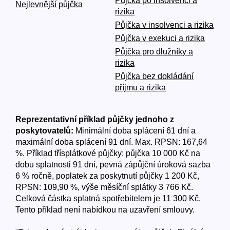
Půjčka po insolvenci a
Nejlevnější půjčka
rizika
Půjčka v insolvenci a rizika
Půjčka v exekuci a rizika
Půjčka pro dlužníky a
rizika
Půjčka bez dokládání
příjmu a rizika
Reprezentativní příklad půjčky jednoho z
poskytovatelů:
Minimální doba splácení 61 dní a
maximální doba splácení 91 dní. Max. RPSN: 167,64
%. Příklad třísplátkové půjčky: půjčka 10 000 Kč na
dobu splatnosti 91 dní, pevná zápůjční úroková sazba
6 % ročně, poplatek za poskytnutí půjčky 1 200 Kč,
RPSN: 109,90 %, výše měsíční splátky 3 766 Kč.
Celková částka splatná spotřebitelem je 11 300 Kč.
Tento příklad není nabídkou na uzavření smlouvy.