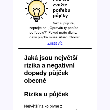
zvažte
potřebu
půjčky
Než si půjčíte,
zeptejte se: „Opravdu ty peníze
potřebuju?“ Pokud máte dluhy,
další půjčka může situaci zhoršit.
Zjistit víc
Jaká jsou největší
rizika a negativní
dopady půjček
obecně
Rizika u půjček
Největší riziko plyne z