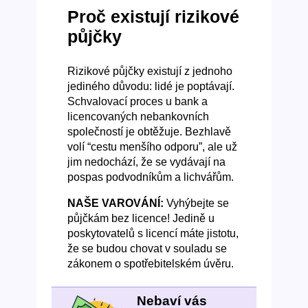
Proč existují rizikové
půjčky
Rizikové půjčky existují z jednoho
jediného důvodu: lidé je poptávají.
Schvalovací proces u bank a
licencovaných nebankovních
společností je obtěžuje. Bezhlavě
volí “cestu menšího odporu”, ale už
jim nedochází, že se vydávají na
pospas podvodníkům a lichvářům.
NAŠE VAROVÁNÍ:
Vyhýbejte se
půjčkám bez licence! Jedině u
poskytovatelů s licencí máte jistotu,
že se budou chovat v souladu se
zákonem o spotřebitelském úvěru.
Nebaví vás