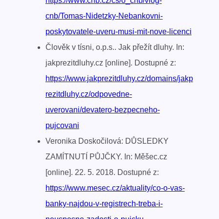
https://www.cnb.cz/cs/o_cnb/vlog-
cnb/Tomas-Nidetzky-Nebankovni-
poskytovatele-uveru-musi-mit-nove-licenci
Člověk v tísni, o.p.s.. Jak přežít dluhy. In:
jakprezitdluhy.cz [online]. Dostupné z:
https://www.jakprezitdluhy.cz/domains/jakp
rezitdluhy.cz/odpovedne-
uverovani/devatero-bezpecneho-
pujcovani
Veronika Doskočilová: DŮSLEDKY
ZAMÍTNUTÍ PŮJČKY. In: Měšec.cz
[online]. 22. 5. 2018. Dostupné z:
https://www.mesec.cz/aktuality/co-o-vas-
banky-najdou-v-registrech-treba-i-