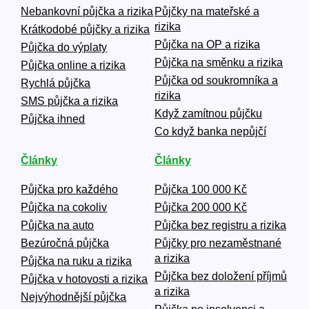
Nebankovní půjčka a rizika
Půjčky na mateřské a
rizika
Krátkodobé půjčky a rizika
Půjčka na OP a rizika
Půjčka do výplaty
Půjčka na směnku a rizika
Půjčka online a rizika
Půjčka od soukromníka a
Rychlá půjčka
rizika
SMS půjčka a rizika
Když zamítnou půjčku
Půjčka ihned
Co když banka nepůjčí
Články
Články
Půjčka pro každého
Půjčka 100 000 Kč
Půjčka na cokoliv
Půjčka 200 000 Kč
Půjčka na auto
Půjčka bez registru a rizika
Bezúročná půjčka
Půjčky pro nezaměstnané
a rizika
Půjčka na ruku a rizika
Půjčka bez doložení příjmů
Půjčka v hotovosti a rizika
a rizika
Nejvýhodnější půjčka