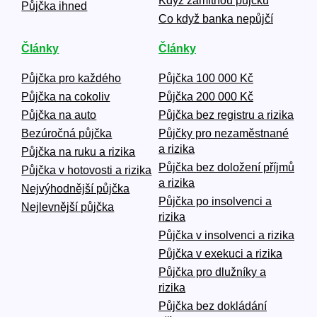
Když zamítnou půjčku
Půjčka ihned
Co když banka nepůjčí
Články
Články
Půjčka pro každého
Půjčka 100 000 Kč
Půjčka na cokoliv
Půjčka 200 000 Kč
Půjčka na auto
Půjčka bez registru a rizika
Bezúročná půjčka
Půjčky pro nezaměstnané
a rizika
Půjčka na ruku a rizika
Půjčka bez doložení příjmů
Půjčka v hotovosti a rizika
a rizika
Nejvýhodnější půjčka
Půjčka po insolvenci a
Nejlevnější půjčka
rizika
Půjčka v insolvenci a rizika
Půjčka v exekuci a rizika
Půjčka pro dlužníky a
rizika
Půjčka bez dokládání