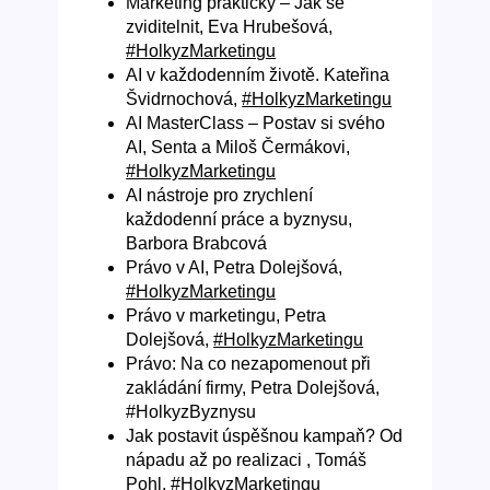
Marketing prakticky – Jak se
zviditelnit, Eva Hrubešová,
#HolkyzMarketingu
AI v každodenním životě. Kateřina
Švidrnochová,
#HolkyzMarketingu
AI MasterClass – Postav si svého
AI, Senta a Miloš Čermákovi,
#HolkyzMarketingu
AI nástroje pro zrychlení
každodenní práce a byznysu,
Barbora Brabcová
Právo v AI, Petra Dolejšová,
#HolkyzMarketingu
Právo v marketingu, Petra
Dolejšová,
#HolkyzMarketingu
Právo: Na co nezapomenout při
zakládání firmy, Petra Dolejšová,
#HolkyzByznysu
Jak postavit úspěšnou kampaň? Od
nápadu až po realizaci , Tomáš
Pohl,
#HolkyzMarketingu