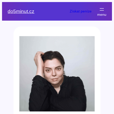
Přeskočit
na
do5minut.cz
Získat peníze
obsah