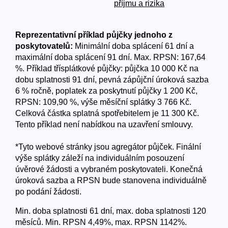
příjmu a rizika
Reprezentativní příklad půjčky jednoho z
poskytovatelů:
Minimální doba splácení 61 dní a
maximální doba splácení 91 dní. Max. RPSN: 167,64
%. Příklad třísplátkové půjčky: půjčka 10 000 Kč na
dobu splatnosti 91 dní, pevná zápůjční úroková sazba
6 % ročně, poplatek za poskytnutí půjčky 1 200 Kč,
RPSN: 109,90 %, výše měsíční splátky 3 766 Kč.
Celková částka splatná spotřebitelem je 11 300 Kč.
Tento příklad není nabídkou na uzavření smlouvy.
*Tyto webové stránky jsou agregátor půjček. Finální
výše splátky záleží na individuálním posouzení
úvěrové žádosti a vybraném poskytovateli. Konečná
úroková sazba a RPSN bude stanovena individuálně
po podání žádosti.
Min. doba splatnosti 61 dní, max. doba splatnosti 120
měsíců. Min. RPSN 4,49%, max. RPSN 1142%.