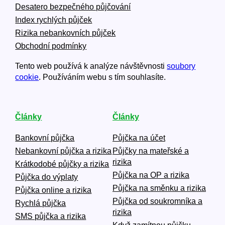
Desatero bezpečného půjčování
Index rychlých půjček
Rizika nebankovních půjček
Obchodní podmínky
Tento web používá k analýze návštěvnosti
soubory
cookie
. Používáním webu s tím souhlasíte.
Články
Články
Bankovní půjčka
Půjčka na účet
Nebankovní půjčka a rizika
Půjčky na mateřské a
rizika
Krátkodobé půjčky a rizika
Půjčka na OP a rizika
Půjčka do výplaty
Půjčka na směnku a rizika
Půjčka online a rizika
Půjčka od soukromníka a
Rychlá půjčka
rizika
SMS půjčka a rizika