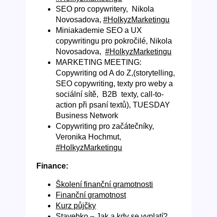
SEO pro copywritery, Nikola
Novosadova,
#HolkyzMarketingu
Miniakademie SEO a UX
copywritingu pro pokročilé, Nikola
Novosadova,
#HolkyzMarketingu
MARKETING MEETING:
Copywriting od A do Z,(storytelling,
SEO copywriting, texty pro weby a
sociální sítě, B2B texty, call-to-
action při psaní textů), TUESDAY
Business Network
Copywriting pro začátečníky,
Veronika Hochmut,
#HolkyzMarketingu
Finance:
Školení finanční gramotnosti
Finanční gramotnost
Kurz půjčky
Stavebko – Jak a kdy se vyplatí?