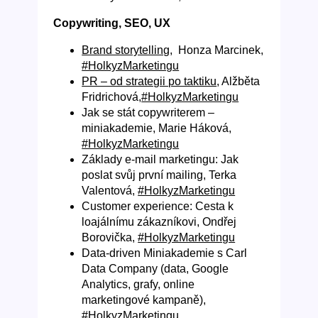
Copywriting, SEO, UX
Brand storytelling
, Honza Marcinek,
#HolkyzMarketingu
PR – od strategii po taktiku
, Alžběta
Fridrichová,
#HolkyzMarketingu
Jak se stát copywriterem –
miniakademie, Marie Háková,
#HolkyzMarketingu
Základy e-mail marketingu: Jak
poslat svůj první mailing, Terka
Valentová,
#HolkyzMarketingu
Customer experience: Cesta k
loajálnímu zákazníkovi, Ondřej
Borovička,
#HolkyzMarketingu
Data-driven Miniakademie s Carl
Data Company (data, Google
Analytics, grafy, online
marketingové kampaně),
#HolkyzMarketingu