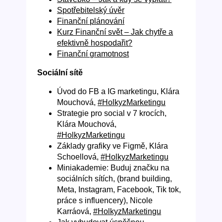
Spotřebitelský úvěr
Finanční plánování
Kurz Finanční svět – Jak chytře a
efektivně hospodařit?
Finanční gramotnost
Sociální sítě
Úvod do FB a IG marketingu, Klára
Mouchová,
#HolkyzMarketingu
Strategie pro social v 7 krocích,
Klára Mouchová,
#HolkyzMarketingu
Základy grafiky ve Figmě, Klára
Schoellová,
#HolkyzMarketingu
Miniakademie: Buduj značku na
sociálních sítích, (brand building,
Meta, Instagram, Facebook, Tik tok,
práce s influencery), Nicole
Karráová,
#HolkyzMarketingu