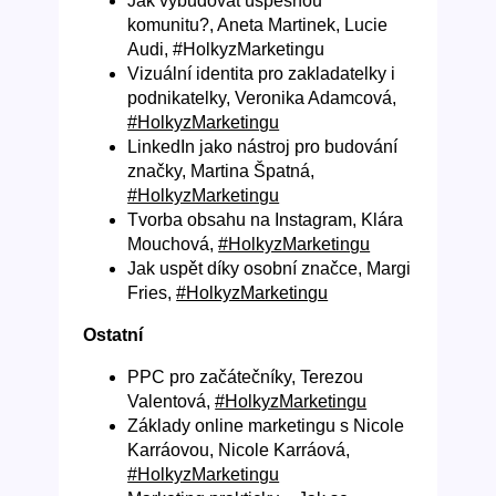
Jak vybudovat úspěšnou
komunitu?, Aneta Martinek, Lucie
Audi, #HolkyzMarketingu
Vizuální identita pro zakladatelky i
podnikatelky, Veronika Adamcová,
#HolkyzMarketingu
LinkedIn jako nástroj pro budování
značky, Martina Špatná,
#HolkyzMarketingu
Tvorba obsahu na Instagram, Klára
Mouchová,
#HolkyzMarketingu
Jak uspět díky osobní značce, Margi
Fries,
#HolkyzMarketingu
Ostatní
PPC pro začátečníky, Terezou
Valentová,
#HolkyzMarketingu
Základy online marketingu s Nicole
Karráovou, Nicole Karráová,
#HolkyzMarketingu