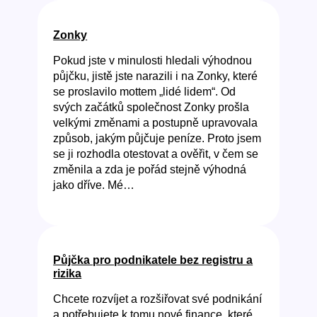
Zonky
Pokud jste v minulosti hledali výhodnou
půjčku, jistě jste narazili i na Zonky, které
se proslavilo mottem „lidé lidem“. Od
svých začátků společnost Zonky prošla
velkými změnami a postupně upravovala
způsob, jakým půjčuje peníze. Proto jsem
se ji rozhodla otestovat a ověřit, v čem se
změnila a zda je pořád stejně výhodná
jako dříve. Mé…
Půjčka pro podnikatele bez registru a
rizika
Chcete rozvíjet a rozšiřovat své podnikání
a potřebujete k tomu nové finance, které