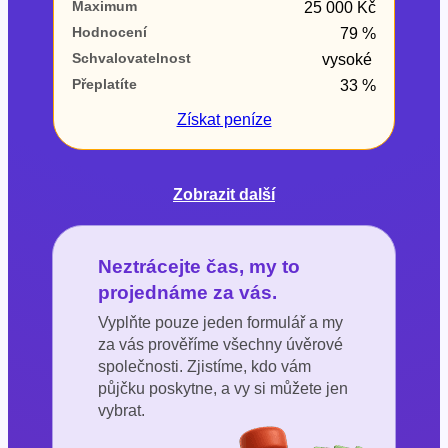
Maximum
25 000 Kč
Hodnocení
79 %
Schvalovatelnost
vysoké
Přeplatíte
33 %
Získat
peníze
Zobrazit další
Neztrácejte čas, my to
projednáme za vás.
Vyplňte pouze jeden formulář a my
za vás prověříme všechny úvěrové
společnosti. Zjistíme, kdo vám
půjčku poskytne, a vy si můžete jen
vybrat.