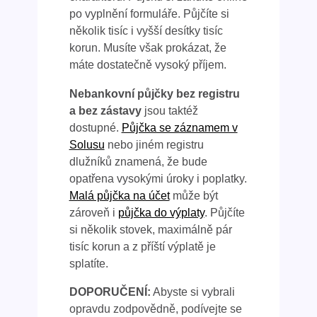
po vyplnění formuláře. Půjčíte si
několik tisíc i vyšší desítky tisíc
korun. Musíte však prokázat, že
máte dostatečně vysoký příjem.
Nebankovní půjčky bez registru
a bez zástavy
jsou taktéž
dostupné.
Půjčka se záznamem v
Solusu
nebo jiném registru
dlužníků znamená, že bude
opatřena vysokými úroky i poplatky.
Malá půjčka na účet
může být
zároveň i
půjčka do výplaty
. Půjčíte
si několik stovek, maximálně pár
tisíc korun a z příští výplatě je
splatíte.
DOPORUČENÍ:
Abyste si vybrali
opravdu zodpovědně, podívejte se