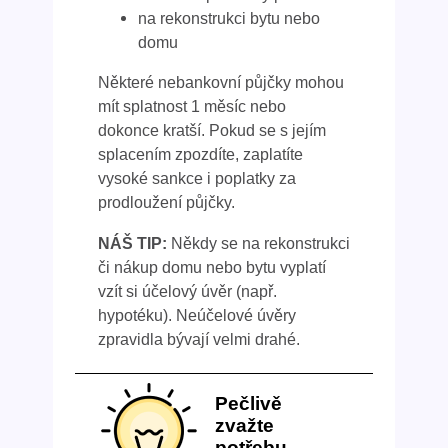
na rekonstrukci bytu nebo
domu
Některé nebankovní půjčky mohou
mít splatnost 1 měsíc nebo
dokonce kratší. Pokud se s jejím
splacením zpozdíte, zaplatíte
vysoké sankce i poplatky za
prodloužení půjčky.
NÁŠ TIP:
Někdy se na rekonstrukci
či nákup domu nebo bytu vyplatí
vzít si účelový úvěr (např.
hypotéku). Neúčelové úvěry
zpravidla bývají velmi drahé.
Pečlivě
zvažte
potřebu