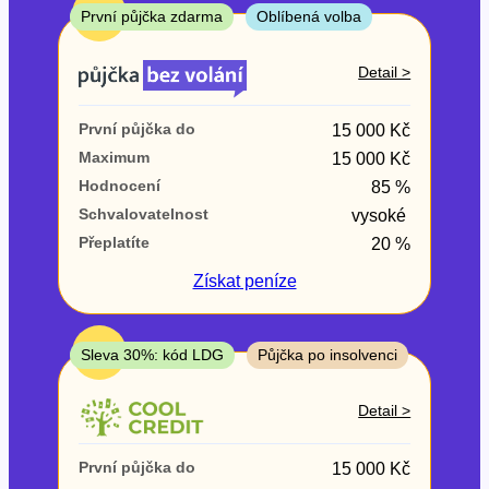
ne
TOP
První půjčka zdarma
Oblíbená volba
V exekuci
Detail >
ano
První půjčka do
15 000 Kč
ne
Maximum
15 000 Kč
Hodnocení
85 %
Po insolvenci
Schvalovatelnost
vysoké
ano
Přeplatíte
20 %
ne
Získat
peníze
V hotovosti
ano
TOP
Sleva 30%: kód LDG
Půjčka po insolvenci
ne
Detail >
První půjčka do
15 000 Kč