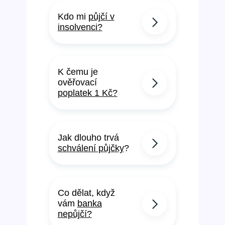
Kdo mi
půjčí v
insolvenci?
K čemu je
ověřovací
poplatek 1 Kč?
Jak dlouho trvá
schválení půjčky
?
Co dělat, když
vám
banka
nepůjčí?