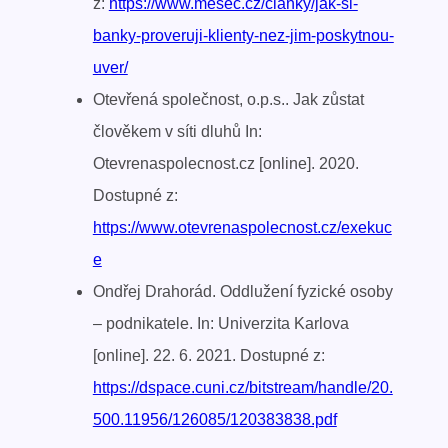
z:
https://www.mesec.cz/clanky/jak-si-
banky-proveruji-klienty-nez-jim-poskytnou-
uver/
Otevřená společnost, o.p.s.. Jak zůstat
člověkem v síti dluhů In:
Otevrenaspolecnost.cz [online]. 2020.
Dostupné z:
https://www.otevrenaspolecnost.cz/exekuc
e
Ondřej Drahorád. Oddlužení fyzické osoby
– podnikatele. In: Univerzita Karlova
[online]. 22. 6. 2021. Dostupné z:
https://dspace.cuni.cz/bitstream/handle/20.
500.11956/126085/120383838.pdf