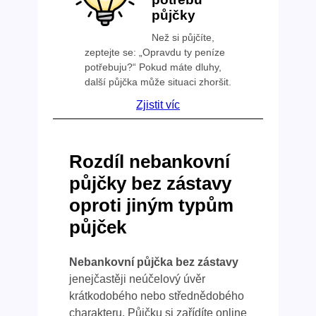
půjčky
Než si půjčíte,
zeptejte se: „Opravdu ty peníze
potřebuju?“ Pokud máte dluhy,
další půjčka může situaci zhoršit.
Zjistit víc
Rozdíl nebankovní
půjčky bez zástavy
oproti jiným typům
půjček
Nebankovní půjčka bez zástavy
jenejčastěji neúčelový úvěr
krátkodobého nebo střednědobého
charakteru. Půjčku si zařídíte online