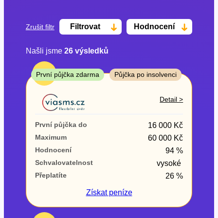
Filtrovat
Hodnocení
Zrušit filtr
Našli jsme
26
výsledků
Cena
TOP
První půjčka zdarma
Půjčka po insolvenci
Od
Do
Detail >
První půjčka zdarma
První půjčka do
16 000 Kč
–
Maximum
60 000 Kč
Hodnocení
94 %
ano
Schvalovatelnost
vysoké
ne
Přeplatíte
26 %
Ve zkušebce
Získat
peníze
ano