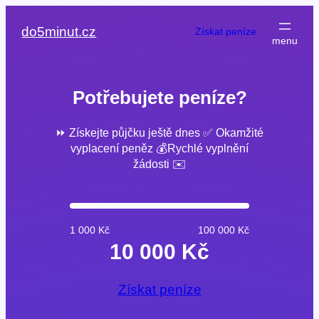
Přeskočit
na
do5minut.cz
Získat peníze
obsah
Potřebujete peníze?
⏩ Získejte půjčku ještě dnes ✅ Okamžité
vyplacení peněz 💰Rychlé vyplnění
žádosti ✉️
1 000 Kč
100 000 Kč
10 000 Kč
Získat peníze