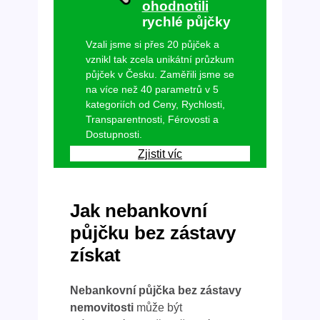
ohodnotili
rychlé půjčky
Vzali jsme si přes 20 půjček a
vznikl tak zcela unikátní průzkum
půjček v Česku. Zaměřili jsme se
na více než 40 parametrů v 5
kategoriích od Ceny, Rychlosti,
Transparentnosti, Férovosti a
Dostupnosti.
Zjistit víc
Jak nebankovní
půjčku bez zástavy
získat
Nebankovní půjčka bez zástavy
nemovitosti
může být