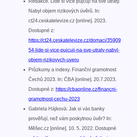
Redakce. Lidé si více půjčují na své útraty.
Nabyl objem rizikových úvěrů. In:
ct24.ceskatelevize.cz [online]. 2023.
Dostupné z:
https://ct24.ceskatelevize.cz/domaci/35909
54-lide-si-vice-pujcuji-na-sve-utraty-nabyl-
objem-rizikovych-uveru
Průzkumy a indexy. Finanční gramotnost
Čechů 2023. In: ČBA [online]. 20.7.2023.
Dostupné z:
https://cbaonline.cz/financni-
gramotnost-cechu-2023
Gabriela Hájková: Jak si vás banky
prověřují, než vám poskytnou úvěr? In:
Měšec.cz [online]. 10. 5. 2022. Dostupné