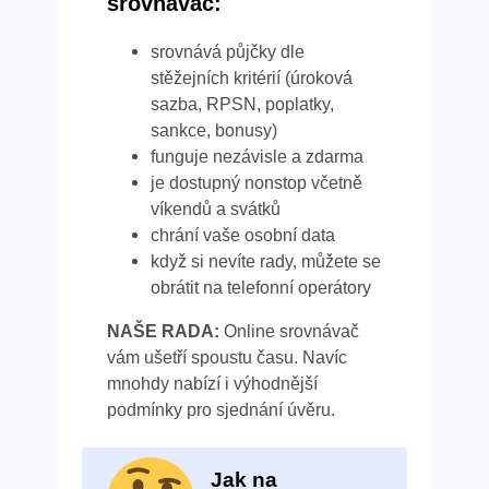
srovnávač:
srovnává půjčky dle
stěžejních kritérií (úroková
sazba, RPSN, poplatky,
sankce, bonusy)
funguje nezávisle a zdarma
je dostupný nonstop včetně
víkendů a svátků
chrání vaše osobní data
když si nevíte rady, můžete se
obrátit na telefonní operátory
NAŠE RADA:
Online srovnávač
vám ušetří spoustu času. Navíc
mnohdy nabízí i výhodnější
podmínky pro sjednání úvěru.
Jak na