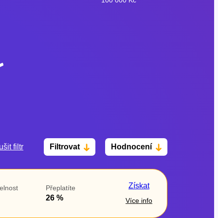
šit filtr
Filtrovat
Hodnocení
Po insolvenci
V hotovosti
ano
ano
Získat
elnost
Přeplatíte
ne
ne
26 %
Více info