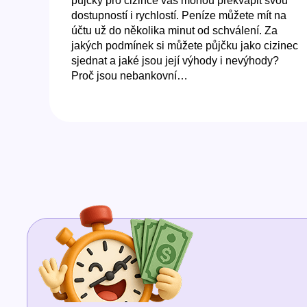
půjčky pro cizince vás mohou překvapit svou
dostupností i rychlostí. Peníze můžete mít na
účtu už do několika minut od schválení. Za
jakých podmínek si můžete půjčku jako cizinec
sjednat a jaké jsou její výhody i nevýhody?
Proč jsou nebankovní…