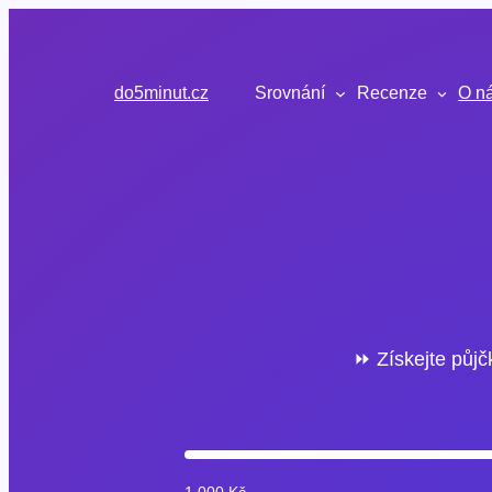
Přeskočit
na
obsah
do5minut.cz
Srovnání
Recenze
O n
⏩ Získejte půjč
1 000 Kč