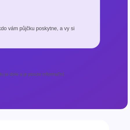
kdo vám půjčku poskytne, a vy si
u je dole a je pouze informační.