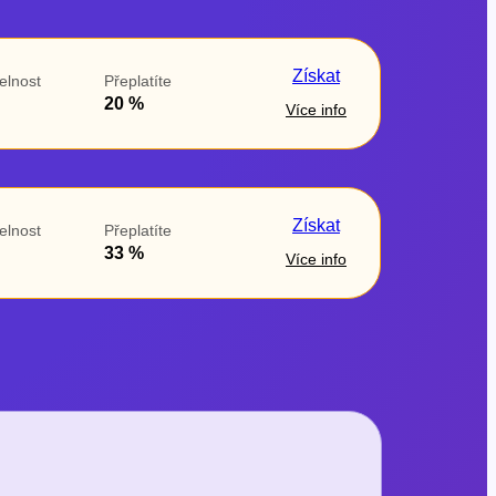
Získat
elnost
Přeplatíte
20 %
Více info
Získat
elnost
Přeplatíte
33 %
Více info