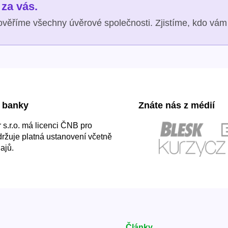
za vás.
věříme všechny úvěrové společnosti. Zjistíme, kdo vám 
 banky
Znáte nás z médií
s.r.o. má licenci ČNB pro
držuje platná ustanovení včetně
ajů.
Články