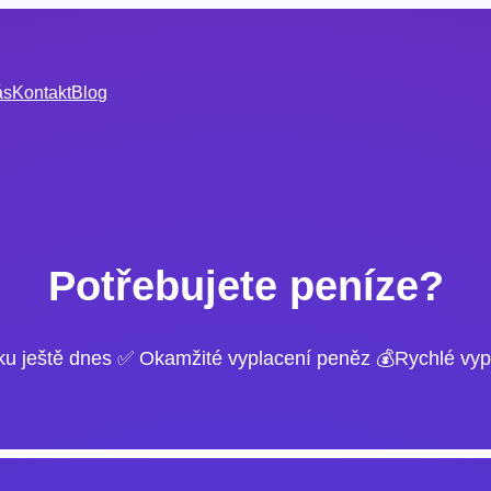
ás
Kontakt
Blog
Potřebujete peníze?
ku ještě dnes ✅ Okamžité vyplacení peněz 💰Rychlé vyp