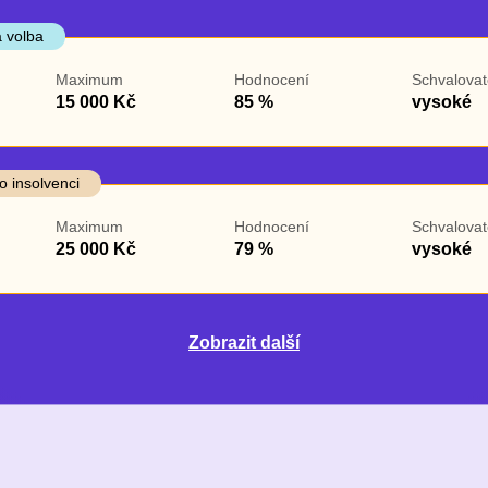
 volba
Maximum
Hodnocení
Schvalovat
15 000 Kč
85 %
vysoké
o insolvenci
Maximum
Hodnocení
Schvalovat
25 000 Kč
79 %
vysoké
Zobrazit další