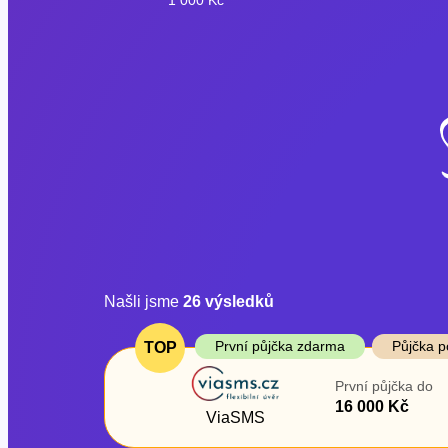
Našli jsme
26
výsledků
Cena
První půjčka z
První půjčka zdarma
Půjčka p
TOP
Od
–
První půjčka do
ano
16 000 Kč
Do
ViaSMS
ne