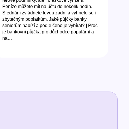
férové podmínky, ale i bleskové vyřízení.
Peníze můžete mít na účtu do několik hodin.
Sjednání zvládnete levou zadní a vyhnete se i
zbytečným poplatkům. Jaké půjčky banky
seniorům nabízí a podle čeho je vybírat? ] Proč
je bankovní půjčka pro důchodce populární a
na…