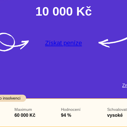
10 000 Kč
Získat peníze
Zru
darma
Ve zkušebce
V exekuci
o insolvenci
ano
ano
Maximum
Hodnocení
Schvalovat
ne
ne
60 000 Kč
94 %
vysoké