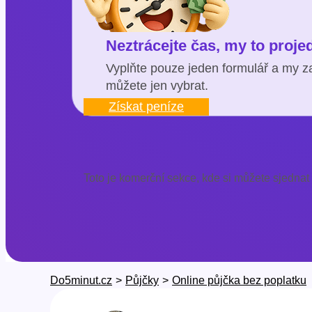
Neztrácejte čas, my to proj
Vyplňte pouze jeden formulář a my za
můžete jen vybrat.
Získat peníze
Toto je komerční sekce, kde si můžete sjednat
Do5minut.cz
>
Půjčky
>
Online půjčka bez poplatku