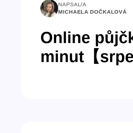
NAPSAL/A
MICHAELA DOČKALOVÁ
Online půjč
minut【srp