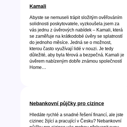
Kamali
Abyste se nemuseli trápit složitým ověřováním
solidnosti poskytovatele, vyzkoušela jsem za
vás jednu z úvěrových nabídek – Kamali, která
se zaměřuje na krátkodobé úvěry se splatností
do jednoho měsíce. Jedná se o možnost,
kterou často využívají lidé v nouzi. Je tedy
důležité, aby byla férová a bezpečná. Kamali je
úvěrem nabízeným dobře známou společností
Home…
Nebankovní půjčky pro cizince
Hledáte rychlé a snadné řešení financí, ale jste
cizinec žijící a pracující v Česku? Nebankovní