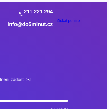
211 221 294
Získat peníze
info@do5minut.cz
lnění žádosti ✉️
100 000 Kč