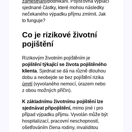
zaměstnání
/podnikání. Pojišťovna vyplácí
sjednané částky, které mohou následky
nečekaného výpadku příjmu zmírnit. Jak
to funguje?
Co je rizikové životní
pojištění
Rizikovým životním pojištěním je
pojištění týkající se života pojištěného
klienta
. Sjednat se dá na různě dlouhou
dobu a neobejde se bez pojištění rizika
úmrtí
(vyvolaného nemocí, úrazem nebo
z obou možných příčin).
K základnímu životnímu pojištění lze
sjednávat připojištění,
mimo jiné i pro
případ výpadku příjmu. Vyvolán může být
hospitalizací, pracovní neschopností,
ošetřováním člena rodiny, invaliditou