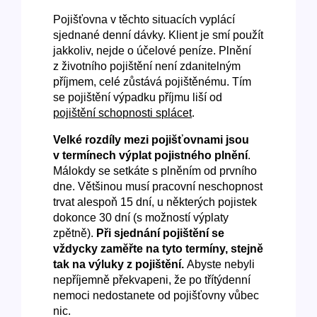
Pojišťovna v těchto situacích vyplácí
sjednané denní dávky. Klient je smí použít
jakkoliv, nejde o účelové peníze. Plnění
z životního pojištění není zdanitelným
příjmem, celé zůstává pojištěnému. Tím
se pojištění výpadku příjmu liší od
pojištění schopnosti splácet
.
Velké rozdíly mezi pojišťovnami jsou
v termínech výplat pojistného plnění
.
Málokdy se setkáte s plněním od prvního
dne. Většinou musí pracovní neschopnost
trvat alespoň 15 dní, u některých pojistek
dokonce 30 dní (s možností výplaty
zpětně).
Při sjednání pojištění se
vždycky zaměřte na tyto termíny, stejně
tak na výluky z pojištění.
Abyste nebyli
nepříjemně překvapeni, že po třítýdenní
nemoci nedostanete od pojišťovny vůbec
nic.