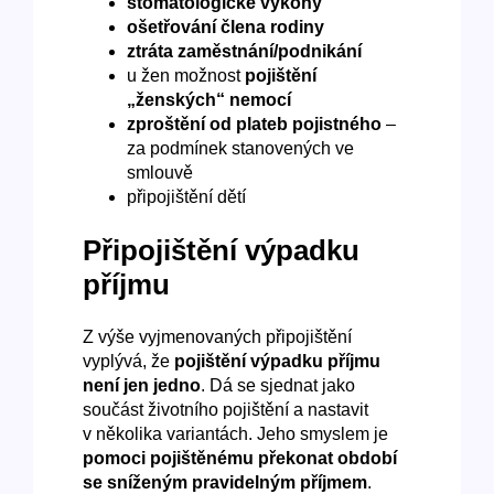
stomatologické výkony
ošetřování člena rodiny
ztráta zaměstnání/podnikání
u žen možnost
pojištění
„ženských“ nemocí
zproštění od plateb pojistného
–
za podmínek stanovených ve
smlouvě
připojištění dětí
Připojištění výpadku
příjmu
Z výše vyjmenovaných připojištění
vyplývá, že
pojištění výpadku příjmu
není jen jedno
. Dá se sjednat jako
součást životního pojištění a nastavit
v několika variantách. Jeho smyslem je
pomoci pojištěnému překonat období
se sníženým pravidelným příjmem
.