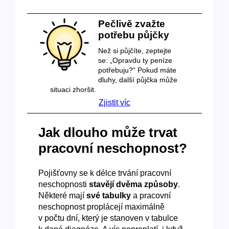
Pečlivě zvažte
potřebu půjčky
Než si půjčíte, zeptejte
se: „Opravdu ty peníze
potřebuju?“ Pokud máte
dluhy, další půjčka může
situaci zhoršit.
Zjistit víc
Jak dlouho může trvat
pracovní neschopnost?
Pojišťovny se k délce trvání pracovní
neschopnosti
stavějí dvěma způsoby
.
Některé mají
své tabulky
a pracovní
neschopnost proplácejí maximálně
v počtu dní, který je stanoven v tabulce