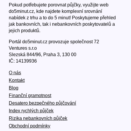
Pokud potřebujete porovnat půjčky, využijte web
do5minut.cz, kde najdete komplexní srovnání
nabídek z trhu a to do 5 minut! Poskytujeme přehled
jak bankovních, tak i nebankovních poskytovatelů a
jejich produktů.
Portál do5minut.cz provozuje společnost 72
Ventures s.r.o
Slezská 844/96, Praha 3, 130 00
IČ: 14139936
O nás
Kontakt
Blog
Finanční gramotnost
Desatero bezpečného půjčování
Index rychlých půjček
Rizika nebankovních půjček
Obchodní podmínky