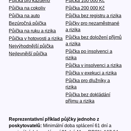
Půjčka pro každého
Půjčka 100 000 Kč
Půjčka na cokoliv
Půjčka 200 000 Kč
Půjčka na auto
Půjčka bez registru a rizika
Bezúročná půjčka
Půjčky pro nezaměstnané
a rizika
Půjčka na ruku a rizika
Půjčka bez doložení příjmů
Půjčka v hotovosti a rizika
a rizika
Nejvýhodnější půjčka
Půjčka po insolvenci a
Nejlevnější půjčka
rizika
Půjčka v insolvenci a rizika
Půjčka v exekuci a rizika
Půjčka pro dlužníky a
rizika
Půjčka bez dokládání
příjmu a rizika
Reprezentativní příklad půjčky jednoho z
poskytovatelů:
Minimální doba splácení 61 dní a