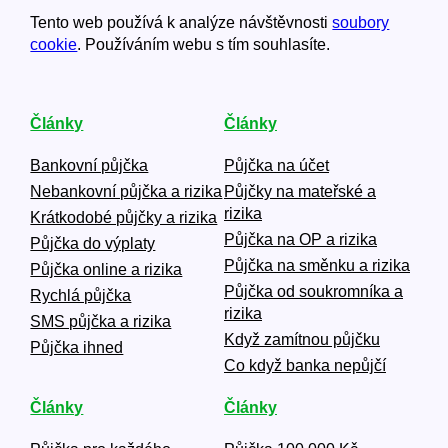
Tento web používá k analýze návštěvnosti
soubory
cookie
. Používáním webu s tím souhlasíte.
Články
Články
Bankovní půjčka
Půjčka na účet
Nebankovní půjčka a rizika
Půjčky na mateřské a
rizika
Krátkodobé půjčky a rizika
Půjčka na OP a rizika
Půjčka do výplaty
Půjčka na směnku a rizika
Půjčka online a rizika
Půjčka od soukromníka a
Rychlá půjčka
rizika
SMS půjčka a rizika
Když zamítnou půjčku
Půjčka ihned
Co když banka nepůjčí
Články
Články