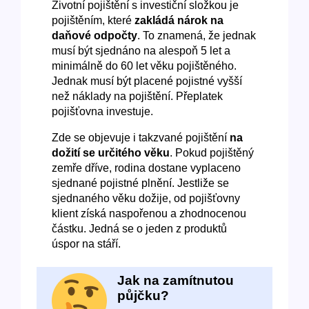
Životní pojištění s investiční složkou je
pojištěním, které
zakládá nárok na
daňové odpočty
. To znamená, že jednak
musí být sjednáno na alespoň 5 let a
minimálně do 60 let věku pojištěného.
Jednak musí být placené pojistné vyšší
než náklady na pojištění. Přeplatek
pojišťovna investuje.
Zde se objevuje i takzvané pojištění
na
dožití se určitého věku
. Pokud pojištěný
zemře dříve, rodina dostane vyplaceno
sjednané pojistné plnění. Jestliže se
sjednaného věku dožije, od pojišťovny
klient získá naspořenou a zhodnocenou
částku. Jedná se o jeden z produktů
úspor na stáří.
Jak na zamítnutou
půjčku?