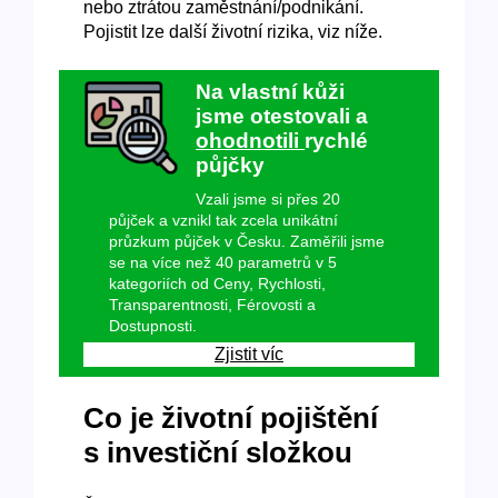
nebo ztrátou zaměstnání/podnikání.
Pojistit lze další životní rizika, viz níže.
Na vlastní kůži
jsme otestovali a
ohodnotili
rychlé
půjčky
Vzali jsme si přes 20
půjček a vznikl tak zcela unikátní
průzkum půjček v Česku. Zaměřili jsme
se na více než 40 parametrů v 5
kategoriích od Ceny, Rychlosti,
Transparentnosti, Férovosti a
Dostupnosti.
Zjistit víc
Co je životní pojištění
s investiční složkou