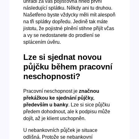
uhradí za vás pojišťovna hned první
následující splátku. Někdy ani tu druhou.
Našetřeno byste vždycky měli mít alespoň
na tři splátky dopředu. Jedině tak máte
jistotu, že pojistné plnění stihne přijít včas
a vy se nedostanete do prodlení se
splácením úvěru.
Lze si sjednat novou
půjčku během pracovní
neschopnosti?
Pracovní neschopnost je
značnou
překážkou ke sjednání půjčky,
především u banky
. Lze si sice půjčku
předem dohodnout, ale k podpisu může
dojít, až je klient uschopněn.
U nebankovních půjček je situace
odlišná. Protože se nebankovní