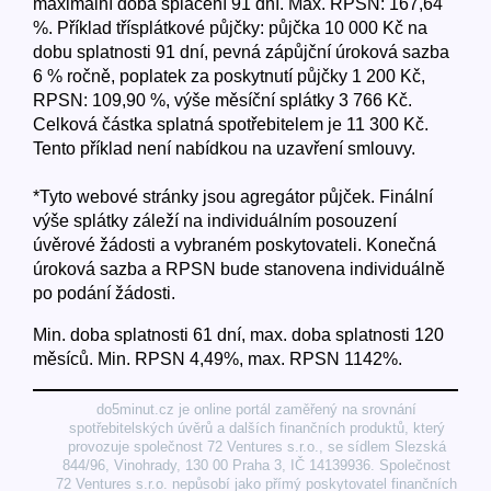
maximální doba splácení 91 dní. Max. RPSN: 167,64
%. Příklad třísplátkové půjčky: půjčka 10 000 Kč na
dobu splatnosti 91 dní, pevná zápůjční úroková sazba
6 % ročně, poplatek za poskytnutí půjčky 1 200 Kč,
RPSN: 109,90 %, výše měsíční splátky 3 766 Kč.
Celková částka splatná spotřebitelem je 11 300 Kč.
Tento příklad není nabídkou na uzavření smlouvy.
*Tyto webové stránky jsou agregátor půjček. Finální
výše splátky záleží na individuálním posouzení
úvěrové žádosti a vybraném poskytovateli. Konečná
úroková sazba a RPSN bude stanovena individuálně
po podání žádosti.
Min. doba splatnosti 61 dní, max. doba splatnosti 120
měsíců. Min. RPSN 4,49%, max. RPSN 1142%.
do5minut.cz je online portál zaměřený na srovnání
spotřebitelských úvěrů a dalších finančních produktů, který
provozuje společnost 72 Ventures s.r.o., se sídlem Slezská
844/96, Vinohrady, 130 00 Praha 3, IČ 14139936. Společnost
72 Ventures s.r.o. nepůsobí jako přímý poskytovatel finančních