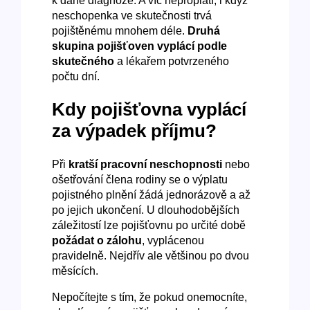
k dané diagnóze. A víc neproplatí, i když
neschopenka ve skutečnosti trvá
pojištěnému mnohem déle.
Druhá
skupina pojišťoven vyplácí podle
skutečného
a lékařem potvrzeného
počtu dní.
Kdy pojišťovna vyplácí
za výpadek příjmu?
Při
kratší pracovní neschopnosti
nebo
ošetřování člena rodiny se o výplatu
pojistného plnění žádá jednorázově a až
po jejich ukončení. U dlouhodobějších
záležitostí lze pojišťovnu po určité době
požádat o zálohu
, vyplácenou
pravidelně. Nejdřív ale většinou po dvou
měsících.
Nepočítejte s tím, že pokud onemocníte,