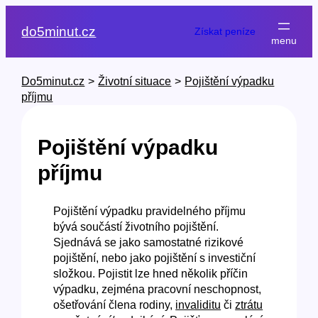
Přeskočit
na
do5minut.cz
Získat peníze
obsah
Do5minut.cz
>
Životní situace
>
Pojištění výpadku
příjmu
Pojištění výpadku
příjmu
Pojištění výpadku pravidelného příjmu
bývá součástí životního pojištění.
Sjednává se jako samostatné rizikové
pojištění, nebo jako pojištění s investiční
složkou. Pojistit lze hned několik příčin
výpadku, zejména pracovní neschopnost,
ošetřování člena rodiny,
invaliditu
či
ztrátu