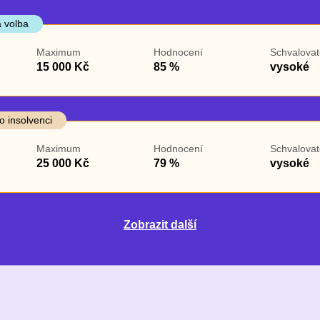
 volba
Maximum
Hodnocení
Schvalovat
15 000 Kč
85 %
vysoké
o insolvenci
Maximum
Hodnocení
Schvalovat
25 000 Kč
79 %
vysoké
Zobrazit další