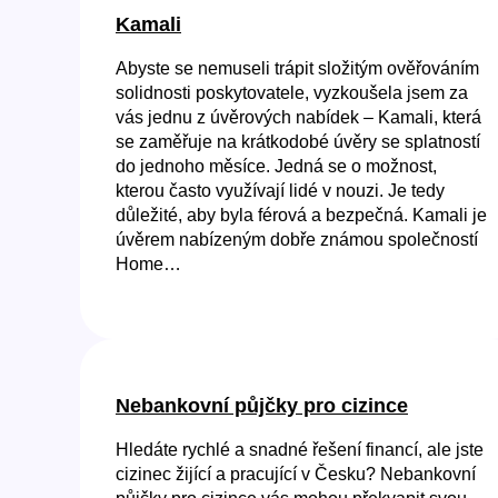
Kamali
Abyste se nemuseli trápit složitým ověřováním
solidnosti poskytovatele, vyzkoušela jsem za
vás jednu z úvěrových nabídek – Kamali, která
se zaměřuje na krátkodobé úvěry se splatností
do jednoho měsíce. Jedná se o možnost,
kterou často využívají lidé v nouzi. Je tedy
důležité, aby byla férová a bezpečná. Kamali je
úvěrem nabízeným dobře známou společností
Home…
Nebankovní půjčky pro cizince
Hledáte rychlé a snadné řešení financí, ale jste
cizinec žijící a pracující v Česku? Nebankovní