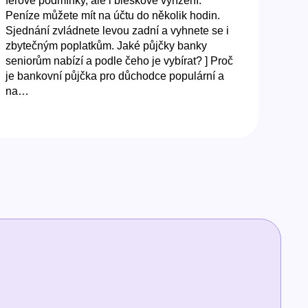
férové podmínky, ale i bleskové vyřízení.
Peníze můžete mít na účtu do několik hodin.
Sjednání zvládnete levou zadní a vyhnete se i
zbytečným poplatkům. Jaké půjčky banky
seniorům nabízí a podle čeho je vybírat? ] Proč
je bankovní půjčka pro důchodce populární a
na…