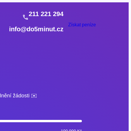
211 221 294
Získat peníze
info@do5minut.cz
lnění žádosti ✉️
100 000 Kč