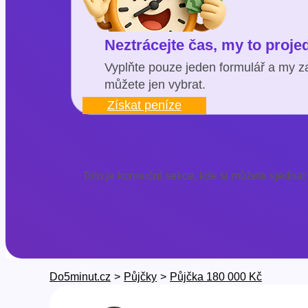
Neztrácejte čas, my to proj
Vyplňte pouze jeden formulář a my za
můžete jen vybrat.
Získat peníze
Toto je komerční sekce, kde si můžete sjednat
Do5minut.cz
>
Půjčky
>
Půjčka 180 000 Kč