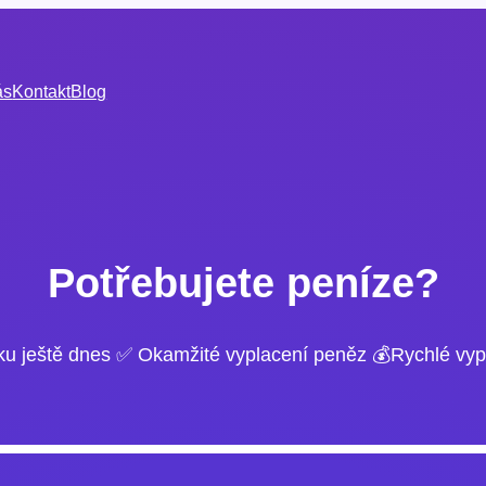
ás
Kontakt
Blog
Potřebujete peníze?
ku ještě dnes ✅ Okamžité vyplacení peněz 💰Rychlé vyp