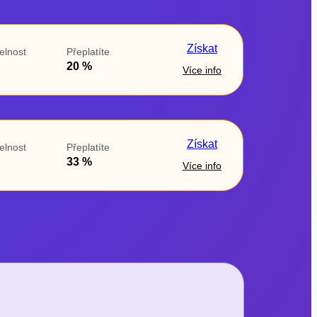
Získat
elnost
Přeplatíte
20 %
Více info
Získat
elnost
Přeplatíte
33 %
Více info