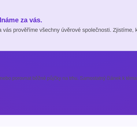
ednáme za vás.
 vás prověříme všechny úvěrové společnosti. Zjistíme, 
 nebo porovnat běžné půjčky na trhu. Samostatný článek k témat