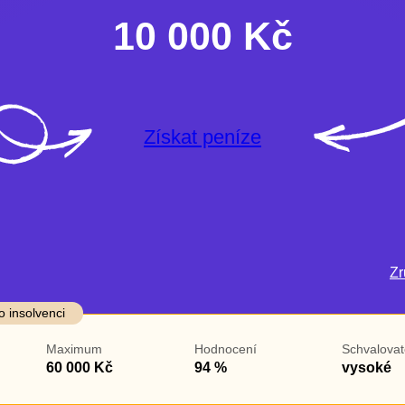
10 000 Kč
Získat peníze
Zru
darma
Ve zkušebce
V exekuci
o insolvenci
ano
ano
Maximum
Hodnocení
Schvalovat
ne
ne
60 000 Kč
94 %
vysoké