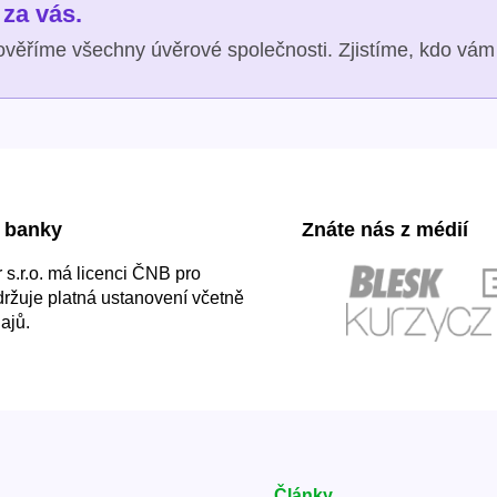
za vás.
věříme všechny úvěrové společnosti. Zjistíme, kdo vám 
 banky
Znáte nás z médií
s.r.o. má licenci ČNB pro
držuje platná ustanovení včetně
ajů.
Články