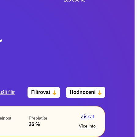
šit filtr
Filtrovat
Hodnocení
Po insolvenci
V hotovosti
ano
ano
Získat
elnost
Přeplatíte
ne
ne
26 %
Více info