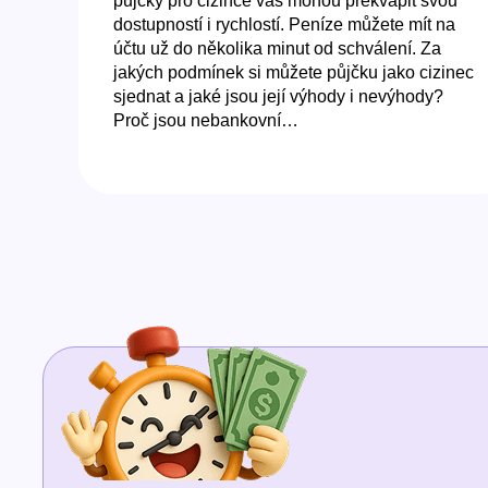
půjčky pro cizince vás mohou překvapit svou
dostupností i rychlostí. Peníze můžete mít na
účtu už do několika minut od schválení. Za
jakých podmínek si můžete půjčku jako cizinec
sjednat a jaké jsou její výhody i nevýhody?
Proč jsou nebankovní…