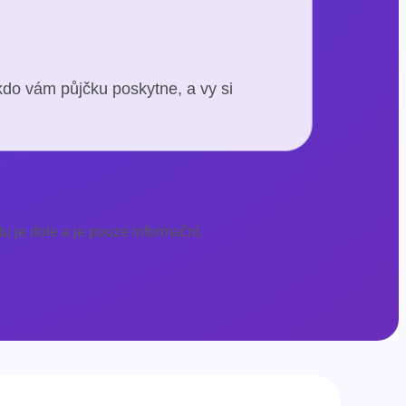
kdo vám půjčku poskytne, a vy si
u je dole a je pouze informační.