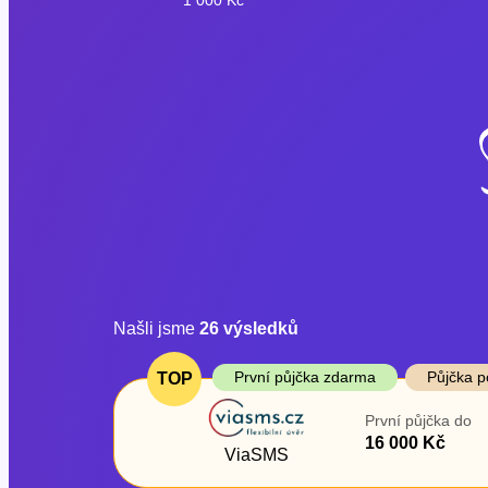
Našli jsme
26
výsledků
Cena
První půjčka z
První půjčka zdarma
Půjčka p
TOP
Od
–
První půjčka do
ano
16 000 Kč
Do
ViaSMS
ne