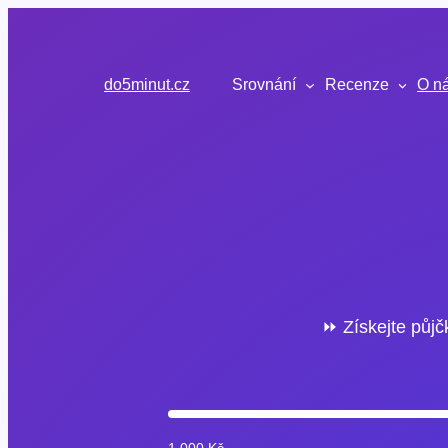
Přeskočit
na
obsah
do5minut.cz
Srovnání
Recenze
O n
⏩ Získejte půjč
1 000 Kč