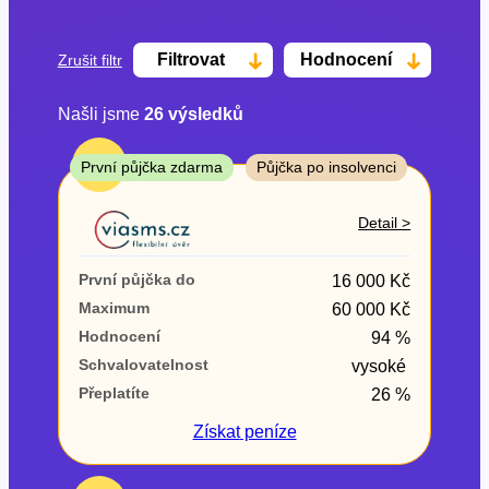
Filtrovat
Hodnocení
Zrušit filtr
Našli jsme
26
výsledků
Cena
TOP
První půjčka zdarma
Půjčka po insolvenci
Od
Do
Detail >
První půjčka zdarma
První půjčka do
16 000 Kč
–
Maximum
60 000 Kč
Hodnocení
94 %
ano
Schvalovatelnost
vysoké
ne
Přeplatíte
26 %
Ve zkušebce
Získat
peníze
ano