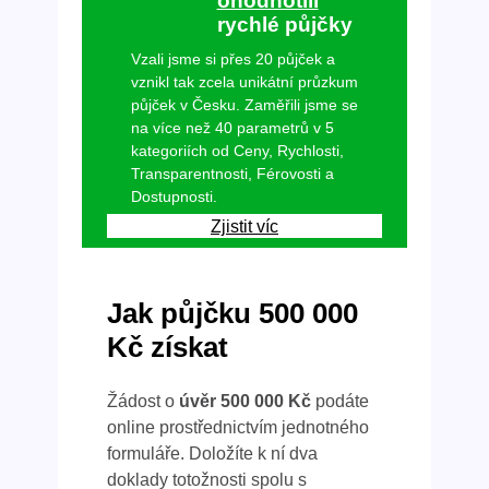
ohodnotili
rychlé půjčky
Vzali jsme si přes 20 půjček a
vznikl tak zcela unikátní průzkum
půjček v Česku. Zaměřili jsme se
na více než 40 parametrů v 5
kategoriích od Ceny, Rychlosti,
Transparentnosti, Férovosti a
Dostupnosti.
Zjistit víc
Jak půjčku 500 000
Kč získat
Žádost o
úvěr
500 000 Kč
podáte
online prostřednictvím jednotného
formuláře. Doložíte k ní dva
doklady totožnosti spolu s