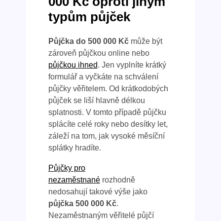
000 Kč oproti jiným
typům půjček
Půjčka do 500 000 Kč
může být
zároveň půjčkou online nebo
půjčkou ihned
. Jen vyplníte krátký
formulář a vyčkáte na schválení
půjčky věřitelem. Od krátkodobých
půjček se liší hlavně délkou
splatnosti. V tomto případě půjčku
splácíte celé roky nebo desítky let,
záleží na tom, jak vysoké měsíční
splátky hradíte.
Půjčky pro
nezaměstnané
rozhodně
nedosahují takové výše jako
půjčka 500 000 Kč
.
Nezaměstnaným věřitelé půjčí