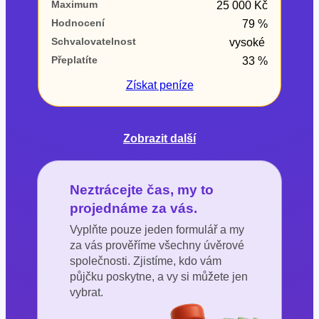
Maximum
25 000 Kč
Hodnocení
79 %
Schvalovatelnost
vysoké
Přeplatíte
33 %
Získat
peníze
Zobrazit další
Neztrácejte čas, my to
projednáme za vás.
Vyplňte pouze jeden formulář a my
za vás prověříme všechny úvěrové
společnosti. Zjistíme, kdo vám
půjčku poskytne, a vy si můžete jen
vybrat.