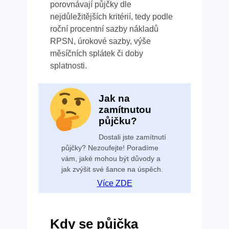
porovnávají půjčky dle
nejdůležitějších kritérií, tedy podle
roční procentní sazby nákladů
RPSN, úrokové sazby, výše
měsíčních splátek či doby
splatnosti.
Jak na
zamítnutou
půjčku?
Dostali jste zamítnutí
půjčky? Nezoufejte! Poradíme
vám, jaké mohou být důvody a
jak zvýšit své šance na úspěch.
Více ZDE
Kdy se půjčka