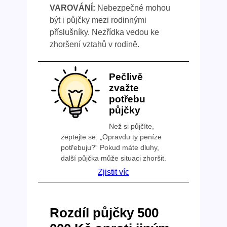
VAROVÁNÍ:
Nebezpečné mohou
být i půjčky mezi rodinnými
příslušníky. Nezřídka vedou ke
zhoršení vztahů v rodině.
Pečlivě
zvažte
potřebu
půjčky
Než si půjčíte,
zeptejte se: „Opravdu ty peníze
potřebuju?“ Pokud máte dluhy,
další půjčka může situaci zhoršit.
Zjistit víc
Rozdíl půjčky 500