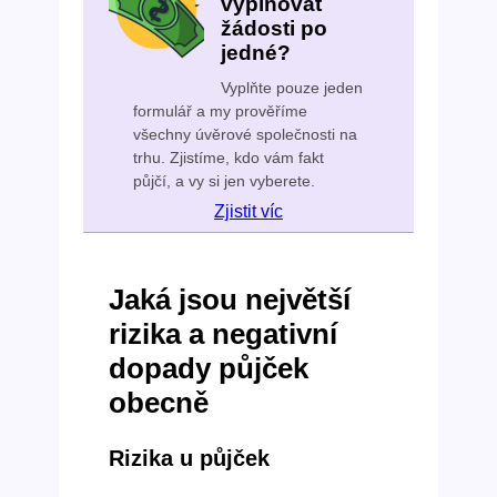
vyplňovat
žádosti po
jedné?
Vyplňte pouze jeden
formulář a my prověříme
všechny úvěrové společnosti na
trhu. Zjistíme, kdo vám fakt
půjčí, a vy si jen vyberete.
Zjistit víc
Jaká jsou největší
rizika a negativní
dopady půjček
obecně
Rizika u půjček