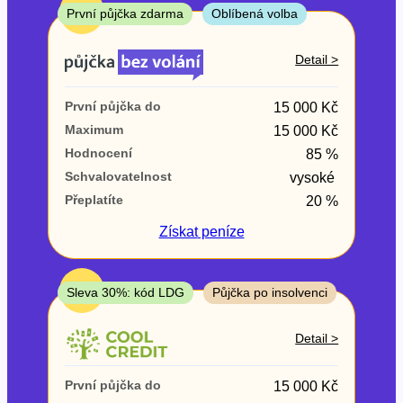
ne
TOP
První půjčka zdarma
Oblíbená volba
V exekuci
Detail >
ano
První půjčka do
15 000 Kč
ne
Maximum
15 000 Kč
Hodnocení
85 %
Po insolvenci
Schvalovatelnost
vysoké
ano
Přeplatíte
20 %
ne
Získat
peníze
V hotovosti
ano
TOP
Sleva 30%: kód LDG
Půjčka po insolvenci
ne
Detail >
První půjčka do
15 000 Kč