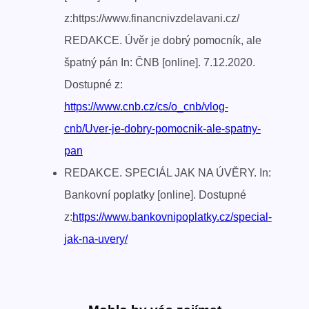
z:https://www.financnivzdelavani.cz/
REDAKCE. Úvěr je dobrý pomocník, ale
špatný pán In: ČNB [online]. 7.12.2020.
Dostupné z:
https://www.cnb.cz/cs/o_cnb/vlog-
cnb/Uver-je-dobry-pomocnik-ale-spatny-
pan
REDAKCE. SPECIÁL JAK NA ÚVĚRY. In:
Bankovní poplatky [online]. Dostupné
z:
https://www.bankovnipoplatky.cz/special-
jak-na-uvery/