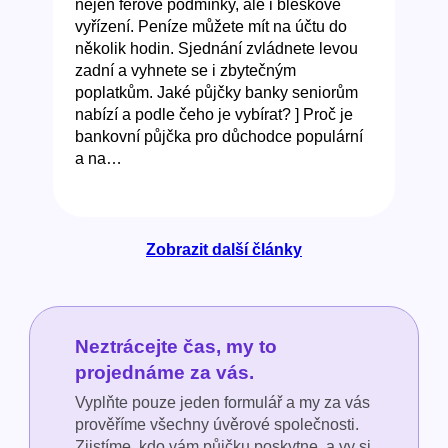
nejen férové podmínky, ale i bleskové
vyřízení. Peníze můžete mít na účtu do
několik hodin. Sjednání zvládnete levou
zadní a vyhnete se i zbytečným
poplatkům. Jaké půjčky banky seniorům
nabízí a podle čeho je vybírat? ] Proč je
bankovní půjčka pro důchodce populární
a na…
Zobrazit další články
Neztrácejte čas, my to
projednáme za vás.
Vyplňte pouze jeden formulář a my za vás
prověříme všechny úvěrové společnosti.
Zjistíme, kdo vám půjčku poskytne, a vy si