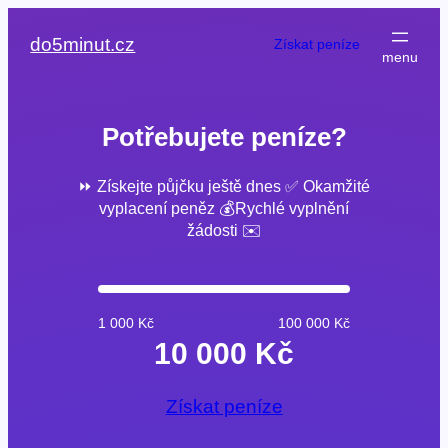
Přeskočit
na
do5minut.cz
Získat peníze
obsah
Potřebujete peníze?
⏩ Získejte půjčku ještě dnes ✅ Okamžité
vyplacení peněz 💰Rychlé vyplnění
žádosti ✉️
1 000 Kč
100 000 Kč
10 000 Kč
Získat peníze