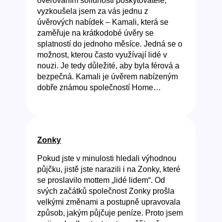
ověřováním solidnosti poskytovatele,
vyzkoušela jsem za vás jednu z
úvěrových nabídek – Kamali, která se
zaměřuje na krátkodobé úvěry se
splatností do jednoho měsíce. Jedná se o
možnost, kterou často využívají lidé v
nouzi. Je tedy důležité, aby byla férová a
bezpečná. Kamali je úvěrem nabízeným
dobře známou společností Home…
Zonky
Pokud jste v minulosti hledali výhodnou
půjčku, jistě jste narazili i na Zonky, které
se proslavilo mottem „lidé lidem“. Od
svých začátků společnost Zonky prošla
velkými změnami a postupně upravovala
způsob, jakým půjčuje peníze. Proto jsem