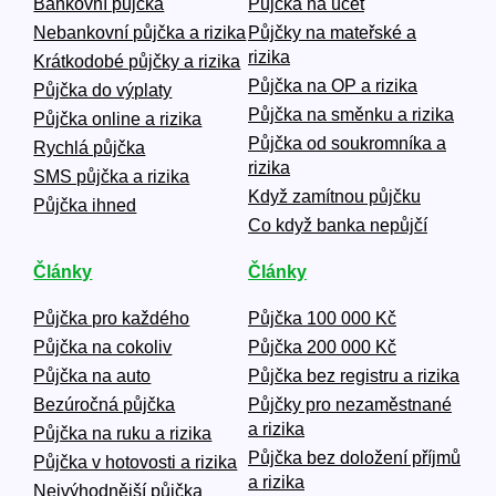
Bankovní půjčka
Půjčka na účet
Nebankovní půjčka a rizika
Půjčky na mateřské a
rizika
Krátkodobé půjčky a rizika
Půjčka na OP a rizika
Půjčka do výplaty
Půjčka na směnku a rizika
Půjčka online a rizika
Půjčka od soukromníka a
Rychlá půjčka
rizika
SMS půjčka a rizika
Když zamítnou půjčku
Půjčka ihned
Co když banka nepůjčí
Články
Články
Půjčka pro každého
Půjčka 100 000 Kč
Půjčka na cokoliv
Půjčka 200 000 Kč
Půjčka na auto
Půjčka bez registru a rizika
Bezúročná půjčka
Půjčky pro nezaměstnané
a rizika
Půjčka na ruku a rizika
Půjčka bez doložení příjmů
Půjčka v hotovosti a rizika
a rizika
Nejvýhodnější půjčka