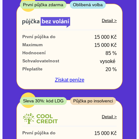
ne
TOP
První půjčka zdarma
Oblíbená volba
V exekuci
Detail >
ano
První půjčka do
15 000 Kč
ne
Maximum
15 000 Kč
Hodnocení
85 %
Po insolvenci
Schvalovatelnost
vysoké
ano
Přeplatíte
20 %
ne
Získat
peníze
V hotovosti
ano
TOP
Sleva 30%: kód LDG
Půjčka po insolvenci
ne
Detail >
První půjčka do
15 000 Kč