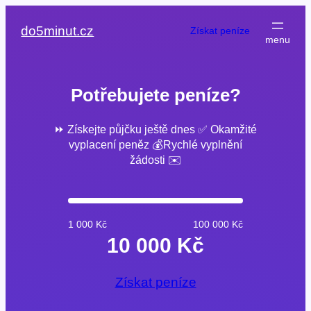
Přeskočit
na
do5minut.cz
Získat peníze
obsah
Potřebujete peníze?
⏩ Získejte půjčku ještě dnes ✅ Okamžité
vyplacení peněz 💰Rychlé vyplnění
žádosti ✉️
1 000 Kč
100 000 Kč
10 000 Kč
Získat peníze