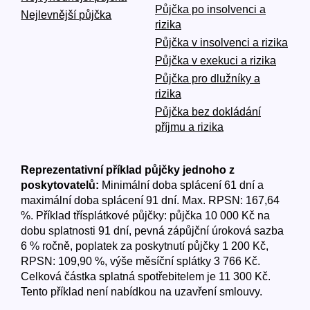
Půjčka po insolvenci a
Nejlevnější půjčka
rizika
Půjčka v insolvenci a rizika
Půjčka v exekuci a rizika
Půjčka pro dlužníky a
rizika
Půjčka bez dokládání
příjmu a rizika
Reprezentativní příklad půjčky jednoho z
poskytovatelů:
Minimální doba splácení 61 dní a
maximální doba splácení 91 dní. Max. RPSN: 167,64
%. Příklad třísplátkové půjčky: půjčka 10 000 Kč na
dobu splatnosti 91 dní, pevná zápůjční úroková sazba
6 % ročně, poplatek za poskytnutí půjčky 1 200 Kč,
RPSN: 109,90 %, výše měsíční splátky 3 766 Kč.
Celková částka splatná spotřebitelem je 11 300 Kč.
Tento příklad není nabídkou na uzavření smlouvy.