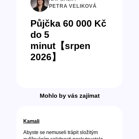
PETRA VELIKOVÁ
Půjčka 60 000 Kč
do 5
minut【srpen
2026】
Mohlo by vás zajímat
Kamali
Abyste se nemuseli trápit složitým