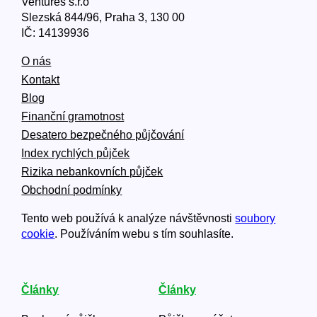
Ventures s.r.o
Slezská 844/96, Praha 3, 130 00
IČ: 14139936
O nás
Kontakt
Blog
Finanční gramotnost
Desatero bezpečného půjčování
Index rychlých půjček
Rizika nebankovních půjček
Obchodní podmínky
Tento web používá k analýze návštěvnosti
soubory
cookie
. Používáním webu s tím souhlasíte.
Články
Články