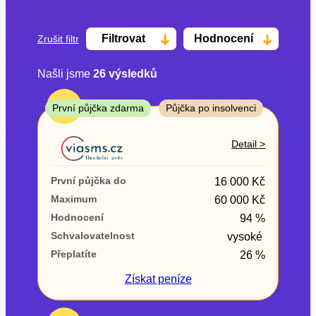
Filtrovat
Hodnocení
Zrušit filtr
Našli jsme
26
výsledků
Cena
TOP
První půjčka zdarma
Půjčka po insolvenci
Od
Do
Detail >
První půjčka zdarma
První půjčka do
16 000 Kč
–
Maximum
60 000 Kč
Hodnocení
94 %
ano
Schvalovatelnost
vysoké
ne
Přeplatíte
26 %
Ve zkušebce
Získat
peníze
ano