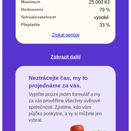
Maximum
25 000 Kč
Hodnocení
79 %
Schvalovatelnost
vysoké
Přeplatíte
33 %
Získat
peníze
Zobrazit další
Neztrácejte čas, my to
projednáme za vás.
Vyplňte pouze jeden formulář a my
za vás prověříme všechny úvěrové
společnosti. Zjistíme, kdo vám
půjčku poskytne, a vy si můžete jen
vybrat.