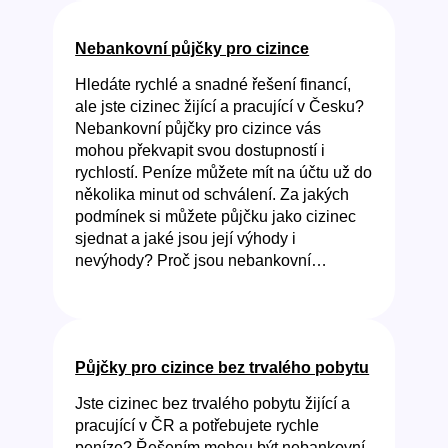
Nebankovní půjčky pro cizince
Hledáte rychlé a snadné řešení financí,
ale jste cizinec žijící a pracující v Česku?
Nebankovní půjčky pro cizince vás
mohou překvapit svou dostupností i
rychlostí. Peníze můžete mít na účtu už do
několika minut od schválení. Za jakých
podmínek si můžete půjčku jako cizinec
sjednat a jaké jsou její výhody i
nevýhody? Proč jsou nebankovní…
Půjčky pro cizince bez trvalého pobytu
Jste cizinec bez trvalého pobytu žijící a
pracující v ČR a potřebujete rychle
peníze? Řešením mohou být nebankovní