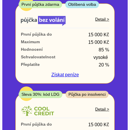
ne
TOP
První půjčka zdarma
Oblíbená volba
V exekuci
Detail >
ano
První půjčka do
15 000 Kč
ne
Maximum
15 000 Kč
Hodnocení
85 %
Po insolvenci
Schvalovatelnost
vysoké
ano
Přeplatíte
20 %
ne
Získat
peníze
V hotovosti
ano
TOP
Sleva 30%: kód LDG
Půjčka po insolvenci
ne
Detail >
První půjčka do
15 000 Kč