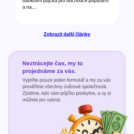
bankovní půjčka pro důchodce populární
a na…
Zobrazit další články
Neztrácejte čas, my to
projednáme za vás.
Vyplňte pouze jeden formulář a my za vás
prověříme všechny úvěrové společnosti.
Zjistíme, kdo vám půjčku poskytne, a vy si
můžete jen vybrat.