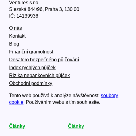
Ventures s.r.o
Slezská 844/96, Praha 3, 130 00
IČ: 14139936
O nás
Kontakt
Blog
Finanční gramotnost
Desatero bezpečného půjčování
Index rychlých půjček
Rizika nebankovních půjček
Obchodní podmínky
Tento web používá k analýze návštěvnosti
soubory
cookie
. Používáním webu s tím souhlasíte.
Články
Články