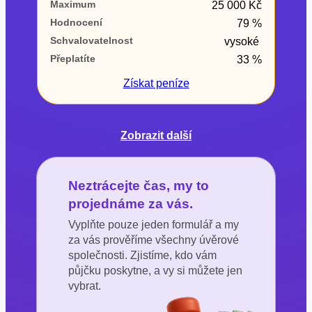
Maximum
25 000 Kč
Hodnocení
79 %
Schvalovatelnost
vysoké
Přeplatíte
33 %
Získat
peníze
Zobrazit další
Neztrácejte čas, my to
projednáme za vás.
Vyplňte pouze jeden formulář a my
za vás prověříme všechny úvěrové
společnosti. Zjistíme, kdo vám
půjčku poskytne, a vy si můžete jen
vybrat.