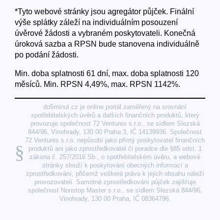
*Tyto webové stránky jsou agregátor půjček. Finální
výše splátky záleží na individuálním posouzení
úvěrové žádosti a vybraném poskytovateli. Konečná
úroková sazba a RPSN bude stanovena individuálně
po podání žádosti.
Min. doba splatnosti 61 dní, max. doba splatnosti 120
měsíců. Min. RPSN 4,49%, max. RPSN 1142%.
do5minut.cz je online portál zaměřený na srovnání
spotřebitelských úvěrů a dalších finančních produktů, který
provozuje společnost 72 Ventures s.r.o., se sídlem Slezská
844/96, Vinohrady, 130 00 Praha 3, IČ 14139936. Společnost
72 Ventures s.r.o. nepůsobí jako přímý poskytovatel finančních
§
produktů ani jako zprostředkovatel či poradce dle §85 odst. 1
zákona č. 257/2016 Sb., o spotřebitelském úvěru, a webové
stránky slouží k poskytování obecných informací a
zprostředkování, přičemž veškerá práva k jejich obsahu náleží
provozovateli. Samotné zprostředkování půjček zajišťuje
společnost Nonstop Master s.r.o., se sídlem Slezská 844/96,
Vinohrady, 130 00 Praha, IČ 08364796.