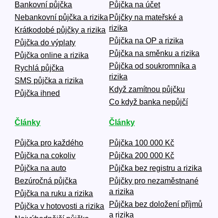
Bankovní půjčka
Půjčka na účet
Nebankovní půjčka a rizika
Půjčky na mateřské a
rizika
Krátkodobé půjčky a rizika
Půjčka na OP a rizika
Půjčka do výplaty
Půjčka na směnku a rizika
Půjčka online a rizika
Půjčka od soukromníka a
Rychlá půjčka
rizika
SMS půjčka a rizika
Když zamítnou půjčku
Půjčka ihned
Co když banka nepůjčí
Články
Články
Půjčka pro každého
Půjčka 100 000 Kč
Půjčka na cokoliv
Půjčka 200 000 Kč
Půjčka na auto
Půjčka bez registru a rizika
Bezúročná půjčka
Půjčky pro nezaměstnané
a rizika
Půjčka na ruku a rizika
Půjčka bez doložení příjmů
Půjčka v hotovosti a rizika
a rizika