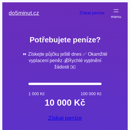
Přeskočit
na
do5minut.cz
Získat peníze
obsah
Potřebujete peníze?
⏩ Získejte půjčku ještě dnes ✅ Okamžité
vyplacení peněz 💰Rychlé vyplnění
žádosti ✉️
1 000 Kč
100 000 Kč
10 000 Kč
Získat peníze