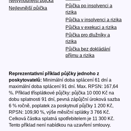
Nejvýhodnější půjčka
Půjčka po insolvenci a
Nejlevnější půjčka
rizika
Půjčka v insolvenci a rizika
Půjčka v exekuci a rizika
Půjčka pro dlužníky a
rizika
Půjčka bez dokládání
příjmu a rizika
Reprezentativní příklad půjčky jednoho z
poskytovatelů:
Minimální doba splácení 61 dní a
maximální doba splácení 91 dní. Max. RPSN: 167,64
%. Příklad třísplátkové půjčky: půjčka 10 000 Kč na
dobu splatnosti 91 dní, pevná zápůjční úroková sazba
6 % ročně, poplatek za poskytnutí půjčky 1 200 Kč,
RPSN: 109,90 %, výše měsíční splátky 3 766 Kč.
Celková částka splatná spotřebitelem je 11 300 Kč.
Tento příklad není nabídkou na uzavření smlouvy.