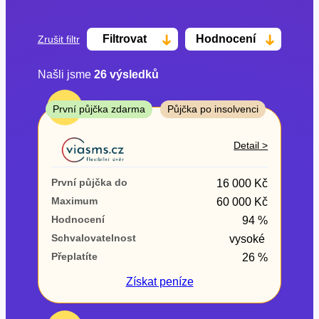
Filtrovat
Hodnocení
Zrušit filtr
Našli jsme
26
výsledků
Cena
TOP
První půjčka zdarma
Půjčka po insolvenci
Od
Do
Detail >
První půjčka zdarma
První půjčka do
16 000 Kč
–
Maximum
60 000 Kč
Hodnocení
94 %
ano
Schvalovatelnost
vysoké
ne
Přeplatíte
26 %
Ve zkušebce
Získat
peníze
ano