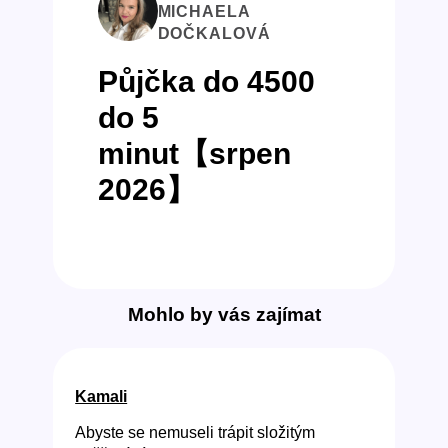
MICHAELA
DOČKALOVÁ
Půjčka do 4500
do 5
minut【srpen
2026】
Mohlo by vás zajímat
Kamali
Abyste se nemuseli trápit složitým