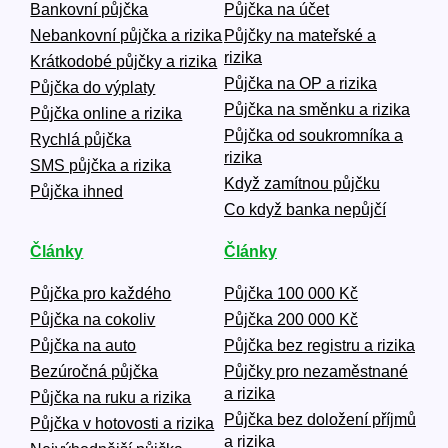
Bankovní půjčka
Půjčka na účet
Nebankovní půjčka a rizika
Půjčky na mateřské a
rizika
Krátkodobé půjčky a rizika
Půjčka na OP a rizika
Půjčka do výplaty
Půjčka na směnku a rizika
Půjčka online a rizika
Půjčka od soukromníka a
Rychlá půjčka
rizika
SMS půjčka a rizika
Když zamítnou půjčku
Půjčka ihned
Co když banka nepůjčí
Články
Články
Půjčka pro každého
Půjčka 100 000 Kč
Půjčka na cokoliv
Půjčka 200 000 Kč
Půjčka na auto
Půjčka bez registru a rizika
Bezúročná půjčka
Půjčky pro nezaměstnané
a rizika
Půjčka na ruku a rizika
Půjčka bez doložení příjmů
Půjčka v hotovosti a rizika
a rizika