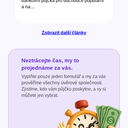
bankovní půjčka pro důchodce populární
a na…
Zobrazit další články
Neztrácejte čas, my to
projednáme za vás.
Vyplňte pouze jeden formulář a my za vás
prověříme všechny úvěrové společnosti.
Zjistíme, kdo vám půjčku poskytne, a vy si
můžete jen vybrat.