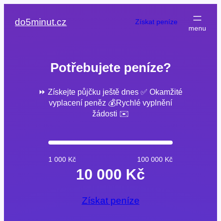
Přeskočit
na
do5minut.cz
Získat peníze
obsah
Potřebujete peníze?
⏩ Získejte půjčku ještě dnes ✅ Okamžité
vyplacení peněz 💰Rychlé vyplnění
žádosti ✉️
1 000 Kč
100 000 Kč
10 000 Kč
Získat peníze