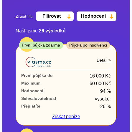
Filtrovat
Hodnocení
Zrušit filtr
Našli jsme
26
výsledků
Cena
TOP
První půjčka zdarma
Půjčka po insolvenci
Od
Do
Detail >
První půjčka zdarma
První půjčka do
16 000 Kč
–
Maximum
60 000 Kč
Hodnocení
94 %
ano
Schvalovatelnost
vysoké
ne
Přeplatíte
26 %
Ve zkušebce
Získat
peníze
ano