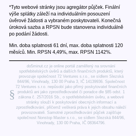
*Tyto webové stránky jsou agregátor půjček. Finální
výše splátky záleží na individuálním posouzení
úvěrové žádosti a vybraném poskytovateli. Konečná
úroková sazba a RPSN bude stanovena individuálně
po podání žádosti.
Min. doba splatnosti 61 dní, max. doba splatnosti 120
měsíců. Min. RPSN 4,49%, max. RPSN 1142%.
do5minut.cz je online portál zaměřený na srovnání
spotřebitelských úvěrů a dalších finančních produktů, který
provozuje společnost 72 Ventures s.r.o., se sídlem Slezská
844/96, Vinohrady, 130 00 Praha 3, IČ 14139936. Společnost
72 Ventures s.r.o. nepůsobí jako přímý poskytovatel finančních
§
produktů ani jako zprostředkovatel či poradce dle §85 odst. 1
zákona č. 257/2016 Sb., o spotřebitelském úvěru, a webové
stránky slouží k poskytování obecných informací a
zprostředkování, přičemž veškerá práva k jejich obsahu náleží
provozovateli. Samotné zprostředkování půjček zajišťuje
společnost Nonstop Master s.r.o., se sídlem Slezská 844/96,
Vinohrady, 130 00 Praha, IČ 08364796.