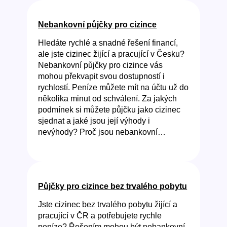
Nebankovní půjčky pro cizince
Hledáte rychlé a snadné řešení financí,
ale jste cizinec žijící a pracující v Česku?
Nebankovní půjčky pro cizince vás
mohou překvapit svou dostupností i
rychlostí. Peníze můžete mít na účtu už do
několika minut od schválení. Za jakých
podmínek si můžete půjčku jako cizinec
sjednat a jaké jsou její výhody i
nevýhody? Proč jsou nebankovní…
Půjčky pro cizince bez trvalého pobytu
Jste cizinec bez trvalého pobytu žijící a
pracující v ČR a potřebujete rychle
peníze? Řešením mohou být nebankovní