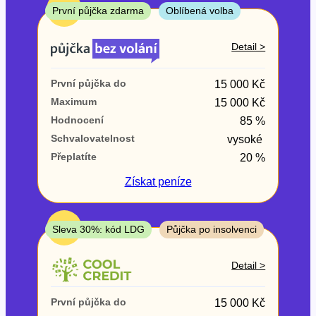
ne
TOP
První půjčka zdarma
Oblíbená volba
V exekuci
Detail >
ano
První půjčka do
15 000 Kč
ne
Maximum
15 000 Kč
Hodnocení
85 %
Po insolvenci
Schvalovatelnost
vysoké
ano
Přeplatíte
20 %
ne
Získat
peníze
V hotovosti
ano
TOP
Sleva 30%: kód LDG
Půjčka po insolvenci
ne
Detail >
První půjčka do
15 000 Kč