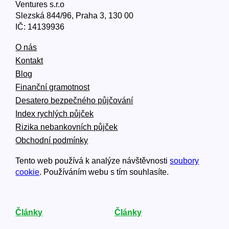
Ventures s.r.o
Slezská 844/96, Praha 3, 130 00
IČ: 14139936
O nás
Kontakt
Blog
Finanční gramotnost
Desatero bezpečného půjčování
Index rychlých půjček
Rizika nebankovních půjček
Obchodní podmínky
Tento web používá k analýze návštěvnosti
soubory
cookie
. Používáním webu s tím souhlasíte.
Články
Články