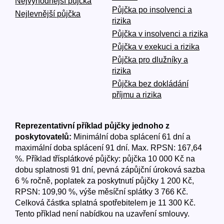
Nejvýhodnější půjčka
Půjčka po insolvenci a
Nejlevnější půjčka
rizika
Půjčka v insolvenci a rizika
Půjčka v exekuci a rizika
Půjčka pro dlužníky a
rizika
Půjčka bez dokládání
příjmu a rizika
Reprezentativní příklad půjčky jednoho z
poskytovatelů:
Minimální doba splácení 61 dní a
maximální doba splácení 91 dní. Max. RPSN: 167,64
%. Příklad třísplátkové půjčky: půjčka 10 000 Kč na
dobu splatnosti 91 dní, pevná zápůjční úroková sazba
6 % ročně, poplatek za poskytnutí půjčky 1 200 Kč,
RPSN: 109,90 %, výše měsíční splátky 3 766 Kč.
Celková částka splatná spotřebitelem je 11 300 Kč.
Tento příklad není nabídkou na uzavření smlouvy.