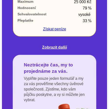
Maximum
25 000 Kč
Hodnocení
79 %
Schvalovatelnost
vysoké
Přeplatíte
33 %
Získat
peníze
Zobrazit další
Neztrácejte čas, my to
projednáme za vás.
Vyplňte pouze jeden formulář a my
za vás prověříme všechny úvěrové
společnosti. Zjistíme, kdo vám
půjčku poskytne, a vy si můžete jen
vybrat.