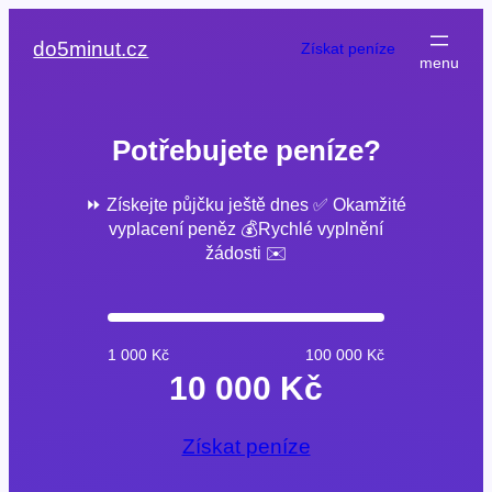
Přeskočit
na
do5minut.cz
Získat peníze
obsah
Potřebujete peníze?
⏩ Získejte půjčku ještě dnes ✅ Okamžité
vyplacení peněz 💰Rychlé vyplnění
žádosti ✉️
1 000 Kč
100 000 Kč
10 000 Kč
Získat peníze