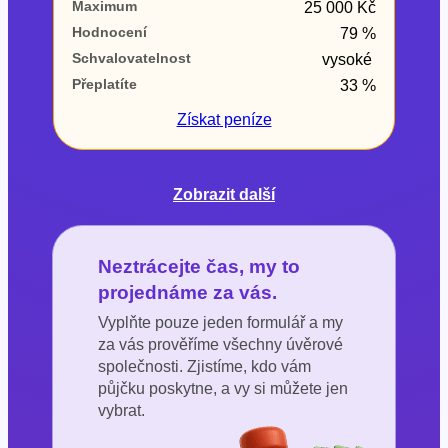
Maximum
25 000 Kč
Hodnocení
79 %
Schvalovatelnost
vysoké
Přeplatíte
33 %
Získat
peníze
Zobrazit další
Neztrácejte čas, my to
projednáme za vás.
Vyplňte pouze jeden formulář a my
za vás prověříme všechny úvěrové
společnosti. Zjistíme, kdo vám
půjčku poskytne, a vy si můžete jen
vybrat.