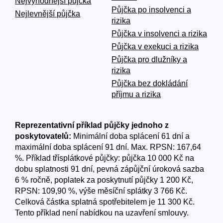
Nejvýhodnější půjčka
Půjčka po insolvenci a
Nejlevnější půjčka
rizika
Půjčka v insolvenci a rizika
Půjčka v exekuci a rizika
Půjčka pro dlužníky a
rizika
Půjčka bez dokládání
příjmu a rizika
Reprezentativní příklad půjčky jednoho z
poskytovatelů:
Minimální doba splácení 61 dní a
maximální doba splácení 91 dní. Max. RPSN: 167,64
%. Příklad třísplátkové půjčky: půjčka 10 000 Kč na
dobu splatnosti 91 dní, pevná zápůjční úroková sazba
6 % ročně, poplatek za poskytnutí půjčky 1 200 Kč,
RPSN: 109,90 %, výše měsíční splátky 3 766 Kč.
Celková částka splatná spotřebitelem je 11 300 Kč.
Tento příklad není nabídkou na uzavření smlouvy.