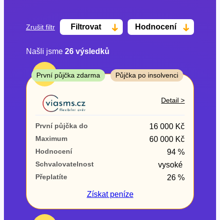
Filtrovat
Hodnocení
Zrušit filtr
Našli jsme
26
výsledků
Cena
TOP
První půjčka zdarma
Půjčka po insolvenci
Od
Do
Detail >
První půjčka zdarma
První půjčka do
16 000 Kč
–
Maximum
60 000 Kč
Hodnocení
94 %
ano
Schvalovatelnost
vysoké
ne
Přeplatíte
26 %
Ve zkušebce
Získat
peníze
ano