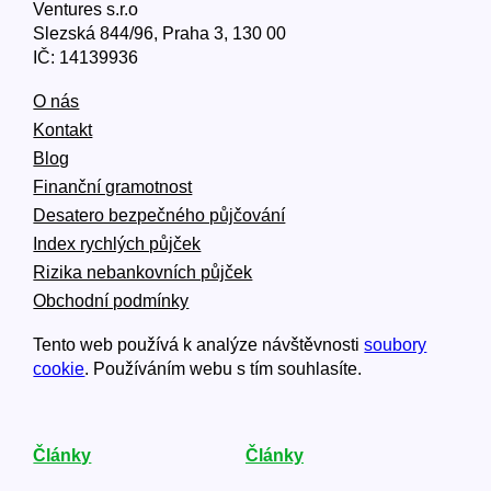
Ventures s.r.o
Slezská 844/96, Praha 3, 130 00
IČ: 14139936
O nás
Kontakt
Blog
Finanční gramotnost
Desatero bezpečného půjčování
Index rychlých půjček
Rizika nebankovních půjček
Obchodní podmínky
Tento web používá k analýze návštěvnosti
soubory
cookie
. Používáním webu s tím souhlasíte.
Články
Články