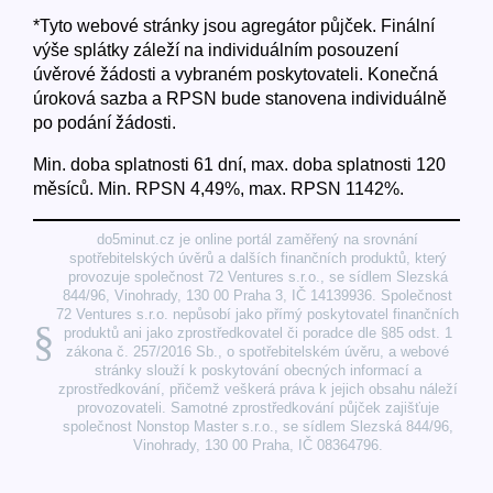
*Tyto webové stránky jsou agregátor půjček. Finální
výše splátky záleží na individuálním posouzení
úvěrové žádosti a vybraném poskytovateli. Konečná
úroková sazba a RPSN bude stanovena individuálně
po podání žádosti.
Min. doba splatnosti 61 dní, max. doba splatnosti 120
měsíců. Min. RPSN 4,49%, max. RPSN 1142%.
do5minut.cz je online portál zaměřený na srovnání
spotřebitelských úvěrů a dalších finančních produktů, který
provozuje společnost 72 Ventures s.r.o., se sídlem Slezská
844/96, Vinohrady, 130 00 Praha 3, IČ 14139936. Společnost
72 Ventures s.r.o. nepůsobí jako přímý poskytovatel finančních
§
produktů ani jako zprostředkovatel či poradce dle §85 odst. 1
zákona č. 257/2016 Sb., o spotřebitelském úvěru, a webové
stránky slouží k poskytování obecných informací a
zprostředkování, přičemž veškerá práva k jejich obsahu náleží
provozovateli. Samotné zprostředkování půjček zajišťuje
společnost Nonstop Master s.r.o., se sídlem Slezská 844/96,
Vinohrady, 130 00 Praha, IČ 08364796.