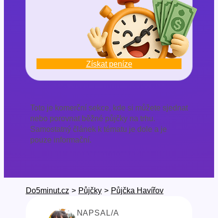
Získat peníze
Toto je komerční sekce, kde si můžete sjednat
nebo porovnat běžné půjčky na trhu.
Samostatný článek k tématu je dole a je
pouze informační.
Do5minut.cz
>
Půjčky
>
Půjčka Havířov
NAPSAL/A