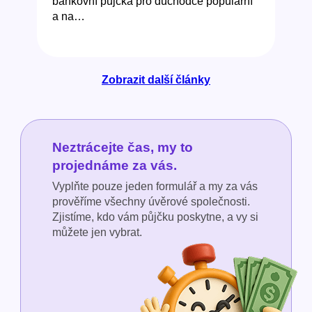
bankovní půjčka pro důchodce populární
a na…
Zobrazit další články
Neztrácejte čas, my to
projednáme za vás.
Vyplňte pouze jeden formulář a my za vás
prověříme všechny úvěrové společnosti.
Zjistíme, kdo vám půjčku poskytne, a vy si
můžete jen vybrat.