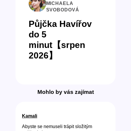
MICHAELA
SVOBODOVÁ
Půjčka Havířov
do 5
minut【srpen
2026】
Mohlo by vás zajímat
Kamali
Abyste se nemuseli trápit složitým