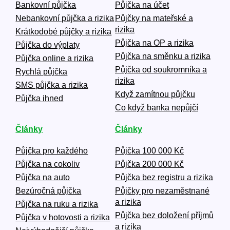
Bankovní půjčka
Půjčka na účet
Nebankovní půjčka a rizika
Půjčky na mateřské a
rizika
Krátkodobé půjčky a rizika
Půjčka na OP a rizika
Půjčka do výplaty
Půjčka na směnku a rizika
Půjčka online a rizika
Půjčka od soukromníka a
Rychlá půjčka
rizika
SMS půjčka a rizika
Když zamítnou půjčku
Půjčka ihned
Co když banka nepůjčí
Články
Články
Půjčka pro každého
Půjčka 100 000 Kč
Půjčka na cokoliv
Půjčka 200 000 Kč
Půjčka na auto
Půjčka bez registru a rizika
Bezúročná půjčka
Půjčky pro nezaměstnané
a rizika
Půjčka na ruku a rizika
Půjčka bez doložení příjmů
Půjčka v hotovosti a rizika
a rizika