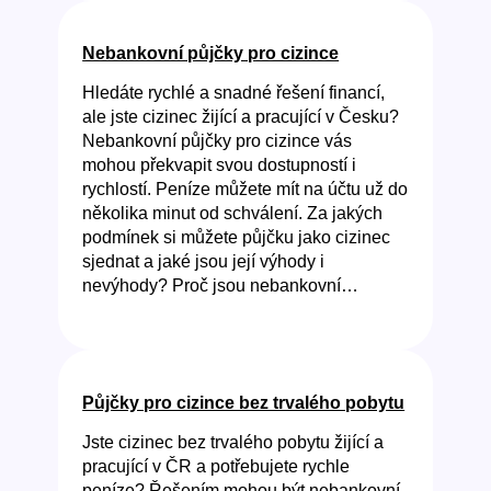
Nebankovní půjčky pro cizince
Hledáte rychlé a snadné řešení financí,
ale jste cizinec žijící a pracující v Česku?
Nebankovní půjčky pro cizince vás
mohou překvapit svou dostupností i
rychlostí. Peníze můžete mít na účtu už do
několika minut od schválení. Za jakých
podmínek si můžete půjčku jako cizinec
sjednat a jaké jsou její výhody i
nevýhody? Proč jsou nebankovní…
Půjčky pro cizince bez trvalého pobytu
Jste cizinec bez trvalého pobytu žijící a
pracující v ČR a potřebujete rychle
peníze? Řešením mohou být nebankovní