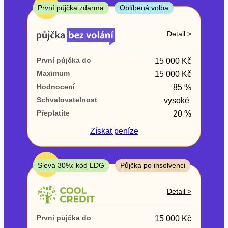
ne
TOP
První půjčka zdarma
Oblíbená volba
V exekuci
Detail >
ano
První půjčka do
15 000 Kč
ne
Maximum
15 000 Kč
Hodnocení
85 %
Po insolvenci
Schvalovatelnost
vysoké
ano
Přeplatíte
20 %
ne
Získat
peníze
V hotovosti
ano
TOP
Sleva 30%: kód LDG
Půjčka po insolvenci
ne
Detail >
První půjčka do
15 000 Kč