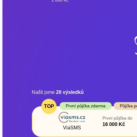
Našli jsme
26
výsledků
Cena
První půjčka z
První půjčka zdarma
Půjčka p
TOP
Od
–
První půjčka do
ano
16 000 Kč
Do
ViaSMS
ne