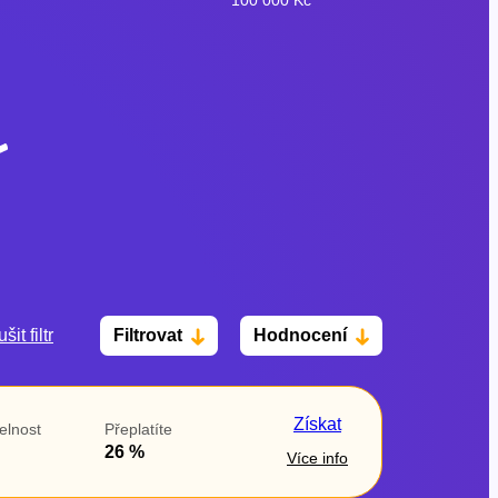
šit filtr
Filtrovat
Hodnocení
Po insolvenci
V hotovosti
ano
ano
Získat
elnost
Přeplatíte
ne
ne
26 %
Více info