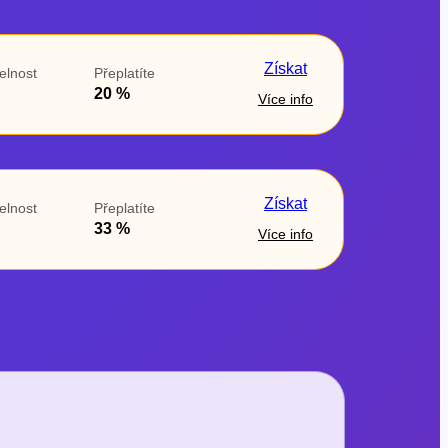
Získat
elnost
Přeplatíte
20 %
Více info
Získat
elnost
Přeplatíte
33 %
Více info