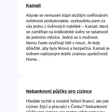
Kamali
Abyste se nemuseli trápit složitým ověřováním
solidnosti poskytovatele, vyzkoušela jsem za
vás jednu z úvěrových nabídek – Kamali, která
se zaměřuje na krátkodobé úvěry se splatností
do jednoho měsíce. Jedná se o možnost,
kterou často využívají lidé v nouzi. Je tedy
důležité, aby byla férová a bezpečná. Kamali je
úvěrem nabízeným dobře známou společností
Home…
Nebankovní půjčky pro cizince
Hledáte rychlé a snadné řešení financí, ale jste
cizinec žijící a pracující v Česku? Nebankovní