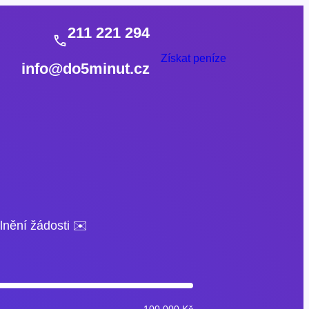
211 221 294
Získat peníze
info@do5minut.cz
lnění žádosti ✉️
100 000 Kč