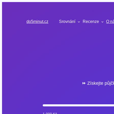
Přeskočit
na
obsah
do5minut.cz
Srovnání
Recenze
O n
⏩ Získejte půjč
1 000 Kč