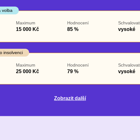
 volba
Maximum
Hodnocení
Schvalovat
15 000 Kč
85 %
vysoké
o insolvenci
Maximum
Hodnocení
Schvalovat
25 000 Kč
79 %
vysoké
Zobrazit další