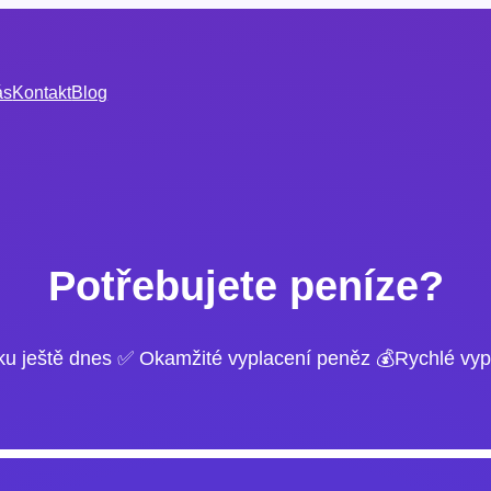
ás
Kontakt
Blog
Potřebujete peníze?
ku ještě dnes ✅ Okamžité vyplacení peněz 💰Rychlé vyp