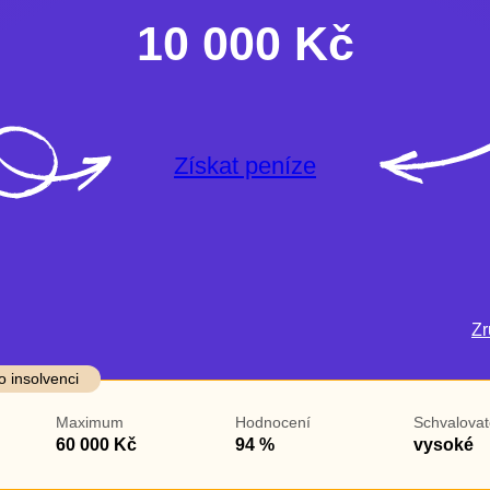
10 000 Kč
Získat peníze
Zru
darma
Ve zkušebce
V exekuci
o insolvenci
ano
ano
Maximum
Hodnocení
Schvalovat
ne
ne
60 000 Kč
94 %
vysoké