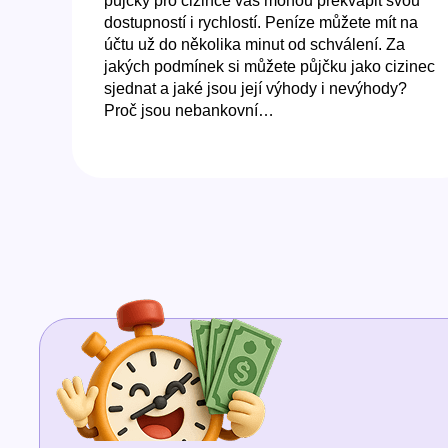
půjčky pro cizince vás mohou překvapit svou
dostupností i rychlostí. Peníze můžete mít na
účtu už do několika minut od schválení. Za
jakých podmínek si můžete půjčku jako cizinec
sjednat a jaké jsou její výhody i nevýhody?
Proč jsou nebankovní…