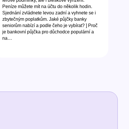
férové podmínky, ale i bleskové vyřízení.
Peníze můžete mít na účtu do několik hodin.
Sjednání zvládnete levou zadní a vyhnete se i
zbytečným poplatkům. Jaké půjčky banky
seniorům nabízí a podle čeho je vybírat? ] Proč
je bankovní půjčka pro důchodce populární a
na…