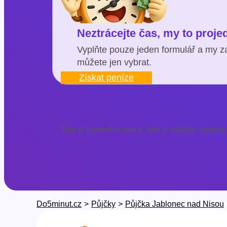
Neztrácejte čas, my to proj
Vyplňte pouze jeden formulář a my za
můžete jen vybrat.
Získat peníze
Toto je komerční sekce, kde si můžete sjednat
Do5minut.cz
>
Půjčky
>
Půjčka Jablonec nad Nisou