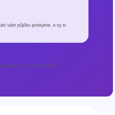
kdo vám půjčku poskytne, a vy si
u je dole a je pouze informační.