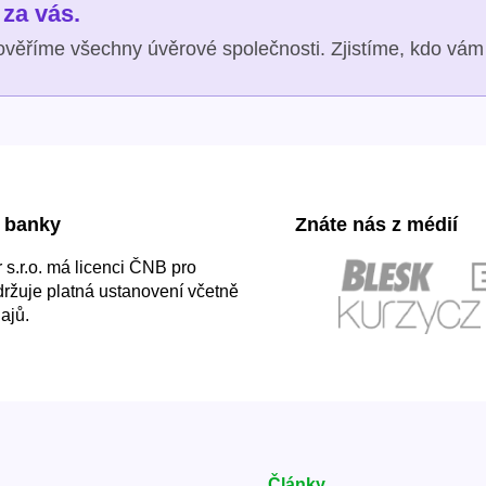
za vás.
věříme všechny úvěrové společnosti. Zjistíme, kdo vám 
 banky
Znáte nás z médií
s.r.o. má licenci ČNB pro
držuje platná ustanovení včetně
ajů.
Články