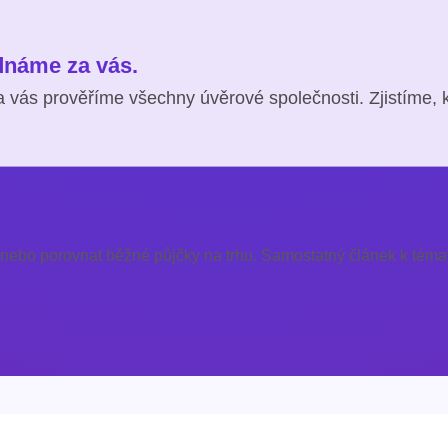
ednáme za vás.
 vás prověříme všechny úvěrové společnosti. Zjistíme, 
 nebo porovnat běžné půjčky na trhu. Samostatný článek k témat