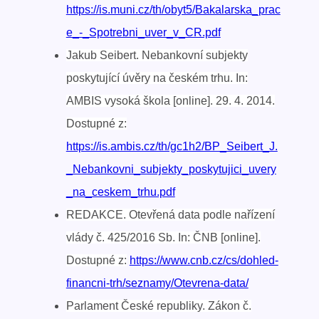
https://is.muni.cz/th/obyt5/Bakalarska_prac
e_-_Spotrebni_uver_v_CR.pdf
Jakub Seibert. Nebankovní subjekty
poskytující úvěry na českém trhu. In:
AMBIS vysoká škola [online]. 29. 4. 2014.
Dostupné z:
https://is.ambis.cz/th/gc1h2/BP_Seibert_J.
_Nebankovni_subjekty_poskytujici_uvery
_na_ceskem_trhu.pdf
REDAKCE. Otevřená data podle nařízení
vlády č. 425/2016 Sb. In: ČNB [online].
Dostupné z:
https://www.cnb.cz/cs/dohled-
financni-trh/seznamy/Otevrena-data/
Parlament České republiky. Zákon č.