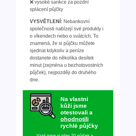
❌ vysoké sankce za pozdní
splácení půjčky
VYSVĚTLENÍ:
Nebankovní
společnosti nabízejí své produkty i
o víkendech nebo o svátcích. To
znamená, že si půjčku můžete
sjednat kdykoliv a peníze
dostanete do několika desítek
minut (zejména u bezhotovostních
půjček), nejpozději do druhého
dne.
Na vlastní
kůži jsme
otestovali a
ohodnotili
rychlé půjčky
Vzali jsme si přes 20 půjček a