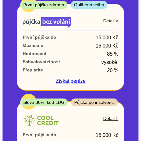
ne
TOP
První půjčka zdarma
Oblíbená volba
V exekuci
Detail >
ano
První půjčka do
15 000 Kč
ne
Maximum
15 000 Kč
Hodnocení
85 %
Po insolvenci
Schvalovatelnost
vysoké
ano
Přeplatíte
20 %
ne
Získat
peníze
V hotovosti
ano
TOP
Sleva 30%: kód LDG
Půjčka po insolvenci
ne
Detail >
První půjčka do
15 000 Kč