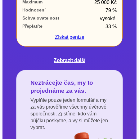
Maximum
25 000 Kč
Hodnocení
79 %
Schvalovatelnost
vysoké
Přeplatíte
33 %
Získat
peníze
Zobrazit další
Neztrácejte čas, my to
projednáme za vás.
Vyplňte pouze jeden formulář a my
za vás prověříme všechny úvěrové
společnosti. Zjistíme, kdo vám
půjčku poskytne, a vy si můžete jen
vybrat.