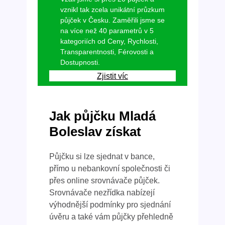
vznikl tak zcela unikátní průzkum
půjček v Česku. Zaměřili jsme se
na více než 40 parametrů v 5
kategoriích od Ceny, Rychlosti,
Transparentnosti, Férovosti a
Dostupnosti.
Zjistit víc
Jak půjčku Mladá
Boleslav získat
Půjčku si lze sjednat v bance,
přímo u nebankovní společnosti či
přes online srovnávače půjček.
Srovnávače nezřídka nabízejí
výhodnější podmínky pro sjednání
úvěru a také vám půjčky přehledně