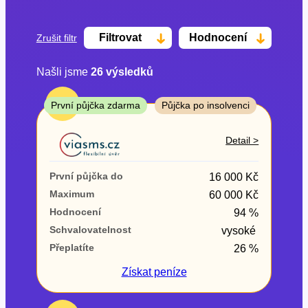
Filtrovat
Hodnocení
Zrušit filtr
Našli jsme
26
výsledků
Cena
TOP
První půjčka zdarma
Půjčka po insolvenci
Od
Do
Detail >
První půjčka zdarma
První půjčka do
16 000 Kč
–
Maximum
60 000 Kč
Hodnocení
94 %
ano
Schvalovatelnost
vysoké
ne
Přeplatíte
26 %
Ve zkušebce
Získat
peníze
ano