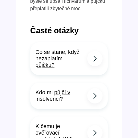
byste se upsali lichvářům a půjčku
přeplatili zbytečně moc.
Časté otázky
Co se stane, když
nezaplatím
půjčku?
Kdo mi
půjčí v
insolvenci?
K čemu je
ověřovací