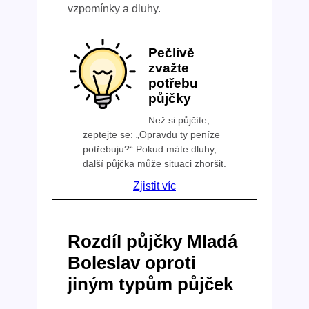
vzpomínky a dluhy.
Pečlivě
zvažte
potřebu
půjčky
Než si půjčíte,
zeptejte se: „Opravdu ty peníze
potřebuju?“ Pokud máte dluhy,
další půjčka může situaci zhoršit.
Zjistit víc
Rozdíl půjčky Mladá
Boleslav oproti
jiným typům půjček