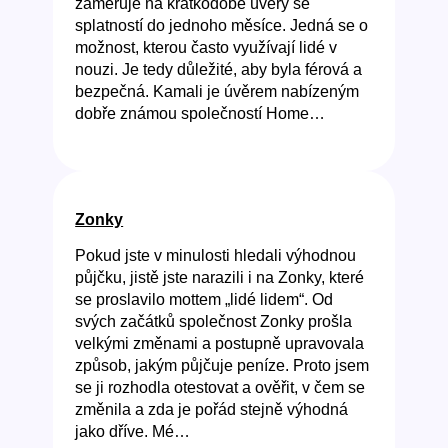
zaměřuje na krátkodobé úvěry se
splatností do jednoho měsíce. Jedná se o
možnost, kterou často využívají lidé v
nouzi. Je tedy důležité, aby byla férová a
bezpečná. Kamali je úvěrem nabízeným
dobře známou společností Home…
Zonky
Pokud jste v minulosti hledali výhodnou
půjčku, jistě jste narazili i na Zonky, které
se proslavilo mottem „lidé lidem“. Od
svých začátků společnost Zonky prošla
velkými změnami a postupně upravovala
způsob, jakým půjčuje peníze. Proto jsem
se ji rozhodla otestovat a ověřit, v čem se
změnila a zda je pořád stejně výhodná
jako dříve. Mé…