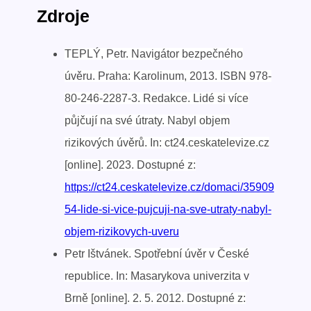
Zdroje
TEPLÝ, Petr. Navigátor bezpečného
úvěru. Praha: Karolinum, 2013. ISBN 978-
80-246-2287-3. Redakce. Lidé si více
půjčují na své útraty. Nabyl objem
rizikových úvěrů. In: ct24.ceskatelevize.cz
[online]. 2023. Dostupné z:
https://ct24.ceskatelevize.cz/domaci/35909
54-lide-si-vice-pujcuji-na-sve-utraty-nabyl-
objem-rizikovych-uveru
Petr Ištvánek. Spotřební úvěr v České
republice. In: Masarykova univerzita v
Brně [online]. 2. 5. 2012. Dostupné z: