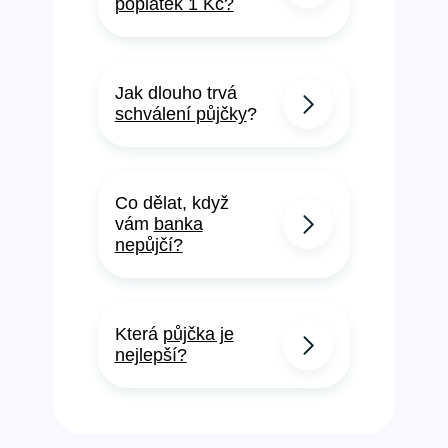
poplatek 1 Kč?
Jak dlouho trvá
schválení půjčky
?
Co dělat, když
vám
banka
nepůjčí?
Která
půjčka je
nejlepší?