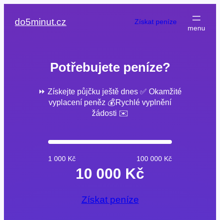
Přeskočit
na
do5minut.cz
Získat peníze
obsah
Potřebujete peníze?
⏩ Získejte půjčku ještě dnes ✅ Okamžité
vyplacení peněz 💰Rychlé vyplnění
žádosti ✉️
1 000 Kč
100 000 Kč
10 000 Kč
Získat peníze