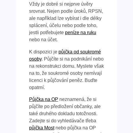
Vždy je dobré si nejprve úvěry
srovnat. Nejen podle úroků, RPSN,
ale například lze vybírat i dle délky
splácení, účelu nebo podle toho,
jestli potřebujete
peníze na ruku
nebo na účet.
K dispozici je
půjčka od soukromé
osoby
. Půjčíte si na podnikání nebo
na rekonstrukci domu. Myslete však
na to, že soukromé osoby nemívají
licenci k půjčování peněz. Buďte
opatrní.
Půjčka na OP
neznamená, že si
půjčíte po předložení občanky, ale
také druhého dokladu totožnosti.
Zadejte si do vyhledávače třeba
půjčka Most
nebo půjčka na OP