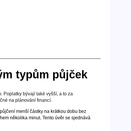
iným typům půjček
. Poplatky bývají také vyšší, a to za
očné na plánování financí.
ypůjčení menší částky na krátkou dobu bez
ěhem několika minut. Tento úvěr se sjednává