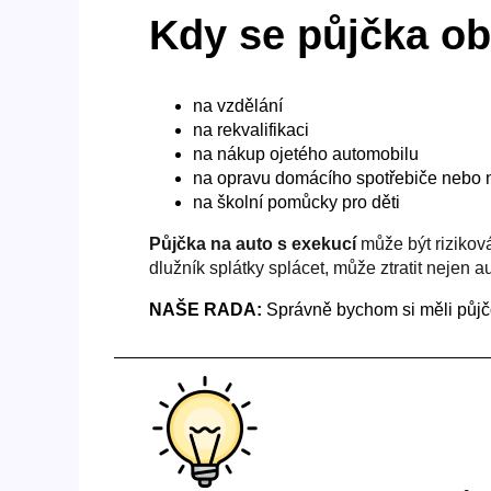
Kdy se půjčka ob
na vzdělání
na rekvalifikaci
na nákup ojetého automobilu
na opravu domácího spotřebiče nebo
na školní pomůcky pro děti
Půjčka na auto s exekucí
může být rizikov
dlužník splátky splácet, může ztratit nejen a
NAŠE RADA:
Správně bychom si měli půjčov