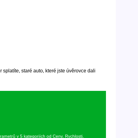
latíte, staré auto, které jste úvěrovce dali
rametrů v 5 kategoriích od Ceny, Rychlosti,