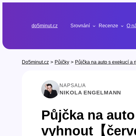
Přeskočit
na
obsah
do5minut.cz
Srovnání
Recenze
O n
Do5minut.cz
>
Půjčky
>
Půjčka na auto s exekucí a r
NAPSAL/A
NIKOLA ENGELMANN
Půjčka na auto 
vyhnout【červ