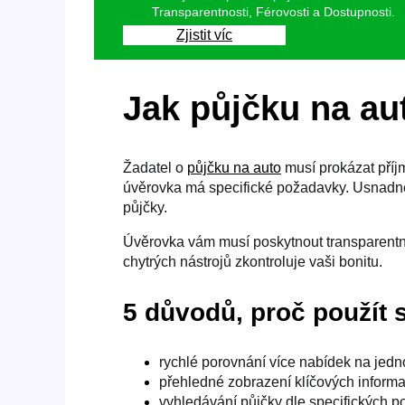
Transparentnosti, Férovosti a Dostupnosti.
Zjistit víc
Jak půjčku na aut
Žadatel o
půjčku na auto
musí prokázat příj
úvěrovka má specifické požadavky. Usnadněte
půjčky.
Úvěrovka vám musí poskytnout transparentní
chytrých nástrojů zkontroluje vaši bonitu.
5 důvodů, proč použít 
rychlé porovnání více nabídek na jed
přehledné zobrazení klíčových informa
vyhledávání půjčky dle specifických po