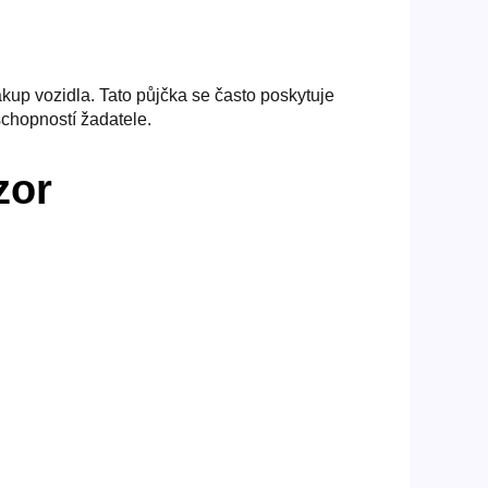
ákup vozidla. Tato půjčka se často poskytuje
schopností žadatele.
zor