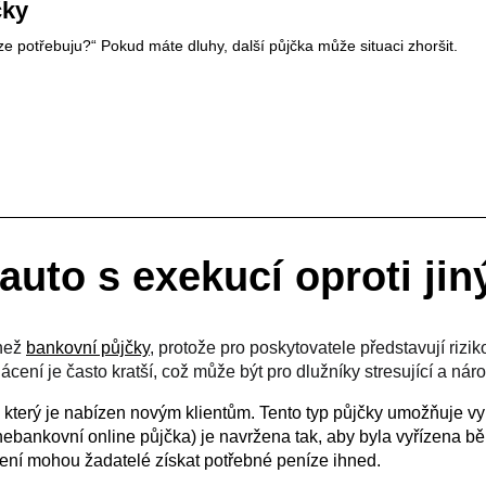
čky
íze potřebuju?“ Pokud máte dluhy, další půjčka může situaci zhoršit.
 auto s exekucí oproti j
než
bankovní půjčky
,
protože pro poskytovatele představují riziko
ácení je často kratší, což může být pro dlužníky stresující a nár
, který je nabízen novým klientům. Tento typ půjčky umožňuje v
ebankovní online půjčka) je navržena tak, aby byla vyřízena b
ení mohou žadatelé získat potřebné peníze ihned.