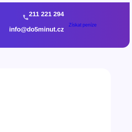
211 221 294
Získat peníze
info@do5minut.cz