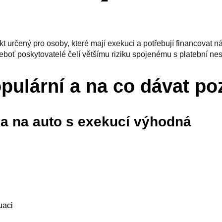
kt určený pro osoby, které mají exekuci a potřebují financovat n
eboť poskytovatelé čelí většímu riziku spojenému s platební ne
opulární a na co dávat po
ka na auto s exekucí výhodná
uaci