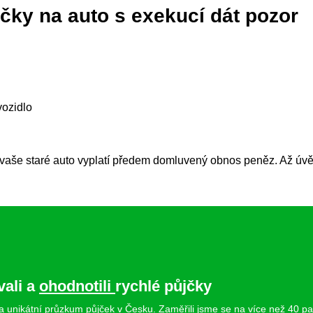
ůjčky na auto s exekucí dát pozor
vozidlo
aše staré auto vyplatí předem domluvený obnos peněz. Až úvěr sp
vali a
ohodnotili
rychlé půjčky
ela unikátní průzkum půjček v Česku. Zaměřili jsme se na více než 40 pa