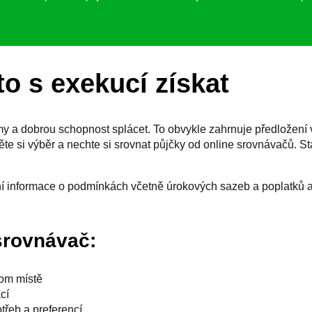
o s exekucí získat
my a dobrou schopnost splácet. To obvykle zahrnuje předložení
 si výběr a nechte si srovnat půjčky od online srovnávačů. Sta
 informace o podmínkách včetně úrokových sazeb a poplatků a o
srovnávač:
nom místě
cí
třeb a preferencí