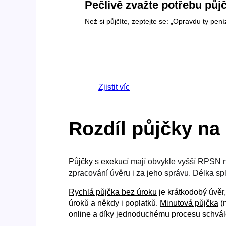
Pečlivě zvažte potřebu půj
Než si půjčíte, zeptejte se: „Opravdu ty pen
Zjistit víc
Rozdíl půjčky na
Půjčky s exekucí
mají obvykle vyšší RPSN 
zpracování úvěru i za jeho správu. Délka spl
Rychlá půjčka bez úroku
je krátkodobý úvěr
úroků a někdy i poplatků.
Minutová půjčka
(n
online a díky jednoduchému procesu schvál