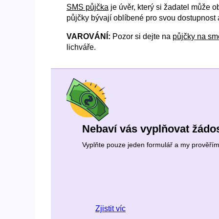
SMS půjčka
je úvěr, který si žadatel může 
půjčky bývají oblíbené pro svou dostupnost a 
VAROVÁNÍ:
Pozor si dejte na
půjčky na s
lichváře.
Nebaví vás vyplňovat žádos
Vyplňte pouze jeden formulář a my prověříme 
Zjistit víc