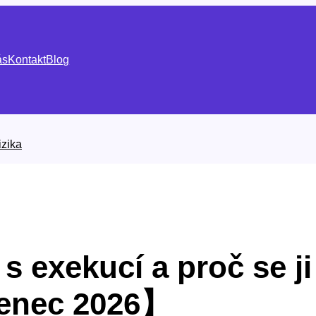
ás
Kontakt
Blog
izika
s exekucí a proč se ji
enec 2026】