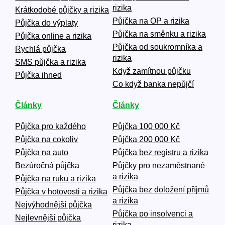
rizika
Krátkodobé půjčky a rizika
Půjčka na OP a rizika
Půjčka do výplaty
Půjčka na směnku a rizika
Půjčka online a rizika
Půjčka od soukromníka a
Rychlá půjčka
rizika
SMS půjčka a rizika
Když zamítnou půjčku
Půjčka ihned
Co když banka nepůjčí
Články
Články
Půjčka pro každého
Půjčka 100 000 Kč
Půjčka na cokoliv
Půjčka 200 000 Kč
Půjčka na auto
Půjčka bez registru a rizika
Bezúročná půjčka
Půjčky pro nezaměstnané
a rizika
Půjčka na ruku a rizika
Půjčka bez doložení příjmů
Půjčka v hotovosti a rizika
a rizika
Nejvýhodnější půjčka
Půjčka po insolvenci a
Nejlevnější půjčka
rizika