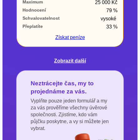
Maximum
25 000 Kč
Hodnocení
79 %
Schvalovatelnost
vysoké
Přeplatíte
33 %
Získat
peníze
Zobrazit další
Neztrácejte čas, my to
projednáme za vás.
Vyplňte pouze jeden formulář a my
za vás prověříme všechny úvěrové
společnosti. Zjistíme, kdo vám
půjčku poskytne, a vy si můžete jen
vybrat.