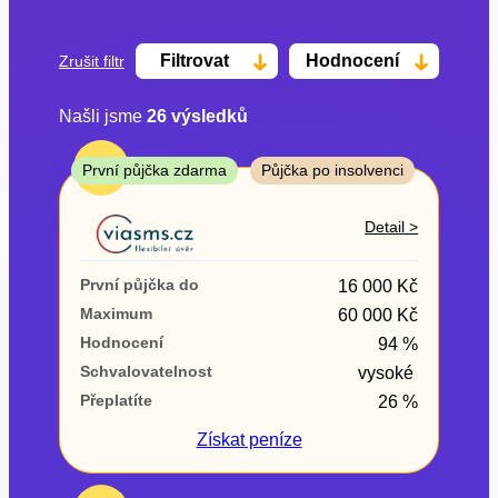
Filtrovat
Hodnocení
Zrušit filtr
Našli jsme
26
výsledků
Cena
TOP
První půjčka zdarma
Půjčka po insolvenci
Od
Do
Detail >
První půjčka zdarma
První půjčka do
16 000 Kč
–
Maximum
60 000 Kč
Hodnocení
94 %
ano
Schvalovatelnost
vysoké
ne
Přeplatíte
26 %
Ve zkušebce
Získat
peníze
ano