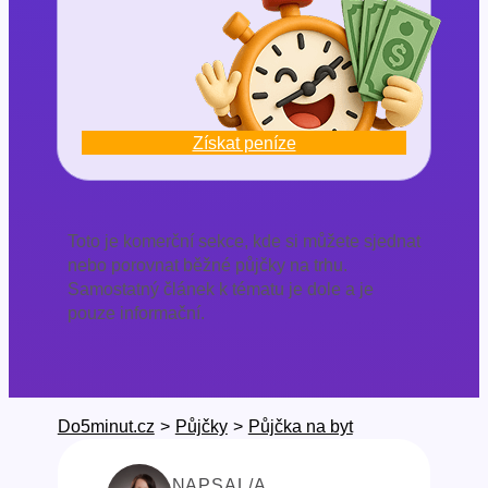
Získat peníze
Toto je komerční sekce, kde si můžete sjednat
nebo porovnat běžné půjčky na trhu.
Samostatný článek k tématu je dole a je
pouze informační.
Do5minut.cz
>
Půjčky
>
Půjčka na byt
NAPSAL/A