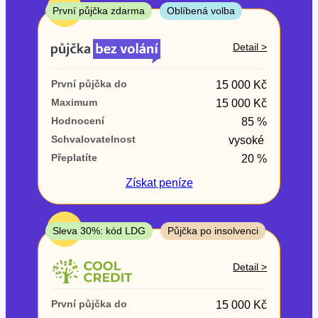
ne
TOP
První půjčka zdarma
Oblíbená volba
V exekuci
Detail >
ano
První půjčka do
15 000 Kč
ne
Maximum
15 000 Kč
Hodnocení
85 %
Po insolvenci
Schvalovatelnost
vysoké
ano
Přeplatíte
20 %
ne
Získat
peníze
V hotovosti
ano
TOP
Sleva 30%: kód LDG
Půjčka po insolvenci
ne
Detail >
První půjčka do
15 000 Kč