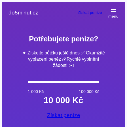
Přeskočit
na
do5minut.cz
Získat peníze
obsah
Potřebujete peníze?
⏩ Získejte půjčku ještě dnes ✅ Okamžité
vyplacení peněz 💰Rychlé vyplnění
žádosti ✉️
1 000 Kč
100 000 Kč
10 000 Kč
Získat peníze