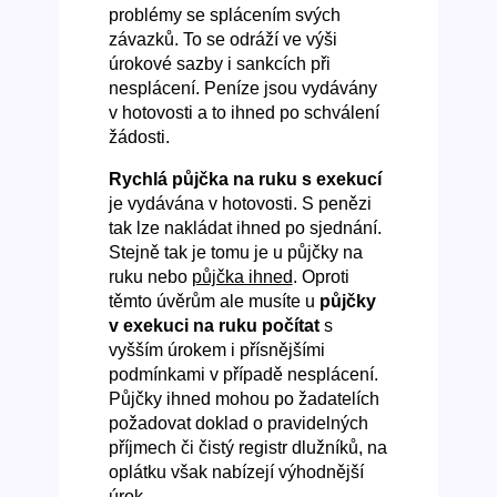
problémy se splácením svých
závazků. To se odráží ve výši
úrokové sazby i sankcích při
nesplácení. Peníze jsou vydávány
v hotovosti a to ihned po schválení
žádosti.
Rychlá půjčka na ruku s exekucí
je vydávána v hotovosti. S penězi
tak lze nakládat ihned po sjednání.
Stejně tak je tomu je u půjčky na
ruku nebo
půjčka ihned
. Oproti
těmto úvěrům ale musíte u
půjčky
v exekuci na ruku počítat
s
vyšším úrokem i přísnějšími
podmínkami v případě nesplácení.
Půjčky ihned mohou po žadatelích
požadovat doklad o pravidelných
příjmech či čistý registr dlužníků, na
oplátku však nabízejí výhodnější
úrok.