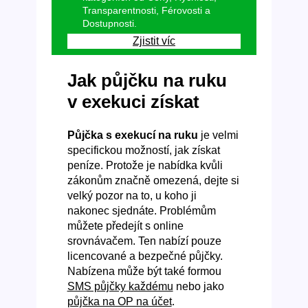
Transparentnosti, Férovosti a
Dostupnosti.
Zjistit víc
Jak půjčku na ruku
v exekuci získat
Půjčka s exekucí na ruku
je velmi
specifickou možností, jak získat
peníze. Protože je nabídka kvůli
zákonům značně omezená, dejte si
velký pozor na to, u koho ji
nakonec sjednáte. Problémům
můžete předejít s online
srovnávačem. Ten nabízí pouze
licencované a bezpečné půjčky.
Nabízena může být také formou
SMS půjčky každému
nebo jako
půjčka na OP na účet
.