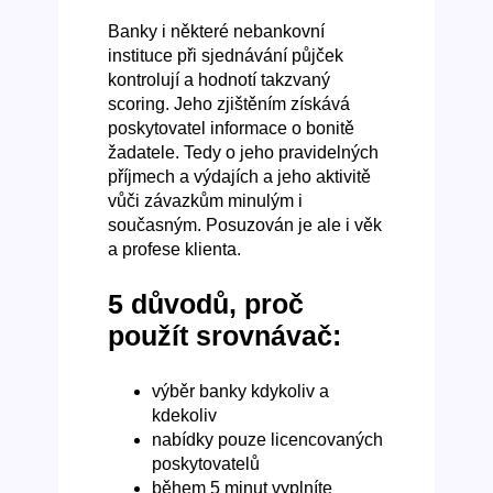
Banky i některé nebankovní
instituce při sjednávání půjček
kontrolují a hodnotí takzvaný
scoring. Jeho zjištěním získává
poskytovatel informace o bonitě
žadatele. Tedy o jeho pravidelných
příjmech a výdajích a jeho aktivitě
vůči závazkům minulým i
současným. Posuzován je ale i věk
a profese klienta.
5 důvodů, proč
použít srovnávač:
výběr banky kdykoliv a
kdekoliv
nabídky pouze licencovaných
poskytovatelů
během 5 minut vyplníte