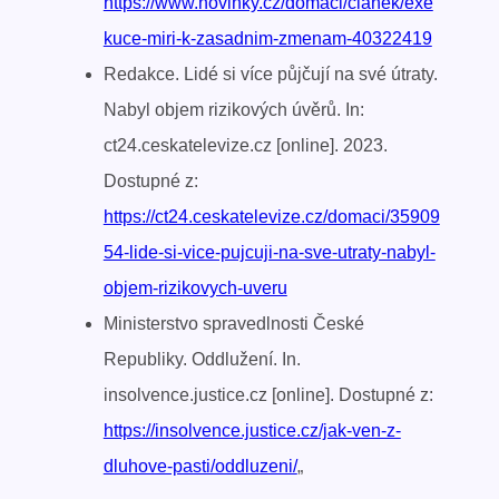
https://www.novinky.cz/domaci/clanek/exe
kuce-miri-k-zasadnim-zmenam-40322419
Redakce. Lidé si více půjčují na své útraty.
Nabyl objem rizikových úvěrů. In:
ct24.ceskatelevize.cz [online]. 2023.
Dostupné z:
https://ct24.ceskatelevize.cz/domaci/35909
54-lide-si-vice-pujcuji-na-sve-utraty-nabyl-
objem-rizikovych-uveru
Ministerstvo spravedlnosti České
Republiky. Oddlužení. In.
insolvence.justice.cz [online]. Dostupné z:
https://insolvence.justice.cz/jak-ven-z-
dluhove-pasti/oddluzeni/
„