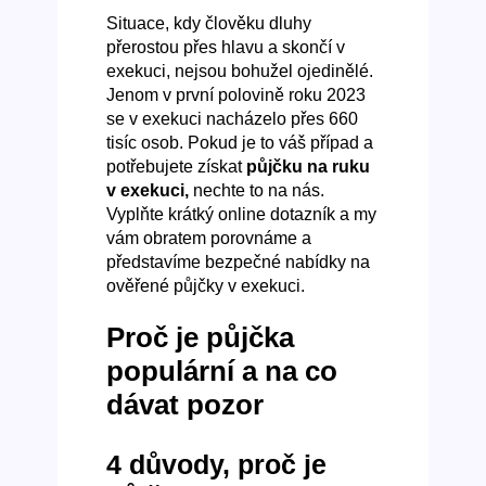
Situace, kdy člověku dluhy
přerostou přes hlavu a skončí v
exekuci, nejsou bohužel ojedinělé.
Jenom v první polovině roku 2023
se v exekuci nacházelo přes 660
tisíc osob. Pokud je to váš případ a
potřebujete získat
půjčku na ruku
v exekuci,
nechte to na nás.
Vyplňte krátký online dotazník a my
vám obratem porovnáme a
představíme bezpečné nabídky na
ověřené půjčky v exekuci.
Proč je půjčka
populární a na co
dávat pozor
4 důvody, proč je