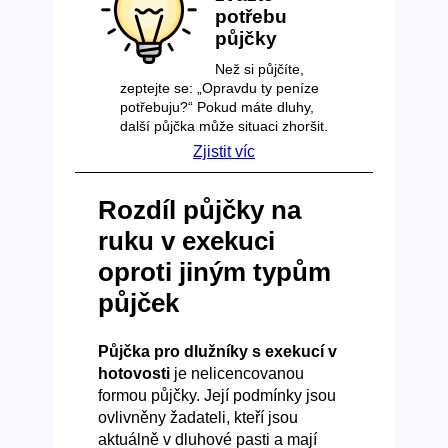
potřebu
půjčky
Než si půjčíte,
zeptejte se: „Opravdu ty peníze
potřebuju?“ Pokud máte dluhy,
další půjčka může situaci zhoršit.
Zjistit víc
Rozdíl půjčky na
ruku v exekuci
oproti jiným typům
půjček
Půjčka pro dlužníky s exekucí v
hotovosti
je nelicencovanou
formou půjčky. Její podmínky jsou
ovlivněny žadateli, kteří jsou
aktuálně v dluhové pasti a mají