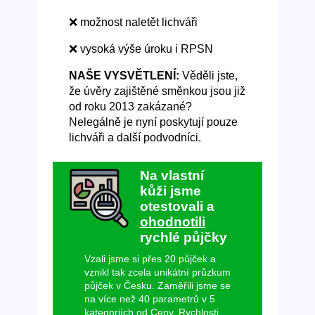
❌ možnost naletět lichváři
❌ vysoká výše úroku i RPSN
NAŠE VYSVĚTLENÍ:
Věděli jste,
že úvěry zajištěné směnkou jsou již
od roku 2013 zakázané?
Nelegálně je nyní poskytují pouze
lichváři a další podvodníci.
Na vlastní
kůži jsme
otestovali a
ohodnotili
rychlé půjčky
Vzali jsme si přes 20 půjček a
vznikl tak zcela unikátní průzkum
půjček v Česku. Zaměřili jsme se
na více než 40 parametrů v 5
kategoriích od Ceny, Rychlosti,