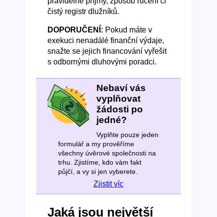
pravidelné příjmy, způsob ručení či
čistý registr dlužníků.
DOPORUČENÍ:
Pokud máte v
exekuci nenadálé finanční výdaje,
snažte se jejich financování vyřešit
s odbornými dluhovými poradci.
Nebaví vás
vyplňovat
žádosti po
jedné?
Vyplňte pouze jeden
formulář a my prověříme
všechny úvěrové společnosti na
trhu. Zjistíme, kdo vám fakt
půjčí, a vy si jen vyberete.
Zjistit víc
Jaká jsou největší