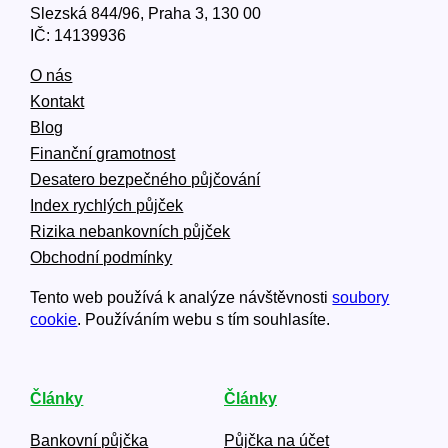
Slezská 844/96, Praha 3, 130 00
IČ: 14139936
O nás
Kontakt
Blog
Finanční gramotnost
Desatero bezpečného půjčování
Index rychlých půjček
Rizika nebankovních půjček
Obchodní podmínky
Tento web používá k analýze návštěvnosti
soubory
cookie
. Používáním webu s tím souhlasíte.
Články
Články
Bankovní půjčka
Půjčka na účet