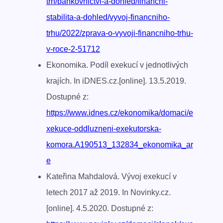
trh/bankovnictvi-a-dohled/financni-
stabilita-a-dohled/vyvoj-financniho-
trhu/2022/zprava-o-vyvoji-financniho-trhu-
v-roce-2-51712
Ekonomika. Podíl exekucí v jednotlivých
krajích. In iDNES.cz.[online]. 13.5.2019.
Dostupné z:
https://www.idnes.cz/ekonomika/domaci/e
xekuce-oddluzneni-exekutorska-
komora.A190513_132834_ekonomika_ar
e
Kateřina Mahdalová. Vývoj exekucí v
letech 2017 až 2019. In Novinky.cz.
[online]. 4.5.2020. Dostupné z: