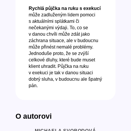
Rychlá půjčka na ruku s exekucí
může zadluženým lidem pomoci
s aktuálními splátkami či
nečekanými výdaji. To, co se
v danou chvíli může zdát jako
záchrana situace, ale v budoucnu
může přinést nemalé problémy.
Jednoduše proto, že se zvýší
celkové dluhy, které bude muset
klient uhradit. Půjčka na ruku
v exekuci je tak v danou situaci
dobrý sluha, v budoucnu ale špatný
pán.
O autorovi
MICHAELA SVOBODOVÁ