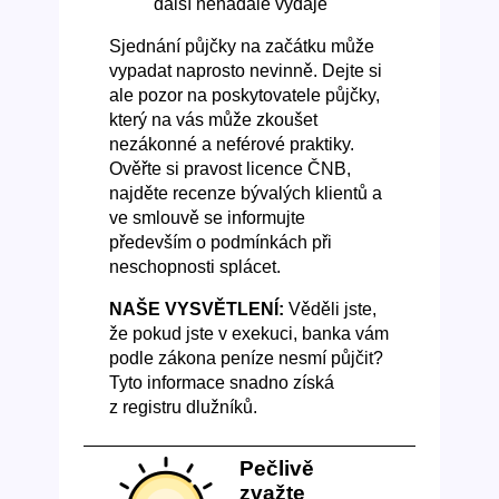
další nenadálé výdaje
Sjednání půjčky na začátku může
vypadat naprosto nevinně. Dejte si
ale pozor na poskytovatele půjčky,
který na vás může zkoušet
nezákonné a neférové praktiky.
Ověřte si pravost licence ČNB,
najděte recenze bývalých klientů a
ve smlouvě se informujte
především o podmínkách při
neschopnosti splácet.
NAŠE VYSVĚTLENÍ:
Věděli jste,
že pokud jste v exekuci, banka vám
podle zákona peníze nesmí půjčit?
Tyto informace snadno získá
z registru dlužníků.
Pečlivě
zvažte