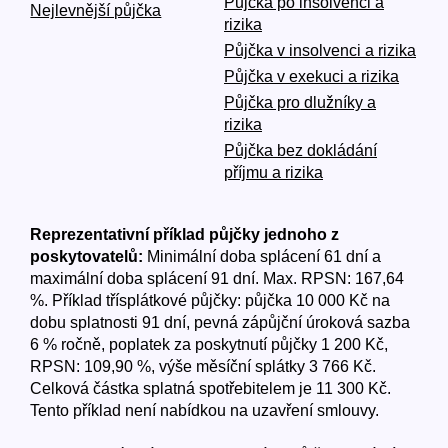
Půjčka po insolvenci a
Nejlevnější půjčka
rizika
Půjčka v insolvenci a rizika
Půjčka v exekuci a rizika
Půjčka pro dlužníky a
rizika
Půjčka bez dokládání
příjmu a rizika
Reprezentativní příklad půjčky jednoho z
poskytovatelů:
Minimální doba splácení 61 dní a
maximální doba splácení 91 dní. Max. RPSN: 167,64
%. Příklad třísplátkové půjčky: půjčka 10 000 Kč na
dobu splatnosti 91 dní, pevná zápůjční úroková sazba
6 % ročně, poplatek za poskytnutí půjčky 1 200 Kč,
RPSN: 109,90 %, výše měsíční splátky 3 766 Kč.
Celková částka splatná spotřebitelem je 11 300 Kč.
Tento příklad není nabídkou na uzavření smlouvy.