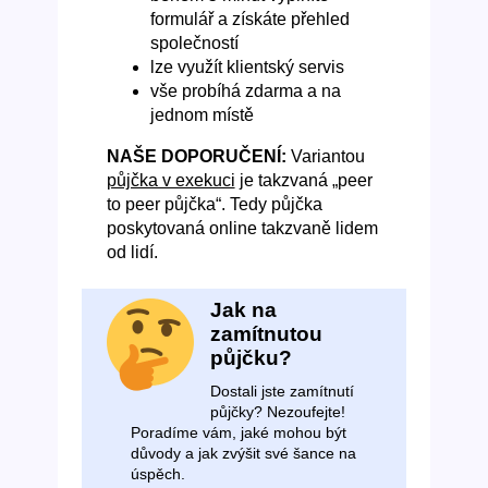
formulář a získáte přehled
společností
lze využít klientský servis
vše probíhá zdarma a na
jednom místě
NAŠE DOPORUČENÍ:
Variantou
půjčka v exekuci
je takzvaná „peer
to peer půjčka“. Tedy půjčka
poskytovaná online takzvaně lidem
od lidí.
Jak na
zamítnutou
půjčku?
Dostali jste zamítnutí
půjčky? Nezoufejte!
Poradíme vám, jaké mohou být
důvody a jak zvýšit své šance na
úspěch.