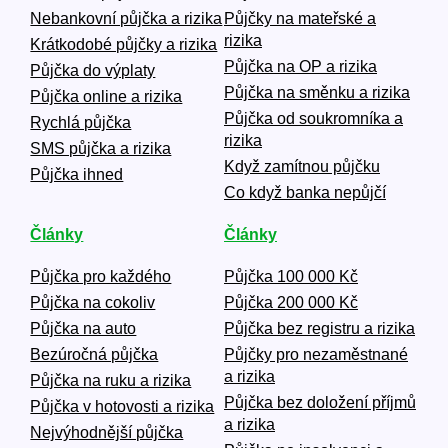
Nebankovní půjčka a rizika
Půjčky na mateřské a
rizika
Krátkodobé půjčky a rizika
Půjčka na OP a rizika
Půjčka do výplaty
Půjčka na směnku a rizika
Půjčka online a rizika
Půjčka od soukromníka a
Rychlá půjčka
rizika
SMS půjčka a rizika
Když zamítnou půjčku
Půjčka ihned
Co když banka nepůjčí
Články
Články
Půjčka pro každého
Půjčka 100 000 Kč
Půjčka na cokoliv
Půjčka 200 000 Kč
Půjčka na auto
Půjčka bez registru a rizika
Bezúročná půjčka
Půjčky pro nezaměstnané
a rizika
Půjčka na ruku a rizika
Půjčka bez doložení příjmů
Půjčka v hotovosti a rizika
a rizika
Nejvýhodnější půjčka