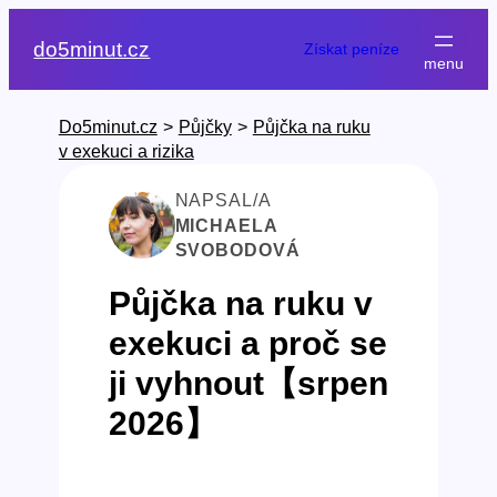
Přeskočit
na
do5minut.cz
Získat peníze
obsah
Do5minut.cz
>
Půjčky
>
Půjčka na ruku
v exekuci a rizika
NAPSAL/A
MICHAELA
SVOBODOVÁ
Půjčka na ruku v
exekuci a proč se
ji vyhnout【srpen
2026】