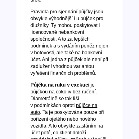
Pravidla pro sjednání půjčky jsou
obvykle výhodnější i u půjček pro
dlužníky. Ty mohou poskytovat i
licencované nebankovní
společnosti. A to za lepších
podmínek a s vydáním peněz nejen
v hotovosti, ale také na bankovní
účet. Ani jedna z půjček ale není při
zadlužení vhodnou variantou
vyřešení finančních problémů.
Půjčka na ruku v exekuci
je
půjčkou na cokoliv bez ručení.
Diametrálně se tak liší
v podmínkách oproti
půjčce na
auto
. Ta je poskytována pouze při
pořízení ojetého nebo nového
vozidla. A to obvykle zasláním na
účet poté, co klient doloží