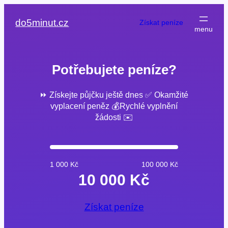
Přeskočit
na
do5minut.cz
Získat peníze
obsah
Potřebujete peníze?
⏩ Získejte půjčku ještě dnes ✅ Okamžité
vyplacení peněz 💰Rychlé vyplnění
žádosti ✉️
1 000 Kč
100 000 Kč
10 000 Kč
Získat peníze