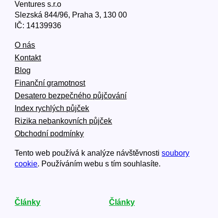
Ventures s.r.o
Slezská 844/96, Praha 3, 130 00
IČ: 14139936
O nás
Kontakt
Blog
Finanční gramotnost
Desatero bezpečného půjčování
Index rychlých půjček
Rizika nebankovních půjček
Obchodní podmínky
Tento web používá k analýze návštěvnosti
soubory
cookie
. Používáním webu s tím souhlasíte.
Články
Články