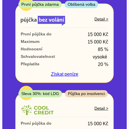
ne
TOP
První půjčka zdarma
Oblíbená volba
V exekuci
Detail >
ano
První půjčka do
15 000 Kč
ne
Maximum
15 000 Kč
Hodnocení
85 %
Po insolvenci
Schvalovatelnost
vysoké
ano
Přeplatíte
20 %
ne
Získat
peníze
V hotovosti
ano
TOP
Sleva 30%: kód LDG
Půjčka po insolvenci
ne
Detail >
První půjčka do
15 000 Kč