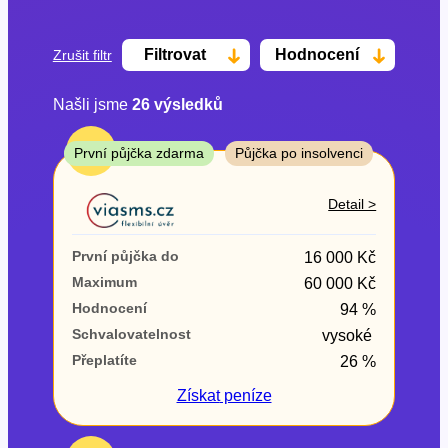
Filtrovat
Hodnocení
Zrušit filtr
Našli jsme
26
výsledků
Cena
TOP
První půjčka zdarma
Půjčka po insolvenci
Od
Do
Detail >
První půjčka zdarma
První půjčka do
16 000 Kč
–
Maximum
60 000 Kč
Hodnocení
94 %
ano
Schvalovatelnost
vysoké
ne
Přeplatíte
26 %
Ve zkušebce
Získat
peníze
ano