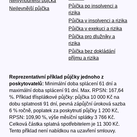
Nejvýhodnější půjčka
Půjčka po insolvenci a
Nejlevnější půjčka
rizika
Půjčka v insolvenci a rizika
Půjčka v exekuci a rizika
Půjčka pro dlužníky a
rizika
Půjčka bez dokládání
příjmu a rizika
Reprezentativní příklad půjčky jednoho z
poskytovatelů:
Minimální doba splácení 61 dní a
maximální doba splácení 91 dní. Max. RPSN: 167,64
%. Příklad třísplátkové půjčky: půjčka 10 000 Kč na
dobu splatnosti 91 dní, pevná zápůjční úroková sazba
6 % ročně, poplatek za poskytnutí půjčky 1 200 Kč,
RPSN: 109,90 %, výše měsíční splátky 3 766 Kč.
Celková částka splatná spotřebitelem je 11 300 Kč.
Tento příklad není nabídkou na uzavření smlouvy.