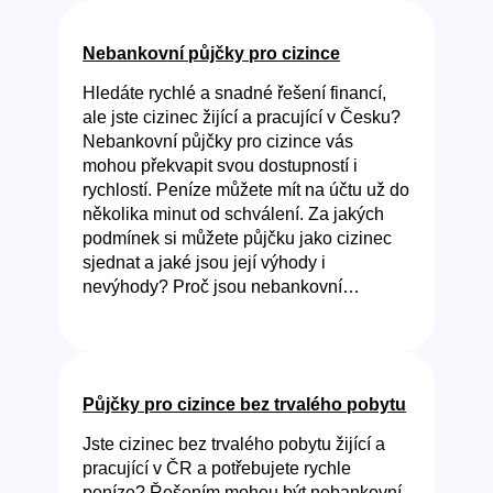
Nebankovní půjčky pro cizince
Hledáte rychlé a snadné řešení financí,
ale jste cizinec žijící a pracující v Česku?
Nebankovní půjčky pro cizince vás
mohou překvapit svou dostupností i
rychlostí. Peníze můžete mít na účtu už do
několika minut od schválení. Za jakých
podmínek si můžete půjčku jako cizinec
sjednat a jaké jsou její výhody i
nevýhody? Proč jsou nebankovní…
Půjčky pro cizince bez trvalého pobytu
Jste cizinec bez trvalého pobytu žijící a
pracující v ČR a potřebujete rychle
peníze? Řešením mohou být nebankovní