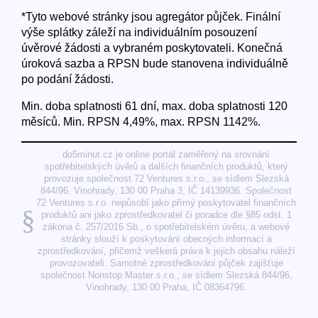
*Tyto webové stránky jsou agregátor půjček. Finální
výše splátky záleží na individuálním posouzení
úvěrové žádosti a vybraném poskytovateli. Konečná
úroková sazba a RPSN bude stanovena individuálně
po podání žádosti.
Min. doba splatnosti 61 dní, max. doba splatnosti 120
měsíců. Min. RPSN 4,49%, max. RPSN 1142%.
do5minut.cz je online portál zaměřený na srovnání
spotřebitelských úvěrů a dalších finančních produktů, který
provozuje společnost 72 Ventures s.r.o., se sídlem Slezská
844/96, Vinohrady, 130 00 Praha 3, IČ 14139936. Společnost
72 Ventures s.r.o. nepůsobí jako přímý poskytovatel finančních
§
produktů ani jako zprostředkovatel či poradce dle §85 odst. 1
zákona č. 257/2016 Sb., o spotřebitelském úvěru, a webové
stránky slouží k poskytování obecných informací a
zprostředkování, přičemž veškerá práva k jejich obsahu náleží
provozovateli. Samotné zprostředkování půjček zajišťuje
společnost Nonstop Master s.r.o., se sídlem Slezská 844/96,
Vinohrady, 130 00 Praha, IČ 08364796.