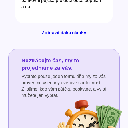
bankovní půjčka pro důchodce populární
a na…
Zobrazit další články
Neztrácejte čas, my to
projednáme za vás.
Vyplňte pouze jeden formulář a my za vás
prověříme všechny úvěrové společnosti.
Zjistíme, kdo vám půjčku poskytne, a vy si
můžete jen vybrat.