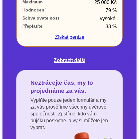
Maximum
25 000 Kč
Hodnocení
79 %
Schvalovatelnost
vysoké
Přeplatíte
33 %
Získat
peníze
Zobrazit další
Neztrácejte čas, my to
projednáme za vás.
Vyplňte pouze jeden formulář a my
za vás prověříme všechny úvěrové
společnosti. Zjistíme, kdo vám
půjčku poskytne, a vy si můžete jen
vybrat.