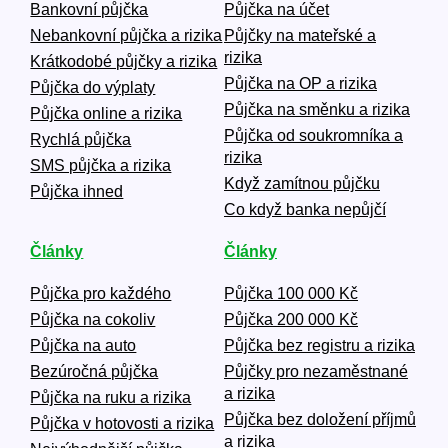
Bankovní půjčka
Půjčka na účet
Nebankovní půjčka a rizika
Půjčky na mateřské a
rizika
Krátkodobé půjčky a rizika
Půjčka na OP a rizika
Půjčka do výplaty
Půjčka na směnku a rizika
Půjčka online a rizika
Půjčka od soukromníka a
Rychlá půjčka
rizika
SMS půjčka a rizika
Když zamítnou půjčku
Půjčka ihned
Co když banka nepůjčí
Články
Články
Půjčka pro každého
Půjčka 100 000 Kč
Půjčka na cokoliv
Půjčka 200 000 Kč
Půjčka na auto
Půjčka bez registru a rizika
Bezúročná půjčka
Půjčky pro nezaměstnané
a rizika
Půjčka na ruku a rizika
Půjčka bez doložení příjmů
Půjčka v hotovosti a rizika
a rizika