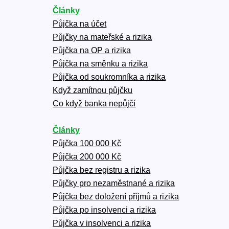
Články
Půjčka na účet
Půjčky na mateřské a rizika
Půjčka na OP a rizika
Půjčka na směnku a rizika
Půjčka od soukromníka a rizika
Když zamítnou půjčku
Co když banka nepůjčí
Články
Půjčka 100 000 Kč
Půjčka 200 000 Kč
Půjčka bez registru a rizika
Půjčky pro nezaměstnané a rizika
Půjčka bez doložení příjmů a rizika
Půjčka po insolvenci a rizika
Půjčka v insolvenci a rizika