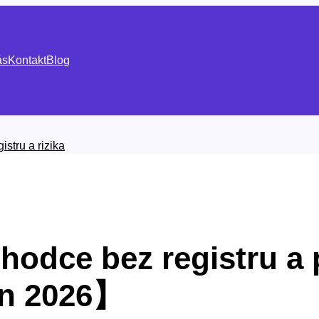
ás
Kontakt
Blog
stru a rizika
hodce bez registru a p
n 2026】