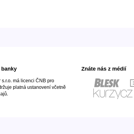
 banky
Znáte nás z médií
s.r.o. má licenci ČNB pro
držuje platná ustanovení včetně
ajů.