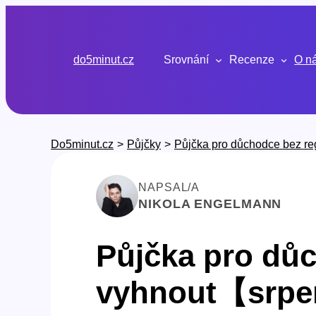
Přeskočit
na
obsah
do5minut.cz
Srovnání
Recenze
O n
Do5minut.cz
>
Půjčky
>
Půjčka pro důchodce bez regi
NAPSAL/A
NIKOLA ENGELMANN
Půjčka pro důc
vyhnout【srpe