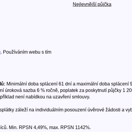
Nejlevnější půjčka
e
. Používáním webu s tím
lů:
Minimální doba splácení 61 dní a maximální doba splácení 9
ční úroková sazba 6 % ročně, poplatek za poskytnutí půjčky 1 2
 příklad není nabídkou na uzavření smlouvy.
e splátky záleží na individuálním posouzení úvěrové žádosti a
měsíců. Min. RPSN 4,49%, max. RPSN 1142%.