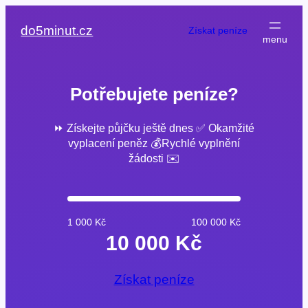
Přeskočit
na
do5minut.cz
Získat peníze
obsah
Potřebujete peníze?
⏩ Získejte půjčku ještě dnes ✅ Okamžité
vyplacení peněz 💰Rychlé vyplnění
žádosti ✉️
1 000 Kč
100 000 Kč
10 000 Kč
Získat peníze