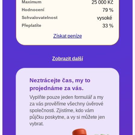
Maximum
25 000 Kč
Hodnocení
79 %
Schvalovatelnost
vysoké
Přeplatíte
33 %
Získat
peníze
Zobrazit další
Neztrácejte čas, my to
projednáme za vás.
Vyplňte pouze jeden formulář a my
za vás prověříme všechny úvěrové
společnosti. Zjistíme, kdo vám
půjčku poskytne, a vy si můžete jen
vybrat.