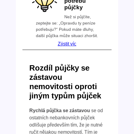
potřebu
půjčky
Než si půjčíte,
zeptejte se: „Opravdu ty peníze
potřebuju?“ Pokud máte dluhy,
další půjčka může situaci zhoršit.
Zjistit víc
Rozdíl půjčky se
zástavou
nemovitosti oproti
jiným typům půjček
Rychlá půjčka se zástavou
se od
ostatních nebankovních půjček
odlišuje především tím, že je nutné
ručit nějakou nemovitostí. Tím je