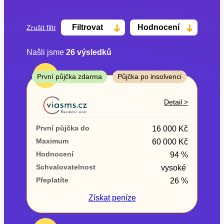
Filtrovat
Hodnocení
Zrušit filtr
Našli jsme
26
výsledků
Cena
TOP
První půjčka zdarma
Půjčka po insolvenci
Od
Do
Detail >
První půjčka zdarma
První půjčka do
16 000 Kč
–
Maximum
60 000 Kč
Hodnocení
94 %
ano
Schvalovatelnost
vysoké
ne
Přeplatíte
26 %
Ve zkušebce
Získat
peníze
ano