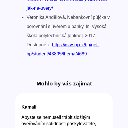
jak-na-uvery/
Veronika Andělová. Nebankovní půjčka v
porovnání s úvěrem u banky. In: Vysoká
škola polytechnická [online]. 2017.
Dostupné z:
https://is.vspj.cz/bp/get-
bp/student/43895/thema/4689
Mohlo by vás zajímat
Kamali
Abyste se nemuseli trápit složitým
ověřováním solidnosti poskytovatele,