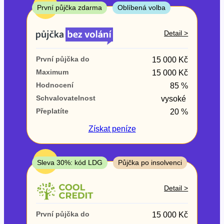
ne
TOP
První půjčka zdarma
Oblíbená volba
V exekuci
Detail >
ano
První půjčka do
15 000 Kč
ne
Maximum
15 000 Kč
Hodnocení
85 %
Po insolvenci
Schvalovatelnost
vysoké
ano
Přeplatíte
20 %
ne
Získat
peníze
V hotovosti
ano
TOP
Sleva 30%: kód LDG
Půjčka po insolvenci
ne
Detail >
První půjčka do
15 000 Kč