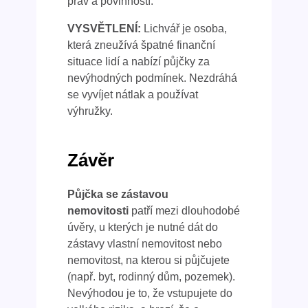
práv a povinností.
VYSVĚTLENÍ:
Lichvář je osoba,
která zneužívá špatné finanční
situace lidí a nabízí půjčky za
nevýhodných podmínek. Nezdráhá
se vyvíjet nátlak a používat
výhružky.
Závěr
Půjčka se zástavou
nemovitosti
patří mezi dlouhodobé
úvěry, u kterých je nutné dát do
zástavy vlastní nemovitost nebo
nemovitost, na kterou si půjčujete
(např. byt, rodinný dům, pozemek).
Nevýhodou je to, že vstupujete do