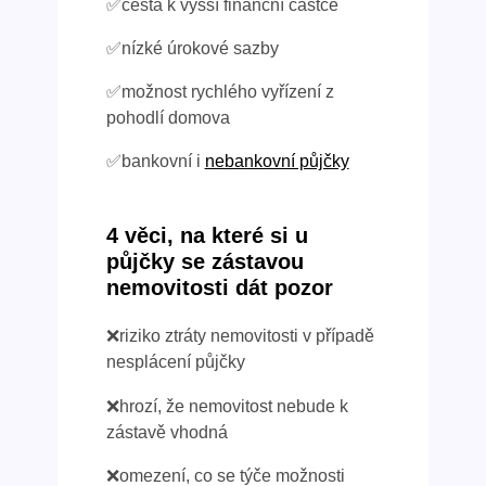
✅cesta k vyšší finanční částce
✅nízké úrokové sazby
✅možnost rychlého vyřízení z
pohodlí domova
✅bankovní i
nebankovní půjčky
4 věci, na které si u
půjčky se zástavou
nemovitosti dát pozor
❌riziko ztráty nemovitosti v případě
nesplácení půjčky
❌hrozí, že nemovitost nebude k
zástavě vhodná
❌omezení, co se týče možnosti