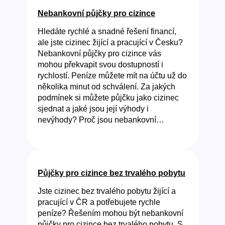
Nebankovní půjčky pro cizince
Hledáte rychlé a snadné řešení financí,
ale jste cizinec žijící a pracující v Česku?
Nebankovní půjčky pro cizince vás
mohou překvapit svou dostupností i
rychlostí. Peníze můžete mít na účtu už do
několika minut od schválení. Za jakých
podmínek si můžete půjčku jako cizinec
sjednat a jaké jsou její výhody i
nevýhody? Proč jsou nebankovní…
Půjčky pro cizince bez trvalého pobytu
Jste cizinec bez trvalého pobytu žijící a
pracující v ČR a potřebujete rychle
peníze? Řešením mohou být nebankovní
půjčky pro cizince bez trvalého pobytu. S