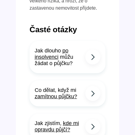
velkého rizika, a hrozí, že o
zastavenou nemovitost přijdete.
Časté otázky
Jak dlouho
po
insolvenci
můžu
žádat o půjčku?
Co dělat, když mi
zamítnou půjčku?
Jak zjistím,
kde mi
opravdu půjčí?