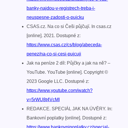
banky-najdou-v-registrech-treba-i-
neuspesne-zadosti-o-pujcku
CSAS.cz. Na co si Češi půjčují. In csas.cz
[online]. 2021. Dostupné z:
https://www.csas.cz/cs/blog/abeceda-
penez/na-co-si-cesi-pujcuji
Jak na peníze 2 díl: Půjčky a jak na ně? –
YouTube. YouTube [online]. Copyright ©
2023 Google LLC. Dostupné z:
https://www.youtube.com/watch?
v=5rWU8t4VcMI
REDAKCE. SPECIÁL JAK NA ÚVĚRY. In:
Bankovní poplatky [online]. Dostupné z:
https://www.bankovnipoplatky.cz/special-