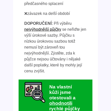
předčasného splacení
❌závazek na delší období
DOPORUČENÍ:
Při výběru
nejvýhodnější půjčky
se neřiďte jen
výší úrokové sazby. Půjčku s
nízkou úrokovou sazbou totiž
nemusí být zároveň tou
nejvýhodnější. Zjistěte, zda k
půjčce nejsou účtovány i nějaké
další poplatky, které by mohly její
cenu zvýšit.
Na vlastní
kůži jsme
otestovali a
ohodnotili
rychlé půjčky