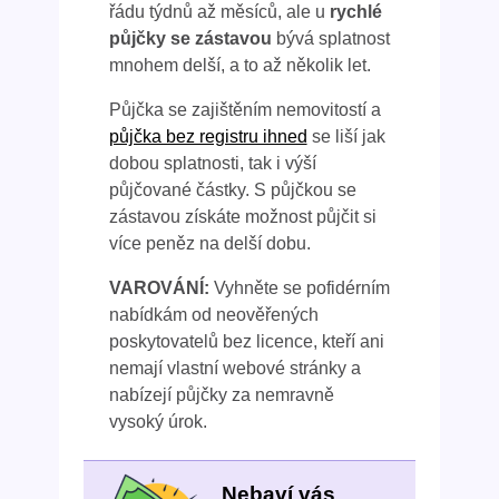
řádu týdnů až měsíců, ale u
rychlé
půjčky se zástavou
bývá splatnost
mnohem delší, a to až několik let.
Půjčka se zajištěním nemovitostí a
půjčka bez registru ihned
se liší jak
dobou splatnosti, tak i výší
půjčované částky. S půjčkou se
zástavou získáte možnost půjčit si
více peněz na delší dobu.
VAROVÁNÍ:
Vyhněte se pofidérním
nabídkám od neověřených
poskytovatelů bez licence, kteří ani
nemají vlastní webové stránky a
nabízejí půjčky za nemravně
vysoký úrok.
Nebaví vás