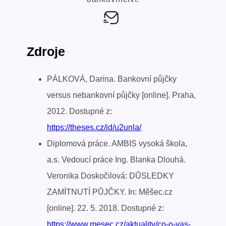
Zdroje
PÁLKOVÁ, Darina. Bankovní půjčky
versus nebankovní půjčky [online]. Praha,
2012. Dostupné z:
https://theses.cz/id/u2unla/
Diplomová práce. AMBIS vysoká škola,
a.s. Vedoucí práce Ing. Blanka Dlouhá.
Veronika Doskočilová: DŮSLEDKY
ZAMÍTNUTÍ PŮJČKY. In: Měšec.cz
[online]. 22. 5. 2018. Dostupné z:
https://www.mesec.cz/aktuality/co-o-vas-