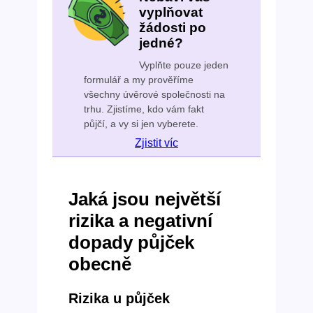
vyplňovat
žádosti po
jedné?
Vyplňte pouze jeden
formulář a my prověříme
všechny úvěrové společnosti na
trhu. Zjistíme, kdo vám fakt
půjčí, a vy si jen vyberete.
Zjistit víc
Jaká jsou největší
rizika a negativní
dopady půjček
obecně
Rizika u půjček