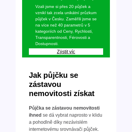
Vzali jsme si přes 20 půjček a
vznikl tak zcela unikátní průzkum
půjček v Česku. Zaměřili jsme se
na více než 40 parametrů v 5
kategoriích od Ceny, Rychlosti,
Transparentnosti, Férovosti a
Dostupnosti.
Zjistit víc
Jak půjčku se
zástavou
nemovitosti získat
Půjčka se zástavou nemovitosti
ihned
se dá vybrat naprosto v klidu
a pohodlně díky nezávislém
internetovému srovnávači půjček.