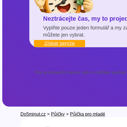
Neztrácejte čas, my to proj
Vyplňte pouze jeden formulář a my za
můžete jen vybrat.
Získat peníze
Toto je komerční sekce, kde si můžete sjednat
Do5minut.cz
>
Půjčky
>
Půjčka pro mladé