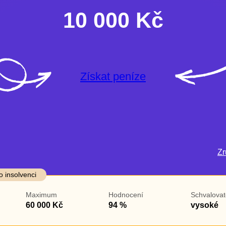
10 000 Kč
Získat peníze
Zru
darma
Ve zkušebce
V exekuci
o insolvenci
ano
ano
Maximum
Hodnocení
Schvalovat
ne
ne
60 000 Kč
94 %
vysoké