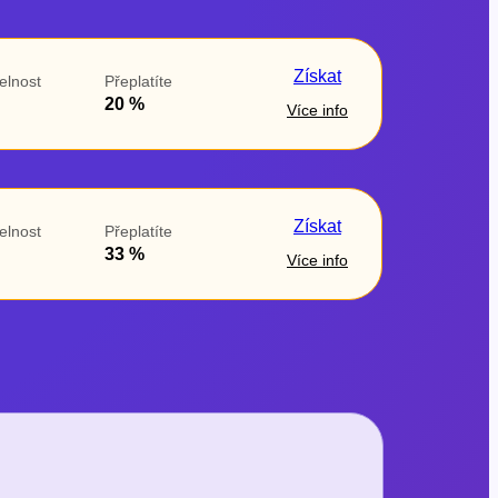
Získat
elnost
Přeplatíte
20 %
Více info
Získat
elnost
Přeplatíte
33 %
Více info