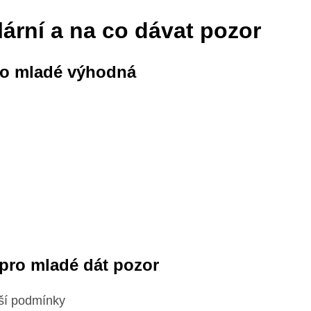
lární a na co dávat pozor
pro mladé výhodná
y pro mladé dát pozor
jší podmínky