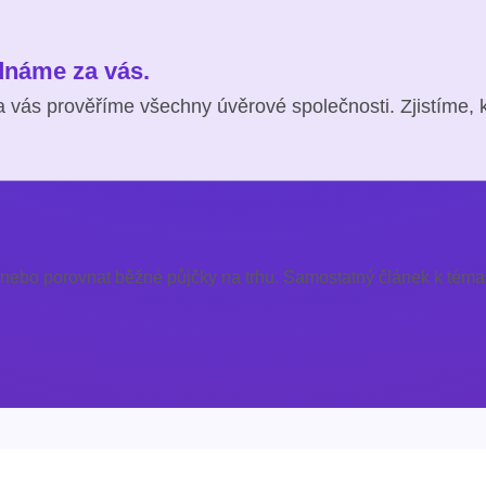
ednáme za vás.
 vás prověříme všechny úvěrové společnosti. Zjistíme, 
 nebo porovnat běžné půjčky na trhu. Samostatný článek k témat