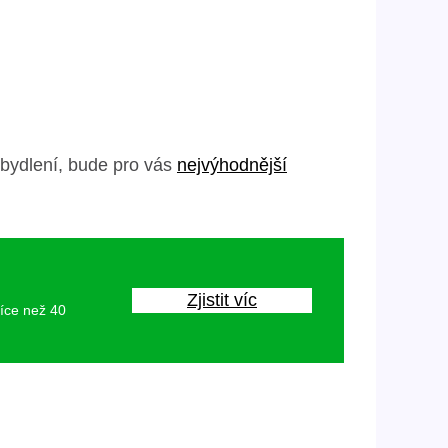
o bydlení, bude pro vás
nejvýhodnější
Zjistit víc
více než 40