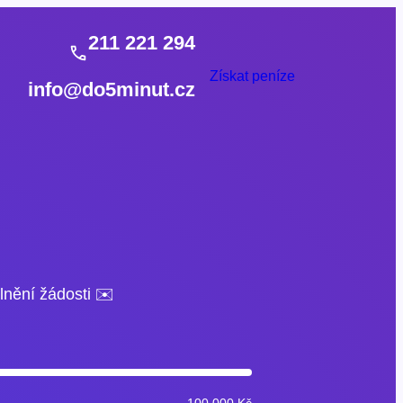
211 221 294
Získat peníze
info@do5minut.cz
lnění žádosti ✉️
100 000 Kč