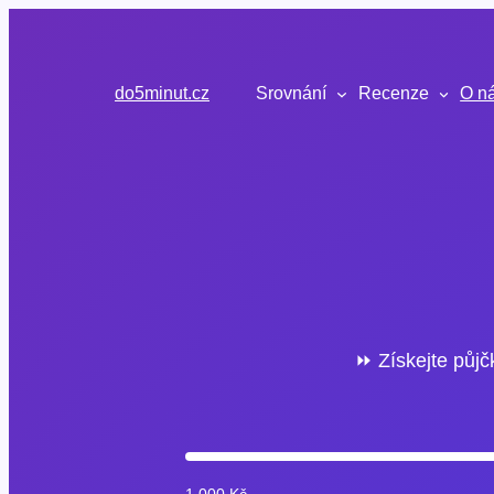
Přeskočit
na
obsah
do5minut.cz
Srovnání
Recenze
O n
⏩ Získejte půjč
1 000 Kč