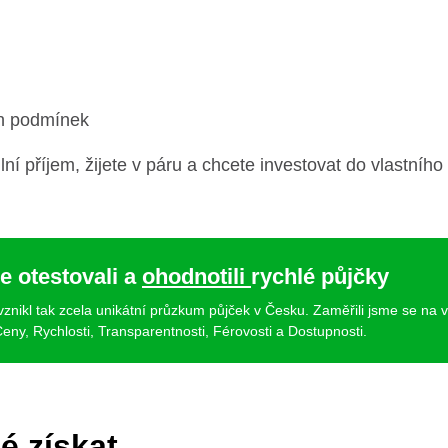
h podmínek
lní příjem, žijete v páru a chcete investovat do vlastníh
e otestovali a
ohodnotili
rychlé půjčky
 vznikl tak zcela unikátní průzkum půjček v Česku. Zaměřili jsme se na 
eny, Rychlosti, Transparentnosti, Férovosti a Dostupnosti.
é získat