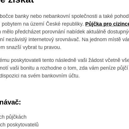
bočce banky nebo nebankovní společnosti a také pohodln
ým pobytem na území České republiky.
Půjčka pro cizinc
em mělo předcházet porovnání nabídek aktuálně dostupný
ní nezávislý internetový srovnávač. Na jednom místě v
m snazší vybrat tu pravou.
mu poskytovateli tento následně vaši žádost včetně vš
notí vaši bonitu a rozhodne o tom, zda vám peníze půjčí 
 dispozici na svém bankovním účtu.
vnávač:
ých půjčkách
ch poskytovatelů