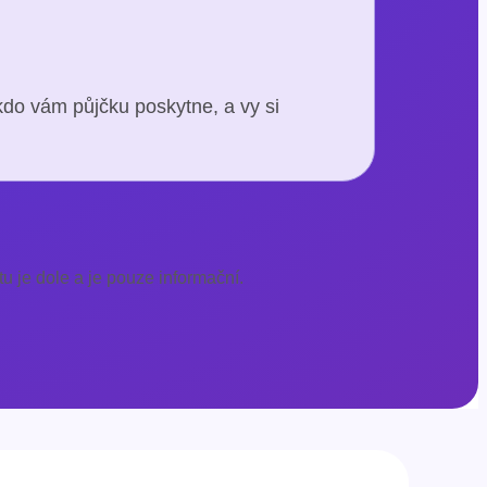
kdo vám půjčku poskytne, a vy si
u je dole a je pouze informační.