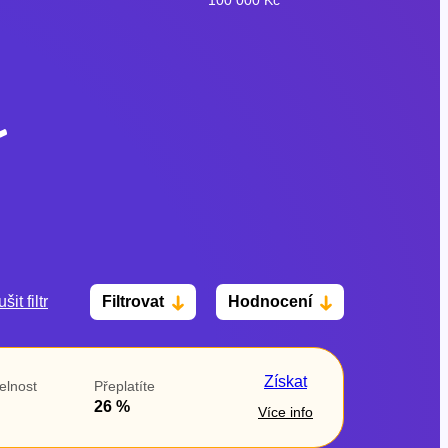
šit filtr
Filtrovat
Hodnocení
Po insolvenci
V hotovosti
ano
ano
Získat
elnost
Přeplatíte
ne
ne
26 %
Více info