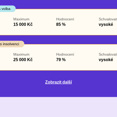
 volba
Maximum
Hodnocení
Schvalovat
15 000 Kč
85 %
vysoké
o insolvenci
Maximum
Hodnocení
Schvalovat
25 000 Kč
79 %
vysoké
Zobrazit další