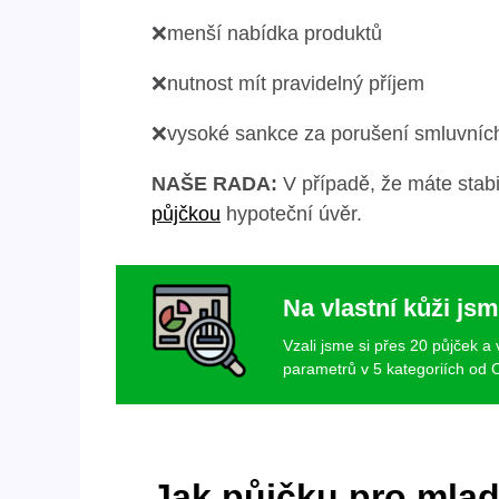
❌menší nabídka produktů
❌nutnost mít pravidelný příjem
❌vysoké sankce za porušení smluvníc
NAŠE RADA:
V případě, že máte stabi
půjčkou
hypoteční úvěr.
Na vlastní kůži jsm
Vzali jsme si přes 20 půjček a
parametrů v 5 kategoriích od C
Jak půjčku pro mlad