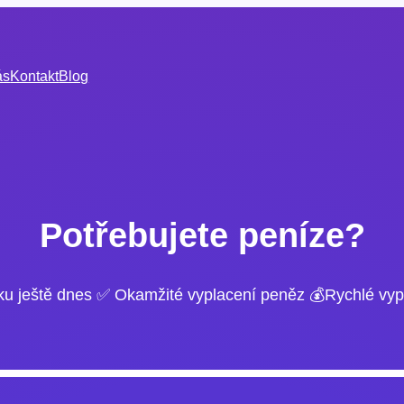
ás
Kontakt
Blog
Potřebujete peníze?
ku ještě dnes ✅ Okamžité vyplacení peněz 💰Rychlé vyp