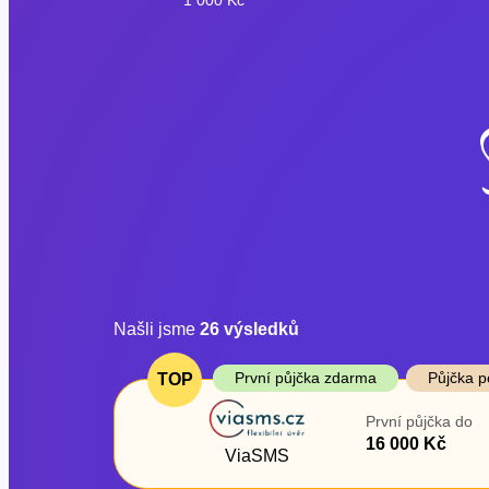
Našli jsme
26
výsledků
Cena
První půjčka z
První půjčka zdarma
Půjčka p
TOP
Od
–
První půjčka do
ano
16 000 Kč
Do
ViaSMS
ne