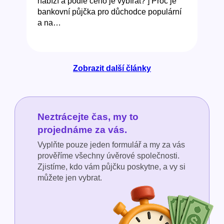
nabízí a podle čeho je vybírat? ] Proč je
bankovní půjčka pro důchodce populární
a na…
Zobrazit další články
Neztrácejte čas, my to
projednáme za vás.
Vyplňte pouze jeden formulář a my za vás
prověříme všechny úvěrové společnosti.
Zjistíme, kdo vám půjčku poskytne, a vy si
můžete jen vybrat.