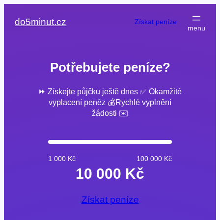
Přeskočit
na
do5minut.cz
Získat peníze
obsah
Potřebujete peníze?
⏩ Získejte půjčku ještě dnes ✅ Okamžité
vyplacení peněz 💰Rychlé vyplnění
žádosti ✉️
1 000 Kč
100 000 Kč
10 000 Kč
Získat peníze