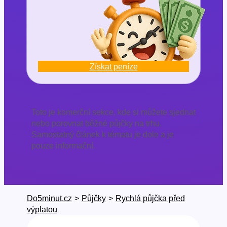
Získat peníze
Toto je komerční sekce, kde si můžete sjednat
nebo porovnat běžné půjčky na trhu.
Samostatný článek k tématu je dole a je
pouze informační.
Do5minut.cz
>
Půjčky
>
Rychlá půjčka před
výplatou