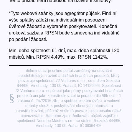
Tento příklad není nabídkou na uzavření smlouvy.
*Tyto webové stránky jsou agregátor půjček. Finální
výše splátky záleží na individuálním posouzení
úvěrové žádosti a vybraném poskytovateli. Konečná
úroková sazba a RPSN bude stanovena individuálně
po podání žádosti.
Min. doba splatnosti 61 dní, max. doba splatnosti 120
měsíců. Min. RPSN 4,49%, max. RPSN 1142%.
do5minut.cz je online portál zaměřený na srovnání
spotřebitelských úvěrů a dalších finančních produktů, který
provozuje společnost 72 Ventures s.r.o., se sídlem Slezská
844/96, Vinohrady, 130 00 Praha 3, IČ 14139936. Společnost
72 Ventures s.r.o. nepůsobí jako přímý poskytovatel finančních
§
produktů ani jako zprostředkovatel či poradce dle §85 odst. 1
zákona č. 257/2016 Sb., o spotřebitelském úvěru, a webové
stránky slouží k poskytování obecných informací a
zprostředkování, přičemž veškerá práva k jejich obsahu náleží
provozovateli. Samotné zprostředkování půjček zajišťuje
společnost Nonstop Master s.r.o., se sídlem Slezská 844/96,
Vinohrady, 130 00 Praha, IČ 08364796.