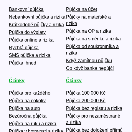
Bankovní půjčka
Půjčka na účet
Nebankovní půjčka a rizika
Půjčky na mateřské a
rizika
Krátkodobé půjčky a rizika
Půjčka na OP a rizika
Půjčka do výplaty
Půjčka na směnku a rizika
Půjčka online a rizika
Půjčka od soukromníka a
Rychlá půjčka
rizika
SMS půjčka a rizika
Když zamítnou půjčku
Půjčka ihned
Co když banka nepůjčí
Články
Články
Půjčka pro každého
Půjčka 100 000 Kč
Půjčka na cokoliv
Půjčka 200 000 Kč
Půjčka na auto
Půjčka bez registru a rizika
Bezúročná půjčka
Půjčky pro nezaměstnané
a rizika
Půjčka na ruku a rizika
Půjčka bez doložení příjmů
Půjčka v hotovosti a rizika