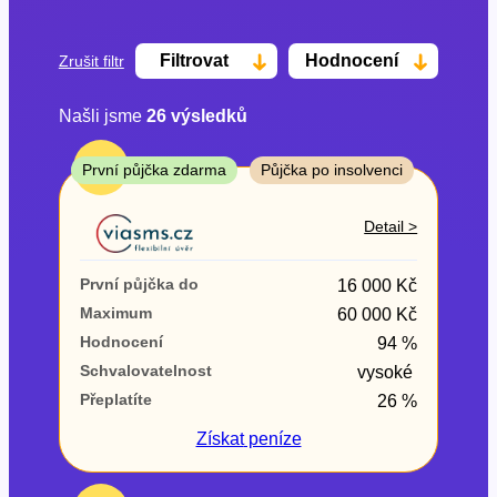
Filtrovat
Hodnocení
Zrušit filtr
Našli jsme
26
výsledků
Cena
TOP
První půjčka zdarma
Půjčka po insolvenci
Od
Do
Detail >
První půjčka zdarma
První půjčka do
16 000 Kč
–
Maximum
60 000 Kč
Hodnocení
94 %
ano
Schvalovatelnost
vysoké
ne
Přeplatíte
26 %
Ve zkušebce
Získat
peníze
ano