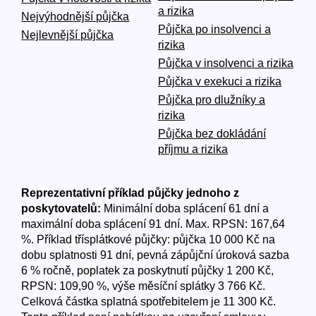
a rizika
Nejvýhodnější půjčka
Půjčka po insolvenci a
Nejlevnější půjčka
rizika
Půjčka v insolvenci a rizika
Půjčka v exekuci a rizika
Půjčka pro dlužníky a
rizika
Půjčka bez dokládání
příjmu a rizika
Reprezentativní příklad půjčky jednoho z
poskytovatelů:
Minimální doba splácení 61 dní a
maximální doba splácení 91 dní. Max. RPSN: 167,64
%. Příklad třísplátkové půjčky: půjčka 10 000 Kč na
dobu splatnosti 91 dní, pevná zápůjční úroková sazba
6 % ročně, poplatek za poskytnutí půjčky 1 200 Kč,
RPSN: 109,90 %, výše měsíční splátky 3 766 Kč.
Celková částka splatná spotřebitelem je 11 300 Kč.