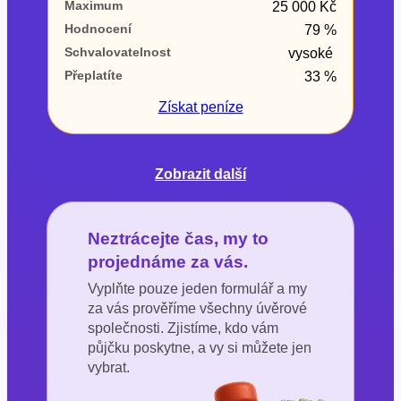
Maximum
25 000 Kč
Hodnocení
79 %
Schvalovatelnost
vysoké
Přeplatíte
33 %
Získat
peníze
Zobrazit další
Neztrácejte čas, my to
projednáme za vás.
Vyplňte pouze jeden formulář a my
za vás prověříme všechny úvěrové
společnosti. Zjistíme, kdo vám
půjčku poskytne, a vy si můžete jen
vybrat.