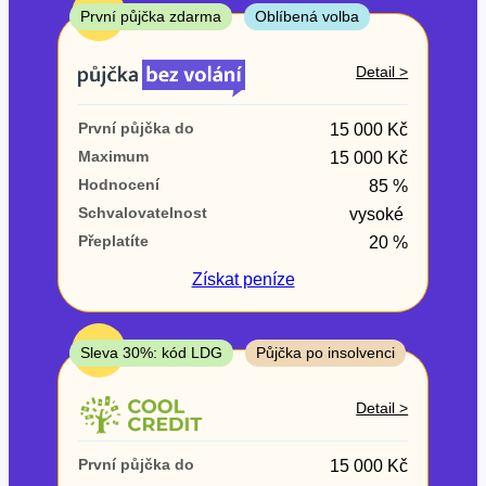
ne
TOP
První půjčka zdarma
Oblíbená volba
V exekuci
Detail >
ano
První půjčka do
15 000 Kč
ne
Maximum
15 000 Kč
Hodnocení
85 %
Po insolvenci
Schvalovatelnost
vysoké
ano
Přeplatíte
20 %
ne
Získat
peníze
V hotovosti
ano
TOP
Sleva 30%: kód LDG
Půjčka po insolvenci
ne
Detail >
První půjčka do
15 000 Kč