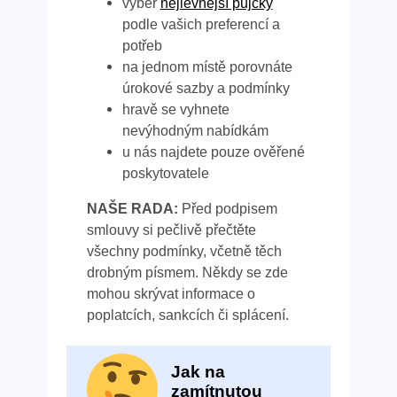
výběr
nejlevnější půjčky
podle vašich preferencí a
potřeb
na jednom místě porovnáte
úrokové sazby a podmínky
hravě se vyhnete
nevýhodným nabídkám
u nás najdete pouze ověřené
poskytovatele
NAŠE RADA:
Před podpisem
smlouvy si pečlivě přečtěte
všechny podmínky, včetně těch
drobným písmem. Někdy se zde
mohou skrývat informace o
poplatcích, sankcích či splácení.
Jak na
zamítnutou