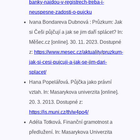
banky-najdou-v-registrech-treba-i-
neuspesne-zadosti-o-pujcku
Ivana Bondareva Dubnová : Průzkum: Jak
si Češi půjčují a jak se jim daří splácet? In:
Měšec.cz [online]. 30. 11. 2023. Dostupné
z:
https://www.mesec.cz/aktuality/pruzkum-
jak-si-cesi-pujcuji-a-jak-se-jim-dari-
splacet/
Hana Popelářová. Půjčka jako právní
vztah. In: Masarykova univerzita [online].
20. 3. 2013. Dostupné z:
https://is.muni.cz/th/w4po4/
Adéla Totková. Finanční gramotnost a
předlužení. In: Masarykova Univerzita