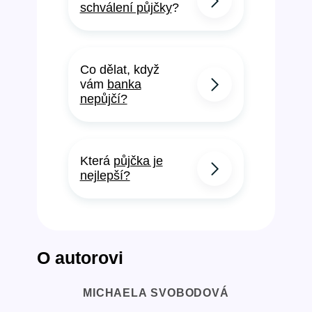
schválení půjčky
?
Co dělat, když
vám
banka
nepůjčí?
Která
půjčka je
nejlepší?
O autorovi
MICHAELA SVOBODOVÁ