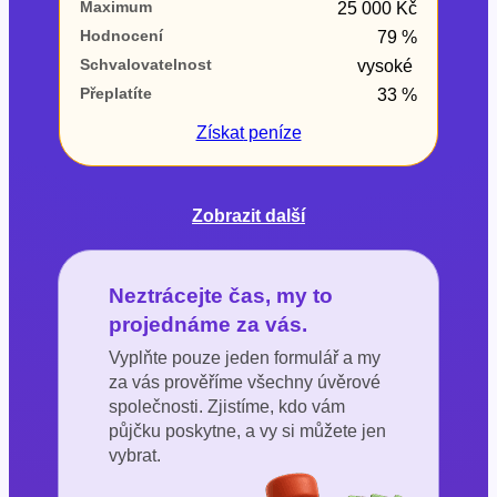
Maximum
25 000 Kč
Hodnocení
79 %
Schvalovatelnost
vysoké
Přeplatíte
33 %
Získat
peníze
Zobrazit další
Neztrácejte čas, my to
projednáme za vás.
Vyplňte pouze jeden formulář a my
za vás prověříme všechny úvěrové
společnosti. Zjistíme, kdo vám
půjčku poskytne, a vy si můžete jen
vybrat.