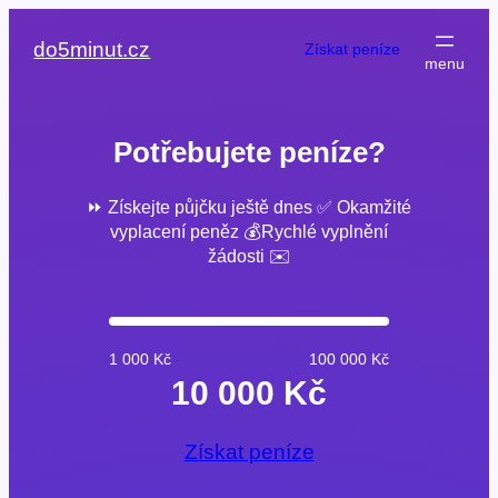
Přeskočit
na
do5minut.cz
Získat peníze
obsah
Potřebujete peníze?
⏩ Získejte půjčku ještě dnes ✅ Okamžité
vyplacení peněz 💰Rychlé vyplnění
žádosti ✉️
1 000 Kč
100 000 Kč
10 000 Kč
Získat peníze