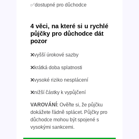
✅dostupné pro důchodce
4 věci, na které si u rychlé
půjčky pro důchodce dát
pozor
❌vyšší úrokové sazby
❌krátká doba splatnosti
❌vysoké riziko nesplácení
❌nižší částky k vypůjčení
VAROVÁNÍ:
Ověřte si, že půjčku
dokážete řádně splácet. Půjčky pro
důchodce mohou být spojené s
vysokými sankcemi.