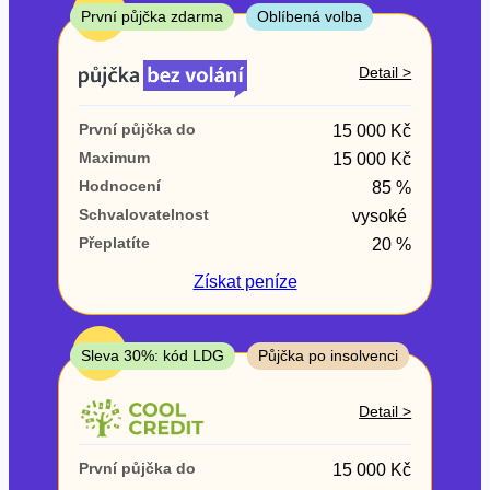
ne
TOP
První půjčka zdarma
Oblíbená volba
V exekuci
Detail >
ano
První půjčka do
15 000 Kč
ne
Maximum
15 000 Kč
Hodnocení
85 %
Po insolvenci
Schvalovatelnost
vysoké
ano
Přeplatíte
20 %
ne
Získat
peníze
V hotovosti
ano
TOP
Sleva 30%: kód LDG
Půjčka po insolvenci
ne
Detail >
První půjčka do
15 000 Kč