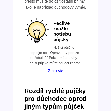
přesto musíte doložit ostatní příjmy,
jako je například důchodový výměr.
Pečlivě
zvažte
potřebu
půjčky
Než si půjčíte,
zeptejte se: „Opravdu ty peníze
potřebuju?“ Pokud máte dluhy,
další půjčka může situaci zhoršit.
Zjistit víc
Rozdíl rychlé půjčky
pro důchodce oproti
jiným typům půjček