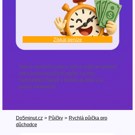
Získat peníze
Toto je komerční sekce, kde si můžete sjednat
nebo porovnat běžné půjčky na trhu.
Samostatný článek k tématu je dole a je
pouze informační.
Do5minut.cz
>
Půjčky
>
Rychlá půjčka pro
důchodce