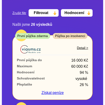
Filtrovat
Hodnocení
Zrušit filtr
Našli jsme
26
výsledků
Cena
TOP
První půjčka zdarma
Půjčka po insolvenci
Od
Do
Detail >
První půjčka zdarma
První půjčka do
16 000 Kč
–
Maximum
60 000 Kč
Hodnocení
94 %
ano
Schvalovatelnost
vysoké
ne
Přeplatíte
26 %
Ve zkušebce
Získat
peníze
ano