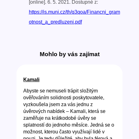
[online]. 6. 5. 2021. Dostupné z:
https://is.muni.cz/th/q3qoa/Financni_gram
otnost_a_predluzeni.pdf
Mohlo by vás zajímat
Kamali
Abyste se nemuseli trápit složitým
ověřováním solidnosti poskytovatele,
vyzkoušela jsem za vás jednu z
úvěrových nabídek – Kamali, která se
zaměřuje na krátkodobé úvěry se
splatností do jednoho měsíce. Jedná se o
možnost, kterou často využívají lidé v
nouzi. Je tedy důležité, aby byla férová a