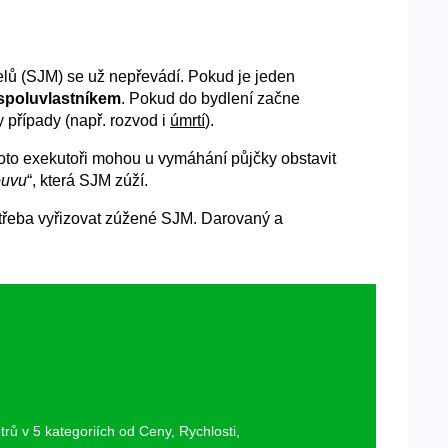
ů (SJM) se už nepřevádí. Pokud je jeden
spoluvlastníkem
. Pokud do bydlení začne
y případy (např. rozvod i
úmrtí
).
proto exekutoři mohou u vymáhání půjčky obstavit
ouvu
“, která SJM zúží.
í třeba vyřizovat zúžené SJM. Darovaný a
rů v 5 kategoriích od Ceny, Rychlosti,