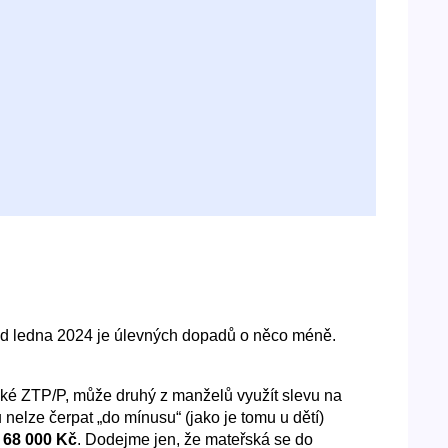
 Od ledna 2024 je úlevných dopadů o něco méně.
také ZTP/P, může druhý z manželů využít slevu na
nelze čerpat „do mínusu“ (jako je tomu u dětí)
u 68 000 Kč
. Dodejme jen, že mateřská se do