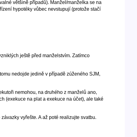
e valné většině případů). Manžel/manželka se na
ízení hypotéky vůbec nevstupují (protože stačí
vzniklých ještě před manželstvím. Zatímco
tomu nedojde jedině v případě zúženého SJM,
 exekutoři nemohou, na druhého z manželů ano,
ech (exekuce na plat a exekuce na účet), ale také
to závazky vyřešte. A až poté realizujte svatbu.