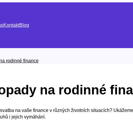
ás
Kontakt
Blog
a rodinné finance
opady na rodinné fin
t svatba na vaše finance v různých životních situacích? Ukážem
luhů i jejich vymáhání.