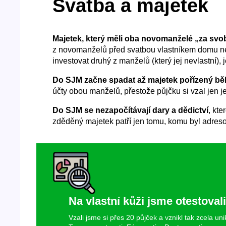
Svatba a majetek
Majetek, který měli oba novomanželé „za svob
z novomanželů před svatbou vlastníkem domu n
investovat druhý z manželů (který jej nevlastní)
Do SJM začne spadat až majetek pořízený b
účty obou manželů, přestože půjčku si vzal jen j
Do SJM se nezapočítávají dary a dědictví
, kt
zděděný majetek patří jen tomu, komu byl adresov
Na vlastní kůži jsme otestoval
Vzali jsme si přes 20 půjček a vznikl tak zcela u