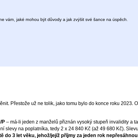
íme vám, jaké mohou být důvody a jak zvýšit své šance na úspěch.
nit. Přestože už ne tolik, jako tomu bylo do konce roku 2023.
P/P
– má-li jeden z manželů přiznán vysoký stupeň invalidity a 
í slevy na poplatníka, tedy 2 x 24 840 Kč (až 49 680 Kč). Slevu 
ě do 3 let věku, jehož/jejíž příjmy za jeden rok nepřesáhno