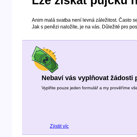
Lze získat půjčku 
Anim malá svatba není levná záležitost. Často se
Jak s penězi naložíte, je na vás. Důležité pro p
Nebaví vás vyplňovat žádosti 
Vyplňte pouze jeden formulář a my prověříme všech
Zjistit víc