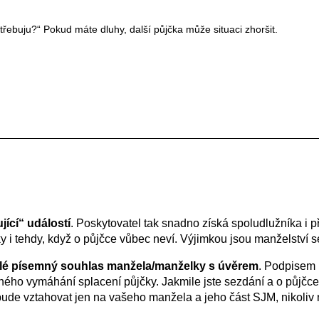
otřebuju?“ Pokud máte dluhy, další půjčka může situaci zhoršit.
jící“ událostí
. Poskytovatel tak snadno získá spoludlužníka i p
y i tehdy, když o půjčce vůbec neví. Výjimkou jsou manželství
telé písemný souhlas manžela/manželky s úvěrem
. Podpisem 
ho vymáhání splacení půjčky. Jakmile jste sezdání a o půjčce 
bude vztahovat jen na vašeho manžela a jeho část SJM, nikoliv