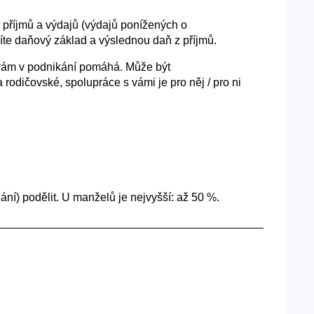
 příjmů a výdajů (výdajů ponížených o
íte daňový základ a výslednou daň z příjmů.
 vám v podnikání pomáhá. Může být
dičovské, spolupráce s vámi je pro něj / pro ni
ání) podělit. U manželů je nejvyšší: až 50 %.