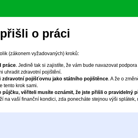
přišli o práci
ěkolik (zákonem vyžadovaných) kroků:
d práce
. Jedině tak si zajistíte, že vám bude navazovat podpora
 uhradit zdravotní pojištění.
ši
zdravotní pojišťovnu jako státního pojištěnce
. A že o změn
e tento krok sami.
e půjčku,
věřiteli musíte oznámit, že jste přišli o pravidelný 
ží na vaší finanční kondici, zda ponecháte stejnou výši splátek,