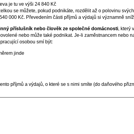
leva je tu ve výši 24 840 Kč
kou se můžete, pokud podnikáte, rozdělit až o polovinu svých
 540 000 Kč. Převedením části příjmů a výdajů si významně sníž
inný příslušník nebo člověk ze společné domácnosti
, který
ovolené nebo může také podnikat. Je-li zaměstnancem nebo na ro
pracující osobou smí být:
měrem jinde
ento příjmů a výdajů, o které se s nimi smíte (do daňového přizn