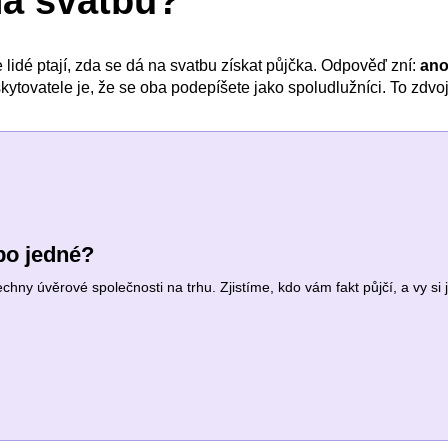
na svatbu?
 lidé ptají, zda se dá na svatbu získat půjčka. Odpověď zní:
ano
oskytovatele je, že se oba podepíšete jako spoludlužníci. To zdv
po jedné?
ny úvěrové společnosti na trhu. Zjistíme, kdo vám fakt půjčí, a vy si 