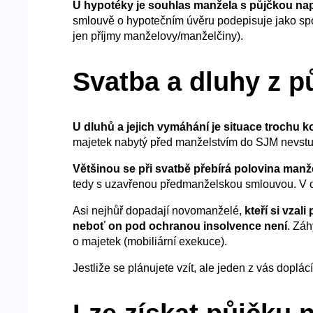
U hypotéky je souhlas manžela s půjčkou na
smlouvě o hypotečním úvěru podepisuje jako spol
jen příjmy manželovy/manželčiny).
Svatba a dluhy z p
U dluhů a jejich vymáhání je situace trochu 
majetek nabytý před manželstvím do SJM nevst
Většinou se při svatbě přebírá polovina manže
tedy s uzavřenou předmanželskou smlouvou. V ost
Asi nejhůř dopadají novomanželé,
kteří si vzali
neboť on pod ochranou insolvence není
. Záh
o majetek (mobiliární exekuce).
Jestliže se plánujete vzít, ale jeden z vás doplá