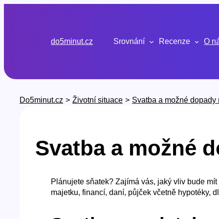
Přeskočit
na
obsah
do5minut.cz
Srovnání
Recenze
O n
Do5minut.cz
>
Životní situace
>
Svatba a možné dopady n
Svatba a možné d
Plánujete sňatek? Zajímá vás, jaký vliv bude mí
majetku, financí, daní, půjček včetně hypotéky, d