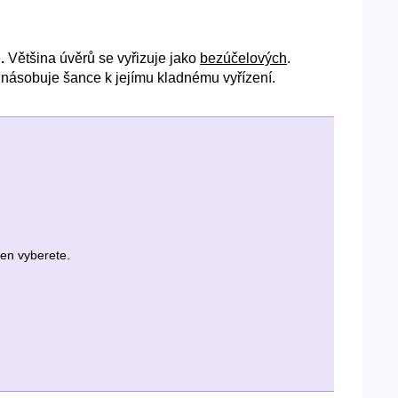
.
Většina úvěrů se vyřizuje jako
bezúčelových
.
ojnásobuje šance k jejímu kladnému vyřízení.
jen vyberete.