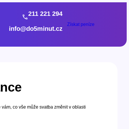
211 221 294
Získat peníze
info@do5minut.cz
ance
e vám, co vše může svatba změnit v oblasti