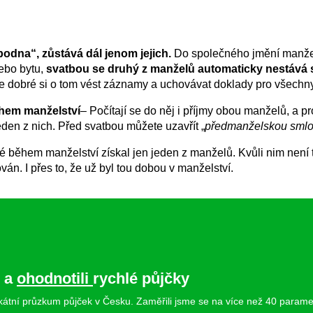
odna“, zůstává dál jenom jejich.
Do společného jmění manžel
ebo bytu,
svatbou se druhý z manželů automaticky nestává 
, je dobré si o tom vést záznamy a uchovávat doklady pro všechn
ěhem manželství
– Počítají se do něj i příjmy obou manželů, a 
eden z nich. Před svatbou můžete uzavřít „
předmanželskou sml
eré během manželství získal jen jeden z manželů. Kvůli nim nen
án. I přes to, že už byl tou dobou v manželství.
i a
ohodnotili
rychlé půjčky
nikátní průzkum půjček v Česku. Zaměřili jsme se na více než 40 paramet