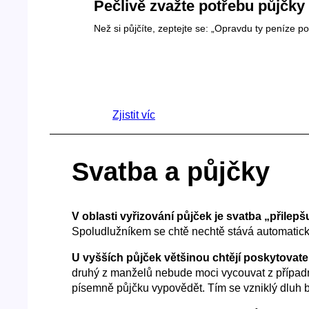
Pečlivě zvažte potřebu půjčky
Než si půjčíte, zeptejte se: „Opravdu ty peníze p
Zjistit víc
Svatba a půjčky
V oblasti vyřizování půjček je svatba „přilepšu
Spoludlužníkem se chtě nechtě stává automatick
U vyšších půjček většinou chtějí poskytova
druhý z manželů nebude moci vycouvat z případné
písemně půjčku vypovědět. Tím se vzniklý dluh 