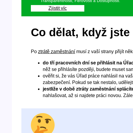
Transparentnosti, Férovosti a Dostupnosti.
Zjistit víc
Co dělat, když jste 
Po
ztrátě zaměstnání
musí z vaší strany přijít n
do tří pracovních dní se přihlásit na Úřa
něž se přihlásíte později, budete muset sami
ověřit si, že vás Úřad práce nahlásil na va
zabezpečení. Pokud se tak nestalo, udělejt
jestliže v době ztráty zaměstnání splácít
nahlašovat, až si najdete práci novou. Zále