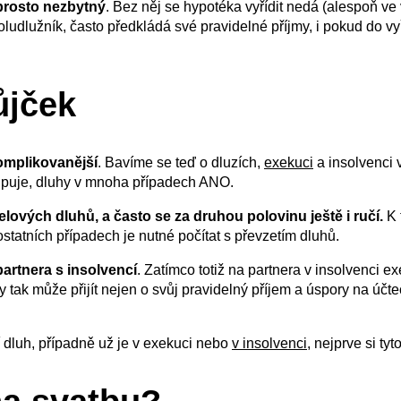
prosto nezbytný
. Bez něj se hypotéka vyřídit nedá (alespoň v
udlužník, často předkládá své pravidelné příjmy, i pokud do vyř
ůjček
komplikovanější
. Bavíme se teď o dluzích,
exekuci
a insolvenci 
upuje, dluhy v mnoha případech ANO.
lových dluhů, a často se za druhou polovinu ještě i ručí.
K 
atních případech je nutné počítat s převzetím dluhů.
 partnera s insolvencí
. Zatímco totiž na partnera v insolvenci
y tak může přijít nejen o svůj pravidelný příjem a úspory na účt
cí dluh, případně už je v exekuci nebo
v insolvenci
, nejprve si ty